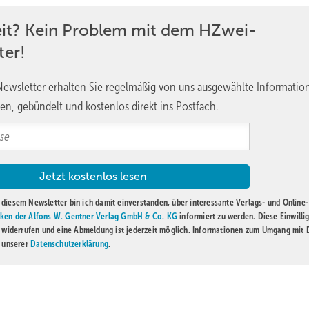
. „Wenn die Windturbinen keinen Strom liefern, steht auch die
eit? Kein Problem mit dem HZwei-
ter!
ben. Wenn Strom nicht im Netz aufgenommen werden kann, geht er in
 nicht immer lässt sich verhindern, dass Windräder abgeregelt wer
ewsletter erhalten Sie regelmäßig von uns ausgewählte Informatio
, wenn es das Ziel des Unternehmens sei, „auf keine Umdrehung zu
en, gebündelt und kostenlos direkt ins Postfach.
et werden, inbesondere an verbrauchsärmeren Wochenenden, falls z
e Separatoren für Sauerstoff und Wasserstoff. Nach der Gasreinigung
 Gasometer und dann in die Kompressoren zur Verdichtung. Bei einem
 der Halle zwischengelagert. Ihre Kapazität beträgt jeweils etwa 1,2
diesem Newsletter bin ich damit einverstanden, über interessante Verlags- und Online-
er Woche, erklärt Vollack.
ken der Alfons W. Gentner Verlag GmbH & Co. KG
informiert zu werden. Diese Einwilli
t widerrufen und eine Abmeldung ist jederzeit möglich. Informationen zum Umgang mit
n unserer
Datenschutzerklärung
.