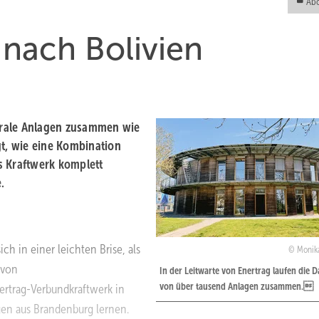
Abo
nach Bolivien
trale Anlagen zusammen wie
gt, wie eine Kombination
s Kraftwerk komplett
.
h in einer leichten Brise, als
Monik
 von
In der Leitwarte von Enertrag laufen die D
von über tausend Anlagen zusammen.
rtrag-Verbundkraftwerk in
en aus Brandenburg lernen.