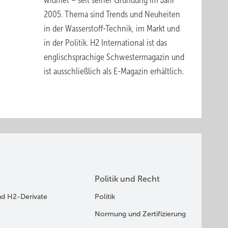
widmet – seit seiner Gründung im Jahr
rden.
2005. Thema sind Trends und Neuheiten
ach
in der Wasserstoff-Technik, im Markt und
t dann
in der Politik.
H2 International
ist das
erstoff
englischsprachige Schwestermagazin und
ind die
ist ausschließlich
als E-Magazin erhältlich
.
nlagen
r Ostsee
m
on
Politik und Recht
en
nd H2-Derivate
Politik
 des
Normung und Zertifizierung
ls im