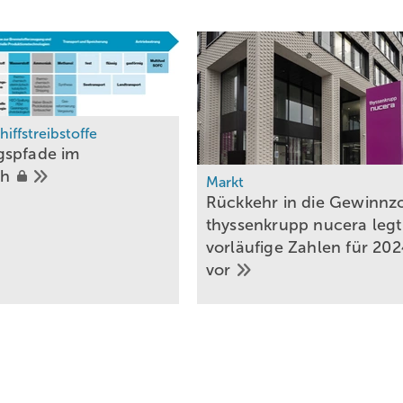
iffstreibstoffe
gspfade im
Baden-Württemberg
ch
„Wir können
Markt
Wasserstoffmobilität nicht ­
Rückkehr in die Gewinnz
alleine zum Erfolg
thyssenkrupp nucera legt
führen“
vorläufige Zahlen für 20
vor
Große Nachfrage nach Wasserstoff
Aus den
Röhrenspeichern kann der Wasserstoff zur Rückverstro