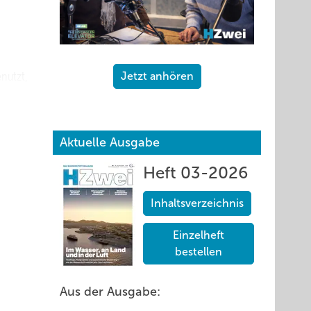
nutzt,
Jetzt anhören
das
me zu
Aktuelle Ausgabe
Heft 03-2026
rom-,
mnetz
Inhaltsverzeichnis
Einzelheft
dauert.
bestellen
ken
Aus der Ausgabe:
rstoff-