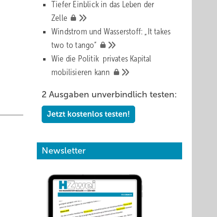
Tiefer Einblick in das Leben der
Zelle
 Zum
Windstrom und Wasserstoff: „It takes
m
two to
tango“
Wie die Politik privates Kapital
mobilisieren
kann
ur,
2 Ausgaben unverbindlich testen:
 Damals
Jetzt kostenlos testen!
it
r
des
Newsletter
nen
in der
ind sie