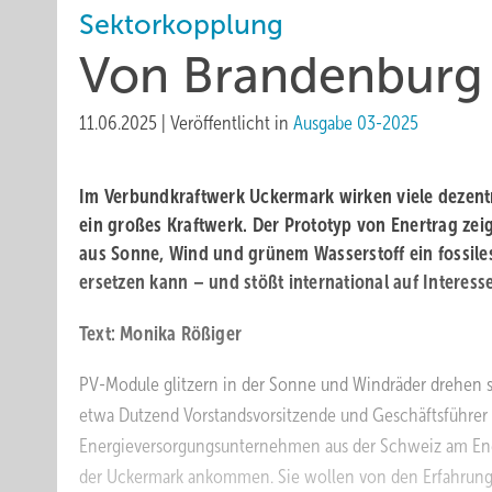
Sektorkopplung
Von Brandenburg 
11.06.2025
|
Veröffentlicht in
Ausgabe 03-2025
Im Verbundkraftwerk Uckermark wirken viele dezen
ein großes Kraftwerk. Der Prototyp von Enertrag zei
aus Sonne, Wind und grünem Wasserstoff ein fossile
ersetzen kann – und stößt international auf Interesse
Text: Monika Rößiger
PV-Module glitzern in der Sonne und Windräder drehen sic
etwa Dutzend Vorstandsvorsitzende und Geschäftsführer
Energieversorgungsunternehmen aus der Schweiz am Ene
der Uckermark ankommen. Sie wollen von den Erfahrung