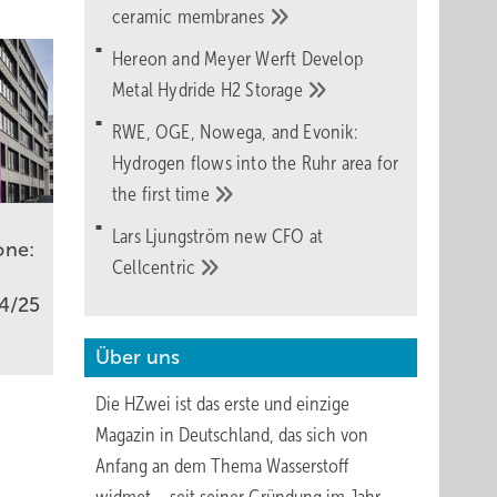
ceramic
membranes
Hereon and Meyer Werft Develop
Metal Hydride H2
Storage
RWE, OGE, Nowega, and Evonik:
Hydrogen flows into the Ruhr area for
the first
time
Lars Ljungström new CFO at
one:
Cellcentric
24/25
Über uns
Die HZwei ist das erste und einzige
Magazin in Deutschland, das sich von
Anfang an dem Thema Wasserstoff
mung in