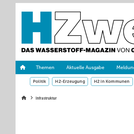
Springe
Skip
Skip
zum
to
to
Hauptinhalt
main
site
navigation
search
Themen
Aktuelle Ausgabe
Meldun
Politik
H2-Erzeugung
H2 in Kommunen
Infrastruktur