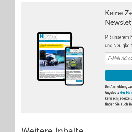
mit dem Gleichrichterraum im Wasserstoffwerk verbunden
Elektrolyse-Anlage still“, sagt Vollack.
Keine Z
Newslet
Laut Enertrag wird die Elektrolyse netzdienlich betrie
Wasserspaltung oder in eine Power-to-Heat-Anlage. Doch
Mit unserem N
müssen. Noch stehe dem die Regulatorik entgegen. Auch
und Neuigkeit
verzichten“, müssen derzeit noch Windräder abgeschalt
viel Wind wehen sollte.
Über dem Wassertank des Elektrolyseurs befinden sich di
Qualitätsprüfung gelangt der Wasserstoff in ein kleines
bis 40 bar wird er schließlich in den Röhrenspeichern vor
Bei Anmeldung zu 
Megawattstunden; insgesamt ungefähr die Produktion ein
Angebote
der Mar
kann ich jederzei
finden Sie auch i
Lesen Sie auch:
Weitere Inhalte