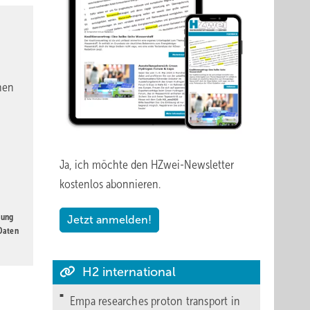
 die
den
nen
ugleich
 und
Ja, ich möchte den HZwei-Newsletter
 Druck
kostenlos abonnieren.
gung
Jetzt anmelden!
 Daten
H2 international
Empa researches proton transport in