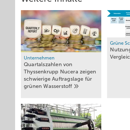
Grüne Sch
Nutzun
Forschung & Entwicklung
Verglei
Versuchsanlage koppelt
Unternehmen
Quartalszahlen von
PEM-Elektrolyse mit
Thyssenkrupp Nucera zeigen
Wärmepumpe für
schwierige Auftragslage für
Fernwärme
grünen
Wasserstoff