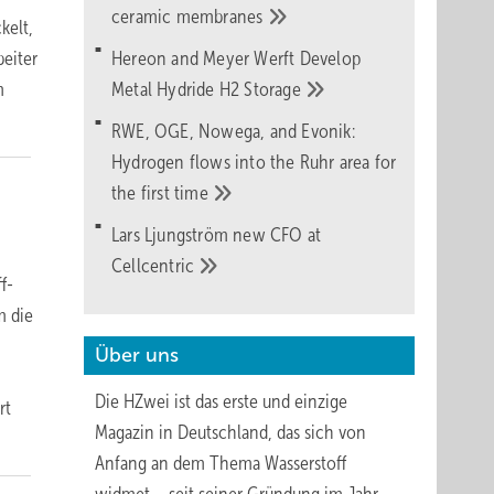
ceramic
membranes
kelt,
eiter
Hereon and Meyer Werft Develop
m
Metal Hydride H2
Storage
RWE, OGE, Nowega, and Evonik:
Hydrogen flows into the Ruhr area for
the first
time
Lars Ljungström new CFO at
Cellcentric
f-
m die
Über uns
Die HZwei ist das erste und einzige
rt
Magazin in Deutschland, das sich von
Anfang an dem Thema Wasserstoff