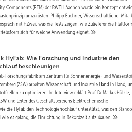
lity Components (PEM) der RWTH Aachen wurde ein Konzept entwic
tenprinzip umzurüsten. Philipp Euchner, Wissenschaftlicher Mitarb
espräch mit HZwei, was die Tests zeigen, wie Zulieferer die Plattfor
triebsform sich für welche Anwendung
eignet.
k HyFab: Wie Forschung und Industrie den
chlauf
beschleunigen
Fab-Forschungsfabrik am Zentrum für Sonnenenergie- und Wasserstof
emberg (ZSW) arbeiten Wissenschaft und Industrie Hand in Hand, u
ffzellen zu optimieren. Im Interview erklärt Prof. Dr. Markus Hölzle,
ZSW und Leiter des Geschäftsbereichs Elektrochemische
ie die HyFab den Technologiehochlauf unterstützt, was den Stando
wie es gelang, die Einrichtung in Rekordzeit
aufzubauen.