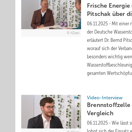
Frische Energie
Pitschak über d
06.11.2025
-
Mit einer 
der Deutsche Wassersto
HZwei
erläutert Dr. Bernd Pi
worauf sich der Verban
besonders wichtig wer
Wasserstoffbeschleunig
gesamten Wertschöpfun
Video-Interview
Brennstoffzelle
Vergleich
06.11.2025
-
Wie lässt 
lohnt sich der Einsatz 