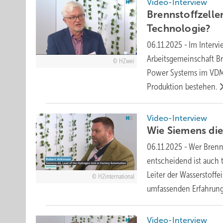
Video-Interview
Brennstoffzelle
Technologie?
06.11.2025
-
Im Intervi
Arbeitsgemeinschaft Br
HZwei
Power Systems im VDMA
Produktion
bestehen.
Video-Interview
Wie Siemens die
06.11.2025
-
Wer Brenns
entscheidend ist auch 
Leiter der Wasserstoffe
H2international
umfassenden Erfahrung
Video-Interview