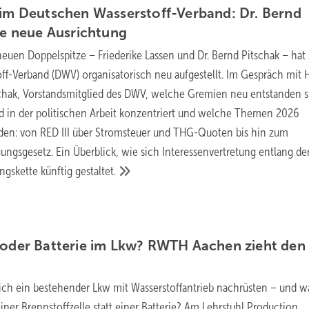
 im Deutschen Wasserstoff-Verband: Dr. Bernd
ie neue
Ausrichtung
neuen Doppelspitze – Friederike Lassen und Dr. Bernd Pitschak – hat 
ff-Verband (DWV) organisatorisch neu aufgestellt. Im Gespräch mit
tschak, Vorstandsmitglied des DWV, welche Gremien neu entstanden s
d in der politischen Arbeit konzentriert und welche Themen 2026
den: von RED III über Stromsteuer und THG-Quoten bis hin zum
ungsgesetz. Ein Überblick, wie sich Interessenvertretung entlang de
gskette künftig
gestaltet.
 oder Batterie im Lkw? RWTH Aachen zieht den
sich ein bestehender Lkw mit Wasserstoffantrieb nachrüsten – und 
einer Brennstoffzelle statt einer Batterie? Am Lehrstuhl Production