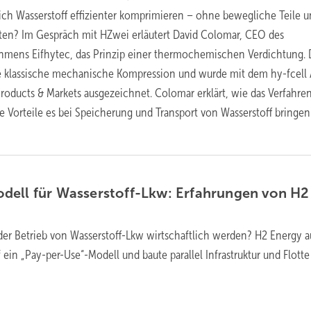
sich Wasserstoff effizienter komprimieren – ohne bewegliche Teile 
ten? Im Gespräch mit HZwei erläutert David Colomar, CEO des
hmens Eifhytec, das Prinzip einer thermochemischen Verdichtung. 
ie klassische mechanische Kompression und wurde mit dem hy-fcell
Products & Markets ausgezeichnet. Colomar erklärt, wie das Verfahre
e Vorteile es bei Speicherung und Transport von Wasserstoff bringen
dell für Wasserstoff-Lkw: Erfahrungen von H2
er Betrieb von Wasserstoff-Lkw wirtschaftlich werden? H2 Energy a
 ein „Pay-per-Use“-Modell und baute parallel Infrastruktur und Flott