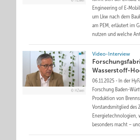
HZwei
Engineering of E‑Mobi
um Lkw nach dem Baukas
am PEM, erläutert im G
nutzen und welche An
Video-Interview
Forschungsfabri
Wasserstoff-Ho
06.11.2025
-
In der Hy
Forschung Baden-Württ
HZwei
Produktion von Brennsto
Vorstandsmitglied des 
Energietechnologien, w
besonders macht – und 