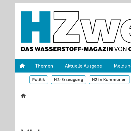
Springe
Skip
Skip
zum
to
to
Hauptinhalt
main
site
navigation
search
Themen
Aktuelle Ausgabe
Meldun
Politik
H2-Erzeugung
H2 in Kommunen