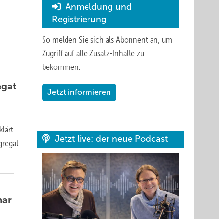
Anmeldung und
Registrierung
So melden Sie sich als Abonnent an, um
Zugriff auf alle Zusatz-Inhalte zu
bekommen.
egat
Jetzt informieren
klärt
Jetzt live: der neue Podcast
gregat
mar