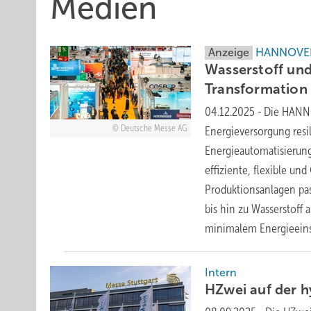
Medien
Anzeige
HANNOVER 
Wasserstoff und
Transformation
04.12.2025
-
Die HANNO
Deutsche Messe AG
Energieversorgung resil
Energieautomatisierung
effiziente, flexible un
Produktionsanlagen pa
bis hin zu Wasserstoff
minimalem
Energieeins
Intern
HZwei auf der h