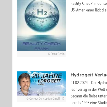
Reality Check“ möchte 
US-Amerikaner lädt di
Frank Genin
Hydrogeit Verla
01.02.2024
-
Der Hydrog
Fachverlag in der Welt
begann die Reise unte
Correct Conception GmbH - KI
bereits 1997 eine Studi