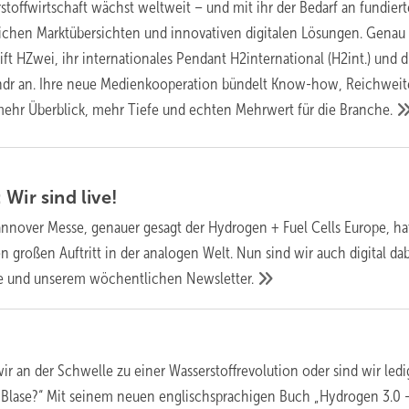
stoffwirtschaft wächst weltweit – und mit ihr der Bedarf an fundier
lichen Marktübersichten und innovativen digitalen Lösungen. Genau 
ift HZwei, ihr internationales Pendant H2international (H2int.) und d
indr an. Ihre neue Medienkooperation bündelt Know-how, Reichweit
r mehr Überblick, mehr Tiefe und echten Mehrwert für die
Branche.
 Wir sind
live!
annover Messe, genauer gesagt der Hydrogen + Fuel Cells Europe, ha
 großen Auftritt in der analogen Welt. Nun sind wir auch digital da
te und unserem wöchentlichen
Newsletter.
ir an der Schwelle zu einer Wasserstoffrevolution oder sind wir ledi
 Blase?“ Mit seinem neuen englischsprachigen Buch „Hydrogen 3.0 