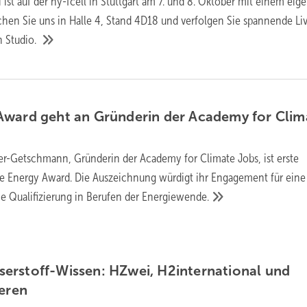
 ist auf der hy-fcell in Stuttgart am 7. und 8. Oktober mit einem eig
chen Sie uns in Halle 4, Stand 4D18 und verfolgen Sie spannende Li
en
Studio.
Award geht an Gründerin der Academy for Clim
er-Getschmann, Gründerin der Academy for Climate Jobs, ist erste
le Energy Award. Die Auszeichnung würdigt ihr Engagement für eine
he Qualifizierung in Berufen der
Energiewende.
erstoff-Wissen: HZwei, H2international und
eren