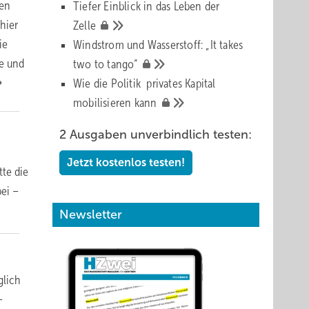
ten
Tiefer Einblick in das Leben der
hier
Zelle
ie
Windstrom und Wasserstoff: „It takes
e und
two to
tango“
Wie die Politik privates Kapital
mobilisieren
kann
2 Ausgaben unverbindlich testen:
Jetzt kostenlos testen!
tte die
bei –
Newsletter
glich
–