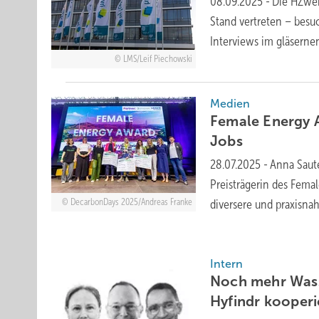
08.09.2025
-
Die HZwei
Stand vertreten – besu
Interviews im gläsern
LMS/Leif Piechowski
Medien
Female Energy 
Jobs
28.07.2025
-
Anna Saut
Preisträgerin des Fema
DecarbonDays 2025/Andreas Franke
diversere und praxisna
Intern
Noch mehr Wass
Hyfindr
kooperi