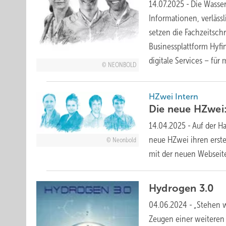
14.07.2025
-
Die Wasser
Informationen, verläss
setzen die Fachzeitschr
Businessplattform Hyf
digitale Services – fü
NEONBOLD
HZwei Intern
Die neue HZwei:
14.04.2025
-
Auf der H
neue HZwei ihren ersten
Neonbold
mit der neuen Websei
Hydrogen
3.0
04.06.2024
-
„Stehen w
Zeugen einer weiteren