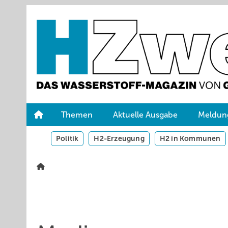
Springe
Skip
Skip
zum
to
to
Hauptinhalt
main
site
navigation
search
Themen
Aktuelle Ausgabe
Meldun
Politik
H2-Erzeugung
H2 in Kommunen