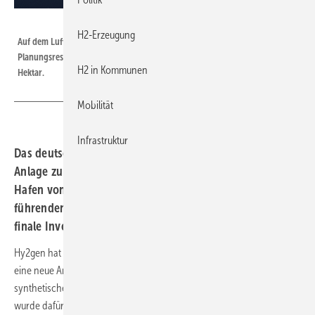
Port of Oulu
H2-Erzeugung
Auf dem Luftbild von Vihreäsaari markiert der gestrichelte Bereich die
Planungsreserve für den Industriebetreiber – eine Fläche von etwa 17
H2 in Kommunen
Hektar.
Mobilität
Infrastruktur
Das deutsche Unternehmen Hy2gen plant eine 200-MW-
Anlage zur Herstellung synthetischer Kraftstoffe im
Hafen von Oulu in Finnland. Die Stadt soll damit zum
führenden E-Fuels-Standort im Ostseeraum werden. Eine
finale Investitionsentscheidung steht noch aus.
Hy2gen hat angekündigt, im Hafen von Oulu im Norden Finnlands
eine neue Anlage zur Herstellung von erneuerbarem Wasserstoff und
synthetischen Kraftstoffen zu entwickeln. Der Standort Vihreäsaari
wurde dafür bereits gesichert. Die geplante Elektrolyseleistung der