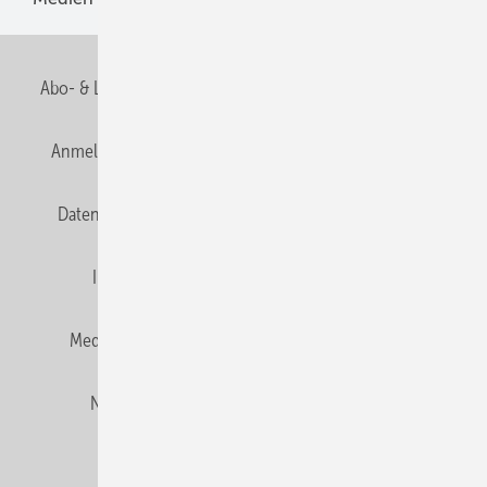
Abo- & Leserservice
AGB
Alle Inhalte chronologisch
Anmelden
Anmeldung und Registrierung
E-Paper
Datenschutz
Gentner Verlag
HZwei abonnieren
Impressum
Karriere bei Gentner
Team
Mediaservice
Mitgliedschaften und Engagement
Newsletter
Privacy Manager
RSS-Feed
© 2026 HZwei