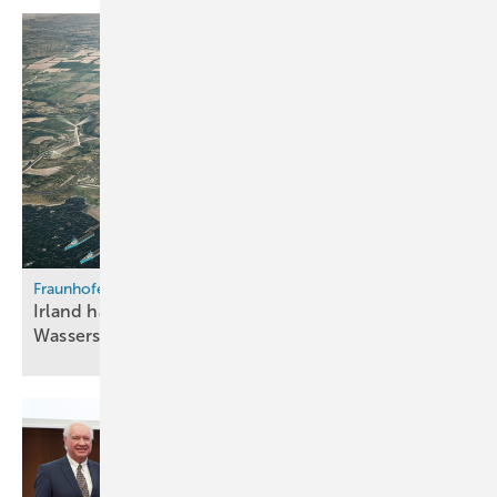
Fraunhofer ISE
Irland hat hohes Potenzial als
Wasserstoff-Exporteur