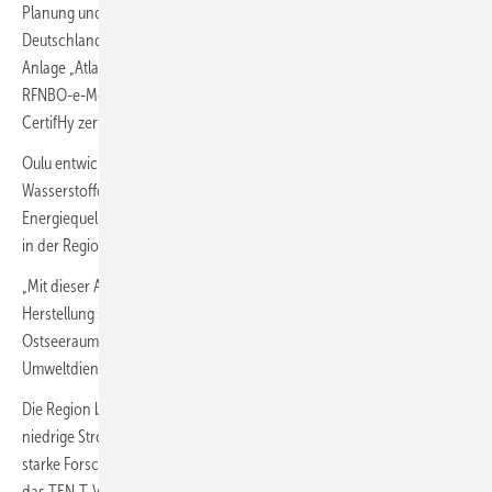
Planung und Bau sowie weitere 15 Gigawatt in der Entwicklung. In
Deutschland betreibt Hy2gen seit 2023 die Power-to-e-Methan-
Anlage „Atlantis“ in Werlte. Diese wurde im Frühjahr 2025 als erste
RFNBO-e-Methan-Anlage in Deutschland nach EU-Vorgaben von
CertifHy zertifiziert.
Oulu entwickelt sich zunehmend zu einem Zentrum für
Wasserstoffderivate. Neben Hy2gen haben auch Verso Energy,
Energiequelle, ABO Energy, P2X Solutions und Oulun Energia Projekte
in der Region angekündigt.
„Mit dieser Ankündigung beherbergt Oulu nun mehr Projekte zur
Herstellung synthetischer Kraftstoffe als jede andere Stadt im
Ostseeraum“, sagt Marko Kilpeläinen, Direktor für städtische
Umweltdienste der Stadt Oulu.
Die Region bietet laut BusinessOulu günstige Rahmenbedingungen:
niedrige Strompreise, hohe Verfügbarkeit erneuerbarer Energien, eine
starke Forschungslandschaft und gute logistische Anbindung über
das TEN-T-Verkehrsnetz. Zudem plant Gasgrid Finland den Aufbau