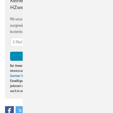
Keine Zeit? Kein Problem mit dem
HZwei-Newsletter!
Mit unserem Newsletter erhalten Sie regelmäßig von uns
ausgewählte Informationen und Neuigkeiten, gebündelt und
kostenlos direkt ins Postfach.
Bei Anmeldung zu diesem Newsletter bin ich damit einverstanden, über
interessante Verlags- und Online-Angebote
der Marken der Alfons W.
Gentner Verlag GmbH & Co. KG
informiert zu werden. Diese
Einwilligung kann ich jederzeit widerrufen und eine Abmeldung ist
jederzeit möglich. Informationen zum Umgang mit Daten finden Sie
auch in unserer
Datenschutzerklärung
.