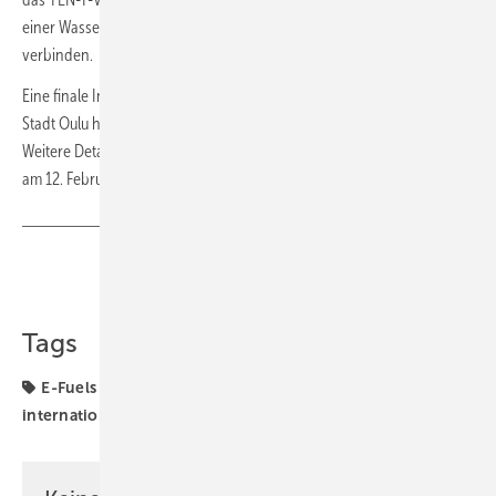
einer Wasserstoffinfrastruktur, um Oulu mit anderen Regionen zu
verbinden.
Eine finale Investitionsentscheidung von Hy2gen steht noch aus. Die
Stadt Oulu hat jedoch bereits eine Planungsreservierung genehmigt.
Weitere Details will das Unternehmen auf dem Northern Power-Event
am 12. Februar 2026 in Oulu vorstellen.
Teilen
Link kopieren
Tags
E-Fuels
Elektrolyse
Grüner Wasserstoff
international