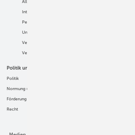
Allgemein
E-Fuels und H2-Derivate
International
Fahrzeuge
Personalien
H2 in der Logistik
Unternehmen
H2-Motor
Veranstaltungen
Tankstellen
Verbände
Politik und Recht
Technologie
Politik
Digitalisierung
Normung und Zertifizierung
Fertigung und Komponenten
Förderung
Forschung und Entwicklung
Recht
H2-Erzeugung
Produkte
Medien
Menschen und Märkte
Meldungen