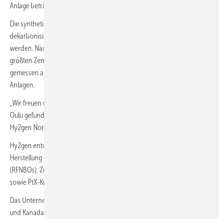
Anlage beträgt 200 Megawatt.
Die synthetischen Kraftstoffe sollen insbesondere für schwer zu
dekarbonisierende Sektoren wie Schifffahrt und Luftfahrt produziert
werden. Nach Angaben des Unternehmens würde Oulu damit zum
größten Zentrum für Power-to-X-Projekte (PtX) im Ostseeraum –
gemessen an der Zahl der derzeit in Entwicklung befindlichen
Anlagen.
„Wir freuen uns sehr, einen Standort für unser Projekt im Hafen von
Oulu gefunden zu haben“, sagt Hege Økland, Geschäftsführerin von
Hy2gen Nordic.
Hy2gen entwickelt, finanziert, baut und betreibt weltweit Anlagen zur
Herstellung erneuerbarer Kraftstoffe nicht-biologischen Ursprungs
(RFNBOs). Zum Portfolio gehören Wasserstoff, Ammoniak, Methanol
sowie PtX-Kraftstoffe wie Sustainable Aviation Fuel (e-SAF).
Das Unternehmen ist bereits in Deutschland, Frankreich, Norwegen
und Kanada aktiv. Die Projektpipeline umfasst derzeit 3,4 Gigawatt in