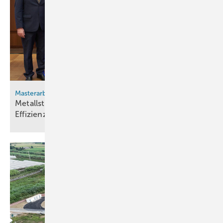
Masterarbeit
Metallstrukturen aus dem 3-D-Drucker steigern
Effizienz von
Alkali-Elektrolyseuren