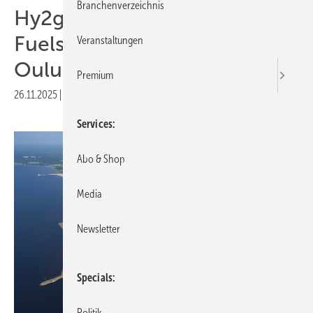
Branchenverzeichnis
Hy2gen plant 200-MW-E-
Fuels-Anlage im finnischen
Veranstaltungen
Oulu
Premium
26.11.2025
|
Druckvorschau
Services
Abo & Shop
Media
Newsletter
Specials
Politik