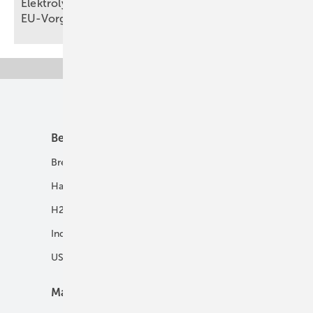
Elektrolyseur-Hersteller fordert Lockerungen bei
EU-Vorgaben für grünen
Wasserstoff
Unsere Themen
Best Practice
Infrastruktur
Brennstoffzelle
H2-Transport
Hausenergie
Netze
H2 in Kommunen
Speicher
Industrie
USV und Autarke Systeme
Markt
Mobilität