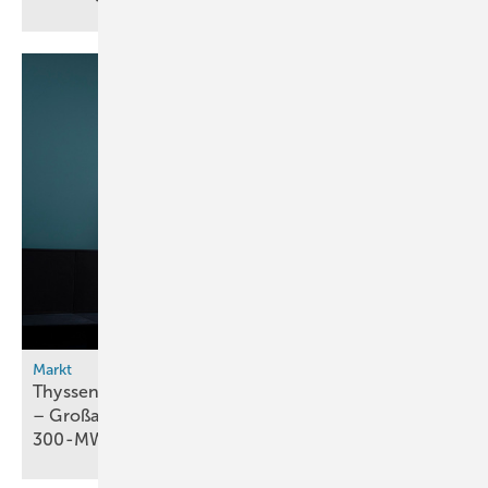
Markt
Thyssenkrupp Nucera vervierfacht Auftragseingang
– Großauftrag von Moeve für
300-MW-Elektrolyseur