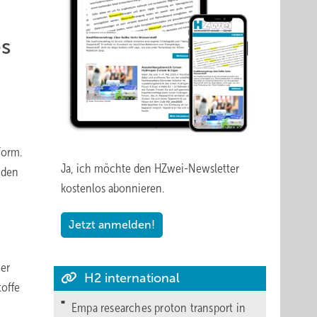
es
Form.
Ja, ich möchte den HZwei-Newsletter
 den
kostenlos abonnieren.
Jetzt anmelden!
wer
H2 international
toffe
Empa researches proton transport in