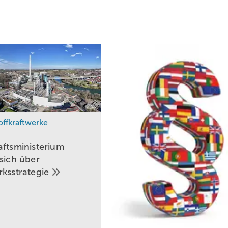
offkraftwerke
aftsministerium
 sich über
rksstrategie