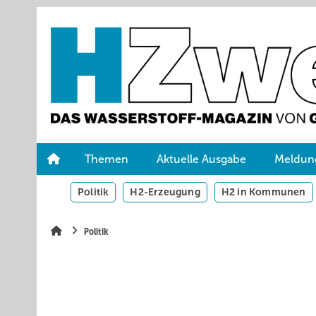
Springe
Skip
Skip
zum
to
to
Hauptinhalt
main
site
navigation
search
Themen
Aktuelle Ausgabe
Meldun
Politik
H2-Erzeugung
H2 in Kommunen
Politik