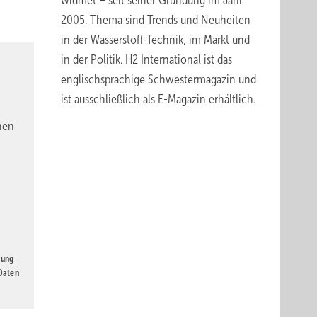
widmet – seit seiner Gründung im Jahr
2005. Thema sind Trends und Neuheiten
in der Wasserstoff-Technik, im Markt und
in der Politik.
H2 International
ist das
englischsprachige Schwestermagazin und
ist ausschließlich
als E-Magazin erhältlich
.
nen
gung
 Daten