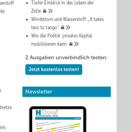
Tiefer Einblick in das Leben der
erstoff
Zelle
ete
Windstrom und Wasserstoff: „It takes
two to
tango“
Wie die Politik privates Kapital
mobilisieren
kann
2 Ausgaben unverbindlich testen:
Jetzt kostenlos testen!
0
Newsletter
ilnetze
ein,