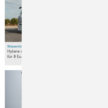
Wasserstoffpreise
Hylane und H2 Mobility wollen Wasserstoff für Lkw
für 8 Euro/kg
anbieten