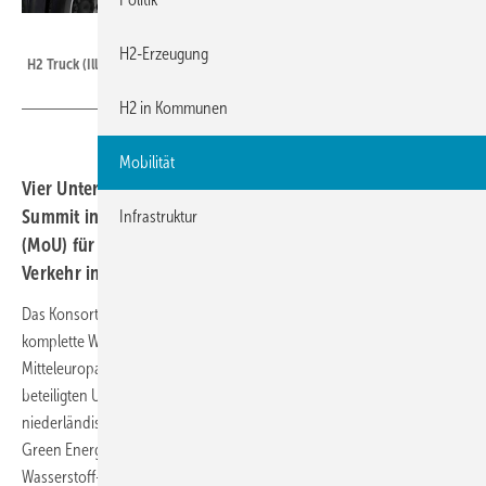
scharfsinn86 - stock.adobe.com
H2-Erzeugung
H2 Truck (Illustration)
H2 in Kommunen
Mobilität
Vier Unternehmen haben während des Global Hydrogen
Summit in Rotterdam ein Memorandum of Understanding
Infrastruktur
(MoU) für einen Wasserstoff-Korridor für den Lkw-
Verkehr in Europa unterzeichnet.
Das Konsortium „See Hydrogen Mobility“ will bis eine 2031 eine
komplette Wasserstoff-Infrastruktur aufbauen, die sich über Ost- und
Mitteleuropa, die Türkei und Teile Westeuropas erstreckt. Die
beteiligten Unternehmen sind See Hydrogen aus Bulgarien sowie die
niederländischen Firmen Resato Hydrogen Technology, HyGear und
Green Energy Park-Global. Resatos Expertise liegt im Aufbau von
Wasserstoff-Tankstellen sowie in Hochdruck-Transportsystemen, der