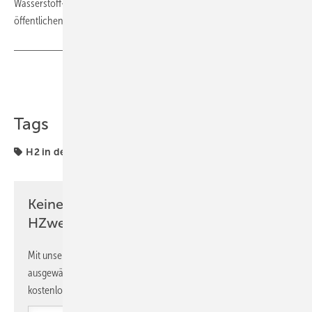
Wasserstoff-Wertschöpfungskette offen und sucht auch Kontakte zu
öffentlichen Akteuren.
Teilen
Link kopieren
Tags
H2 in der Logistik
H2-Tankstellen
Mobilität
Keine Zeit? Kein Problem mit dem
HZwei-Newsletter!
Mit unserem Newsletter erhalten Sie regelmäßig von uns
ausgewählte Informationen und Neuigkeiten, gebündelt und
kostenlos direkt ins Postfach.