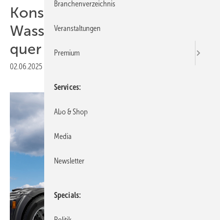
Branchenverzeichnis
Konsortium plant
Wasserstoff-Korridor für Lkw
Veranstaltungen
quer durch Europa
Premium
02.06.2025
|
Druckvorschau
Services
Abo & Shop
Media
Newsletter
Specials
Politik