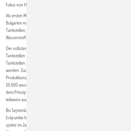
Fokus von HyGear liegt in der Wasserstoffproduktion.
Als ersten Meilenstein will das Konsortium bis 2028 ein Pilotprojekt in
Bulgarien realisieren. Dieses soll mindestens drei Wasserstoff-
Tankstellen, eine Wasserstoff-Produktionsanlage, über 100
Wasserstoff-Lkw sowie die notwendige digitale Infrastruktur umfassen.
Der vollständige Ausbau des Projekts sieht mehr als 100 Wasserstoff-
Tankstellen entlang des transeuropäischen Verkehrsnetzes vor. Die
Tankstellen sollen in Abständen von etwa 200 Kilometern errichtet
werden. Zudem plant das Konsortium 17 regionale
Produktionsanlagen für Wasserstoff sowie den Einsatz von bis zu
10.000 wasserstoffbetriebenen Lkw durch ein Leasing-Modell nach
dem Prinzip Pay-per-Use. Der benötigte grüne Wasserstoff soll
teilweise auch aus grünem Ammoniak gewonnen werden.
Bis September 2025 wollen die Konsortialpartner gemeinsam die
Eckpunkte festlegen, gefolgt von einer Entwicklungsvereinbarung
später im Jahr. Das Konsortium steht für weitere Stakeholder aus der