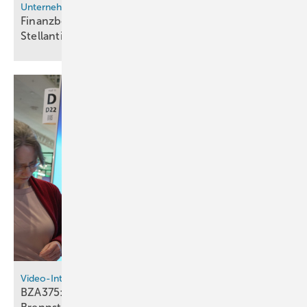
Unternehmen
Finanzbericht: Wasserstoff-Ausstieg kostet
Stellantis über 1 Milliarde
Euro
Video-Interview
BZA375: Joachim Ladra erklärt das neue