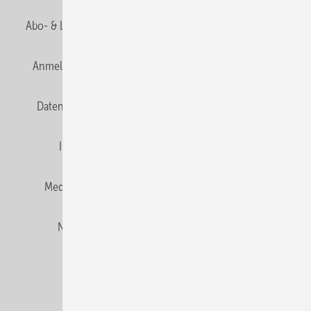
Abo- & Leserservice
AGB
Alle Inhalte chronologisch
Anmelden
Anmeldung und Registrierung
E-Paper
Datenschutz
Gentner Verlag
HZwei abonnieren
Impressum
Karriere bei Gentner
Team
Mediaservice
Mitgliedschaften und Engagement
Newsletter
Privacy Manager
RSS-Feed
© 2026 HZwei