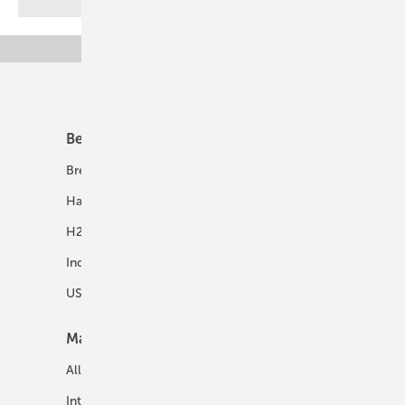
Unsere Themen
Best Practice
Infrastruktur
Brennstoffzelle
H2-Transport
Hausenergie
Netze
H2 in Kommunen
Speicher
Industrie
USV und Autarke Systeme
Markt
Mobilität
Allgemein
E-Fuels und H2-Derivate
International
Fahrzeuge