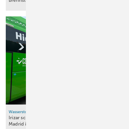
Brennstoffzellenaggregat von
cellcentric
Wasserstoffbusse
Irizar schickt Bus mit Bosch-Brennstoffzelle in
Madrid in den
Fahrgastbetrieb