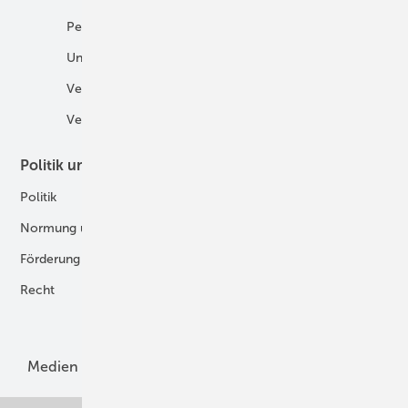
Personalien
H2 in der Logistik
Unternehmen
H2-Motor
Veranstaltungen
Tankstellen
Verbände
Politik und Recht
Technologie
Politik
Digitalisierung
Normung und Zertifizierung
Fertigung und Komponenten
Förderung
Forschung und Entwicklung
Recht
H2-Erzeugung
Produkte
Medien
Menschen und Märkte
Meldungen