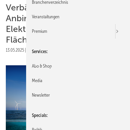
Branchenverzeichnis
Verbände fordern hybride
Anbindung von Offshore-
Veranstaltungen
Elektrolyseuren im
Premium
Flächenentwicklungsplan
13.05.2025
|
Druckvorschau
Services
Abo & Shop
Media
Newsletter
Specials
Politik