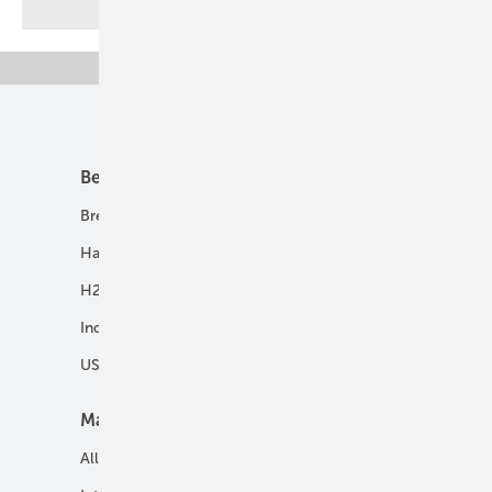
Unsere Themen
Best Practice
Infrastruktur
Brennstoffzelle
H2-Transport
Hausenergie
Netze
H2 in Kommunen
Speicher
Industrie
USV und Autarke Systeme
Markt
Mobilität
Allgemein
E-Fuels und H2-Derivate