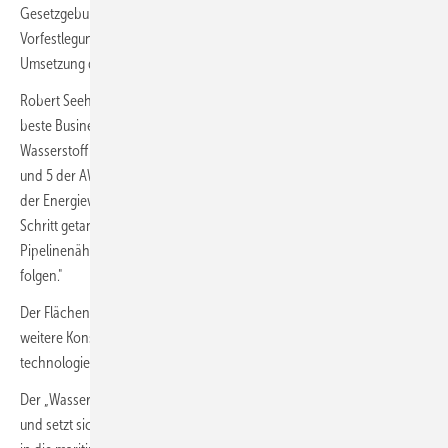
Gesetzgebung noch durch einseitige Planungsprämissen dürfen
Vorfestlegungen getroffen werden, die eine kosteneffiziente
Umsetzung der Energiewende gefährden."
Robert Seehawer, Geschäftsführer von AquaVentus, ergänzt: „Der
beste Business Case für Windkraft ist Wasserstoff — und umgekehrt.
Wasserstoff aus den weit-entfernten Gebieten der Nordsee (Zone 4
und 5 der AWZ) ist der Schlüssel für die vor uns liegende Vollendung
der Energiewende. Mit dem Bau der Pipeline AquaDuctus ist der erste
Schritt getan. Jetzt muss mit der Festlegung von Flächen in
Pipelinenähe sowie Offshore-Wasserstoff-Hubs der zweite Schritt
folgen."
Der Flächenentwicklungsplan, der turnusmäßig im Jahr 2026 in die
weitere Konsultationsphase geht, müsse daher zwingend
technologieoffen gestaltet werden, so die Forderung der Verbände.
Der „Wasserstoffachter" wurde 2021 mit acht Mitgliedern gegründet
und setzt sich für eine verstärkte Integration von Offshore-Elektrolyse