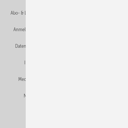
Abo- & Leserservice
AGB
Alle Inhalte chronologisch
Anmelden
Anmeldung und Registrierung
E-Paper
Datenschutz
Gentner Verlag
HZwei abonnieren
Impressum
Karriere bei Gentner
Team
Mediaservice
Mitgliedschaften und Engagement
Newsletter
Privacy Manager
RSS-Feed
© 2026 HZwei