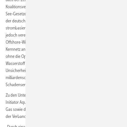
Koalitionsvertrag vorgesehenen Änderungen des Windenergie-auf-
See-Gesetzes kollidiert. Der FEP sieht bislang in den Zonen 4 und 5
der deutschen Ausschließlichen Wirtschaftszone (AWZ) eine rein
strombasierte Offshore-Netzanbindung vor. Im Koalitionsvertrag ist
jedoch vereinbart, dass zur Steigerung der Kosteneffizienz ein Teil der
Offshore-Windenergie per Pipeline als Wasserstoff über das H2-
Kernnetz an Land transportiert werden soll. Wird die Flächenplanung
ohne die Option auf einen kombinierten Transport von Strom und
Wasserstoff weitergeführt, drohen laut den Verbänden „rechtliche
Unsicherheiten und ein erheblicher planerischer Mehraufwand mit
milliardenschweren Folgekosten bis hin zu möglichen
Schadensersatzforderungen."
Zu den Unterzeichnern des Positionspapiers gehören neben dem
Initiator AquaVentus die Verbände BEE, BDEW, BWO, DWV, DVGW, FNB
Gas sowie die Agenturen EEHH, EESH, Energieküste SH, HYPOS, WAB,
der Verband VDMA und die IG Metall (Bezirk Küste).
„Durch eine optimierte Kombination von Strom- und