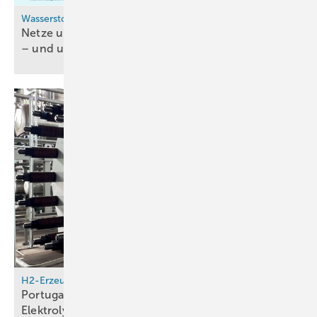
Wasserstoffinfrastruktur
Netze und Speicher: Kleine Mengen, hohe Kosten
– und
umgekehrt
H2-Erzeugung
Portugal: RCT Hydrogen liefert 10-MW-
Elektrolyseur für Hafen von
Sines