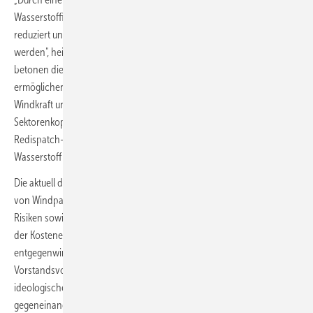
Wasserstoffinfrastruktur können Kosten gesenkt, Netzengpässe
reduziert und die Effizienz der Offshore-Windenergie maximiert
werden", heißt es in der gemeinsamen Erklärung. Im Positionspapier
betonen die Verfasser die Vorteile hybrider Anschlusskonzepte: Sie
ermöglichen eine kosteneffiziente Kombination von Offshore-
Windkraft und Wasserstoffproduktion auf See. Durch intelligente
Sektorenkopplung lässt sich die Stromproduktion flexibel nutzen,
Redispatch-Maßnahmen und Spitzenkappung reduzieren — und
Wasserstoff dann produzieren, wenn die Strompreise niedrig sind.
Die aktuell diskutierte pauschale Überbauung und Spitzenkappung
von Windparks könne „potenziell betriebs- und volkswirtschaftliche
Risiken sowie Ertragsverluste zur Folge haben und dem avisierten Ziel
der Kosteneinsparung und Erhöhung der Effizienz auch
entgegenwirken", warnen die Verbände. Jörg Singer,
Vorstandsvorsitzender von AquaVentus, erklärt: „Wir müssen
ideologische Scheuklappen ablegen. Die Energieträger dürfen nicht
gegeneinander ausgespielt werden. Weder durch vorschnelle