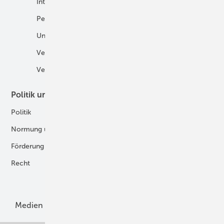
International
Fahrzeuge
Personalien
H2 in der Logistik
Unternehmen
H2-Motor
Veranstaltungen
Tankstellen
Verbände
Politik und Recht
Technologie
Politik
Digitalisierung
Normung und Zertifizierung
Fertigung und Komponenten
Förderung
Forschung und Entwicklung
Recht
H2-Erzeugung
Produkte
Medien
Menschen und Märkte
Meldungen