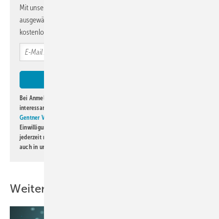
Mit unserem Newsletter erhalten Sie regelmäßig von uns
ausgewählte Informationen und Neuigkeiten, gebündelt und
kostenlos direkt ins Postfach.
Bei Anmeldung zu diesem Newsletter bin ich damit einverstanden, über
interessante Verlags- und Online-Angebote
der Marken der Alfons W.
Gentner Verlag GmbH & Co. KG
informiert zu werden. Diese
Einwilligung kann ich jederzeit widerrufen und eine Abmeldung ist
jederzeit möglich. Informationen zum Umgang mit Daten finden Sie
auch in unserer
Datenschutzerklärung
.
Weitere Inhalte