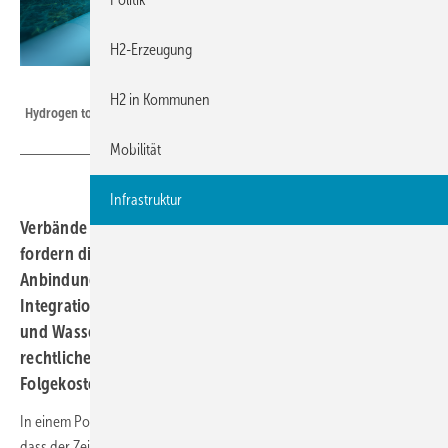
H2-Erzeugung
AquaVentus Förderverein e. V. / Jakob Martens Studios
H2 in Kommunen
Hydrogen to be transported to shore via pipeline (rendering).
Mobilität
Infrastruktur
Verbände und Organisationen der Energiewirtschaft
fordern die zügige Umsetzung hybrider
Anbindungskonzepte für Offshore-Windparks. Ohne die
Integration von hybriden Anschlusskonzepten für Strom
und Wasserstoff drohen laut „Wasserstoffachter"
rechtliche Unsicherheiten und milliardenschwere
Folgekosten.
In einem Positionspapier weist der „Wasserstoffachter" darauf hin,
dass der Zeitplan des Flächenentwicklungsplans (FEP) mit den im