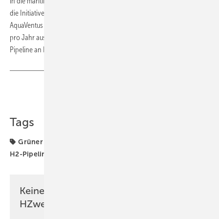
in die maritime Flächenentwicklungsplanung ein. Den Namen behielt
die Initiative bei, obwohl sie seither gewachsen ist. Die Initiative
AquaVentus verfolgt das Ziel, eine Million Tonnen grünen Wasserstoff
pro Jahr aus Windenergie auf der Nordsee zu erzeugen und per
Pipeline an Land zu transportieren.
Teilen
Link kopieren
Tags
Grüner Wasserstoff
H2-Erzeugung
H2-Netze
H2-Pipelines
Infrastruktur
Politik
Keine Zeit? Kein Problem mit dem
HZwei-Newsletter!