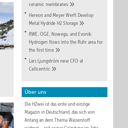
ceramic
membranes
elbst
 – auch
Hereon and Meyer Werft Develop
Metal Hydride H2
Storage
RWE, OGE, Nowega, and Evonik:
sen.
Hydrogen flows into the Ruhr area for
the first
time
Lars Ljungström new CFO at
peicher
Cellcentric
dere
nerisch
Über uns
Die HZwei ist das erste und einzige
Magazin in Deutschland, das sich von
Anfang an dem Thema Wasserstoff