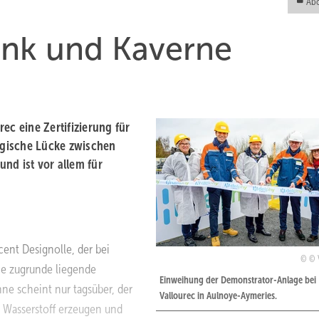
Abo
nk und Kaverne
c eine ­Zertifizierung für
logische Lücke zwischen
nd ist vor allem für
cent Designolle, der bei
© 
Die zugrunde liegende
Einweihung der Demonstrator-Anlage bei
nne scheint nur tagsüber, der
Vallourec in Aulnoye-Aymeries.
 Wasserstoff erzeugen und