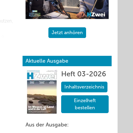
nutzen,
Jetzt anhören
,9
tahl-
rk oder
Aktuelle Ausgabe
reiber
Heft 03-2026
Inhaltsverzeichnis
Einzelheft
bestellen
lität
r
Aus der Ausgabe:
ung