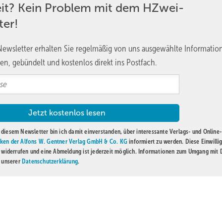
eit? Kein Problem mit dem HZwei-
ter!
ngen bei Industrieanlagen: ein knappes Platzangebot und strikte
ewsletter erhalten Sie regelmäßig von uns ausgewählte Informatio
 die Technologie recht flexibel, denn die Lösung ist modular und wir
en, gebündelt und kostenlos direkt ins Postfach.
pper. Es geht vor allem darum, die beste Kombination von Tiefe un
sign und die anpassbare Länge der Zylinder machen den Speicher gut
Tonnen Wasserstoff speichern. Ein hartes Limit gibt es nicht, doch be
zu komplex.
diesem Newsletter bin ich damit einverstanden, über interessante Verlags- und Online-
ken der Alfons W. Gentner Verlag GmbH & Co. KG
informiert zu werden. Diese Einwilli
tzwandbohrung in Kombination mit Erdaushub – ein bewährtes und
t widerrufen und eine Abmeldung ist jederzeit möglich. Informationen zum Umgang mit
n unserer
Datenschutzerklärung
.
gsschächte für U-Bahnen in Innenstädten gebaut werden. Ein Beton
 im inneren Immer weiter in die Tiefe graben kann. Wer tief gräbt,
t Vallourec zu bedenken, dass auch ein normaler Drucktank ein Fund
chen Kosten wiederum sinken. Alles in allem sei der CAPEX pro
der Oberfläche, sagt Designolle. Allerdings punktet der