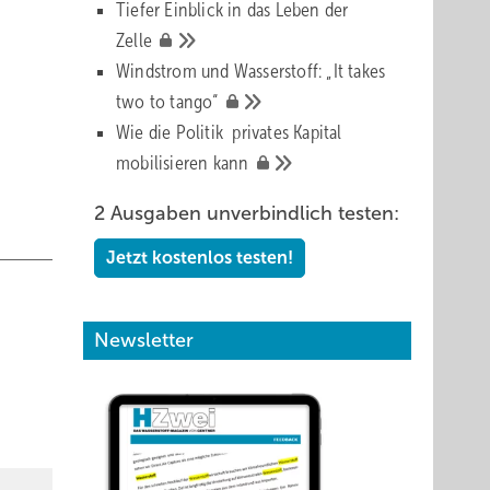
n.
Tiefer Einblick in das Leben der
n der
Zelle
Windstrom und Wasserstoff: „It takes
two to
tango“
iese
Wie die Politik privates Kapital
ch
mobilisieren
kann
umen,
 mehr
2 Ausgaben unverbindlich testen:
Jetzt kostenlos testen!
eller,
Newsletter
ht sich
er
t