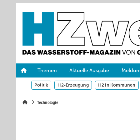
Springe
Skip
Skip
zum
to
to
Hauptinhalt
main
site
navigation
search
Themen
Aktuelle Ausgabe
Meldun
Politik
H2-Erzeugung
H2 in Kommunen
Technologie