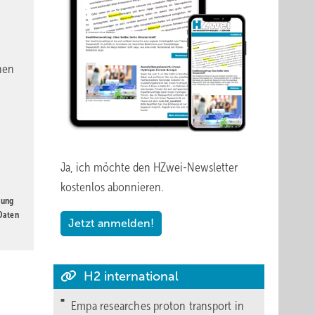
nen
d an die
d Zahl
i einer
Ja, ich möchte den HZwei-Newsletter
kostenlos abonnieren.
gung
 Daten
Jetzt anmelden!
ring
 muss
ament
H2 international
Empa researches proton transport in