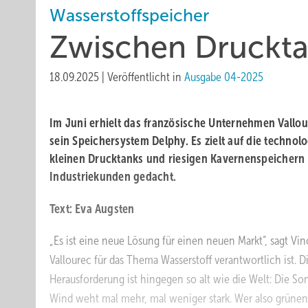
Wasserstoffspeicher
Zwischen Druckta
18.09.2025
|
Veröffentlicht in
Ausgabe 04-2025
Im Juni erhielt das französische Unternehmen Valloure
sein Speichersystem Delphy. Es zielt auf die techno
kleinen Drucktanks und riesigen Kavernenspeichern u
Industriekunden gedacht.
Text: Eva Augsten
„Es ist eine neue Lösung für einen neuen Markt”, sagt Vin
Vallourec für das Thema Wasserstoff verantwortlich ist. 
Herausforderung ist hingegen so alt wie die Welt: Die So
Wind weht mal mehr, mal weniger stark. Wer also grünen