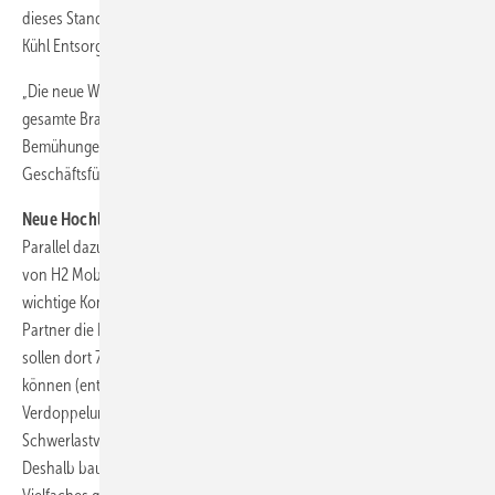
dieses Standorts sind Arthur Bus, BMW, Daimler Bus, Hylane, Keyou,
Kühl Entsorgung, MAN, Paul Group, Quantron, SFC sowie Still.
„Die neue Wasserstofftankstelle ist ein bedeutendes Signal für die
gesamte Branche und ein Meilenstein für unsere gemeinsamen
Bemühungen in der nachhaltigen Mobilität“, erklärte Thomas Zorn,
Geschäftsführer der Tyczka Hydrogen GmbH.
Neue Hochleistungstankstellen
Parallel dazu wird der Bau einer Wasserstofftankstelle in Frankenthal
von H2 Mobility und BASF vorangetrieben. Nachdem im Mai 2024
wichtige Komponenten angeliefert werden konnten, planen die
Partner die Inbetriebnahme für das vierte Quartal 2024. Zunächst
sollen dort 700 bis 800 Kilogramm Wasserstoff vertankt werden
können (entspricht mehr als 30 Lkw bzw. Bussen). Bis 2027 ist eine
Verdoppelung der Kapazität vorgesehen. „Die Nachfrage im
Schwerlastverkehr wird auch in dieser Region deutlich zunehmen.
Deshalb bauen wir neue Standorte wie in Frankenthal um ein