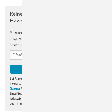
Keine Zeit? Kein Problem mit dem
HZwei-Newsletter!
Mit unserem Newsletter erhalten Sie regelmäßig von uns
ausgewählte Informationen und Neuigkeiten, gebündelt und
kostenlos direkt ins Postfach.
Bei Anmeldung zu diesem Newsletter bin ich damit einverstanden, über
interessante Verlags- und Online-Angebote
der Marken der Alfons W.
Gentner Verlag GmbH & Co. KG
informiert zu werden. Diese
Einwilligung kann ich jederzeit widerrufen und eine Abmeldung ist
jederzeit möglich. Informationen zum Umgang mit Daten finden Sie
auch in unserer
Datenschutzerklärung
.