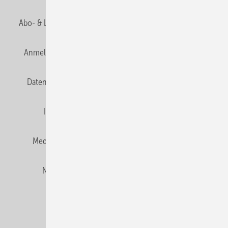
Abo- & Leserservice
AGB
Alle Inhalte chronologisch
Anmelden
Anmeldung und Registrierung
E-Paper
Datenschutz
Gentner Verlag
HZwei abonnieren
Impressum
Karriere bei Gentner
Team
Mediaservice
Mitgliedschaften und Engagement
Newsletter
Privacy Manager
RSS-Feed
© 2026 HZwei