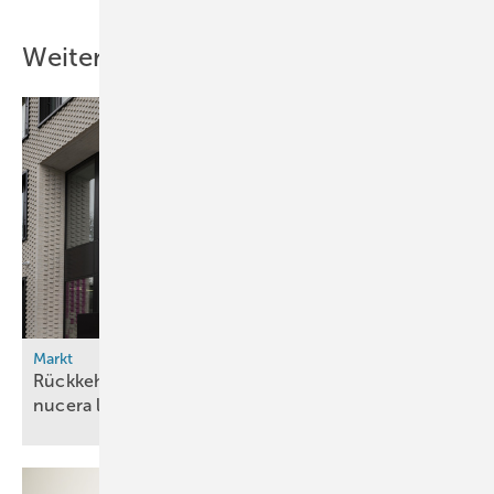
Weitere Inhalte
Markt
Rückkehr in die Gewinnzone: thyssenkrupp
nucera legt vorläufige Zahlen für 2024/25
vor