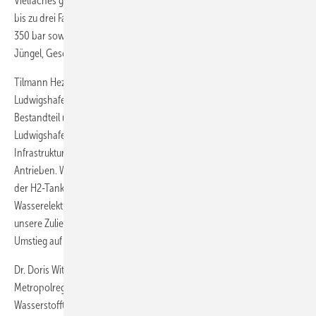
Vielfaches größer als noch vor ein paar Jahren. Hier können zukünftig
bis zu drei Fahrzeuge gleichzeitig tanken, darunter Bus und Lkw mit
350 bar sowie leichte Nutzfahrzeuge und Pkw mit 700 bar“, so Martin
Jüngel, Geschäftsführer und CFO von H2 Mobility Deutschland.
Tilmann Hezel, Senior Vice President Infrastructure am BASF-Standort
Ludwigshafen, ergänzte: „CO
2
-freier Wasserstoff ist integraler
Bestandteil unserer Energietransformation am Standort
Ludwigshafen. Gleichzeitig ist Wasserstoff und eine ausreichende H
2
-
Infrastruktur grundlegend für einen Wandel hin zu alternativen
Antrieben. Wir wollen diese Schnittmenge nutzen: Mit Projekten wie
der H
2
-Tankstelle, aber auch dem im Bau befindlichen
Wasserelektrolyseur möchten wir die regionale Mobilität genauso wie
unsere Zulieferer und Transportunternehmen am Standort beim
Umstieg auf Fahrzeuge mit Brennstoffzellenantrieb unterstützen.“
Dr. Doris Wittneben, Bereichsleiterin Zukunftsfelder und Innovation
Metropolregion Rhein-Neckar GmbH, freute sich, dass mit der
Wasserstofftankstelle in Frankenthal, die Bestandteil des Projektes