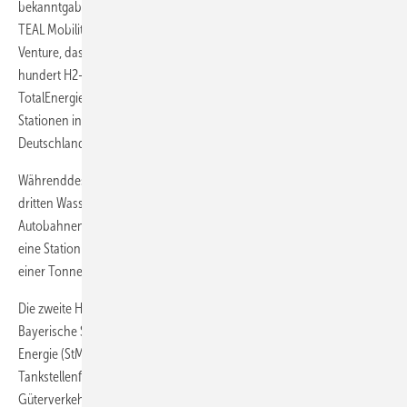
bekanntgaben, dass sie gemeinsam eine neue Marke etablieren: Mit
TEAL Mobility gründeten die beiden Schwergewichte ein Joint
Venture, das innerhalb der nächsten zehn Jahre in Europa mehr als
hundert H
2
-Tankstellen für schwere Nutzfahrzeuge unter der Marke
TotalEnergies in Betrieb haben will. Ende 2024 werden es rund 20
Stationen in Frankreich, den Niederlanden, Belgien, Luxemburg und
Deutschland sein.
Währenddessen plant Tyczka Hydrogen ab Mitte 2025 den Bau seiner
dritten Wasserstofftankstelle in Bayern. In Geretsried, unweit der
Autobahnen A70, A71 und A7, soll in der ersten Jahreshälfte 2026
eine Station in Betrieb gehen, die über eine Betankungskapazität von
einer Tonne pro Tag ausgelegt ist.
Die zweite H
2
-Tankstelle von Tyczka, die mit 2 Mio. Euro durch das
Bayerische Staatsministerium für Wirtschaft, Landesentwicklung und
Energie (StMWi) im Zuge des bayerischen
Tankstellenförderprogramms gefördert wurde, ist am 17. Juni 2024 im
Güterverkehrszentrum Augsburg eröffnet worden. Potentielle Nutzer