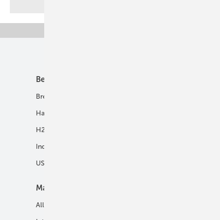
Unsere Themen
Best Practice
Infrastruktur
Brennstoffzelle
H2-Transport
Hausenergie
Netze
H2 in Kommunen
Speicher
Industrie
USV und Autarke Systeme
Markt
Mobilität
Allgemein
E-Fuels und H2-Derivate