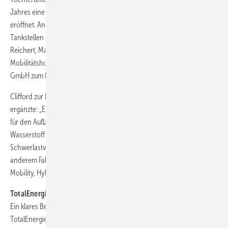
Jahres eine erste Wasserstofftankstelle in Giengen an der Brenz
eröffnet. Angesiedelt ist der Standort auf dem Mobilitätshub der Jet
Tankstellen Deutschland GmbH an der Bundesautobahn A7. Oliver
Reichert, Manager Retail Germany von Jet, nannte den Jet-
Mobilitätshub, auf dem Tankstellentechnik der Maximator Hydrogen
GmbH zum Einsatz kommt, ein „Referenzprojekt für uns“.
Clifford zur Nieden, CEO der Mint Hydrogen Germany GmbH,
ergänzte: „Eine verlässliche Betankungsinfrastruktur ist entscheidend
für den Aufbau eines regionalen Ökosystems für erneuerbaren
Wasserstoff und besonders wichtig für die Dekarbonisierung des
Schwerlastverkehrs.“ Geplant ist, dass an der neuen Tankstelle unter
anderem Fahrzeuge von Partnerfirmen wie Hyundai Hydrogen
Mobility, Hylane, Keyou, Stellantis und Arthur Bus tanken.
TotalEnergies und Air Liquide gründen TEAL
Ein klares Bekenntniss zum Wasserstoff legten auch Air Liquide und
TotalEnergies ab, indem sie auf der Hannover Messe 2024