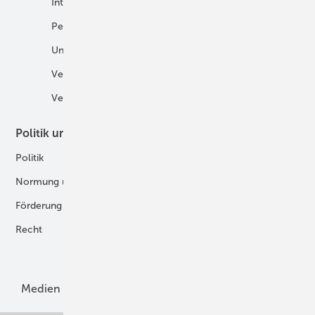
International
Fahrzeuge
Personalien
H2 in der Logistik
Unternehmen
H2-Motor
Veranstaltungen
Tankstellen
Verbände
Politik und Recht
Technologie
Politik
Digitalisierung
Normung und Zertifizierung
Fertigung und Komponenten
Förderung
Forschung und Entwicklung
Recht
H2-Erzeugung
Produkte
Medien
Menschen und Märkte
Meldungen