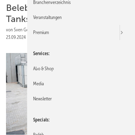
Branchenverzeichnis
Belebung auf dem H2-
Tankstellen-Markt
Veranstaltungen
von
Sven Geitmann
Premium
23.09.2024
|
Druckvorschau
Services
Abo & Shop
Media
Newsletter
Specials
Politik