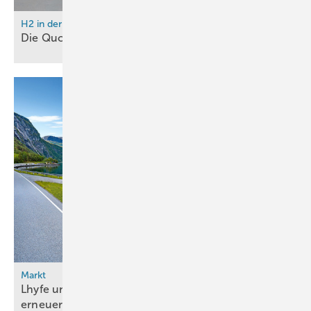
H2 in der Logistik
Die
Quotenmoleküle
Markt
Lhyfe und Messer schließen Zehnjahresvertrag für
erneuerbaren
Wasserstoff