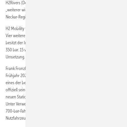
H2Rivers (Details dazu lesen Sie im HZwei-Heft Jan. 2025) ist, ein
„weiterer wichtiger Baustein des Wasserstoffökosystems in der Rhein-
Neckar-Region auf den Weg gebracht wird“.
H2 Mobility verfügt derzeit über 80 öffentliche 700-bar-Tankstellen.
Vier weitere sind in Planung, Bau oder Inbetriebnahme. Zusätzlich
besitzt der Infrastrukturanbieter 27 Stationen für die Betankung mit
350 bar. 15 weitere 350-bar-Betankungsoptionen befinden sich in der
Umsetzung.
Frank Fronzke, Geschäftsführer und COO von H2 Mobility, erklärte im
Frühjahr 2024 anlässlich einer Eröffnungsfeier: „In Heidelberg nimmt
eines der bedeutendsten Tankstellenprojekte des Jahres heute
offiziell seinen Betrieb auf. Die Größe und Leistungsfähigkeit der
neuen Stationen stehen für eine neue H
2
-Tankstellengeneration.
Unter Verwendung leistungsstarker Technik tanken mehrere 350- und
700-bar-Fahrzeugtypen am selben Standort – Busse, Lkw, leichte
Nutzfahrzeuge und Pkw.”