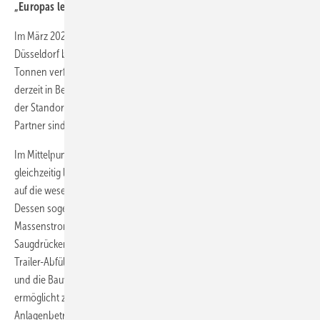
„Europas leistungsstärkste H
2
-Tankstelle“
Im März 2024 hat der Bau einer Hochleistungswasserstofftankstelle in
Düsseldorf begonnen, die über eine Tageskapazität von über fünf
Tonnen verfügen wird – das ist mehr als die zehnfache Kapazität
derzeit in Betrieb befindlicher H
2
-Stationen und über das Dreifache
der Standorte, die vor vier, fünf Jahren errichtet wurden. Beteiligte
Partner sind neben H2 Mobility sowohl Hoerbiger als auch Ariel.
Im Mittelpunkt dieser neuen Station steht ein kompakter und
gleichzeitig leistungsstarker Verdichter, der nach Herstellerangaben
auf die wesentlichen Kundenbedürfnisse der H
2
-Industrie eingeht.
Dessen sogenanntes eHydroCOM-System ermöglicht einen
Massenstrom von über 250 kg/h bei sowohl niedrigen als auch hohen
Saugdrücken, so dass es ideal für Heavy-Duty-Tankstellen oder
Trailer-Abfüllanlagen geeignet ist. Der hohe Standardisierungsgrad
und die Bauweise mit kompaktem und platzsparenden Packaging
ermöglicht zudem eine schnelle Skalierbarkeit, wodurch für die
Anlagenbetreiber die Erreichung ihrer Total-Cost-of-Ownership-Ziele