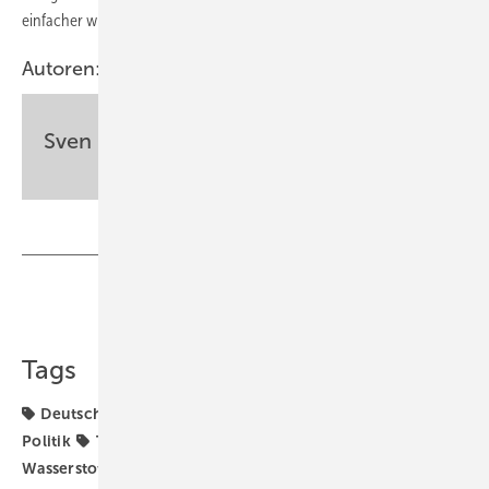
einfacher wird.
Autoren:
Sven Geitmann
Teilen
Link kopieren
Tags
Deutschland
Elektromobilität
Europa
H2
Politik
Tankstellen
Wasserstoff
Wasserstoffwirtschaft