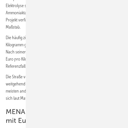
Elektrolyse stammt vollständig von Thyssenkrupp Nucera. Auch die
Ammoniaktanks würden von einem deutschen Anbieter geliefert. Das
Projekt verfügt über eine Wind- und Solarleistung im Gigawatt-
Maßstab.
Die häufig zitierten Produktionskosten von rund sechs US-Dollar pro
Kilogramm grünem Wasserstoff hält Matthes für deutlich zu hoch.
Nach seiner Einschätzung seien heute bereits Werte von „unter drei
Euro pro Kilogramm“ erreichbar – Neom liefere dafür den
Referenzfall.
Die Straße von Hormus sei für grünen Wasserstoff und seine Derivate
weitgehend irrelevant. Neom liegt am Roten Meer, und auch die
meisten anderen Wasserstoffprojekte in der MENA-Region befinden
sich laut Matthes am Roten Meer oder in Nordafrika.
MENA-Entwickler verlieren Geduld
mit Europa als Kunden