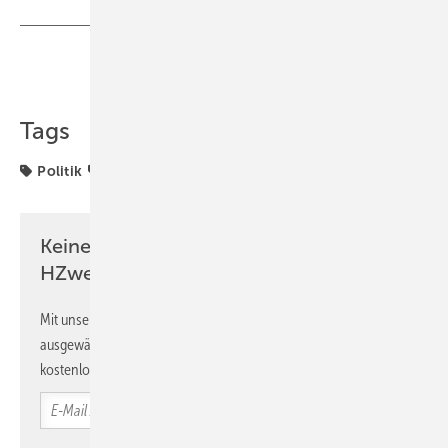
Teilen
Link kopieren
Tags
Politik
Zertifizierung
international
Keine Zeit? Kein Problem mit dem
HZwei-Newsletter!
Mit unserem Newsletter erhalten Sie regelmäßig von uns
ausgewählte Informationen und Neuigkeiten, gebündelt und
kostenlos direkt ins Postfach.