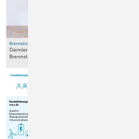
Brennstoffzelle
Daimler Truck, Volvo und Toyota bündeln
Brennstoffzellen-Kompetenz bei
Cellcentric