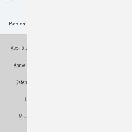
Produkte
Medien
Menschen und Märkte
Meldungen
Abo- & Leserservice
AGB
Alle Inhalte chronologisch
Anmelden
Anmeldung und Registrierung
E-Paper
Datenschutz
Gentner Verlag
HZwei abonnieren
Impressum
Karriere bei Gentner
Team
Mediaservice
Mitgliedschaften und Engagement