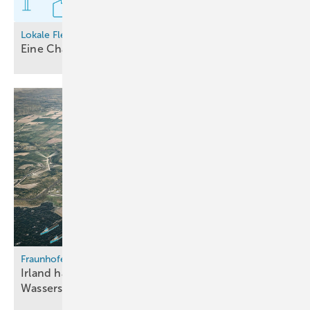
Lokale Flexibilitätsmärkte
Eine Chance für den
Wasserstoffhochlauf
Fraunhofer ISE
Irland hat hohes Potenzial als
Wasserstoff-Exporteur