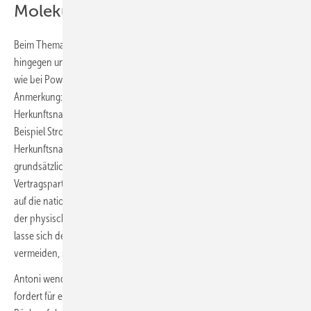
Moleküle sind ein Streitpunkt
Beim Thema Zertifikatehandel sind sich die beiden Fachleute
hingegen uneins. Matthes plädiert für einen virtuellen Handel ähnlich
wie bei Power Purchase Agreements im Strommarkt. (Red.
Anmerkung: Im Strommarkt ist der Handel mit Kilowattstunden und
Herkunftsnachweisen auch getrennt möglich. Man kann also zum
Beispiel Strom auf dem deutschen Spotmarkt einkaufen und separat
Herkunftsnachweise aus Norwegen erwerben. Hierfür muss jedoch
grundsätzlich eine Leitungsverbindung zwischen den
Vertragsparteien bestehen. Zudem sind die Herkunftsnachweise nicht
auf die nationalen Klimabilanzen der Staaten anrechenbar – dort gilt
der physische Ort der Erzeugung.) Durch diesen virtuellen Handel
lasse sich der Markthochlauf beschleunigen und unnötige Transporte
vermeiden, so Matthes.
Antoni wendet sich gegen ein reines „Book-and-Claim“-Modell. Er
fordert für einen Zertifikatehandel zunächst eine physische