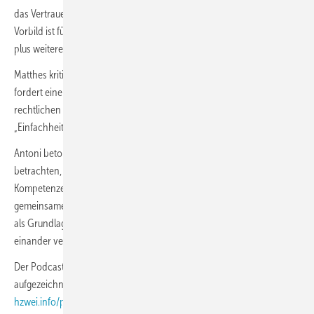
das Vertrauen durch langfristige Verbindlichkeit aufbauen“, sagt er.
Vorbild ist für Antoni Japans Modell mit CfD-Verträgen über 15 Jahre
plus weiteren zehn Jahren ohne CfD.
Matthes kritisiert die europäische Regulierung als zu langsam und
fordert einen pragmatischen, stabilen und kontinuierlichen
rechtlichen Rahmen. Unterm Strich brauche der Markt nun
„Einfachheit und ein starkes Commitment“.
Antoni betont, Europa müsse Exportländer als Miteigentümer
betrachten, nicht nur als Lieferanten. Standards, Technologien und
Kompetenzen müsse man gemeinsam entwickeln und so ein
gemeinsames Verständnis sowie interoperable Zertifizierungssysteme
als Grundlage für einen globalen Wasserstoffmarkt schaffen. „Lass uns
einander verstehen und zusammenarbeiten“, ist sein Fazit.
Der Podcast The Hydrogen Elevator wurde dieses Mal auf Englisch
aufgezeichnet. Die Folge 4 ist ab dem
30. Juni
unter
hzwei.info/podcast
abrufbar.