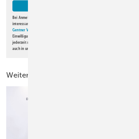
Bei Anmeldung zu diesem Newsletter bin ich damit einverstanden, über
interessante Verlags- und Online-Angebote
der Marken der Alfons W.
Gentner Verlag GmbH & Co. KG
informiert zu werden. Diese
Einwilligung kann ich jederzeit widerrufen und eine Abmeldung ist
jederzeit möglich. Informationen zum Umgang mit Daten finden Sie
auch in unserer
Datenschutzerklärung
.
Weitere Inhalte