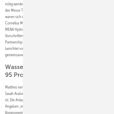
nötig werden. Im Podcast „The Hydrogen Elevator“, aufgenommen auf
der Messe The Smarter E Europe in München mit Host Jürgen Pfeiffer,
waren sich die Gäste uneins, was dafür als Nächstes zu tun ist.
Cornelius Matthes, CEO von DII Desert Energy und Vorsitzender der
MENA Hydrogen Alliance, fordert schnelle, klare und einfache
Vorschriften. Laurent Antoni, Executive Director der International
Partnership for Hydrogen and Fuel Cells in the Economy (IPHE),
berichtet von der Herausforderung, sich im globalen Kontext auf
gemeinsame Spielregeln zu einigen.
Wasserstoff-Großprojekt Neom zu
95 Prozent fertig
Matthes nennt Zahlen zum Großprojekt Neom Green Hydrogen in
Saudi-Arabien, das aus einer DII-Initiative von 2017 hervorgegangen
ist. Die Anlage sei zu 95 Prozent fertiggestellt. Sie soll nach seinen
Angaben „in den nächsten Quartalen“ in Betrieb gehen. Dabei spielen
Komponenten deutscher Firmen eine zentrale Rolle: Die 2.200-MW-