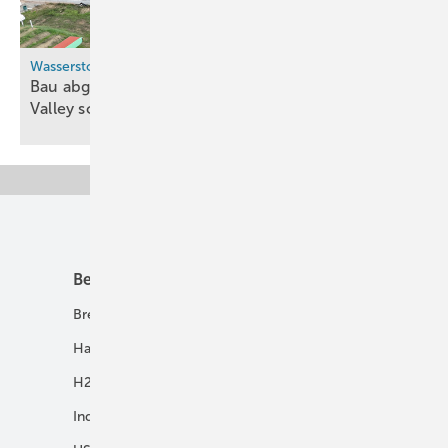
Wasserstoff-Ökosystem
Bau abgeschlossen: Kalabriens erstes Hydrogen
Valley soll im September in Betrieb
gehen
Unsere Themen
Best Practice
Infrastruktur
Brennstoffzelle
H2-Transport
Hausenergie
Netze
H2 in Kommunen
Speicher
Industrie