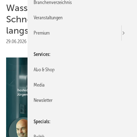
Branchenverzeichnis
Wasserstoff-Importe:
Schneller Projektfortschritt,
Veranstaltungen
langsame Regulierung
Premium
29.06.2026
|
Druckvorschau
Services
Abo & Shop
Media
Newsletter
Specials
Politik