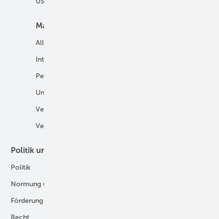
USV und Autarke Systeme
Markt
Mobilität
Allgemein
E-Fuels und H2-Derivate
International
Fahrzeuge
Personalien
H2 in der Logistik
Unternehmen
H2-Motor
Veranstaltungen
Tankstellen
Verbände
Politik und Recht
Technologie
Politik
Digitalisierung
Normung und Zertifizierung
Fertigung und Komponenten
Förderung
Forschung und Entwicklung
Recht
H2-Erzeugung