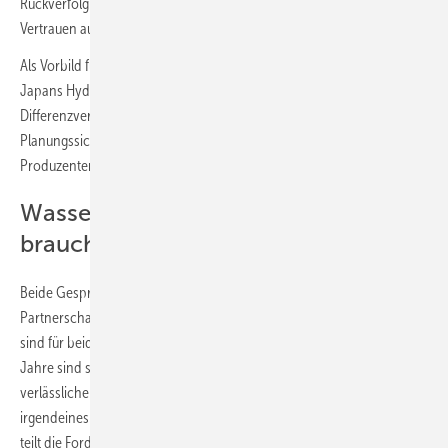
Rückverfolgbarkeit über eine Massenbilanz. Nur so könne das nötige
Vertrauen aufgebaut werden.
Als Vorbild für eine langfristige Wasserstoffpolitik nannte Antoni
Japans Hydrogen Society Promotion Act. Dieser sieht
Differenzverträge (CfD) über 15 Jahre sowie weitere zehn Jahre
Planungssicherheit vor und bindet die gesamte Lieferkette von
Produzenten bis zu Logistikdienstleistern in ein Projekt ein.
Wasserstoffpartnerschaften: Was
braucht es wirklich?
Beide Gesprächspartner werben für internationale Wasserstoff-
Partnerschaften, aber mit unterschiedlichem Fokus. Ein Knackpunkt
sind für beide langfristige Verträge. „Zehn Jahre sind nicht so gut, 20
Jahre sind super, 30 Jahre noch viel besser“, sagt Matthes. „Eine
verlässliche langfristige Abnahme ist einfach eine Voraussetzung, um
irgendeines dieser Projekte finanzierungsfähig zu machen.“ Antony
teilt die Forderung nach langfristigen, stabilen Regeln. „Wir müssen