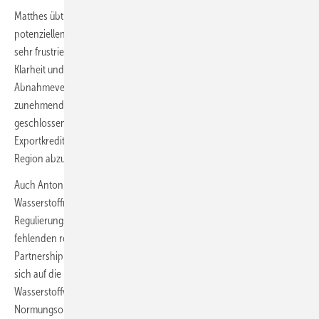
Matthes übt deutliche Kritik an der europäischen Regulierung. Die
potenziellen Produzenten in der MENA-Region seien „sehr genervt,
sehr frustriert von der fehlenden Geschwindigkeit, der fehlenden
Klarheit und der fehlenden Kontinuität“. Ohne verbindliche
Abnahmeverpflichtungen würden Investoren in den Golfstaaten
zunehmend nach Asien ausweichen, wo Verträge schneller
geschlossen würden. Matthes forderte zudem wettbewerbsfähige
Exportkreditgarantien, um europäische Technologielieferungen in die
Region abzusichern.
Auch Antoni sieht das größte Hindernis für einen globalen
Wasserstoffmarkt nicht in den Kosten, sondern in einer
Regulierungsfrage. Für ihn liegt das Problem allerdings in der
fehlenden regulatorischen Vergleichbarkeit. Die International
Partnership for Hydrogen and Fuel Cells in the Economy (IPHE) hat es
sich auf die Fahnen geschrieben, gemeinsame Grundlagen für die
Wasserstoffwirtschaft zu erarbeiten, auf die sich Staaten und
Normungsorganisationen stützen können.