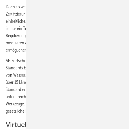
Doch so weit ist es noch nicht. Die IPHE zählt weltweit 21
Zertifizierungssysteme und sieben Fördermechanismen. Ein
einheitliches Zertifizierungssystem hält Antony für unrealistisch: „Das
ist nur ein Traum“, sagt er. Zertifikate seien immer an lokale
Regulierungen gebunden. Stattdessen verfolgt die IPHE einen
modularen Ansatz, der einen Austausch zwischen den Systemen
ermöglichen soll.
Als Fortschritt wertete Antony die Veröffentlichung eines neuen ISO-
Standards Ende April zur Quantifizierung der Treibhausgasemissionen
von Wasserstoff. Die Methodik basiert auf einer IPHE-Vorarbeit, an der
über 15 Länder in mehr als 70 Sitzungen mitgewirkt hatten. Der
Standard ermögliche es erstmals, „Äpfel mit Äpfeln“ zu vergleichen. Er
unterstreicht aber auch: Normen wie ISO-Normen sind freiwillige
Werkzeuge. Sie können für Vergleichbarkeit sorgen, aber nicht
gesetzliche Regulierungen ersetzen.
Virtuelle Zertifikate für grüne