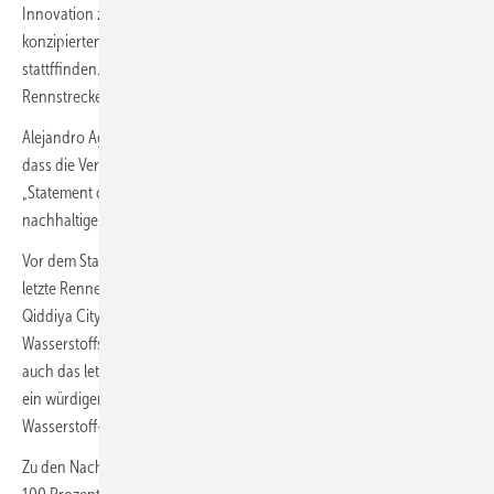
Innovation zu verbinden. Das Rennen soll in einem eigens dafür
konzipierten Offroad-Gelände in der Nähe der Tuwaiq-Berge
stattffinden. Die Stadt plant auch den Bau einer weiteren neuen
Rennstrecke und setzt über Extreme H hinaus auf Autorennen.
Alejandro Agag, Gründer und Vorsitzender von Extreme H, betont,
dass die Veranstaltung nicht nur ein Rennen sei, sondern ein
„Statement of Intent“, das die Leistungsfähigkeit von Wasserstoff und
nachhaltiger Technologie demonstrieren solle.
Vor dem Start der neuen Serie wird am 4. und 5. Oktober 2025 das
letzte Rennen der Extreme-E-Serie, der Desert X Prix, ebenfalls in
Qiddiya City ausgetragen. Damit soll der Übergang zur neuen
Wasserstoffserie markiert werden. „Extreme H’s erstes Event wird
auch das letzte Extreme-E-Rennen beherbergen“, erklärte Agag. „Es ist
ein würdiger Abschluss für Extreme E, bevor wir offiziell in die neue
Wasserstoff-Ära starten.“
Zu den Nachhaltigkeitsaspekten der Planstadt sollen unter anderem