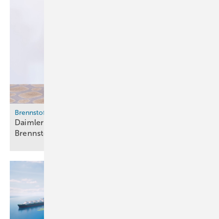
Brennstoffzelle
Daimler Truck, Volvo und Toyota bündeln
Brennstoffzellen-Kompetenz bei
Cellcentric