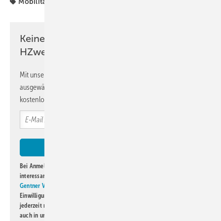
Mobilität
international
Keine Zeit? Kein Problem mit dem
HZwei-Newsletter!
Mit unserem Newsletter erhalten Sie regelmäßig von uns
ausgewählte Informationen und Neuigkeiten, gebündelt und
kostenlos direkt ins Postfach.
Bei Anmeldung zu diesem Newsletter bin ich damit einverstanden, über
interessante Verlags- und Online-Angebote
der Marken der Alfons W.
Gentner Verlag GmbH & Co. KG
informiert zu werden. Diese
Einwilligung kann ich jederzeit widerrufen und eine Abmeldung ist
jederzeit möglich. Informationen zum Umgang mit Daten finden Sie
auch in unserer
Datenschutzerklärung
.