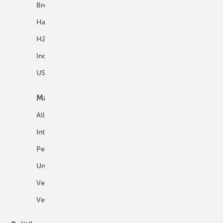
Brennstoffzelle
H2-Transport
Hausenergie
Netze
H2 in Kommunen
Speicher
Industrie
USV und Autarke Systeme
Markt
Mobilität
Allgemein
E-Fuels und H2-Derivate
International
Fahrzeuge
Personalien
H2 in der Logistik
Unternehmen
H2-Motor
Veranstaltungen
Tankstellen
Verbände