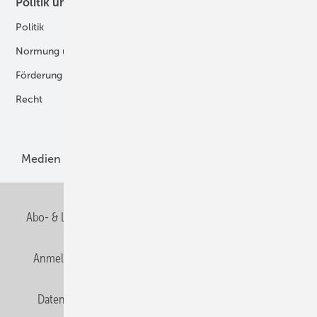
Politik und Recht
Technologie
Politik
Digitalisierung
Normung und Zertifizierung
Fertigung und Komponenten
Förderung
Forschung und Entwicklung
Recht
H2-Erzeugung
Produkte
Medien
Menschen und Märkte
Meldungen
Abo- & Leserservice
AGB
Alle Inhalte chronologisch
Anmelden
Anmeldung und Registrierung
E-Paper
Datenschutz
Gentner Verlag
HZwei abonnieren