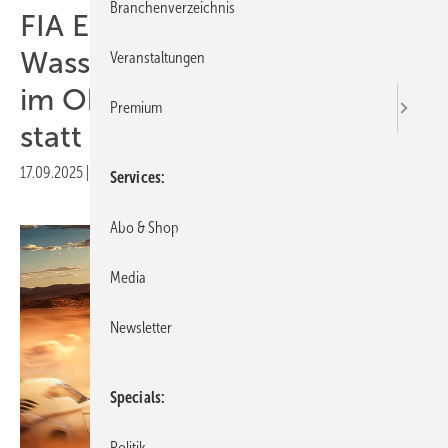
Branchenverzeichnis
FIA Extreme H: Erstes
Wasserstoff-Rennen findet
Veranstaltungen
im Oktober in Saudi Arabien
Premium
statt
17.09.2025
|
Druckvorschau
Services
Abo & Shop
Media
Newsletter
Specials
Politik