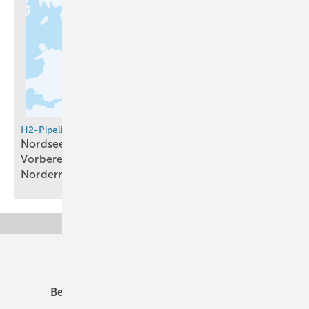
H2-Pipeline
Nordsee-Wasserstoffpipeline AquaDuctus:
Vorbereitungen für Bau beginnen bei
Norderney
Unsere Themen
Best Practice
Infrastruktur