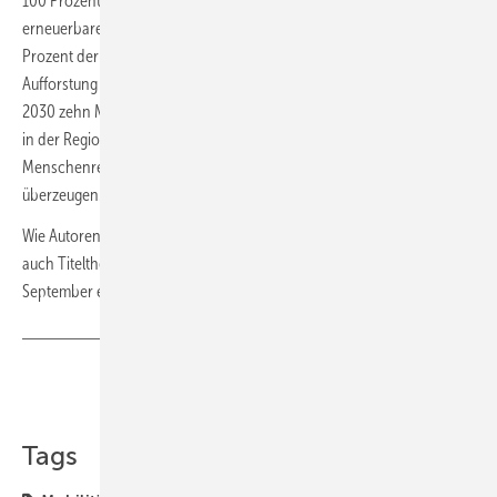
100 Prozent Wiederverwendung von Abwasser, eine Infrastruktur für
erneuerbare Energien sowie Ladepunkte für Elektrofahrzeuge auf 80
Prozent der Parkflächen gehören. Zudem sei eine großflächige
Aufforstung geplant, im Rahmen der Saudi Green Initiative, die bis
2030 zehn Milliarden Bäume pflanzen will. Wie andere Megaprojekte
in der Region steht auch Qiddiya City in der Kritik von Umwelt- und
Menschenrechtsorganisationen, die diese Versprechen nicht
überzeugen.
Wie Autorennen die Wasserstoffmobilität voranbringen sollen, ist
auch Titelthema der nächsten Ausgabe der HZwei, die am 18.
September erscheint.
Teilen
Link kopieren
Tags