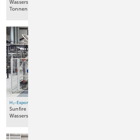
Wasserstofftankstelle in Kiel eröffnet – bis zu 180
Tonnen H2 jährlich
geplant
H₂-Exporte
Sunfire liefert 20-MW-Elektrolyseur für finnisches
Wasserstoffprojekt