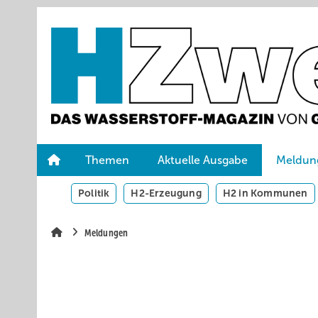
Springe
Skip
Skip
zum
to
to
Hauptinhalt
main
site
navigation
search
Themen
Aktuelle Ausgabe
Meldun
Politik
H2-Erzeugung
H2 in Kommunen
Meldungen