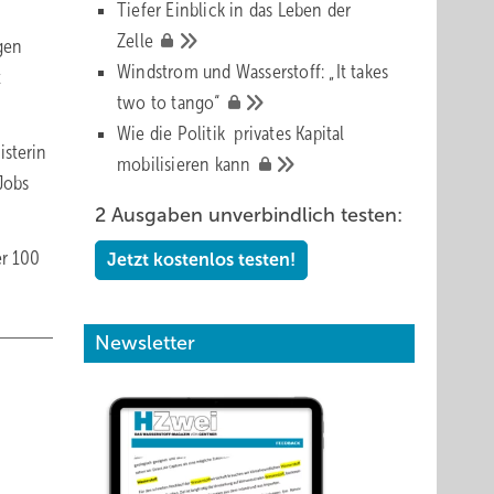
Tiefer Einblick in das Leben der
Zelle
gen
Windstrom und Wasserstoff: „It takes
t
two to
tango“
Wie die Politik privates Kapital
isterin
mobilisieren
kann
Jobs
2 Ausgaben unverbindlich testen:
er 100
Jetzt kostenlos testen!
Newsletter