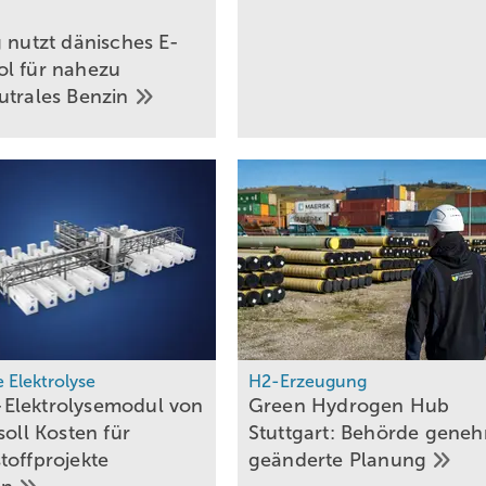
g nutzt dänisches E-
l für nahezu
utrales
Benzin
e Elektrolyse
H2-Erzeugung
Elektrolysemodul von
Green Hydrogen Hub
soll Kosten für
Stuttgart: Behörde geneh
toffprojekte
geänderte
Planung