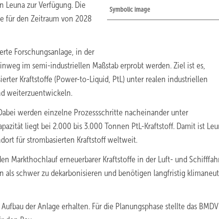
in Leuna zur Verfügung. Die
Symbolic image
ge für den Zeitraum von 2028
ierte Forschungsanlage, in der
inweg im semi-industriellen Maßstab erprobt werden. Ziel ist es,
rter Kraftstoffe (Power-to-Liquid, PtL) unter realen industriellen
nd weiterzuentwickeln.
Dabei werden einzelne Prozessschritte nacheinander unter
azität liegt bei 2.000 bis 3.000 Tonnen PtL-Kraftstoff. Damit ist Le
rt für strombasierten Kraftstoff weltweit.
en Markthochlauf erneuerbarer Kraftstoffe in der Luft- und Schifffah
n als schwer zu dekarbonisieren und benötigen langfristig klimaneut
 Aufbau der Anlage erhalten. Für die Planungsphase stellte das BMDV