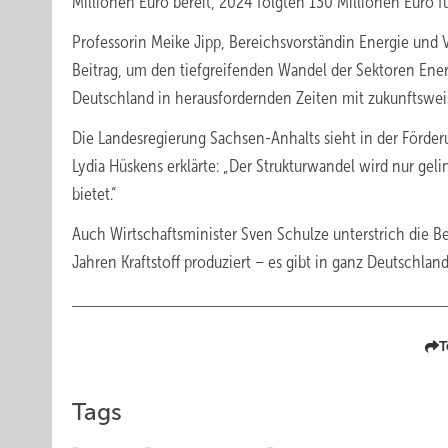
Millionen Euro bereit, 2024 folgten 130 Millionen Euro f
Professorin Meike Jipp, Bereichsvorständin Energie und 
Beitrag, um den tiefgreifenden Wandel der Sektoren Energ
Deutschland in herausfordernden Zeiten mit zukunftswei
Die Landesregierung Sachsen-Anhalts sieht in der Förderu
Lydia Hüskens erklärte: „Der Strukturwandel wird nur geli
bietet.“
Auch Wirtschaftsminister Sven Schulze unterstrich die Be
Jahren Kraftstoff produziert – es gibt in ganz Deutschland
T
Tags