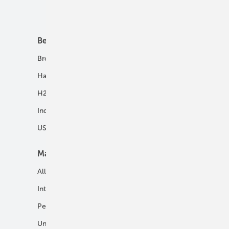
Unsere Themen
Best Practice
Infrastruktur
Brennstoffzelle
H2-Transport
Hausenergie
Netze
H2 in Kommunen
Speicher
Industrie
USV und Autarke Systeme
Markt
Mobilität
Allgemein
E-Fuels und H2-Derivate
International
Fahrzeuge
Personalien
H2 in der Logistik
Unternehmen
H2-Motor