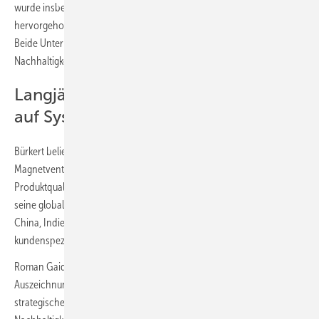
wurde insbesondere die strategische Ausrichtung des Unternehmens
hervorgehoben, die sich mit den langfristigen Zielen von GEA decke.
Beide Unternehmen setzen auf Innovation, Effizienz und
Nachhaltigkeit als gemeinsame Leitlinien.
Langjährige Partnerschaft mit Fokus
auf Systemlösungen
Bürkert beliefert GEA seit vielen Jahren mit Prozess- und
Magnetventilen sowie maßgeschneiderten Systemlösungen. Neben
Produktqualität und Liefertreue überzeugte das Unternehmen durch
seine globale Produktionsstrategie „local for local“ mit Standorten in
China, Indien und den USA. Auch die Engineering-Kompetenz für
kundenspezifische Lösungen spielte eine Rolle bei der Auszeichnung.
Roman Gaida, Chief Sales Officer bei Bürkert, sieht in der
Auszeichnung eine Bestätigung der Unternehmensstrategie: „Unsere
strategische Ausrichtung auf digitale Services, Automation und