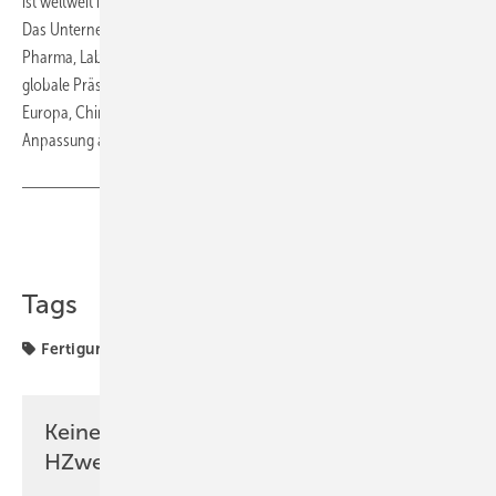
ist weltweit in über 30 Ländern mit rund 3.700 Mitarbeitern vertreten.
Das Unternehmen fokussiert sich auf die Branchen Lebensmittel,
Pharma, Laboranalytik und Energie – einschließlich Wasserstoff. Die
globale Präsenz mit Entwicklungs- und Produktionsstandorten in
Europa, China, Indien und den USA ermöglicht eine flexible
Anpassung an regionale Anforderungen.
Teilen
Link kopieren
Tags
Fertigung & Komponenten
international
Keine Zeit? Kein Problem mit dem
HZwei-Newsletter!