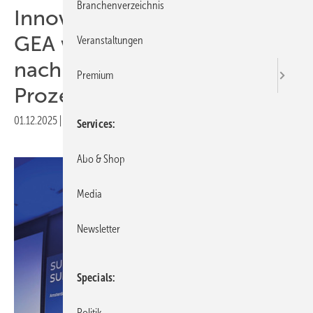
Branchenverzeichnis
Innovationspreis für Bürkert:
GEA würdigt Beitrag zu
Veranstaltungen
nachhaltiger
Premium
Prozessindustrie
01.12.2025
|
Druckvorschau
Services
Abo & Shop
Media
Newsletter
Specials
Politik