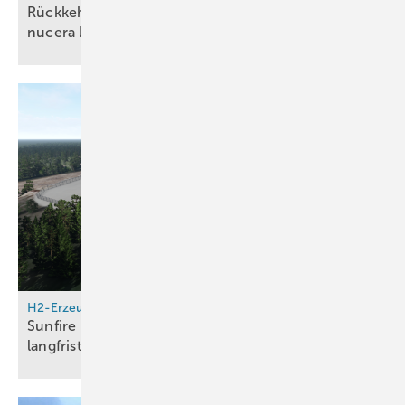
Rückkehr in die Gewinnzone: thyssenkrupp
nucera legt vorläufige Zahlen für 2024/25
vor
H2-Erzeugung
Sunfire und Nordic Ren-Gas vereinbaren
langfristige Partnerschaft für
E-Methan-Projekte