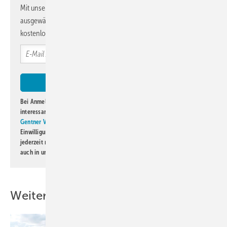
Mit unserem Newsletter erhalten Sie regelmäßig von uns
ausgewählte Informationen und Neuigkeiten, gebündelt und
kostenlos direkt ins Postfach.
Bei Anmeldung zu diesem Newsletter bin ich damit einverstanden, über
interessante Verlags- und Online-Angebote
der Marken der Alfons W.
Gentner Verlag GmbH & Co. KG
informiert zu werden. Diese
Einwilligung kann ich jederzeit widerrufen und eine Abmeldung ist
jederzeit möglich. Informationen zum Umgang mit Daten finden Sie
auch in unserer
Datenschutzerklärung
.
Weitere Inhalte