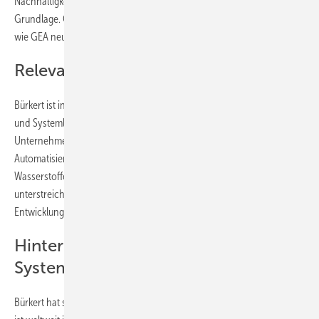
Nachhaltigkeit bzw. eine regenerative Wirtschaft bildet dabei die
Grundlage. Gerade hier wollen wir gemeinsam mit Schlüsselkunden
wie GEA neue Maßstäbe setzen.“
Relevanz für die Wasserstoffbranche
Bürkert ist in der Wasserstoffbranche als Anbieter von Komponenten
und Systemlösungen für die Steuerung von Fluiden aktiv. Das
Unternehmen entwickelt unter anderem Ventiltechnik und
Automatisierungslösungen für Anwendungen in der
Wasserstofferzeugung und -verteilung. Die Auszeichnung durch GEA
unterstreicht die Bedeutung solcher Systemanbieter für die
Entwicklung effizienter und nachhaltiger Prozesse in der Industrie.
Hintergrund: Bürkert Fluid Control
Systems
Bürkert hat seinen Hauptsitz in Ingelfingen (Baden-Württemberg) und