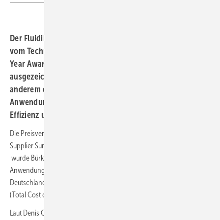
Der Fluidik-Spezialist Bürkert Fluid Control Systems ist
vom Technologiekonzern GEA mit dem „Supplier of the
Year Award“ 2025 in der Kategorie „Innovation“
ausgezeichnet worden. Die Ehrung würdigt unter
anderem die Unterstützung bei der Entwicklung neuer
Anwendungen und die strategische Ausrichtung auf
Effizienz und Nachhaltigkeit.
Die Preisverleihung fand im November 2025 im Rahmen des „Annual
Supplier Summit“ von GEA in Amsterdam statt. Ausgezeichnet
wurde Bürkert für seine Beiträge zur Entwicklung neuer
Anwendungen, etwa in den „New Food“-Testzentren in den USA und
Deutschland, sowie für Initiativen zur Optimierung der Gesamtkosten
(Total Cost of Ownership).
Laut Denis Cougnet, Corporate Key Account Manager bei Bürkert,