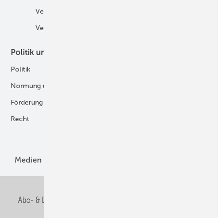
Veranstaltungen
Tankstellen
Verbände
Politik und Recht
Technologie
Politik
Digitalisierung
Normung und Zertifizierung
Fertigung und Komponenten
Förderung
Forschung und Entwicklung
Recht
H2-Erzeugung
Produkte
Medien
Menschen und Märkte
Meldungen
Abo- & Leserservice
AGB
Alle Inhalte chronologisch