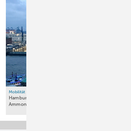
Mobilität
Hamburger Hafen wird „bunker ready“ für
Ammoniak