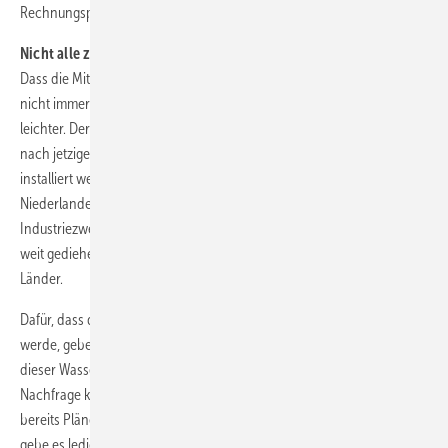
Rechnungsprüfer.
Nicht alle ziehen an einem Strang
Dass die Mitgliedsstaaten unterschiedliche Ambitionen haben, die
nicht immer mit denen der EU übereinstimmen, macht es nicht
leichter. Der Rechnungshof hat vier Länder ausgemacht, in denen
nach jetzigem Stand fast 80 Prozent der Elektrolyseurkapazität
installiert werden sollen: Deutschland, Spanien, Frankreich und die
Niederlande. Dort sei der Anteil der schwer dekarbonisierbaren
Industriezweige hoch und die Wasserstoffprojekte vergleichsweise
weit gediehen. Zugleich fließe ein Großteil der EU-Förderung in diese
Länder.
Dafür, dass das Wasserstoffpotenzial der gesamten EU ausgeschöpft
werde, gebe es hingegen keine Garantie – ebenso wenig dafür, dass
dieser Wasserstoff dann in die Länder mit hoher industrieller
Nachfrage komme. Nur wenige der möglichen Exportländer hätten
bereits Pläne dafür vorgelegt. Eine konkrete Importstrategie (s. S. 7)
gebe es lediglich in Deutschland.