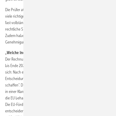
Die Prüfer attestieren der Europäischen Kommission allerdings auch
viele richtige Schritte. Insbesondere habe sie binnen kurzer Zeit einen
fast vollständigen Rechtsrahmen geschaffen. Damit habe sie für die
rechtliche Sicherheit gesorgt, die für den neuen Markt nötig sei.
Zudem habe sie alles in ihrer Macht Stehende getan, um die
Genehmigungen zu beschleunigen.
„Welche Industriezweige will die EU behalten?“
Der Rechnungshof gibt der EU eine Reihe von Empfehlungen mit, die
bis Ende 2025 umgesetzt werden sollen. Bereits die erste hat es in
sich: Nach einem „Realitätscheck“ solle die Kommission „strategische
Entscheidungen treffen, ohne neue strategische Abhängigkeiten zu
schaffen“. Die Brisanz dieser Aussage verstecken die Prüfer allerdings
in einer Klammer in einem Unterpunkt: „Welche Industriezweige will
die EU behalten und zu welchem Preis?“ Dabei ist zu berücksichtigen:
Die EU-Fördermittel sind begrenzt und die Kommission muss
entscheiden, in welchen Teilen der Wertschöpfungskette sie die