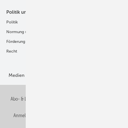
Politik und Recht
Technologie
Politik
Digitalisierung
Normung und Zertifizierung
Fertigung und Komponenten
Förderung
Forschung und Entwicklung
Recht
H2-Erzeugung
Produkte
Medien
Menschen und Märkte
Meldungen
Abo- & Leserservice
AGB
Alle Inhalte chronologisch
Anmelden
Anmeldung und Registrierung
E-Paper