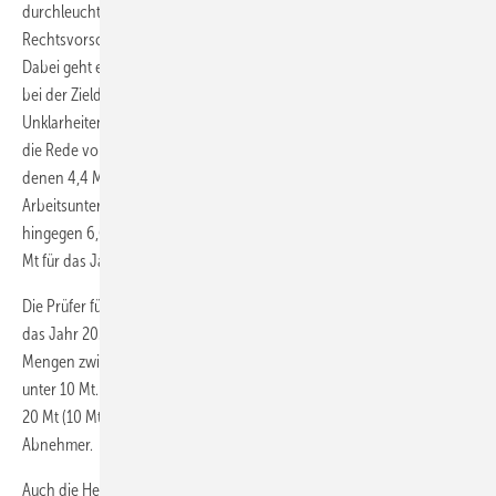
durchleuchten die Prüfer dabei die bisherigen Pläne,
Rechtsvorschriften und Maßnahmen der Europäischen Kommission.
Dabei geht es unter anderem um deren mangelnde Konsistenz. Schon
bei der Zieldefinition der EU-Pläne monieren die Prüfer viele
Unklarheiten und Widersprüche: So ist in der EU-Wasserstoffstrategie
die Rede von 40 GW bis 2030 installierter Elektrolyseleistung, mit
denen 4,4 Mt Wasserstoff erzeugt werden sollen. Laut einer
Arbeitsunterlage zum REPowerEU-Plan soll diese Elektrolyseleistung
hingegen 6,6 Mt Wasserstoff liefern. Mit dem Produktionsziel von 10
Mt für das Jahr 2030 passt keiner der Werte zusammen.
Die Prüfer führen zudem eine Reihe von Nachfrageschätzungen für
das Jahr 2030 an. Auf Basis der EU-Regulierungen ergeben sich dabei
Mengen zwischen 3,8 und 10,5 Mt. Die meisten liegen jedoch deutlich
unter 10 Mt. Für einen Großteil der im REPowerEU-Plan vorgesehenen
20 Mt (10 Mt aus Europa, 10 Mt aus Importen) gebe es demnach keine
Abnehmer.
Auch die Herleitung der Ziele steht für die Prüfer auf zu schwachen