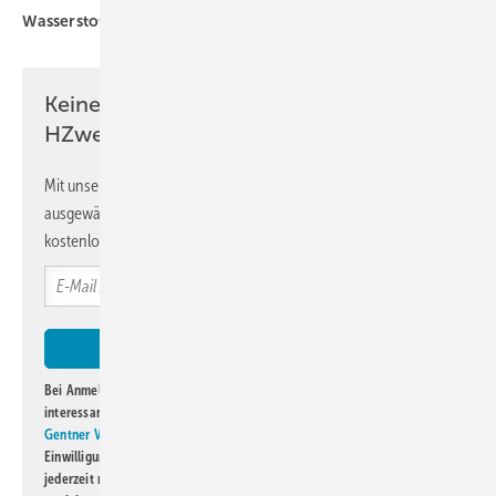
Wasserstoffwirtschaft
international
Keine Zeit? Kein Problem mit dem
HZwei-Newsletter!
Mit unserem Newsletter erhalten Sie regelmäßig von uns
ausgewählte Informationen und Neuigkeiten, gebündelt und
kostenlos direkt ins Postfach.
Bei Anmeldung zu diesem Newsletter bin ich damit einverstanden, über
interessante Verlags- und Online-Angebote
der Marken der Alfons W.
Gentner Verlag GmbH & Co. KG
informiert zu werden. Diese
Einwilligung kann ich jederzeit widerrufen und eine Abmeldung ist
jederzeit möglich. Informationen zum Umgang mit Daten finden Sie