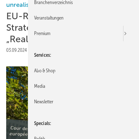
Branchenverzeichnis
unrealistisch
EU-Rechnungshof: H2-
Veranstaltungen
Strategie braucht
Premium
„Realitätscheck“
03.09.2024
|
Druckvorschau
Services
Abo & Shop
Media
Newsletter
Specials
Politik