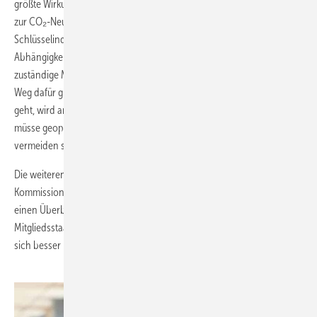
größte Wirkung entfalten. "Die EU sollte über den strategischen Weg
zur CO₂-Neutralität entscheiden, ohne die Wettbewerbssituation ihrer
Schlüsselindustrien zu beeinträchtigen oder neue strategische
Abhängigkeiten zu schaffen“, sagt Stef Blok, das für die Prüfung
zuständige Mitglied des Rechnungshofs. Dass es keinen perfekten
Weg dafür gibt und es nicht um das Vermeiden von Importen per se
geht, wird an den Formulierungen in der Pressemitteilung klar. Man
müsse geopolitische Abwägungen bewusst treffen, präzisiert Blok. Zu
vermeiden seien „sehr große Abhängigkeiten bei Grundprodukten“.
Die weiteren Empfehlungen sind deutlich technischer: Die
Kommission soll einen Fahrplan festlegen und überwachen, sich
einen Überblick über die nationale Finanzierung verschaffen, den
Mitgliedsstaaten bei der Projektgenehmigung Dampf machen und
sich besser mit der Industrie koordinieren.