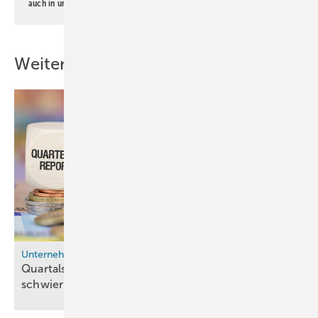
auch in unserer
Datenschutzerklärung
.
Weitere Inhalte
Unternehmen
Quartalszahlen von Thyssenkrupp Nucera zeigen
schwierige Auftragslage für grünen
Wasserstoff