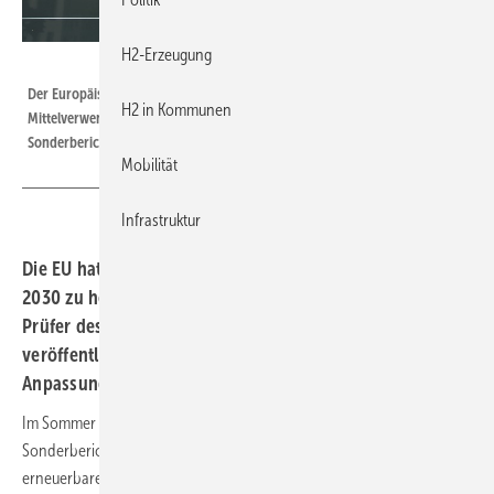
H2-Erzeugung
ECA / Sophie Margue
Der Europäische Rechnungshof in Luxemburg wacht über die
H2 in Kommunen
Mittelverwendung der EU. Neben den jährlichen Berichten erstellt er auch
Sonderberichte.
Mobilität
Infrastruktur
Die EU hat sich in ihrer Wasserstoffstrategie für das Jahr
2030 zu hohe Ziele gesteckt. Zu diesem Fazit kommen die
Prüfer des EU-Rechnungshofes in einem im Juli 2024
veröffentlichten Sonderbericht. Sie fordern nun eine
Anpassung der Strategie und ein besseres Controlling.
Im Sommer legte der Europäische Rechnungshof einen
Sonderbericht mit dem Titel „Die Industriepolitik der EU im Bereich
erneuerbarer Wasserstoff“ vor. Auf 124 Seiten (inklusive Anhänge)