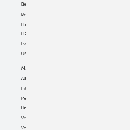
Best Practice
Infrastruktur
Brennstoffzelle
H2-Transport
Hausenergie
Netze
H2 in Kommunen
Speicher
Industrie
USV und Autarke Systeme
Markt
Mobilität
Allgemein
E-Fuels und H2-Derivate
International
Fahrzeuge
Personalien
H2 in der Logistik
Unternehmen
H2-Motor
Veranstaltungen
Tankstellen
Verbände