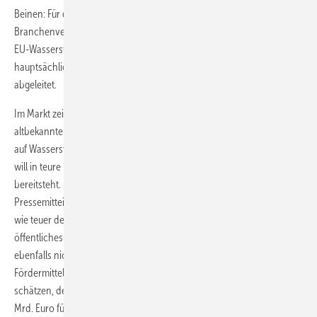
Beinen: Für das 40-GW-Ziel sehen sie im Wesentlichen ein Papier des
Branchenverbandes Hydrogen Europe als Quelle. Das in der ersten
EU-Wasserstoffstrategie festgelegte Produktionsziel von 10 Mt sei
hauptsächlich am Bedarf für fossilen Wasserstoff aus dem Jahr 2020
abgeleitet.
Im Markt zeige sich die Unsicherheit vor allem in Form des
altbekannten Henne-Ei-Problems: Kein Industrieunternehmen setzt
auf Wasserstoff, wenn dieser nicht sicher verfügbar ist. Und niemand
will in teure Infrastruktur investieren, bevor die Kundschaft
bereitsteht. „Ein Teufelskreis“, folgert der EU-Rechnungshof in seiner
Pressemitteilung. Nötig wären staatlich gestützte Investitionen. Doch
wie teuer der Umstieg auf Wasserstoff werden könnte und wie viel
öffentliches Geld dafür verfügbar sei, überblicke die Kommission
ebenfalls nicht komplett, so die Prüfer. Selbst die verfügbaren EU-
Fördermittel für den Aufbau der Wasserstoffwirtschaft ließen sich nur
schätzen, denn sie seien über mehrere Programme verstreut. Auf 18,8
Mrd. Euro für den Zeitraum 2021 bis 2027 kommen die