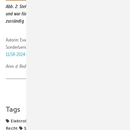
Abb. 2: Stef Blok ist Mitglied des Europäischen Rechnungshofs
und war für die Prüfung im Rahmen des Sonderberichts
zuständig
Autorin: Eva Augsten
Sonderbericht:
www.eca.europa.eu/ECAPublications/SR-2024-
11/SR-2024-11_DE.pdf
Anm. d. Red.: Eine Zahl korrigiert am 13.09.2024
Teilen
Link kopieren
Tags
Elektrolyseur
Energiewende
Europa
Politik
Recht
Sven Geitmann
Wasserstoff