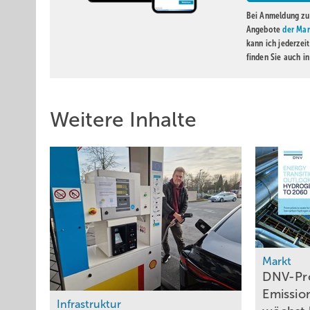
Bei Anmeldung zu 
Angebote
der Mar
kann ich jederzei
finden Sie auch i
Weitere Inhalte
Markt
DNV-Pr
Die Analyse der ­Börsen- ­strompreise 2025 zeigt, dass es r
Emissio
Infrastruktur
Das macht den Betrieb von Elektrolyseuren und die H2-Beimi