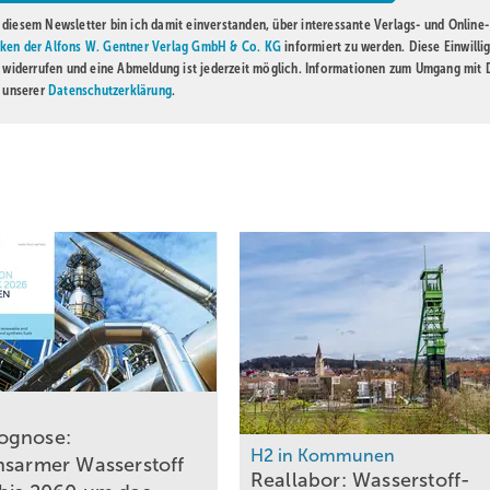
diesem Newsletter bin ich damit einverstanden, über interessante Verlags- und Online-
ken der Alfons W. Gentner Verlag GmbH & Co. KG
informiert zu werden. Diese Einwilli
t widerrufen und eine Abmeldung ist jederzeit möglich. Informationen zum Umgang mit
n unserer
Datenschutzerklärung
.
© Emcel / NEONBOLD; Datenquelle: SMARD 
ognose:
H2 in Kommunen
und 1200 Stunden gab, in denen Strom für durchschnittlich 0c/kWh zu ha
nsarmer Wasserstoff
Reallabor: Wasserstoff-
schung wirtschaftlich interessant.