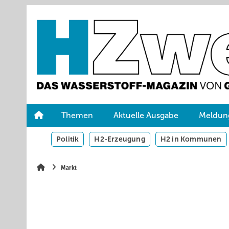
Springe
Skip
Skip
zum
to
to
Hauptinhalt
main
site
navigation
search
Themen
Aktuelle Ausgabe
Meldun
Politik
H2-Erzeugung
H2 in Kommunen
Markt