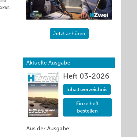
land
 c/kWh.
Jetzt anhören
Aktuelle Ausgabe
Heft 03-2026
urt den
n, die
Inhaltsverzeichnis
in
Einzelheft
bestellen
Aus der Ausgabe:
tzlich