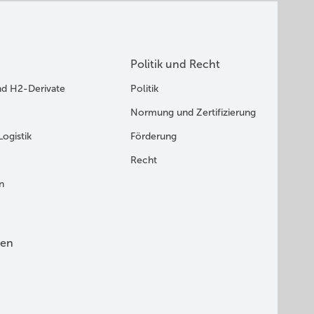
Politik und Recht
keine
nd H2-Derivate
Politik
Normung und Zertifizierung
wie
Logistik
Förderung
Recht
n
urer
en
its ein
eisten