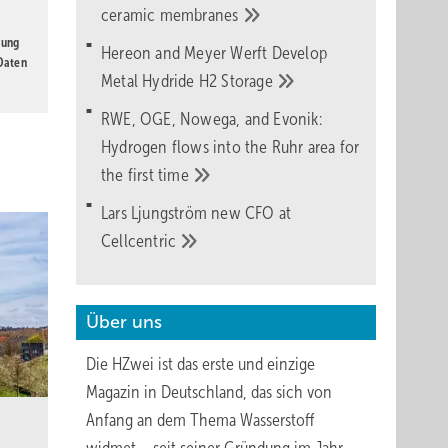
ceramic
membranes
gung
Hereon and Meyer Werft Develop
 Daten
Metal Hydride H2
Storage
RWE, OGE, Nowega, and Evonik:
Hydrogen flows into the Ruhr area for
the first
time
Lars Ljungström new CFO at
Cellcentric
Über uns
Die HZwei ist das erste und einzige
Magazin in Deutschland, das sich von
Marktdaten
ben war.
Anfang an dem Thema Wasserstoff