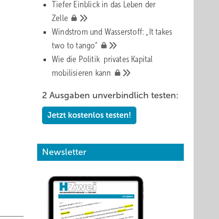
Tiefer Einblick in das Leben der
Zelle
Windstrom und Wasserstoff: „It takes
naus
two to
tango“
wer
Wie die Politik privates Kapital
mobilisieren
kann
o-
2 Ausgaben unverbindlich testen:
Jetzt kostenlos testen!
Newsletter