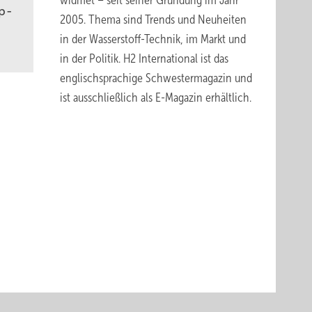
widmet – seit seiner Gründung im Jahr
p-
2005. Thema sind Trends und Neuheiten
in der Wasserstoff-Technik, im Markt und
in der Politik.
H2 International
ist das
englischsprachige Schwestermagazin und
ist ausschließlich
als E-Magazin erhältlich
.
chaft
er
iber
er
chbares
,
 dem