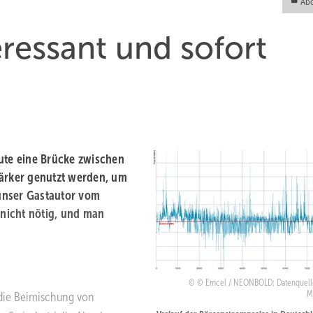
Abo
eressant und sofort
eute eine Brücke zwischen
ärker ­genutzt werden, um
unser Gastautor vom
nicht nötig, und man
© Emcel / NEONBOLD; Datenquell
M
 die Beimischung von