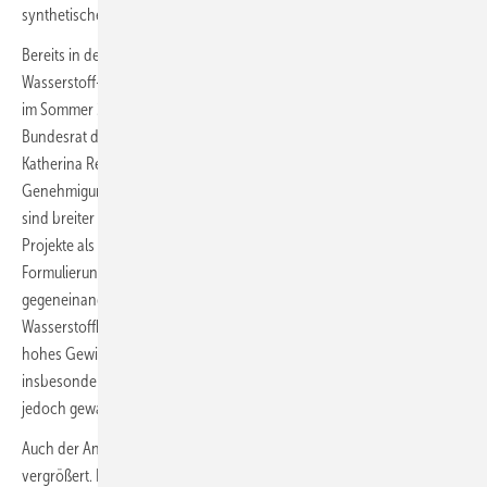
synthetischer Kraftstoffe für Schiffs- und Luftverkehr.
Bereits in der vorigen Legislaturperiode hatte die Ampel-Regierung ein
Wasserstoff-Beschleunigungsgesetz auf den Weg gebracht. Es hatte
im Sommer 2024 bereits die erste Lesung im Bundestag und im
Bundesrat durchlaufen. Wie ihr Vorgänger Robert Habeck setzt auch
Katherina Reiche auf Bearbeitungsfristen bei den Behörden, um die
Genehmigungen zu beschleunigen. Die Vorgaben zur Digitalisierung
sind breiter gefasst, ebenso wie die Einstufung der Wasserstoff-
Projekte als im „überragenden öffentlichen Interesse“. Die
Formulierung heißt: Werden mehrere öffentliche Belange
gegeneinander abgewogen, wie zum Beispiel der Naturschutz und der
Wasserstoffhochlauf, erhält der Wasserstoffhochlauf ein besonders
hohes Gewicht. Belange der öffentlichen Wasserversorgung –
insbesondere Trinkwasserschutz – und des Wasserhaushalts sollen
jedoch gewahrt bleiben, sichert das BMWi zu.
Auch der Anwendungsbereich entlang der Lieferkette hat sich
vergrößert. Neben Elektrolyseuren, Importterminals und Speichern