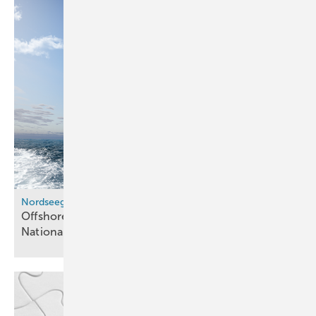
Nordseegipfel
Offshore-Elektrolyse und Offshore-Wind:
Nationale Planung soll enger verzahnt
werden