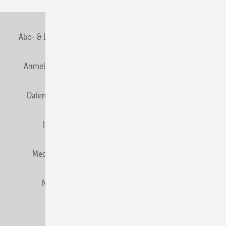
Abo- & Leserservice
AGB
Alle Inhalte chronologisch
Anmelden
Anmeldung und Registrierung
E-Paper
Datenschutz
Gentner Verlag
HZwei abonnieren
Impressum
Karriere bei Gentner
Team
Mediaservice
Mitgliedschaften und Engagement
Newsletter
Privacy Manager
RSS-Feed
© 2026 HZwei