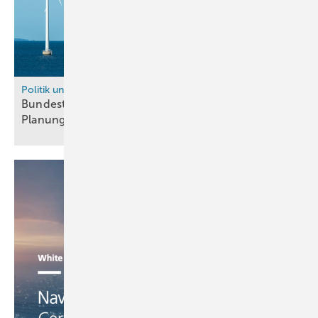
Politik und Recht
Bundestag verschärft THG-Quote – VDMA sieht
Planungssicherheit für
Wasserstoffbranche