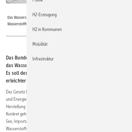
Coloures-Pic - stock.adobe.com
H2-Erzeugung
Das Wasserstoff-Beschleunigungsgesetz soll ein weiteres Puzzlestück im
Wasserstoffhochlauf werden.
H2 in Kommunen
Mobilität
Das Bundeskabinett hat am 1. Oktober einen Entwurf für
Infrastruktur
das Wasserstoff-Beschleunigungsgesetz veröffentlicht.
Es soll den Aufbau der Wasserstoff-Infrastruktur
erleichtern und beschleunigen.
Das Gesetz bezieht sich laut dem Bundesministerium für Wirtschaft
und Energie (BMWi) auf die gesamte Wasserstoff-Lieferkette, von der
Herstellung über den Import und die Speicherung bis zum Transport.
Konkret geht es unter anderem um Elektrolyseure an Land und auf
See, Importanlagen für Wasserstoff und seine Derivate,
Wasserstoffspeicher und -leitungen sowie Anlagen zur Herstellung