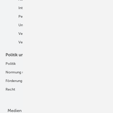
International
Fahrzeuge
Personalien
H2 in der Logistik
Unternehmen
H2-Motor
Veranstaltungen
Tankstellen
Verbände
Politik und Recht
Technologie
Politik
Digitalisierung
Normung und Zertifizierung
Fertigung und Komponenten
Förderung
Forschung und Entwicklung
Recht
H2-Erzeugung
Produkte
Medien
Menschen und Märkte
Meldungen