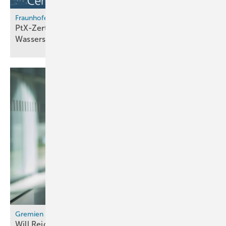
Fraunhofer-Whitepaper
PtX-Zertifizierung entscheidet über
Wasserstoffexporte aus dem südlichen
Afrika
Gremien
Will Reiche den Wasserstoffrat auf Linie