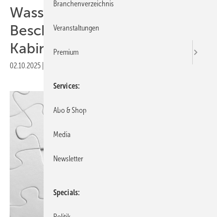
Branchenverzeichnis
Wasserstoff-
Beschleunigungsgesetz:
Veranstaltungen
Kabinett legt Entwurf vor
Premium
02.10.2025
|
Druckvorschau
Services
Abo & Shop
Media
Newsletter
Specials
Politik