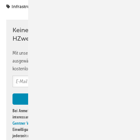
Infrastruktur
Politik
Politik und Recht
Recht
Keine Zeit? Kein Problem mit dem
HZwei-Newsletter!
Mit unserem Newsletter erhalten Sie regelmäßig von uns
ausgewählte Informationen und Neuigkeiten, gebündelt und
kostenlos direkt ins Postfach.
Bei Anmeldung zu diesem Newsletter bin ich damit einverstanden, über
interessante Verlags- und Online-Angebote
der Marken der Alfons W.
Gentner Verlag GmbH & Co. KG
informiert zu werden. Diese
Einwilligung kann ich jederzeit widerrufen und eine Abmeldung ist
jederzeit möglich. Informationen zum Umgang mit Daten finden Sie