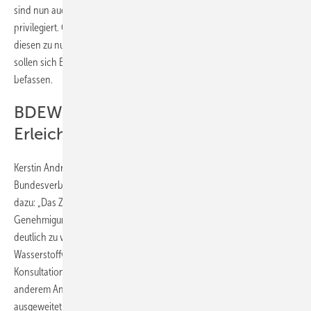
sind nun auch Anlagen zur Herstellung synthetischer Kraftstoffe
privilegiert. Ganz neu ist das Thema natürlicher Wasserstoff. Um
diesen zu nutzen, soll das Bergrecht vereinfacht werden. Als Nächstes
sollen sich Bundesrat und Bundestag mit dem Gesetzentwurf
befassen.
BDEW: materiellrechtliche
Erleichterungen nötig
Kerstin Andreae, Vorsitzende der Hauptgeschäftsführung des
Bundesverbandes der Energie- und Wasserwirtschaft (BDEW), sagt
dazu: „Das Ziel des Wasserstoff-Beschleunigungsgesetzes,
Genehmigungsverfahren für Wasserstoffinfrastrukturen und -anlagen
deutlich zu verkürzen, ist ein wichtiger Schritt für den Hochlauf der
Wasserstoffwirtschaft. Die Bundesregierung hat die in der
Konsultation formulierte Kritik in weiten Teilen aufgegriffen und unter
anderem Anwendungsbereich als auch Fristen sinnvollerweise
ausgeweitet. Mit diesen Änderungen liegt ein geeigneter Vorschlag auf