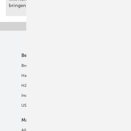
bringen?
Unsere Themen
Best Practice
Infrastruktur
Brennstoffzelle
H2-Transport
Hausenergie
Netze
H2 in Kommunen
Speicher
Industrie
USV und Autarke Systeme
Markt
Mobilität
Allgemein
E-Fuels und H2-Derivate