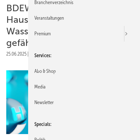
Branchenverzeichnis
BDEW kritisiert
Haushaltsentwurf:
Veranstaltungen
Wasserstoffhochlauf
Premium
gefährdet
25.06.2025
|
Druckvorschau
Services
Abo & Shop
Media
Newsletter
Specials
Politik
Shawn Hempel - stock.adobe.com