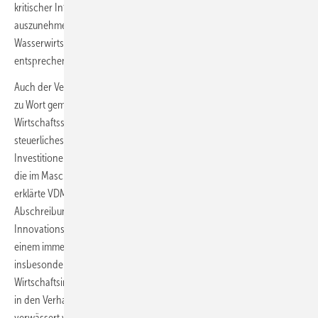
kritischer Infrastrukturen (KRITIS) von der Schuldenbremse
auszunehmen. Die Kosten für neue Schutzsysteme in der Energie- und
Wasserwirtschaft sollten über den Verteidigungshaushalt oder
entsprechende Ausnahmeregelungen finanziert werden.
Auch der Verband der Maschinen- und Anlagenbauer VDMA hat sich
zu Wort gemeldet und fordert eine klare Prioritätensetzung für den
Wirtschaftsstandort Deutschland. Dazu zähle das Gesetz für ein
steuerliches Investitionsprogramm als Anreiz für gezielte
Investitionen. „Insbesondere die Ausweitung der Forschungszulage,
die im Maschinen- und Anlagenbau eine echte Erfolgsgeschichte ist“,
erklärte VDMA-Präsident Bertram Kawlath, „sowie die degressive
Abschreibung führen zu Investitionen in die Zukunfts- und
Innovationsfähigkeit unseres Landes.“ Und weil die Unternehmen in
einem immer schärferen weltweiten Wettbewerb stünden,
insbesondere mit den USA und China, brauche es jetzt echte
Wirtschaftsimpulse wie das Investitionsprogramm. „Dieses darf nicht
in den Verhandlungen mit den Ländern in seiner Wirksamkeit
verwässert werden,“ betonte Kawlath.