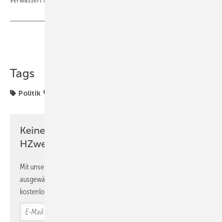
Teilen
Link kopieren
Tags
Politik
Wirtschaftlichkeit
Keine Zeit? Kein Problem mit dem
HZwei-Newsletter!
Mit unserem Newsletter erhalten Sie regelmäßig von uns
ausgewählte Informationen und Neuigkeiten, gebündelt und
kostenlos direkt ins Postfach.