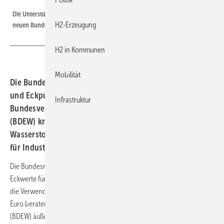
Die Unterstüztung des Wasserstoffhochlaufs ist offenbar keine Priorität der
H2-Erzeugung
neuen Bundesregierung.
H2 in Kommunen
Mobilität
Die Bundesregierung hat den Haushaltsentwurf 2025
und Eckpunkte für 2026 beschlossen. Der
Infrastruktur
Bundesverband der Energie- und Wasserwirtschaft
(BDEW) kritisiert massive Kürzungen bei der
Wasserstoffförderung und warnt vor negativen Folgen
für Industrie und Standort.
Die Bundesregierung hat den Bundeshaushalt für 2025 sowie die
Eckwerte für das Haushaltsjahr 2026 beschlossen. Zudem wurde über
die Verwendung des Sondervermögens in Höhe von 500 Milliarden
Euro beraten. Der Bundesverband der Energie- und Wasserwirtschaft
(BDEW) äußert scharfe Kritik an den geplanten Kürzungen im Bereich