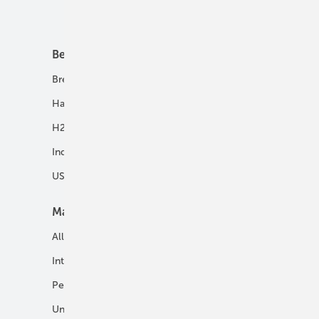
Unsere Themen
Best Practice
Infrastruktur
Brennstoffzelle
H2-Transport
Hausenergie
Netze
H2 in Kommunen
Speicher
Industrie
USV und Autarke Systeme
Markt
Mobilität
Allgemein
E-Fuels und H2-Derivate
International
Fahrzeuge
Personalien
H2 in der Logistik
Unternehmen
H2-Motor