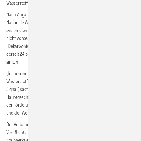
Wasserstoff.
Nach Angaben des BDEW wird die mittelfristige Finanzplanung für die
Nationale Wasserstoffstrategie auf ein Drittel reduziert. Fördermittel für
systemdienliche und Offshore-Elektrolyse seien im Haushaltsentwurf
nicht vorgesehen. Besonders drastisch fällt die Kürzung beim Titel
„Dekarbonisierung der Industrie“ aus: Dieser soll laut BDEW von
derzeit 24,5 Milliarden Euro auf weniger als zwei Milliarden Euro
sinken.
„Insbesondere im Hinblick auf die Förderung des
Wasserstoffhochlaufs sendet der Haushaltsentwurf ein völlig falsches
Signal“, sagt Kerstin Andreae, Vorsitzende der BDEW-
Hauptgeschäftsführung. „Aufgrund dieser drastischen Einschnitte bei
der Förderung von Wasserstoffprojekten schadet sie der Industrie
und der Wettbewerbsfähigkeit des Industriestandortes.“
Der Verband kritisiert zudem, dass weiterhin keine
Verpflichtungsermächtigungen für den Zubau steuerbarer
Kraftwerksleistung vorgesehen sind. Damit sei es nicht möglich,