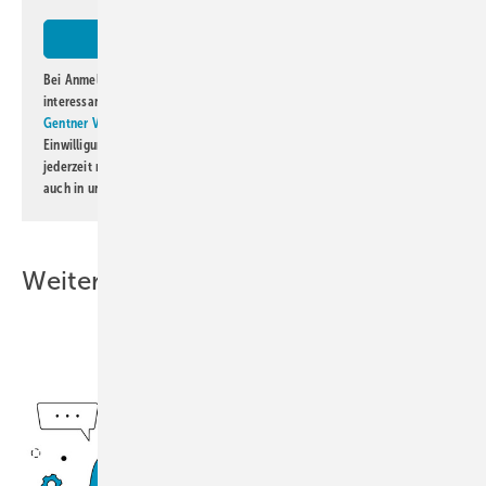
Bei Anmeldung zu diesem Newsletter bin ich damit einverstanden, über
interessante Verlags- und Online-Angebote
der Marken der Alfons W.
Gentner Verlag GmbH & Co. KG
informiert zu werden. Diese
Einwilligung kann ich jederzeit widerrufen und eine Abmeldung ist
jederzeit möglich. Informationen zum Umgang mit Daten finden Sie
auch in unserer
Datenschutzerklärung
.
Weitere Inhalte