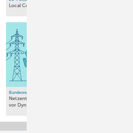
Local Content, aber kein
Leitmarkt
Bundesnetzagentur
Netzentgelte für Elektrolyseure: Vertrauensschutz
vor
Dynamik