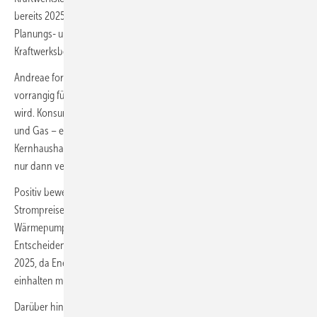
bereits 2025 Ausschreibungen durchzuführen. Dies gefährde die
Planungs- und Investitionssicherheit für potenzielle
Kraftwerksbetreiber.
Andreae fordert, dass der Klima- und Transformationsfonds (KTF)
vorrangig für Investitionen in Klimaschutz und Transformation genutzt
wird. Konsumtive Ausgaben wie Verbraucherentlastungen bei Strom
und Gas – etwa durch die Gasspeicherumlage – sollten aus dem
Kernhaushalt finanziert werden. Eine Mittelverlagerung in den KTF sei
nur dann vertretbar, wenn sie solide gegenfinanziert sei.
Positiv bewertet der BDEW die ab 2026 geplanten
Strompreisentlastungen. Diese könnten den Betrieb von
Wärmepumpen und Elektrofahrzeugen attraktiver machen.
Entscheidend sei jedoch die rechtssichere Ausgestaltung bis Herbst
2025, da Energieversorger feste Fristen für die Preiskommunikation
einhalten müssten.
Darüber hinaus fordert der Verband, Investitionen in den Schutz