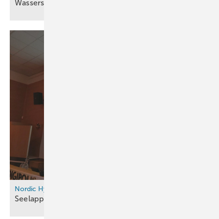
Wasserstoffprojekte
bereit
Nordic Hydrogen Week
Seelappland wirbt um
Wasserstoff-Investoren