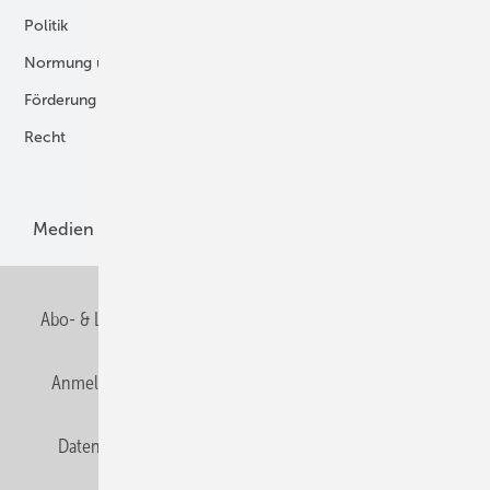
Politik
Digitalisierung
Normung und Zertifizierung
Fertigung und Komponenten
Förderung
Forschung und Entwicklung
Recht
H2-Erzeugung
Produkte
Medien
Menschen und Märkte
Meldungen
Abo- & Leserservice
AGB
Alle Inhalte chronologisch
Anmelden
Anmeldung und Registrierung
E-Paper
Datenschutz
Gentner Verlag
HZwei abonnieren