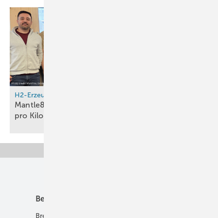
H2-Erzeugung
Mantle8 will natürlichen Wasserstoff für 0,80 Euro
pro Kilogramm
fördern
Unsere Themen
Best Practice
Infrastruktur
Brennstoffzelle
H2-Transport