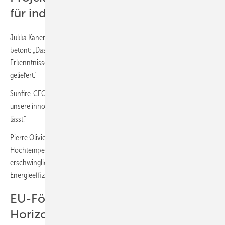
für industrielle Dekarbonisierung
Jukka Kanerva, Senior Vice President Renewable Refining bei Neste,
betont: „Das MultiPLHY-Projekt hat Neste wertvolle Erfahrungen und
Erkenntnisse in der industriellen Produktion von grünem Wasserstoff
geliefert.“
Sunfire-CEO Nils Aldag erklärt: „Das MultiPLHY-Projekt zeigt, dass sich
unsere innovative Technologie im industriellen Maßstab integrieren
lässt.“
Pierre Olivier, Leiter des Hydrogen Lab bei Engie, sieht in der
Hochtemperatur-Elektrolyse ein Mittel, um „grünen Wasserstoff
erschwinglicher zu machen – und gleichzeitig die globale
Energieeffizienz verschiedener industrieller Prozesse zu steigern.“
EU-Förderung im Rahmen von
Horizon 2020