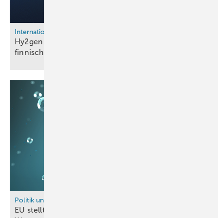
International
Hy2gen plant 200-MW-E-Fuels-Anlage im
finnischen
Oulu
Politik und Recht
EU stellt fast sechs Milliarden Euro für