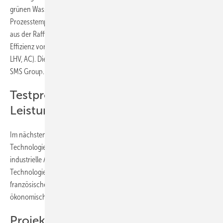
grünen Wasserstoff pro Stunde. Die Anlage arbeitet bei einer
Prozesstemperatur von 850 °C. Durch die Nutzung von Prozesswärme
aus der Raffinerie erreicht das System laut Sunfire eine elektrische
Effizienz von bis zu 84 Prozent (bezogen auf den unteren Heizwert,
LHV, AC). Die Wasserstoffaufbereitungseinheit (HPU) stammt von der
SMS Group.
Testprogramm zur Validierung der
Leistungsdaten geplant
Im nächsten Schritt soll ein Testprogramm die Leistungsmerkmale der
Technologie unter realen Bedingungen validieren. Ziel ist es, die
industrielle Anwendbarkeit und Wirtschaftlichkeit der SOEC-
Technologie zu belegen. Die Projektkoordination liegt beim
französischen Forschungsinstitut CEA. Engie ist für die techno-
ökonomische Bewertung zuständig.
Projektpartner betonen Bedeutung