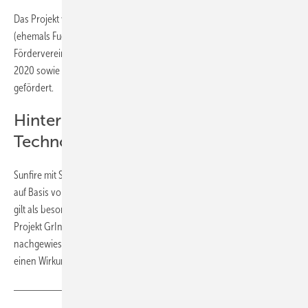
Das Projekt wird im Rahmen der Clean Hydrogen Partnership
(ehemals Fuel Cells and Hydrogen 2 Joint Undertaking) unter der
Fördervereinbarung Nr. 875123 durch das EU-Programm Horizon
2020 sowie durch Hydrogen Europe und Hydrogen Europe Research
gefördert.
Hintergrund: Sunfire und SOEC-
Technologie
Sunfire mit Sitz in Dresden entwickelt und produziert Elektrolyseure
auf Basis von Alkali- und Festoxidtechnologien. Die SOEC-Technologie
gilt als besonders effizient, wenn Abwärme verfügbar ist. Im EU-
Projekt GrInHy2.0 wurde 2022 ein Wirkungsgrad von 84 Prozent
nachgewiesen. Für die nächste Generation (GEN 3) erwartet Sunfire
einen Wirkungsgrad von bis zu 89 Prozent.