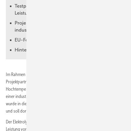
Testprogramm zur Validierung der
Leistungsdaten geplant
Projektpartner betonen Bedeutung für
industrielle Dekarbonisierung
EU-Förderung im Rahmen von Horizon 2020
Hintergrund: Sunfire und SOEC-Technologie
Im Rahmen des EU-Demonstrationsprojekts MultiPLHY haben die
Projektpartner Neste, Sunfire, CEA und Engie den weltweit größten
Hochtemperatur-Elektrolyseur (SOEC – Solid Oxide Electrolysis Cell) in
einer industriellen Umgebung in Betrieb genommen. Die Anlage
wurde in die Prozesse der Neste-Raffinerie in Rotterdam integriert
und soll dort fossilen Wasserstoff durch grünen Wasserstoff ersetzen.
Der Elektrolyseur besteht aus zwölf Modulen, erreicht eine elektrische
Leistung von 2,6 Megawatt und produziert mehr als 60 Kilogramm