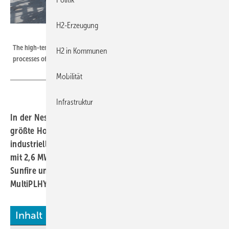
H2-Erzeugung
Sunfire
The high-temperature electrolysis system has been integrated into the
H2 in Kommunen
processes of the Neste refinery in Rotterdam.
Mobilität
Infrastruktur
In der Neste-Raffinerie in Rotterdam ist der weltweit
größte Hochtemperatur-Elektrolyseur (SOEC) in
industrieller Umgebung in Betrieb gegangen. Die Anlage
mit 2,6 MW Leistung stammt vom Dresdner Hersteller
Sunfire und ist Teil des EU-geförderten Projekts
MultiPLHY.
Inhalt