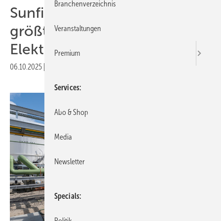
Branchenverzeichnis
Sunfire nimmt weltweit
größten Hochtemperatur-
Veranstaltungen
Elektrolyseur in Betrieb
Premium
06.10.2025
|
Druckvorschau
Services
Abo & Shop
Media
Newsletter
Specials
Politik