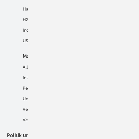
Hausenergie
Netze
H2 in Kommunen
Speicher
Industrie
USV und Autarke Systeme
Markt
Mobilität
Allgemein
E-Fuels und H2-Derivate
International
Fahrzeuge
Personalien
H2 in der Logistik
Unternehmen
H2-Motor
Veranstaltungen
Tankstellen
Verbände
Politik und Recht
Technologie