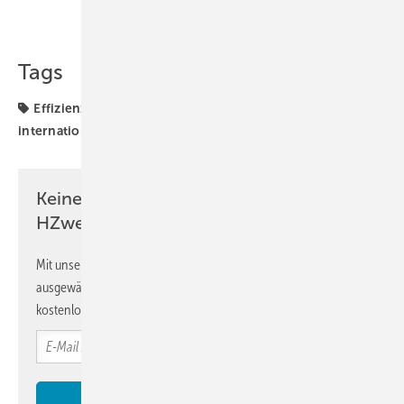
Teilen
Link kopieren
Tags
Effizienz
Grüner Wasserstoff
H2-Erzeugung
international
Keine Zeit? Kein Problem mit dem
HZwei-Newsletter!
Mit unserem Newsletter erhalten Sie regelmäßig von uns
ausgewählte Informationen und Neuigkeiten, gebündelt und
kostenlos direkt ins Postfach.