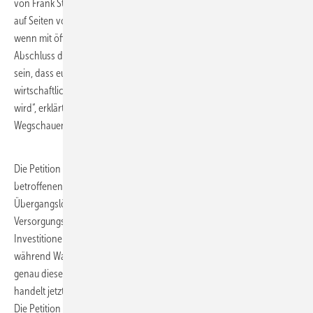
von Frank Stuckstedte aus Rheda-Wiedenbrück. Er kritisiert, dass sich
auf Seiten von EU-Förderung und Bund niemand verantwortlich fühlt,
wenn mit öffentlichen Geldern errichtete H2-Tankstellen nach
Abschluss der Förderperiode geschlossen werden. „Es kann nicht
sein, dass europäisch geförderte Infrastruktur am Ende allein der
wirtschaftlichen Entscheidung eines einzelnen Betreibers überlassen
wird“, erklärt Stuckstedte. „Hier braucht es politische Steuerung – nicht
Wegschauen.“
Die Petition fordert ein sofortiges Moratorium für die Stilllegung der
betroffenen Tankstellen, Transparenz über Förderbedingungen sowie
Übergangslösungen wie Betreiberwechsel. Ziel sei es,
Versorgungslücken zu vermeiden und irreversible Verluste öffentlicher
Investitionen zu verhindern. „Die Infrastruktur wird abgebaut,
während Wasserstofffahrzeuge weiterentwickelt werden und auf
genau diese Versorgung angewiesen sind“, so Stuckstedte. „Wer
handelt jetzt – und wer übernimmt Verantwortung?“
Die Petition kann online unter openpetition.de unterstützt werden.