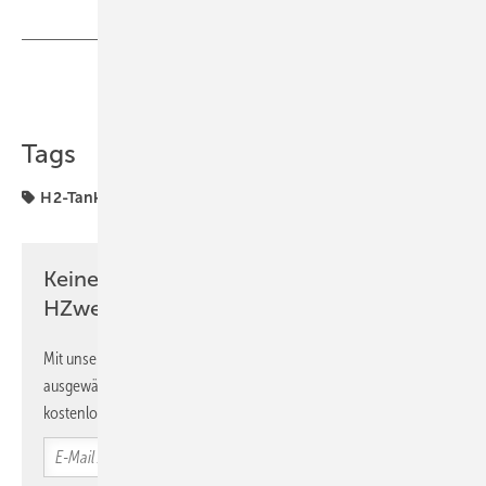
Teilen
Link kopieren
Tags
H2-Tankstellen
Infrastruktur
Keine Zeit? Kein Problem mit dem
HZwei-Newsletter!
Mit unserem Newsletter erhalten Sie regelmäßig von uns
ausgewählte Informationen und Neuigkeiten, gebündelt und
kostenlos direkt ins Postfach.