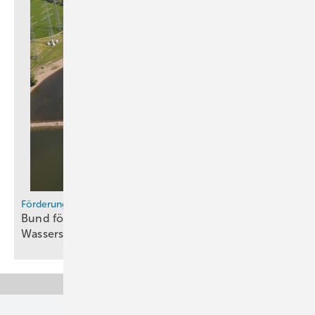
Förderung
Bund fördert grüne Schifffahrtskorridore –
Wasserstoff-Infrastruktur im
Fokus