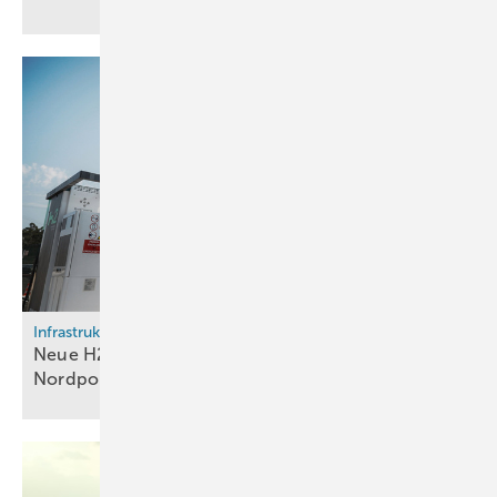
Infrastruktur
Neue H2-Tankstelle versorgt CaetanoBus-Werk in
Nordportugal