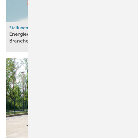
Stellungnahmen
Energiewende-Monitoring: Das sagen die
Branchenverbände