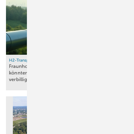
H2-Transport
Fraunhofer IEG und ISI: Methanol-Pipelines
könnten Wasserstoffimporte um Faktor 10
verbilligen