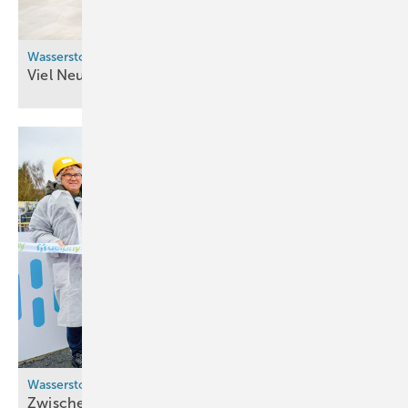
Wasserstofftankstellen für Nutzfahrzeuge
Viel Neues im
Westen
Wasserstoffspeicher
Zwischen Drucktank und
Kaverne