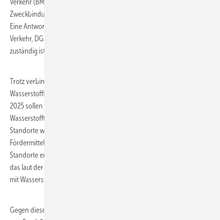
Verkehr (BMV) teilt mit, keine Informationen zu Förderunterlagen oder
Zweckbindungsfristen zu haben und sich nicht als zuständig zu sehen.
Eine Antwort der EU-Kommission (Generaldirektion Mobilität und
Verkehr, DG MOVE), die für die Überwachung der AFIR-Vorgaben
zuständig ist, steht noch aus.
Trotz verbindlicher EU-Vorgaben zum Ausbau der
Wasserstoffinfrastruktur droht in Deutschland ein Rückbau: Bis Ende
2025 sollen bundesweit 36 öffentlich zugängliche
Wasserstofftankstellen außer Betrieb genommen werden. Viele dieser
Standorte wurden erst vor wenigen Jahren mit europäischen
Fördermitteln errichtet. Die geplanten Schließungen betreffen auch
Standorte entlang des transeuropäischen Verkehrsnetzes (TEN-V),
das laut der europäischen AFIR-Verordnung bis 2030 flächendeckend
mit Wasserstofftankstellen ausgestattet sein muss.
Gegen diesen Rückbau richtet sich eine bundesweite Petition, initiiert