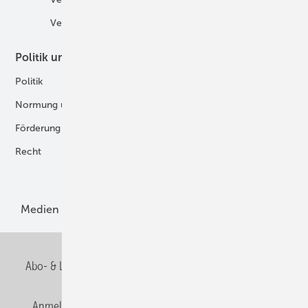
Verbände
Politik und Recht
Technologie
Politik
Digitalisierung
Normung und Zertifizierung
Fertigung und Komponenten
Förderung
Forschung und Entwicklung
Recht
H2-Erzeugung
Produkte
Medien
Menschen und Märkte
Meldungen
Abo- & Leserservice
AGB
Alle Inhalte chronologisch
Anmelden
Anmeldung und Registrierung
E-Paper