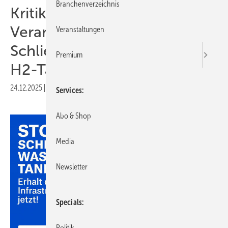
Branchenverzeichnis
Kritik an mangelnder
Verantwortlichkeit bei
Veranstaltungen
Schließung von geförderten
Premium
H2-Tankstellen
24.12.2025
|
Druckvorschau
Services
Abo & Shop
Media
Newsletter
Specials
Politik