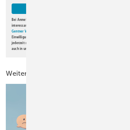
Bei Anmeldung zu diesem Newsletter bin ich damit einverstanden, über
interessante Verlags- und Online-Angebote
der Marken der Alfons W.
Gentner Verlag GmbH & Co. KG
informiert zu werden. Diese
Einwilligung kann ich jederzeit widerrufen und eine Abmeldung ist
jederzeit möglich. Informationen zum Umgang mit Daten finden Sie
auch in unserer
Datenschutzerklärung
.
Weitere Inhalte