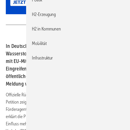
H2-Erzeugung
Frank Stuckstedte
H2 in Kommunen
Mobilität
In Deutschland sollen bis Ende 2025 insgesamt 36
Wasserstofftankstellen schließen – viele davon wurden
Infrastruktur
mit EU-Mitteln gefördert. Eine Petition fordert politisches
Eingreifen, um Versorgungslücken und den Verlust
öffentlicher Investitionen zu verhindern (Update zur
Meldung vom 10.12.2025).
Offizielle Rückmeldungen von Behörden und Institutionen auf die
Petition zeigen bislang keine klare Zuständigkeit: Die EU-
Förderagentur CINEA bestätigt zwar die Förderung der Tankstellen,
erklärt die Projekte jedoch für formal abgeschlossen und sieht keinen
Einfluss mehr auf den Weiterbetrieb. Das Bundesministerium für