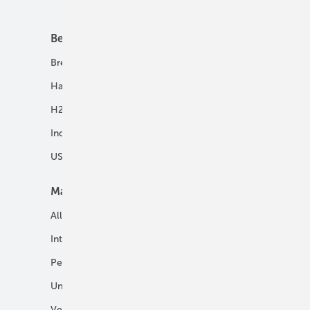
Unsere Themen
Best Practice
Infrastruktur
Brennstoffzelle
H2-Transport
Hausenergie
Netze
H2 in Kommunen
Speicher
Industrie
USV und Autarke Systeme
Markt
Mobilität
Allgemein
E-Fuels und H2-Derivate
International
Fahrzeuge
Personalien
H2 in der Logistik
Unternehmen
H2-Motor
Veranstaltungen
Tankstellen