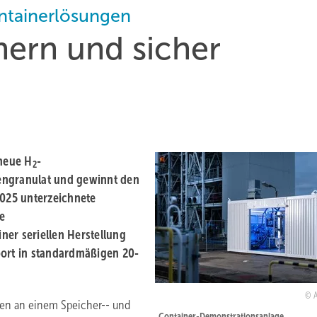
ontainerlösungen
hern und sicher
 neue H
-
2
engranulat und gewinnt den
2025 unterzeichnete
e
ner seriellen Herstellung
port in standardmäßigen 20-
en an einem Speicher-- und
Container-Demonstrationsanlage