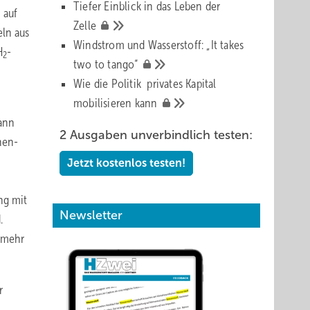
Tiefer Einblick in das Leben der
 auf
Zelle
eln aus
Windstrom und Wasserstoff: „It takes
H
-
2
two to
tango“
Wie die Politik privates Kapital
mobilisieren
kann
kann
2 Ausgaben unverbindlich testen:
nen-
Jetzt kostenlos testen!
ng mit
Newsletter
.
t mehr
r