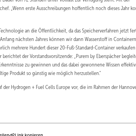
enchef. „Wenn erste Ausschreibungen hoffentlich noch dieses Jahr 
echnologie an die Öffentlichkeit, da das Speicherverfahren jetzt fert
b Anfang nächsten Jahres können wir dann Wasserstoff in Containern
ährlich mehrere Hundert dieser 20-Fuß-Standard-Container verkaufen
r berichtet der Vorstandsvorsitzende: „Purem by Eberspächer begleit
e Erkenntnisse zu gewinnen und das dabei gewonnene Wissen effektiv 
tige Produkt so günstig wie möglich herzustellen.“
uf der Hydrogen + Fuel Cells Europe vor, die im Rahmen der Hannov
eilen
Link kopieren