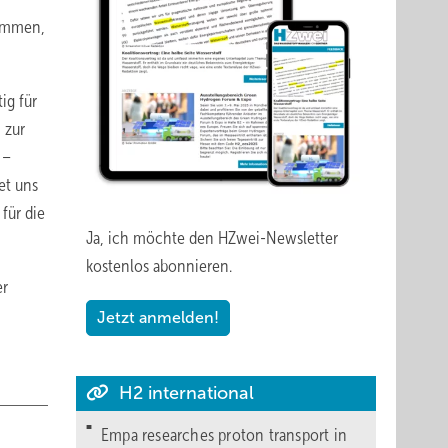
kommen,
ig für
 zur
 –
et uns
für die
Ja, ich möchte den HZwei-Newsletter
kostenlos abonnieren.
er
Jetzt anmelden!
H2 international
Empa researches proton transport in