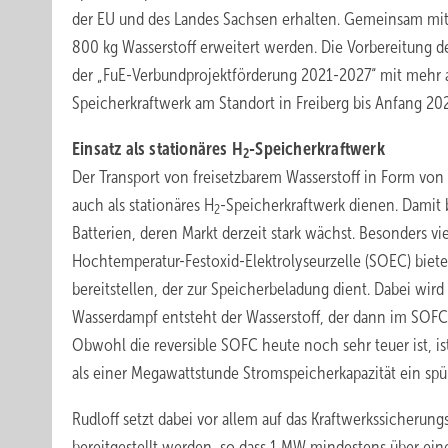
der EU und des Landes Sachsen erhalten. Gemeinsam mit 
800 kg Wasserstoff erweitert werden. Die Vorbereitung de
der „FuE-Verbundprojektförderung 2021-2027“ mit mehr als
Speicherkraftwerk am Standort in Freiberg bis Anfang 20
Einsatz als stationäres H
-Speicherkraftwerk
2
Der Transport von freisetzbarem Wasserstoff in Form von
auch als stationäres H
-Speicherkraftwerk dienen. Damit 
2
Batterien, deren Markt derzeit stark wächst. Besonders vi
Hochtemperatur-Festoxid-Elektrolyseurzelle (SOEC) biet
bereitstellen, der zur Speicherbeladung dient. Dabei wi
Wasserdampf entsteht der Wasserstoff, der dann im SOFC-
Obwohl die reversible SOFC heute noch sehr teuer ist, i
als einer Megawattstunde Stromspeicherkapazität ein spü
Rudloff setzt dabei vor allem auf das Kraftwerkssicherung
bereitgestellt werden, so dass 1 MW mindestens über eine