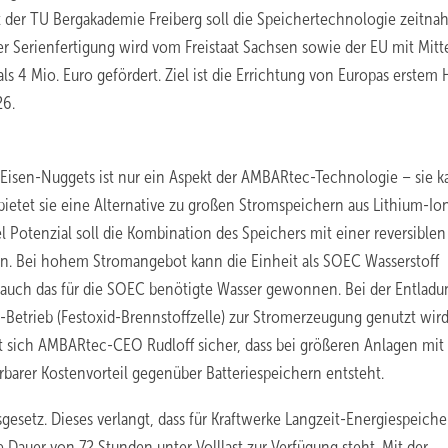
der TU Bergakademie Freiberg soll die Speichertechnologie zeitnah
r Serienfertigung wird vom Freistaat Sachsen sowie der EU mit Mitt
 4 Mio. Euro gefördert. Ziel ist die Errichtung von Europas erstem 
26.
 Eisen-Nuggets ist nur ein Aspekt der AMBARtec-Technologie – sie 
bietet sie eine Alternative zu großen Stromspeichern aus Lithium-Io
el Potenzial soll die Kombination des Speichers mit einer reversiblen
en. Bei hohem Stromangebot kann die Einheit als SOEC Wasserstoff
rd auch das für die SOEC benötigte Wasser gewonnen. Bei der Entladu
Betrieb (Festoxid-Brennstoffzelle) zur Stromerzeugung genutzt wird
st sich AMBARtec-CEO Rudloff sicher, dass bei größeren Anlagen mi
rbarer Kostenvorteil gegenüber Batteriespeichern entsteht.
sgesetz. Dieses verlangt, dass für Kraftwerke Langzeit-Energiespeiche
 Dauer von 72 Stunden unter Volllast zur Verfügung steht. Mit der