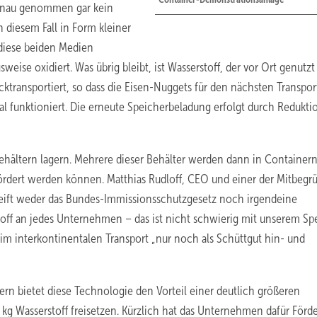
 genau genommen gar kein
in diesem Fall in Form kleiner
 diese beiden Medien
ise oxidiert. Was übrig bleibt, ist Wasserstoff, der vor Ort genutzt
ktransportiert, so dass die Eisen-Nuggets für den nächsten Transpor
funktioniert. Die erneute Speicherbeladung erfolgt durch Redukti
Behältern lagern. Mehrere dieser Behälter werden dann in Container
efördert werden können. Matthias Rudloff, CEO und einer der Mitbegr
reift weder das Bundes-Immissionsschutzgesetz noch irgendeine
toff an jedes Unternehmen – das ist nicht schwierig mit unserem Spe
t im interkontinentalen Transport „nur noch als Schüttgut hin- und
n bietet diese Technologie den Vorteil einer deutlich größeren
kg Wasserstoff freisetzen. Kürzlich hat das Unternehmen dafür Förde