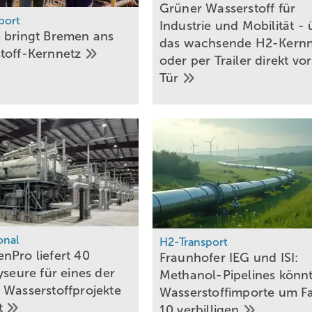
Grüner Wasserstoff für
port
Industrie und Mobilität -
 bringt Bremen ans
das wachsende H2-Kernn
toff-Kernnetz
oder per Trailer direkt vor
Tür
onal
H2-Transport
nPro liefert 40
Fraunhofer IEG und ISI:
yseure für eines der
Methanol-Pipelines könn
 Wasserstoffprojekte
Wasserstoffimporte um F
t
10
verbilligen