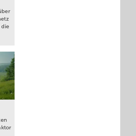
 über
etz
 die
ten
aktor