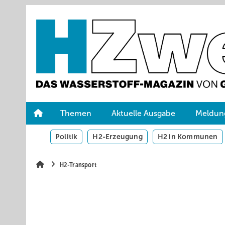
Springe
Skip
Skip
zum
to
to
Hauptinhalt
main
site
navigation
search
Themen
Aktuelle Ausgabe
Meldun
Politik
H2-Erzeugung
H2 in Kommunen
H2-Transport