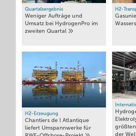
Quartalsergebnis
H2-Trans
Weniger Aufträge und
Gasunie
Umsatz bei HydrogenPro im
Wassers
zweiten
Quartal
Internati
Hydroge
H2-Erzeugung
Elektrol
Chantiers de l Atlantique
größten
liefert Umspannwerke für
der
Wel
RWE-Offshore-Projekt