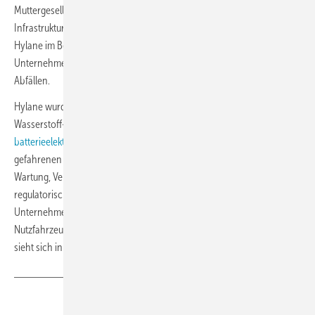
Muttergesellschaft von Hylane. Er verfügt über Erfahrung in
Infrastruktur-Investments und Private Equity. Seit 2024 vertritt er
Hylane im Beirat der Green Hydrogen Technology, einem
Unternehmen zur Wasserstoffgewinnung aus nicht-recyclebaren
Abfällen.
Hylane wurde 2021 gegründet mit dem Ziel, ein Mietmodell für
Wasserstoff-Lkw zu etablieren,
mittlerweile gehören auch
batterieelektrische Fahrzeuge zum Angebot.
Kunden zahlen für die
gefahrenen Kilometer. Hylane übernimmt Fahrzeugbeschaffung,
Wartung, Versicherung, Zugang zur Energieversorgung sowie
regulatorisches Management inklusive CO2-Nachweis. Nach
Unternehmensangaben wächst die Nachfrage nach emissionsfreien
Nutzfahrzeugen in Deutschland und Europa kontinuierlich. Hylane
sieht sich in diesem Markt als etablierter Anbieter.
Teilen
Link kopieren