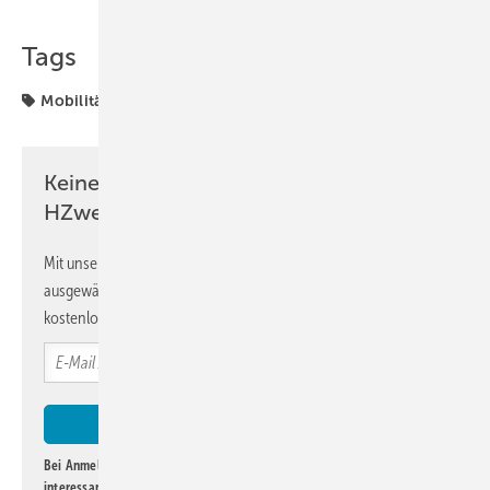
Tags
Mobilität
Keine Zeit? Kein Problem mit dem
HZwei-Newsletter!
Mit unserem Newsletter erhalten Sie regelmäßig von uns
ausgewählte Informationen und Neuigkeiten, gebündelt und
kostenlos direkt ins Postfach.
Bei Anmeldung zu diesem Newsletter bin ich damit einverstanden, über
interessante Verlags- und Online-Angebote
der Marken der Alfons W.