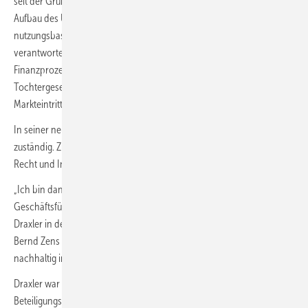
seit der Gründung 2021 bei Hylane tätig und war maßgeblich am
Aufbau des Unternehmens beteiligt. Er entwickelte unter anderem das
nutzungsbasierte Mietmodell für „emissionsfreie“ Nutzfahrzeuge und
verantwortete den Einkauf der Fahrzeuge sowie den Aufbau der
Finanzprozesse. Seit 2024 leitet er zudem die niederländische
Tochtergesellschaft Hylane Netherlands B.V. und trieb dort den
Markteintritt voran.
In seiner neuen Funktion bleibt Draxler für den Finanzbereich
zuständig. Zusätzlich übernimmt er die Verantwortung für die Bereiche
Recht und Internationalisierung.
„Ich bin dankbar für die Möglichkeit, nun auch in der
Geschäftsführung Verantwortung für Hylane zu übernehmen“, wird
Draxler in der Mitteilung zitiert. „Gemeinsam mit Sara Schiffer und
Bernd Zens möchte ich dazu beitragen, dass wir das Unternehmen
nachhaltig im Sinne unserer Kunden und Partner weiterentwickeln.“
Draxler war vor seinem Einstieg bei Hylane im
Beteiligungsmanagement der DEVK Versicherungen tätig, der