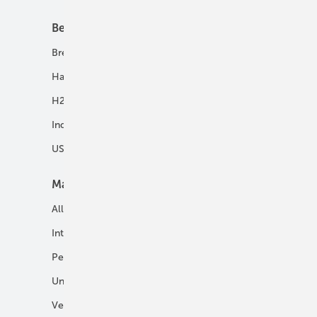
Best Practice
Infrastruktur
Brennstoffzelle
H2-Transport
Hausenergie
Netze
H2 in Kommunen
Speicher
Industrie
USV und Autarke Systeme
Markt
Mobilität
Allgemein
E-Fuels und H2-Derivate
International
Fahrzeuge
Personalien
H2 in der Logistik
Unternehmen
H2-Motor
Veranstaltungen
Tankstellen