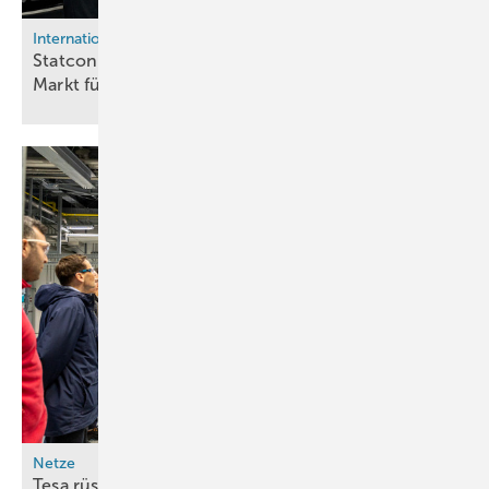
International
Statcon Energiaa will mit neuem Mehrheitseigner
Markt für H2-Gleichrichter in Indien
ausbauen
Netze
Tesa rüstet Hamburger Werk auf Wasserstoff um –