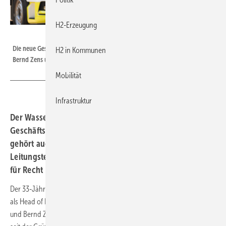
H2-Erzeugung
Hylane
Die neue Geschäftsführung von Hylane (von links): Maximilian Draxler,
H2 in Kommunen
Bernd Zens und Dr. Sara Schiffer
Mobilität
Infrastruktur
Der Wasserstoff-Lkw-Anbieter Hylane hat seine
Geschäftsführung erweitert. Ab dem 1. September 2025
gehört auch Finanzchef Maximilian Draxler zum
Leitungsteam. Er übernimmt zusätzlich Verantwortung
für Recht und Internationalisierung.
Der 33-Jährige Maximilian Draxler war bei der Kölner Hylane bislang
als Head of Finance tätig und wird künftig gemeinsam mit Sara Schiffer
und Bernd Zens die Geschicke des Unternehmens leiten. Draxler ist