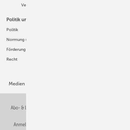
Verbände
Politik und Recht
Technologie
Politik
Digitalisierung
Normung und Zertifizierung
Fertigung und Komponenten
Förderung
Forschung und Entwicklung
Recht
H2-Erzeugung
Produkte
Medien
Menschen und Märkte
Meldungen
Abo- & Leserservice
AGB
Alle Inhalte chronologisch
Anmelden
Anmeldung und Registrierung
E-Paper