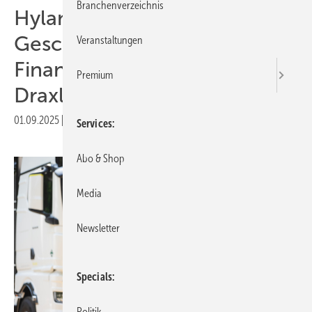
Branchenverzeichnis
Hylane erweitert
Geschäftsführung um
Veranstaltungen
Finanzchef Maximilian
Premium
Draxler
01.09.2025
|
Druckvorschau
Services
Abo & Shop
Media
Newsletter
Specials
Politik