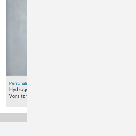
Personalien
Hydrogen Europe: Miguel López übernimmt
Vorsitz von Sebastian
Boden
Unsere Themen