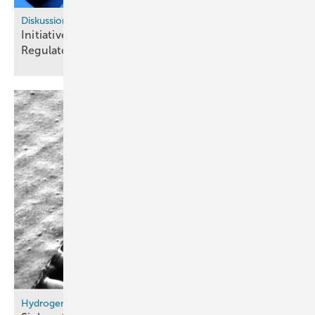
Diskussionspapier
Initiative aus Nordrhein-Westfalen kritisiert EU-
Regulatorik für grünen
Wasserstoff
Hydrogen Technology Expo