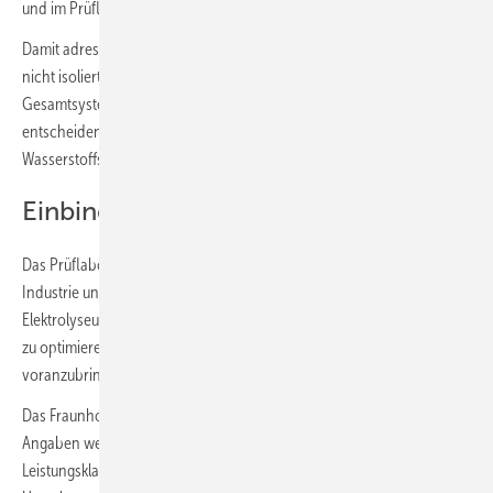
und im Prüflabor testen lassen.
Damit adressiere das IWU den Bedarf der Branche, Komponenten
nicht isoliert, sondern unter realen Betriebsbedingungen im
Gesamtsystem zu validieren, heißt es vom Institut. Das sei ein
entscheidender Faktor für Qualität, Lebensdauer und Serienreife von
Wasserstoffsystemen.
Einbindung in die Referenzfabrik.H2
Das Prüflabor ist Teil der Referenzfabrik.H2, eines Netzwerks aus
Industrie und Forschung zur industriellen Skalierung von
Elektrolyseuren und Brennstoffzellen. Ziel sei es, Fertigungsprozesse
zu optimieren, Kosten zu senken und die Serienproduktion
voranzubringen.
Das Fraunhofer IWU will seine Testinfrastruktur nach eigenen
Angaben weiter ausbauen. Künftig sollen eine größere Bandbreite von
Leistungsklassen sowie komplexere Betriebs- und