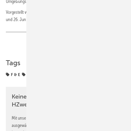
Umgebungsbedingungen abgebildet werden.
Vorgestellt wird die Plattform auf der Messe „hy.tec mittendrin“ am 25.
und 26. Juni, die erstmals am Fraunhofer IWU stattfindet.
Teilen
Link kopieren
Tags
F & E
Fertigung & Komponenten
Zertifizierung
Keine Zeit? Kein Problem mit dem
HZwei-Newsletter!
Mit unserem Newsletter erhalten Sie regelmäßig von uns
ausgewählte Informationen und Neuigkeiten, gebündelt und