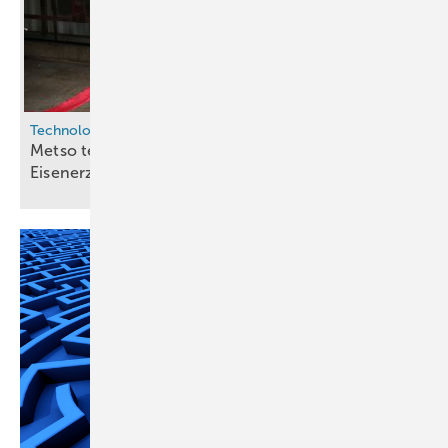
Technologie
Metso testet wasserstoffbasierte Vorreduktion von
Eisenerz in neuer
Pilotanlage