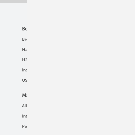
Unsere Themen
Best Practice
Infrastruktur
Brennstoffzelle
H2-Transport
Hausenergie
Netze
H2 in Kommunen
Speicher
Industrie
USV und Autarke Systeme
Markt
Mobilität
Allgemein
E-Fuels und H2-Derivate
International
Fahrzeuge
Personalien
H2 in der Logistik