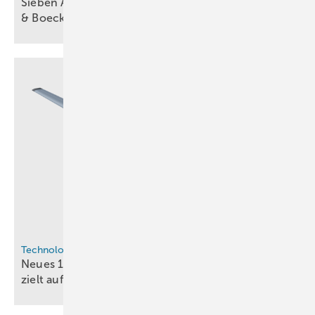
Sieben Anwendungen für Drahtgewebe von Haver
& Boecker in der
Wasserstofftechnik
Technologie
Neues 120-kW-BZ-System von Intelligent Energy
zielt auf schwere
Langstrecken-Drohnen