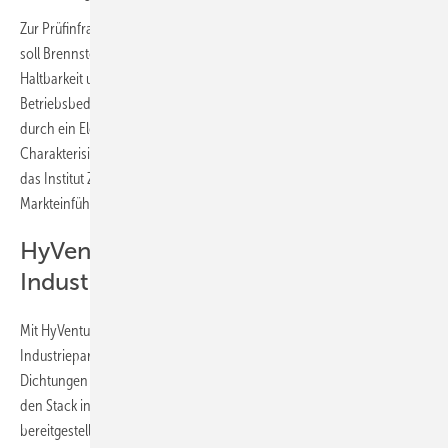
Zur Prüfinfrastruktur zählt ein 80-kW-Brennstoffzellen-Prüfstand. Er
soll Brennstoffzellensysteme und Komponenten hinsichtlich Leistung,
Haltbarkeit und Zuverlässigkeit unter realistischen
Betriebsbedingungen charakterisieren. Ergänzt wird das Angebot
durch ein Elektrolyseur-Testsystem, darunter ein 1-kW-Prüfstand zur
Charakterisierung von Einzelkomponenten. Mit diesem System hat
das Institut Zellen des neuen HyVentus-Stacks geprüft und für die
Markteinführung erster Exemplare abgesichert.
HyVentus als offene Plattform für
Industriepartner
Mit HyVentus verfolgt das Fraunhofer IWU einen kooperativen Ansatz.
Industriepartner können eigene Komponenten wie Membranen oder
Dichtungen einbringen. Diese werden entweder durch das IWU in
den Stack integriert oder der Stack wird als offene Plattform
bereitgestellt. Partner können dann selbst Komponenten verbauen