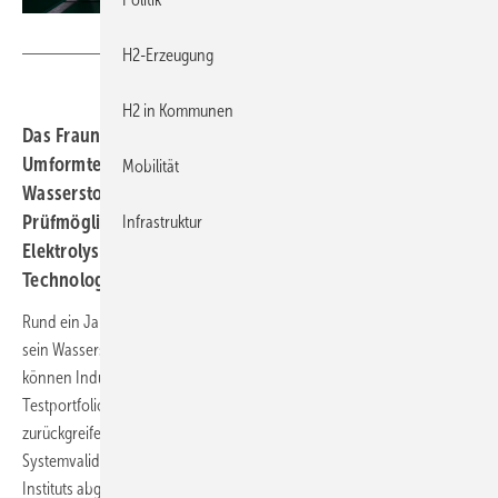
Fraunhofer IWU
H2-Erzeugung
H2 in Kommunen
Das Fraunhofer-Institut für Werkzeugmaschinen und
Umformtechnik (IWU) zieht eine Bilanz nach einem Jahr
Mobilität
Wasserstoff-Prüflabor. Das Institut hat die
Prüfmöglichkeiten erweitert und den modularen
Infrastruktur
Elektrolyseur-Stack HyVentus als offene
Technologieplattform eingeführt.
Rund ein Jahr nach Inbetriebnahme erweitert das Fraunhofer IWU
sein Wasserstoff-Prüflabor in Chemnitz. Nach Angaben des Instituts
können Industriepartner dort inzwischen auf ein ausgebautes
Testportfolio entlang der Wasserstoff-Wertschöpfungskette
zurückgreifen – von der Komponentenentwicklung bis zur
Systemvalidierung. Erste Kundenprojekte sind nach Angaben des
Instituts abgeschlossen.