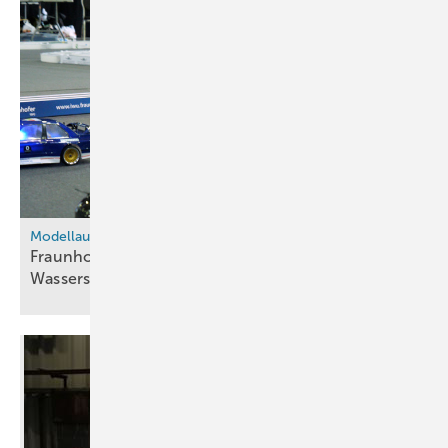
Modellauto-Rennen
Fraunhofer IWU und Horizon Educational richten
Wasserstoff-Rennen
aus