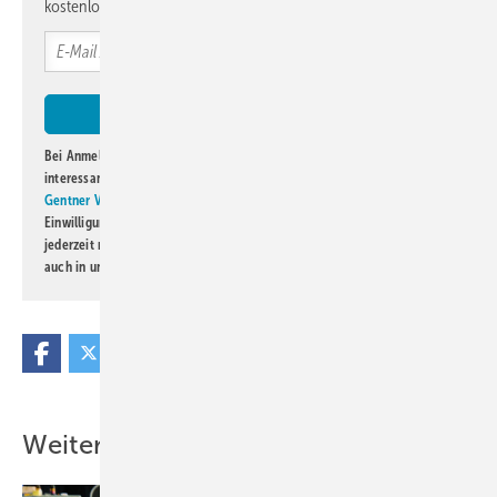
kostenlos direkt ins Postfach.
Bei Anmeldung zu diesem Newsletter bin ich damit einverstanden, über
interessante Verlags- und Online-Angebote
der Marken der Alfons W.
Gentner Verlag GmbH & Co. KG
informiert zu werden. Diese
Einwilligung kann ich jederzeit widerrufen und eine Abmeldung ist
jederzeit möglich. Informationen zum Umgang mit Daten finden Sie
auch in unserer
Datenschutzerklärung
.
Weitere Inhalte