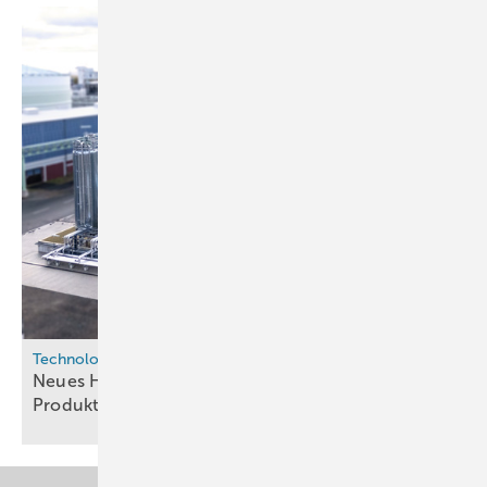
Technologie
Neues Hydrocracking-Verfahren soll E-SAF-
Produktion effizienter
machen