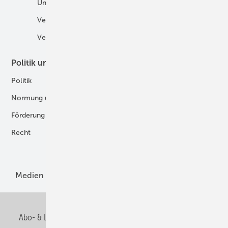
Unternehmen
H2-Motor
Veranstaltungen
Tankstellen
Verbände
Politik und Recht
Technologie
Politik
Digitalisierung
Normung und Zertifizierung
Fertigung und Komponenten
Förderung
Forschung und Entwicklung
Recht
H2-Erzeugung
Produkte
Medien
Menschen und Märkte
Meldungen
Abo- & Leserservice
AGB
Alle Inhalte chronologisch