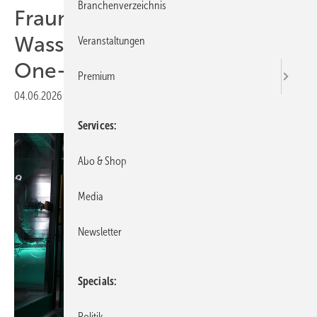
Branchenverzeichnis
Fraunhofer IWU baut
Wasserstoff-Prüflabor zum
Veranstaltungen
One-Stop-Shop aus
Premium
04.06.2026
|
Druckvorschau
Services
Abo & Shop
Media
Newsletter
Specials
Politik