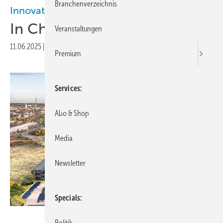
Branchenverzeichnis
Innovationszentrum
In Chemnitz geht es los
Veranstaltungen
11.06.2025
|
Veröffentlicht in
Ausgabe 03-2025
Premium
Services
Abo & Shop
Media
Newsletter
Specials
HIC
Politik