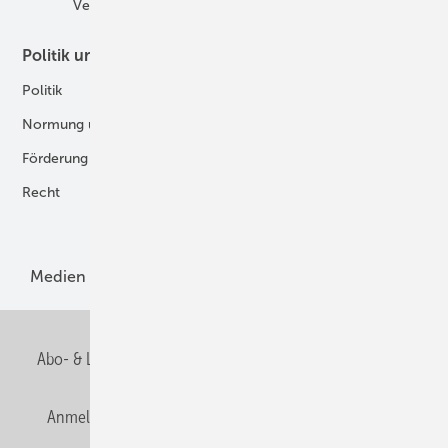
Verbände
Politik und Recht
Technologie
Politik
Digitalisierung
Normung und Zertifizierung
Fertigung und Komponenten
Förderung
Forschung und Entwicklung
Recht
H2-Erzeugung
Produkte
Medien
Menschen und Märkte
Meldungen
Abo- & Leserservice
AGB
Alle Inhalte chronologisch
Anmelden
Anmeldung und Registrierung
E-Paper