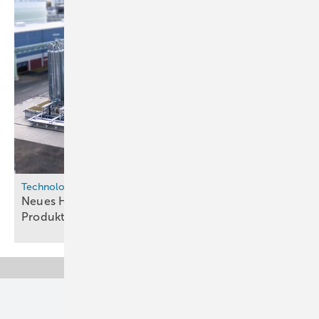
Technologie
Neues Hydrocracking-Verfahren soll E-SAF-
Produktion effizienter
machen
Unsere Themen