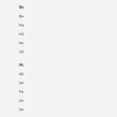
Best Practice
Infrastruktur
Brennstoffzelle
H2-Transport
Hausenergie
Netze
H2 in Kommunen
Speicher
Industrie
USV und Autarke Systeme
Markt
Mobilität
Allgemein
E-Fuels und H2-Derivate
International
Fahrzeuge
Personalien
H2 in der Logistik
Unternehmen
H2-Motor
Veranstaltungen
Tankstellen