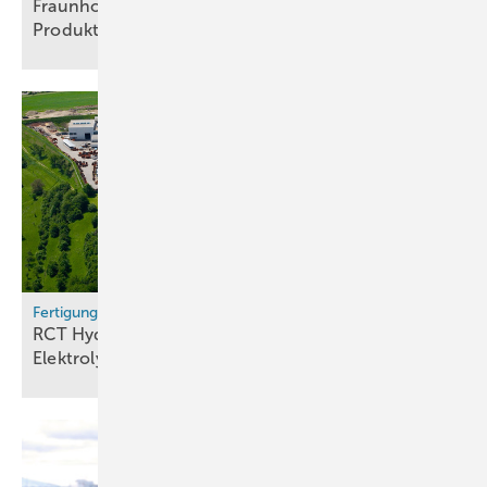
Fraunhofer ISE entwickelt skalierbare
Produktionsplattform für
MEAs
Karl Lötsch
Geschäftsführer HZwo e.V. / HIC gGmbH
hic@hzwo.eu
Fertigung
RCT Hydrogen startet Produktion von Alkali-
Elektrolyseuren in
Saarbrücken