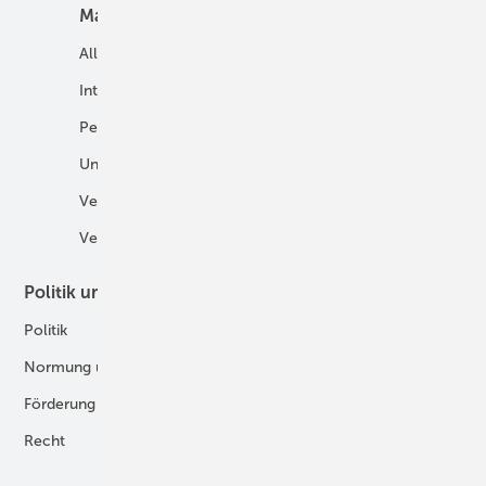
Markt
Mobilität
Allgemein
E-Fuels und H2-Derivate
International
Fahrzeuge
Personalien
H2 in der Logistik
Unternehmen
H2-Motor
Veranstaltungen
Tankstellen
Verbände
Politik und Recht
Technologie
Politik
Digitalisierung
Normung und Zertifizierung
Fertigung und Komponenten
Förderung
Forschung und Entwicklung
Recht
H2-Erzeugung
Produkte