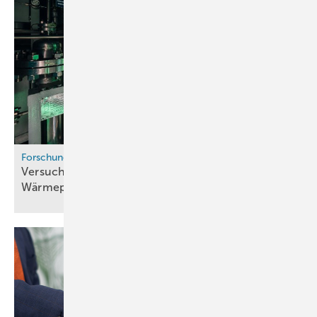
Forschung & Entwicklung
Versuchsanlage koppelt PEM-Elektrolyse mit
Wärmepumpe für
Fernwärme