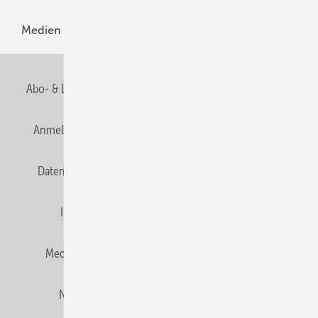
Medien
Menschen und Märkte
Meldungen
Abo- & Leserservice
AGB
Alle Inhalte chronologisch
Anmelden
Anmeldung und Registrierung
E-Paper
Datenschutz
Gentner Verlag
HZwei abonnieren
Impressum
Karriere bei Gentner
Team
Mediaservice
Mitgliedschaften und Engagement
Newsletter
Privacy Manager
RSS-Feed