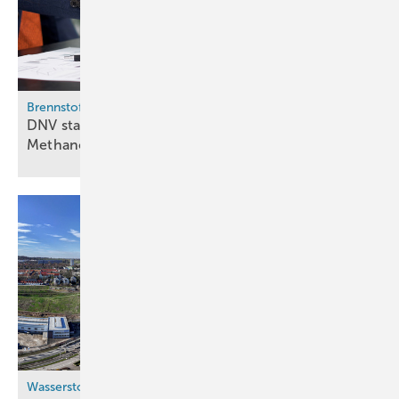
Brennstoffhandel
DNV startet Ausschreibungsplattform für E-
Methanol in EU und
UK
Wasserstoffkraftwerke