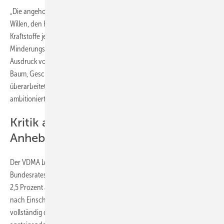
„Die angehobenen Quotenpfade unterstreichen den politischen
Willen, den Hochlauf von Wasserstoff und klimafreundlicher
Kraftstoffe jetzt konsequent voranzubringen. Die Erhöhung der THG-
Minderungsquote für 2040 von 59 auf 65 Prozent ist ein deutlicher
Ausdruck von mehr klimapolitischer Ambition“, sagt Peter Müller-
Baum, Geschäftsführer der VDMA Power-to-X for Applications. Der
überarbeitete RFNBO-Unterquotenpfad sei der bislang
ambitionierteste Ansatz aller Entwurfsfassungen.
Kritik am späten Einsetzen der
Anhebung
Der VDMA bemängelt, dass das Parlament der Empfehlung des
Bundesrates nicht gefolgt ist, die RFNBO-Unterquote bereits 2030 auf
2,5 Prozent anzuheben. Verfügbare Projektmengen würden dadurch
nach Einschätzung des Verbands voraussichtlich erst ab etwa 2032
vollständig durch die Quote abgebildet. Ein darüber hinaus