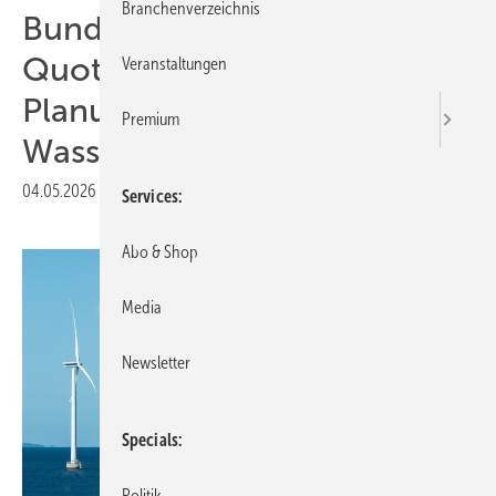
Branchenverzeichnis
Bundestag verschärft THG-
Quote – VDMA sieht
Veranstaltungen
Planungssicherheit für
Premium
Wasserstoffbranche
04.05.2026
|
Druckvorschau
Services
Abo & Shop
Media
Newsletter
Specials
Politik