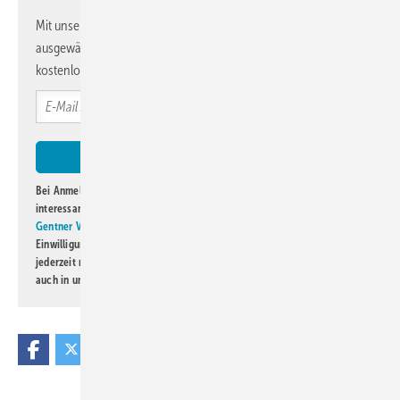
Mit unserem Newsletter erhalten Sie regelmäßig von uns
ausgewählte Informationen und Neuigkeiten, gebündelt und
kostenlos direkt ins Postfach.
Bei Anmeldung zu diesem Newsletter bin ich damit einverstanden, über
interessante Verlags- und Online-Angebote
der Marken der Alfons W.
Gentner Verlag GmbH & Co. KG
informiert zu werden. Diese
Einwilligung kann ich jederzeit widerrufen und eine Abmeldung ist
jederzeit möglich. Informationen zum Umgang mit Daten finden Sie
auch in unserer
Datenschutzerklärung
.