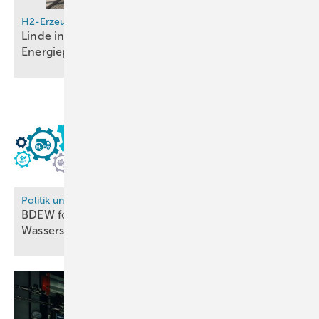
H2-Erzeugung
Linde investiert in PEM-Elektrolyseure für
Energiepark
Mainz
Politik und Recht
BDEW fordert praxistaugliche EU-Regeln für
Wasserstoffhochlauf