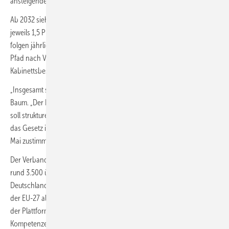
ansteigender Hochlauf beginne erst ab 2036.
Ab 2032 sieht das Gesetz Steigerungen der RFNBO-Unterquote um
jeweils 1,5 Prozentpunkte in den Jahren 2032 und 2034 vor. Ab 2036
folgen jährliche Zuwächse von zwei Prozentpunkten. Damit liegt der
Pfad nach VDMA-Einschätzung deutlich über dem
Kabinettsbeschluss.
„Insgesamt sendet die Politik damit ein positives Signal“, erklärt Müller-
Baum. „Der Hochlauf von Wasserstoff und strombasierten Kraftstoffe
soll strukturell abgesichert und langfristig ermöglicht werden.“ Damit
das Gesetz in Kraft treten kann, muss laut VDMA nun der Bundesrat im
Mai zustimmen.
Der Verband Deutscher Maschinen- und Anlagenbau (VDMA) vertritt
rund 3.500 überwiegend mittelständische Unternehmen in
Deutschland und Europa und gilt mit drei Millionen Beschäftigten in
der EU-27 als größter Arbeitgeber der Investitionsgüterindustrie. Mit
der Plattform „Power-to-X for Applications" bündelt der Verband die
Kompetenzen der Branche rund um Wasserstoff und seine