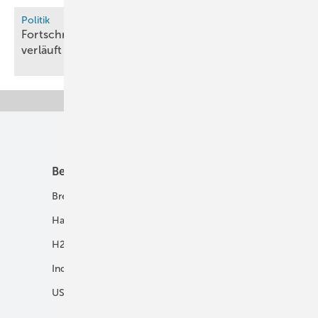
Politik
Fortschrittsbericht: Wasserstoffhochlauf in Bayern
verläuft langsamer als
geplant
Unsere Themen
Best Practice
Infrastruktur
Brennstoffzelle
H2-Transport
Hausenergie
Netze
H2 in Kommunen
Speicher
Industrie
USV und Autarke Systeme