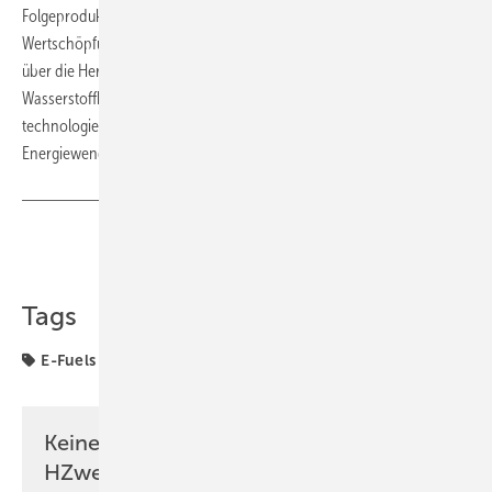
Folgeprodukte. Sie vernetzt alle Akteure entlang der
Wertschöpfungskette – von der Elektrolyse- und Fertigungstechnik
über die Herstellung synthetischer Kraft- und Rohstoffe auf
Wasserstoffbasis bis zum Endabnehmer – und fördert einen
technologieoffenen Ansatz für eine wasserstoffbasierte
Energiewende.
Teilen
Link kopieren
Tags
E-Fuels
Grüner Wasserstoff
Politik und Recht
Keine Zeit? Kein Problem mit dem
HZwei-Newsletter!