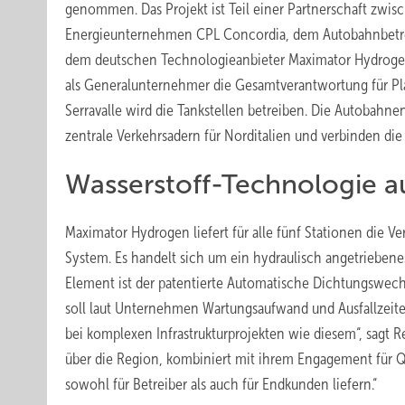
genommen. Das Projekt ist Teil einer Partnerschaft zwis
Energieunternehmen CPL Concordia, dem Autobahnbetrei
dem deutschen Technologieanbieter Maximator Hydrog
als Generalunternehmer die Gesamtverantwortung für P
Serravalle wird die Tankstellen betreiben. Die Autobahne
zentrale Verkehrsadern für Norditalien und verbinden di
Wasserstoff-Technologie a
Maximator Hydrogen liefert für alle fünf Stationen die 
System. Es handelt sich um ein hydraulisch angetriebenes
Element ist der patentierte Automatische Dichtungswechs
soll laut Unternehmen Wartungsaufwand und Ausfallzeiten
bei komplexen Infrastrukturprojekten wie diesem“, sagt 
über die Region, kombiniert mit ihrem Engagement für Qual
sowohl für Betreiber als auch für Endkunden liefern.“