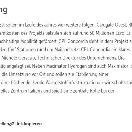
ng
st sollen im Laufe des Jahres vier weitere folgen: Carugate Ovest, 
amtkosten des Projekts belaufen sich auf rund 50 Millionen Euro. Es
nachhaltige Mobilität gefördert. CPL Concordia sieht in dem Projekt 
 den fünf Stationen rund um Mailand setzt CPL Concordia ein klares
gt Michele Gervasio, Technischer Direktor des Unternehmens. Die
stig angelegt sei. Neben Maximator Hydrogen sind auch Maximator It
n die Umsetzung vor Ort und sollen zur Etablierung einer
s, eine flächendeckende Wasserstoffinfrastruktur in der wirtschaftssta
lles Zentrum Italiens und spielt eine zentrale Rolle bei der
eilen
Link kopieren