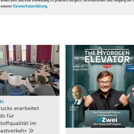
t widerrufen und eine Abmeldung ist jederzeit möglich. Informationen zum Umgang mit
n unserer
Datenschutzerklärung
.
kt
ucks erarbeitet
ds für
toffqualität im
astverkehr