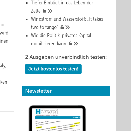
Tiefer Einblick in das Leben der
Zelle
Windstrom und Wasserstoff: „It takes
Rho
two to
tango“
 wird
Wie die Politik privates Kapital
einen
mobilisieren
kann
2 Ausgaben unverbindlich testen:
aly,
Jetzt kostenlos testen!
rken
Newsletter