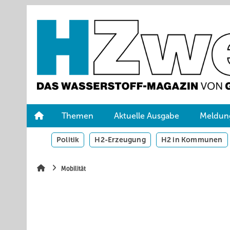
Springe
Skip
Skip
zum
to
to
Hauptinhalt
main
site
navigation
search
Themen
Aktuelle Ausgabe
Meldun
Politik
H2-Erzeugung
H2 in Kommunen
Mobilität