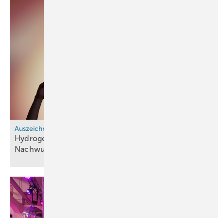
Auszeichnungen
Hydrogen Europe Research vergibt
Nachwuchspreis für
Wasserstoffforschung