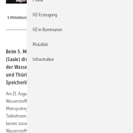
Tom Schulze
H2-Erzeugung
5 Mitteldeutscher Wasserstoffkongress am 21.08.2025 in Halle.
H2 in Kommunen
Mobilität
Beim 5. Mitteldeutschen Wasserstoffkongress in Halle
(Saale) diskutierten über 450 Fachleute über den Aufbau
Infrastruktur
der Wasserstoffwirtschaft in Sachsen, Sachsen-Anhalt
und Thüringen. Im Fokus standen Infrastrukturprojekte,
Speicherlösungen und industrielle Anwendungen.
Am 21. August 2025 fand in Halle (Saale) der 5. Mitteldeutsche
Wasserstoffkongress statt. Eingeladen hatten die Europäische
Metropolregion Mitteldeutschland und der Verein Hypos. Über 450
Teilnehmende aus Wirtschaft, Wissenschaft, Politik und Verwaltung
kamen zusammen, um über Fortschritte beim Aufbau der
Wasserstoffwirtschaft in Sachsen, Sachsen-Anhalt und Thüringen zu