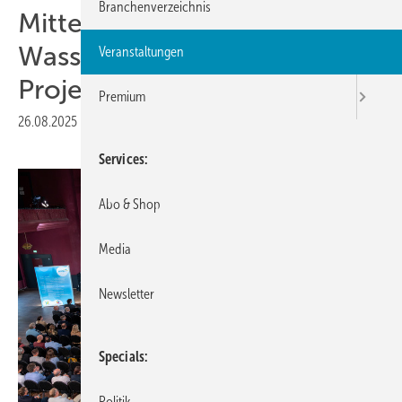
Branchenverzeichnis
Mitteldeutscher
Wasserstoffkongress zeigt
Veranstaltungen
Projektfortschritte
Premium
26.08.2025
|
Druckvorschau
Services
Abo & Shop
Media
Newsletter
Specials
Politik