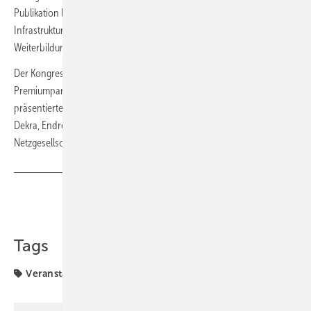
Publikation listet über 70 Projekte und Akteure aus den Bereichen
Infrastruktur, Wertschöpfung, Forschung, Netzwerke und
Weiterbildung auf.
Der Kongress wurde von zahlreichen Partnern unterstützt.
Premiumpartner war die Ontras Gastransport. Als Aussteller
präsentierten sich unter anderem Borsig, Brunel, die DBI-Gruppe,
Dekra, Endress+Hauser, Eurowind Energy, Exxeta, die Mitteldeutsche
Netzgesellschaft Gas, TEAG, TÜV Süd, Vionta und VNG.
Teilen
Link kopieren
Tags
Veranstaltungen