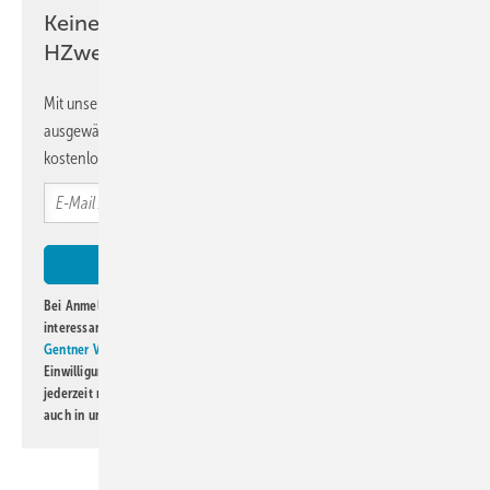
Keine Zeit? Kein Problem mit dem
HZwei-Newsletter!
Mit unserem Newsletter erhalten Sie regelmäßig von uns
ausgewählte Informationen und Neuigkeiten, gebündelt und
kostenlos direkt ins Postfach.
Bei Anmeldung zu diesem Newsletter bin ich damit einverstanden, über
interessante Verlags- und Online-Angebote
der Marken der Alfons W.
Gentner Verlag GmbH & Co. KG
informiert zu werden. Diese
Einwilligung kann ich jederzeit widerrufen und eine Abmeldung ist
jederzeit möglich. Informationen zum Umgang mit Daten finden Sie
auch in unserer
Datenschutzerklärung
.