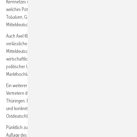
Kernnetzes und das große Engagement regionaler Akteure zeigen,
welches Potenzial in Mitteldeutschland steckt“, sagte Jörn-Heinrich
Tobaben, Geschäftsführer der Europäischen Metropolregion
Mitteldeutschland.
Auch Axel Klug, Geschäftsführer des Hypos.V., betonte die Bedeutung
verlässlicher Rahmenbedingungen: „Die Projektfortschritte in
Mitteldeutschland zeigen, dass das Zusammenspiel von
wirtschaftlichem Engagement, technologischer Innovation und
politischer Unterstützung essenziell für das Gelingen des Wasserstoff-
Markthochlaufs ist.“
Ein weiterer Programmpunkt war eine Podiumsdiskussion mit
Vertretern der Landesregierungen von Sachsen, Sachsen-Anhalt und
Thüringen. Dabei ging es um Förderprogramme, Landesstrategien
und konkrete Pläne zum Aufbau der Wasserstoffwirtschaft in
Ostdeutschland.
Pünktlich zum Kongress veröffentlichten die Veranstalter die fünfte
Auflage des Mitteldeutschen Wasserstoffatlas. Die rund 90-seitige