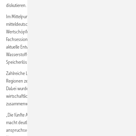
diskutieren.
Im Mittelpunkt der Veranstaltung standen der Aufbau eines
mitteldeutschen Wasserstoffnetzes sowie industrielle
Wertschöpfungsketten rund um grünen Wasserstoff. In drei
Fachsessions präsentierten mehr als 30 Expertinnen und Experten
aktuelle Entwicklungen – darunter Projekte zur Befüllung des
Wasserstoff-Kernnetzes, regionale Erzeugungsvorhaben,
Speicherlösungen und Anwendungen in Industrie und Mobilität.
Zahlreiche Leuchtturmprojekte aus Mitteldeutschland und anderen
Regionen zeigten, wie der Markthochlauf konkret umgesetzt wird.
Dabei wurde deutlich, dass technologische Innovation,
wirtschaftliches Engagement und politische Unterstützung eng
zusammenwirken müssen.
„Die fünfte Auflage des mitteldeutschen Wasserstoff-Leitkongresses
macht deutlich: Der Markthochlauf von grünem Wasserstoff bleibt
anspruchsvoll, doch die Fortschritte beim Aufbau des Wasserstoff-