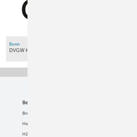
Bonn
DVGW Kongress
2026
Unsere Themen
Best Practice
Infrastruktur
Brennstoffzelle
H2-Transport
Hausenergie
Netze
H2 in Kommunen
Speicher