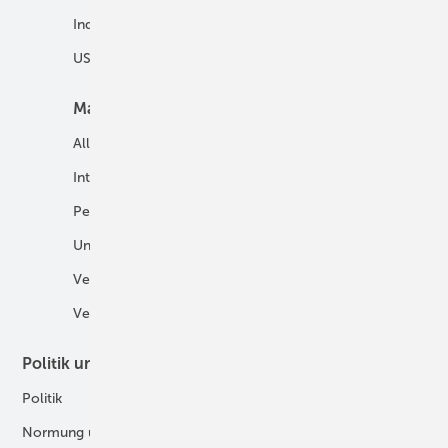
Industrie
USV und Autarke Systeme
Markt
Mobilität
Allgemein
E-Fuels und H2-Derivate
International
Fahrzeuge
Personalien
H2 in der Logistik
Unternehmen
H2-Motor
Veranstaltungen
Tankstellen
Verbände
Politik und Recht
Technologie
Politik
Digitalisierung
Normung und Zertifizierung
Fertigung und Komponenten