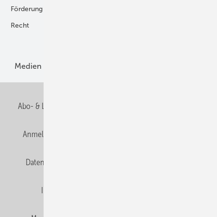
Förderung
Forschung und Entwicklung
Recht
H2-Erzeugung
Produkte
Medien
Menschen und Märkte
Meldungen
Abo- & Leserservice
AGB
Alle Inhalte chronologisch
Anmelden
Anmeldung und Registrierung
E-Paper
Datenschutz
Gentner Verlag
HZwei abonnieren
Impressum
Karriere bei Gentner
Team