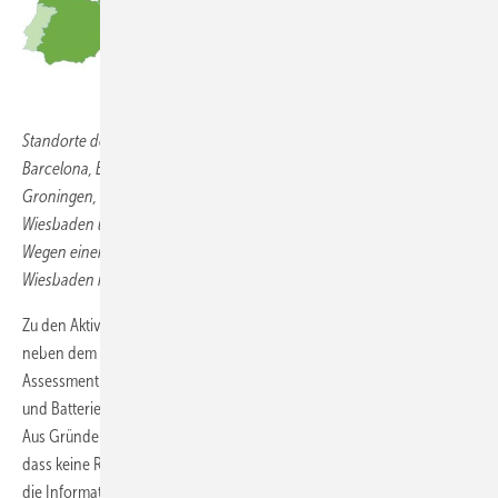
Standorte der Projekte JIVE, JIVE 2 und MEHRLIN (Aberdeen, Auxerre,
Barcelona, Birmingham, Bozen, Brighton, Emmen, Gelderland,
Groningen, Region Köln, London, Pau, Südholland, Toulouse,
Wiesbaden und Wuppertal) sowie Länder mit Beobachter-Regionen.
Wegen einer Neuausrichtung beim Busbetreiber ist der Standort
Wiesbaden nicht mehr aktiv.
Zu den Aktivitäten im Arbeitspaket „Monitoring and Analysis“ gehören
neben dem hier auszugsweise vorgestellten „Performance
Assessment“ auch ein Umwelt- und Kostenvergleich zwischen BZ-
und Batteriebussen und die Dokumentation von „Best Practice“ .
Aus Gründen der Vertraulichkeit wurden die Ergebnisse so aggregiert,
dass keine Rückschlüsse auf einzelne Standorte möglich sind, soweit
die Informationen nicht ohnehin bereits öffentlich zugänglich sind.