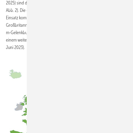
2025) sind die Busse an 16 Standorten in sechs Ländern im Einsatz (s.
Abb. 2). Die örtlichen Flotten umfassen fünf bis 54 BZ-Busse. Zum
Einsatz kommen einstöckige 12-m-Solobusse, Doppeldecker (in
Großbritannien) sowie an einem Standort straßenbahnähnliche 18-
m-Gelenkbusse. Die Wasserstofftankstellen wurden zum Teil aus
einem weiteren Projekt namens MEHRLIN gefördert (Projektende: 30.
Juni 2023).