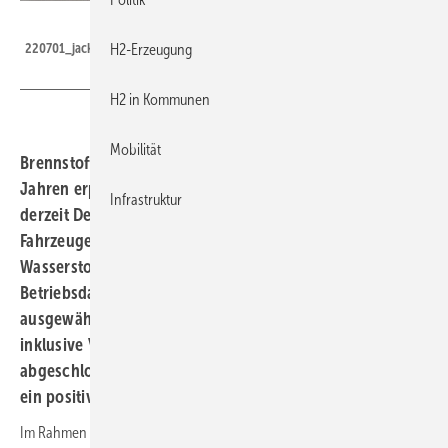
Arthus Bus, JIVE / JIVE 2 / MEHRLIN
220701_jackzproductions_DSC6367 (Kopie)
H2-Erzeugung
H2 in Kommunen
Mobilität
Brennstoffzellenbusse (BZ-Busse) werden seit rund 20
Jahren erprobt. Mit europäischer Förderung laufen
Infrastruktur
derzeit Demonstrationsprojekte mit rund 300 dieser
Fahrzeuge. Die Leistungsfähigkeit der Busse und ihrer
Wasserstofftankstellen wird auf der Basis von
Betriebsdaten analysiert. Dieser Artikel möchte anhand
ausgewählter Indikatoren eine Zwischenbilanz ziehen,
inklusive Vergleichen mit den Ergebnissen bereits
abgeschlossener Projekte. Insgesamt zeigen die Busse
ein positiveres Bild als die Tankstellen.
Im Rahmen der Projekte JIVE und JIVE 2 (2017 bis 2024 bzw. 2018 bis