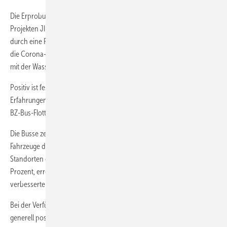
Die Erprobung der BZ-Busse und Wasserstofftankstellen in den
Projekten JIVE, JIVE 2 und MEHRLIN wurde beziehungsweise wird
durch eine Reihe externer Faktoren negativ beeinflusst. Dazu gehören
die Corona-Pandemie, gestiegene Wasserstoffpreise und Probleme
mit der Wasserstoffbelieferung.
Positiv ist festzuhalten, dass einige Standorte sich aufgrund guter
Erfahrungen bereits vor Projektabschluss entschieden haben, ihre
BZ-Bus-Flotte zu erweitern.
Die Busse zeigen insgesamt eine bessere Leistungsfähigkeit als die
Fahrzeuge der Vorgängergeneration, auch wenn bislang nicht an allen
Standorten die Zielwerte, wie eine Verfügbarkeit von mindestens 90
Prozent, erreicht werden. Insbesondere ist die in JIVE/JIVE 2 deutlich
verbesserte Effizienz der Busse hervorzuheben.
Bei der Verfügbarkeit der Wasserstofftankstellen ist bisher keine
generell positive Entwicklung zu erkennen. Ausfälle der Tankstellen