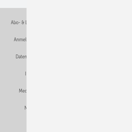
Abo- & Leserservice
AGB
Alle Inhalte chronologisch
Anmelden
Anmeldung und Registrierung
E-Paper
Datenschutz
Gentner Verlag
HZwei abonnieren
Impressum
Karriere bei Gentner
Team
Mediaservice
Mitgliedschaften und Engagement
Newsletter
Privacy Manager
RSS-Feed
© 2026 HZwei