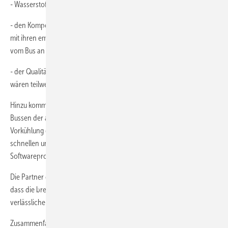
- Wasserstoffkompressoren
- den Komponenten zur Betankung, insbesondere den Füllkupplungen
mit ihren empfindlichen Infrarot-Sensoren zur Datenübertragung
vom Bus an die Tankstelle
- der Qualität bzw. Schnelligkeit des Hersteller-Services, d. h. Ausfälle
wären teilweise vermeidbar gewesen oder dauern unnötig lange.
Hinzu kommen, nach dem Wechsel zu Typ-4-Tanks auf den meisten
Bussen der aktuellen Generation, Herausforderungen bei der
Vorkühlung des Wasserstoffs zur Gewährleistung einer hinreichend
schnellen und vollständigen Befüllung, bedingt durch
Softwareprobleme und fehlende anerkannte Betankungsprotokolle.
Die Partner des JIVE/JIVE 2/MEHRLIN-Konsortiums sehen die Gefahr,
dass die breite Einführung von BZ-Bussen an einem Mangel an
verlässlicher Betankungsinfrastruktur scheitern könnte.
Zusammenfassung