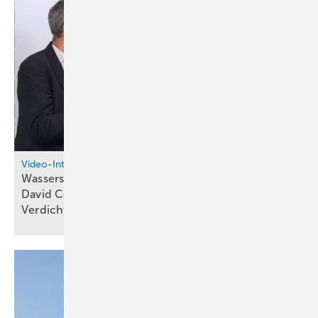
Video-Interview
Wasserstoff speichern neu gedacht: Eifhytec-CEO
David Colomar über thermochemische
Verdichtung