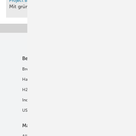
Project Bodø Hydrogen, Norwegen
Mit grünem Wasserstoff zu den
Lofoten
Unsere Themen
Best Practice
Infrastruktur
Brennstoffzelle
H2-Transport
Hausenergie
Netze
H2 in Kommunen
Speicher
Industrie
USV und Autarke Systeme
Markt
Mobilität