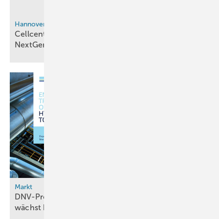
Hannover Messe 2026
Cellcentric feiert den Launch des
NextGen-Brennstoffzellensystems
Markt
DNV-Prognose: Emissionsarmer Wasserstoff
wächst bis 2060 um das
Hundertfache