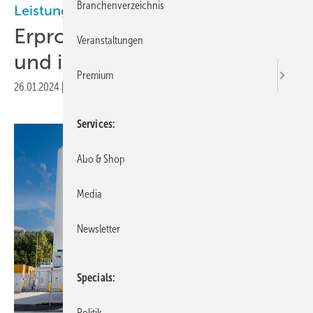
Branchenverzeichnis
Leistungsfähigkeit Elektromobilität
Erprobung von BZ-Bussen
Veranstaltungen
und ihren H2-Tankstellen
Premium
26.01.2024
|
Druckvorschau
Services
Abo & Shop
Media
Newsletter
Specials
Politik