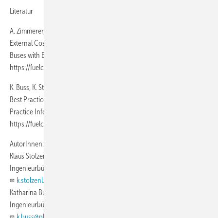
Literatur
A. Zimmerer, S. Eckert und V. Roderer, Environmental Impacts and
External Cost Benefits of Fuel Cell Buses. Comparison of Fuel Cell
Buses with Battery Electric Buses, 2023.
https://fuelcellbuses.eu/publications.
K. Buss, K. Stolzenburg, N. Whitehouse and S. Whitehouse, JIVE Third
Best Practice and Commercialisation Report / JIVE 2 Second Best
Practice Information Bank Report, 2022.
https://fuelcellbuses.eu/publications.
AutorInnen:
Klaus Stolzenburg
Ingenieurbüro PLANET GbR, Oldenburg
k.stolzenburg@planet-energie.de
Katharina Buss
Ingenieurbüro PLANET GbR, Oldenburg
k.buss@planet-energie.de