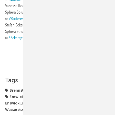
Vanessa Roderer
Sphera Solutions GmbH, Leinfelden-Echterdingen
VRoderer@sphera.com
Stefan Eckert
Sphera Solutions GmbH, Leinfelden-Echterdingen
SEckert@sphera.com
Teilen
Link kopieren
Tags
Brennstoffzelle
Brennstoffzellen
Elektromobilität
Entwicklung
Europa
Fahrzeuge
Forschung und
Entwicklung
FuelCell Energy
Tankstellen
Wasserstoff
Wasserstoffwirtschaft