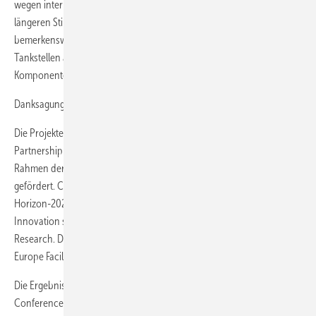
wegen interner technischer Probleme haben im Einzelfall zu einem
längeren Stillstand der lokalen BZ-Bus-Flotte geführt. Es ist
bemerkenswert, dass auch nach rund 20 Jahren Erfahrung mit
Tankstellen auf 350-bar-Druckniveau die Probleme mit einigen ihrer
Komponenten nicht gelöst werden konnten.
Danksagung
Die Projekte JIVE und JIVE 2 werden von Clean Hydrogen
Partnership (vormals Fuel Cells and Hydrogen Joint Undertaking) im
Rahmen der Zuwendungsvereinbarungen Nr. 735582 bzw. 779563
gefördert. Clean Hydrogen Partnership erhält Unterstützung aus dem
Horizon-2020-Programm der Europäischen Union für Forschung und
Innovation sowie von Hydrogen Europe und Hydrogen Europe
Research. Das Projekt MEHRLIN wurde aus Mitteln der Connecting
Europe Facility der Europäischen Union kofinanziert.
Die Ergebnisse wurden erstmals auf der Zero Emission Bus
Conference 2023 vorgestellt.