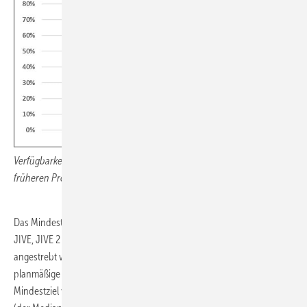
Verfügbarkeit der Tankstellen in JIVE/JIVE 2/MEHRLIN im Vergleich mit
früheren Projekten
Das Mindestziel für die Verfügbarkeit der Wasserstofftankstellen in
JIVE, JIVE 2 und MEHRLIN ist größer 98 Prozent, wobei 99 Prozent
angestrebt werden. Dabei bleiben Zeiten der Nichtverfügbarkeit für
planmäßige Wartung unberücksichtigt. Abbildung 6 zeigt, dass dieses
Mindestziel von weniger als der Hälfte der Standorte erreicht wird