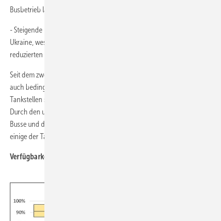
Busbetrieb länger zum Erliegen brachten
- Steigende Energie- bzw. Wasserstoffpreise nach dem Angriff auf die
Ukraine, weshalb einige Betreiber den Einsatz ihrer BZ-Busse
reduzierten
Seit dem zweiten Quartal 2022 steigen die Werte wieder nahezu stetig,
auch bedingt durch die Inbetriebnahme weiterer Busse. Die
Tankstellen stoßen in der Regel nicht an ihre Kapazitätsgrenzen:
Durch den unerwartet niedrigen spezifischen Kraftstoffbedarf der
Busse und die zeitweise geringeren Laufleistungen als geplant sind
einige der Tankstellen zeitweise erheblich unterausgelastet.
Verfügbarkeit der Wasserstofftankstellen