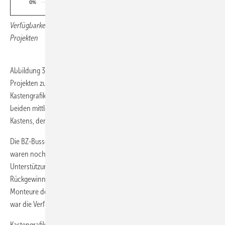
Verfügbarkeit der Busse in JIVE/JIVE 2 im Vergleich mit früheren
Projekten
Abbildung 3 zeigt einen Vergleich der Verfügbarkeit in den größeren
Projekten zur Erprobung von Brennstoffzellenbussen seit 2001. Die
Kastengrafiken zeigen jeweils die Maximal- und Minimalwerte, die
beiden mittleren Quartile und, als waagrechte Linie innerhalb des
Kastens, den Median.
Die BZ-Busse bis 2009 in den Projekten CUTE und HyFLEET:CUTE
waren noch nicht hybridisiert, das heißt, es gab keine Batterie zur
Unterstützung der Brennstoffzelle und keine Möglichkeit zur
Rückgewinnung von Bremsenergie. Da pro Standort stets zwei
Monteure der Hersteller anwesend waren, um Probleme zu beheben,
war die Verfügbarkeit der Fahrzeuge vergleichsweise hoch.
Kastengrafiken (Box-Plots) sind ein Werkzeug zur aggregierten