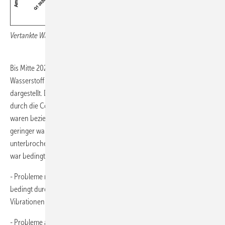
Vertankte Wasserstoffmengen pro Quartal als Summe aller Standorte
Bis Mitte 2023 wurden an 18 Tankstellen mehr als 1 Million Kilogramm
Wasserstoff abgegeben. Die zeitliche Entwicklung ist in Abbildung 5
dargestellt. Die Quartalswerte für 2020 sind gering, da – bedingt
durch die Corona-Pandemie – erst wenige Fahrzeuge in Betrieb
waren beziehungsweise gingen und die Laufleistungen häufig
geringer waren als sonst üblich. 2021 begann ein deutlicher Anstieg,
unterbrochen von einem Rückgang im ersten Quartal 2022. Letzterer
war bedingt durch:
- Probleme mit den Bussen an mehreren Standorten, insbesondere
bedingt durch Nachrüstungen wegen der unerwartet starken
Vibrationen
- Probleme an mehreren Tankstellen, die in einigen Fällen den