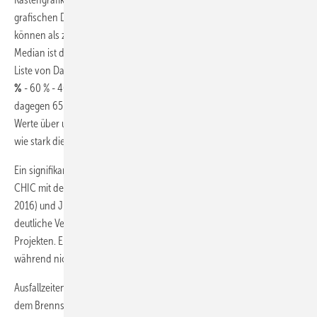
grafischen Darstellung von Daten, die mehr Information vermitteln
können als zum Beispiel Mittelwerte und Standardabweichungen. Der
Median ist der zentrale Wert einer auf- oder absteigend sortierten
Liste von Daten. Bei Werten von beispielsweise 90 % - 90 % - 85 % -
80
%
- 60 % - 40 % - 10 % beträgt der Median 80 %, der Mittelwert
dagegen 65 %. Die beiden mittleren Quartile umfassen das Viertel aller
Werte über und unter dem Median und sind somit ein Indikator dafür,
wie stark die zentrale Hälfte aller Werte um den Median streut.
Ein signifikanter Vergleich ist daher vor allem zwischen dem Projekt
CHIC mit der ersten Generation hybridisierter BZ-Busflotten (2010 bis
2016) und JIVE/JIVE 2 (seit 2017/18) möglich. Abbildung 3 zeigt eine
deutliche Verbesserung der Bus-Verfügbarkeit in den aktuellen
Projekten. Einzelne Standorte erreichen mehr als 99 Prozent,
während nicht alle an das Ziel von über 90 Prozent herankommen.
Ausfallzeiten werden zumeist nicht von Komponenten verursacht, die
dem Brennstoffzellenantrieb zuzuordnen sind, sondern Auslöser sind