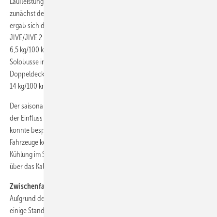
Laufleistung entwickelt hat. Von CUTE zu HyFLEET:CUTE wurde
zunächst der nicht-hybridisierte Antrieb optimiert. Ein Effizienzsprung
ergab sich durch die Hybridisierung im Projekt CHIC. Im Rahmen von
JIVE/JIVE 2 werden noch einmal deutlich geringere Werte von bis zu
6,5 kg/100 km erreicht. Damit wird das Projektziel von 9 kg/100 km für
Solobusse in der Regel deutlich unterboten, selbst von den
Doppeldeckern. Auch die 18-m-Fahrzeuge unterschreiten das Ziel von
14 kg/100 km klar.
Der saisonale Einfluss der Umgebungstemperatur beziehungsweise
der Einfluss des Heizenergiebedarfs auf den Kraftstoffverbrauch
konnte bespielhaft für zwei Standorte ermittelt werden, deren
Fahrzeuge keine Klimaanlage besitzen, die also ohne Energiebedarf für
Kühlung im Sommer auskommen. Hier variiert der Kraftstoffverbrauch
über das Kalenderjahr um ca. ± 1 bis 2 kg/100 km bzw. ± 15 bis 20 %.
Zwischenfazit
Aufgrund der positiven Erfahrungen mit den BZ-Bussen haben sich
einige Standorte entschlossen, weitere Fahrzeuge dieses Typs zu