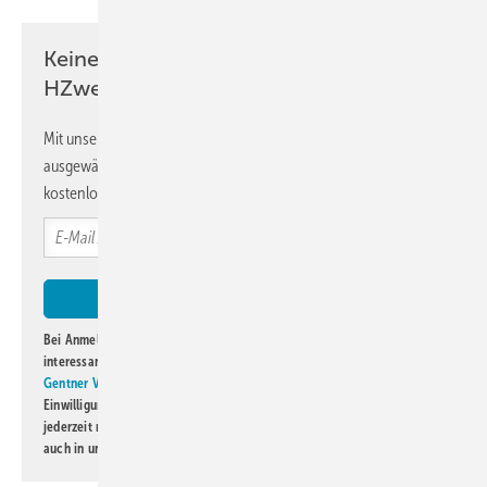
Keine Zeit? Kein Problem mit dem
HZwei-Newsletter!
Mit unserem Newsletter erhalten Sie regelmäßig von uns
ausgewählte Informationen und Neuigkeiten, gebündelt und
kostenlos direkt ins Postfach.
Bei Anmeldung zu diesem Newsletter bin ich damit einverstanden, über
interessante Verlags- und Online-Angebote
der Marken der Alfons W.
Gentner Verlag GmbH & Co. KG
informiert zu werden. Diese
Einwilligung kann ich jederzeit widerrufen und eine Abmeldung ist
jederzeit möglich. Informationen zum Umgang mit Daten finden Sie
auch in unserer
Datenschutzerklärung
.