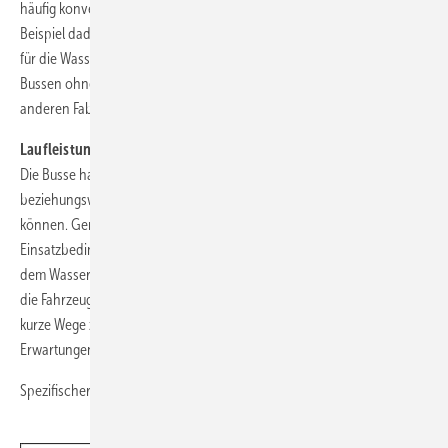
häufig konventionelle Bauteile. Längere Ausfallzeiten entstanden zum
Beispiel dadurch, dass ein Hersteller unter anderem die Halterungen
für die Wasserstofftanks verstärken musste, da die Vibrationen in
Bussen ohne Dieselmotor unterschätzt worden waren. Bei einem
anderen Fabrikat mussten die Klimaanlagen getauscht werden.
Laufleistung
Die Busse haben gezeigt, dass 500 Kilometer pro Tag
beziehungsweise ohne Zwischenbetankung zurückgelegt werden
können. Geringere Laufleistungen resultieren aus den örtlichen
Einsatzbedingungen, also nicht aus Beschränkungen, die sich aus
dem Wasserstoff-/Brennstoffzellenantrieb ergeben. Ein Standort setzt
die Fahrzeuge zum Beispiel als Vorfeldbusse auf dem Flughafen ein, wo
kurze Wege zurückzulegen sind. Insgesamt erfüllen die Fahrzeuge die
Erwartungen der Betreiber.
Spezifischer Kraftstoffbedarf