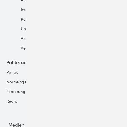
Allgemein
E-Fuels und H2-Derivate
International
Fahrzeuge
Personalien
H2 in der Logistik
Unternehmen
H2-Motor
Veranstaltungen
Tankstellen
Verbände
Politik und Recht
Technologie
Politik
Digitalisierung
Normung und Zertifizierung
Fertigung und Komponenten
Förderung
Forschung und Entwicklung
Recht
H2-Erzeugung
Produkte
Medien
Menschen und Märkte
Meldungen