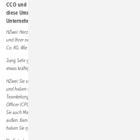
CCO und Sprecher Lorenz Jung über die Gründe für
diese Umstrukturierung sowie die weiteren Ziele des
Unternehmens.
HZwei: Herzlichen Glückwunsch nachträglich zu Ihrer Beförderung
und Ihrer neuen Position bei der H2 Mobility Deutschland GmbH &
Co. KG. Wie fühlt es sich an, jetzt in der ersten Reihe zu stehen?
Jung: Sehr gut! Man merkt aber auch sehr schnell, dass der Wind dort
etwas kräftiger weht.
HZwei: Sie sind quasi seit der Gründung der H2 Mobility mit dabei
und haben sich rasch hochgearbeitet. Anfangs waren Sie die
Teamleitung für den Netzaufbau, 2021 wurden Sie Chief Projects
Officer (CPO) und 2022 Chief Commercial Officer (CCO). Jetzt sind
Sie auch Managing Director und Sprecher des Unternehmens nach
außen. Kam die Berufung zum Geschäftsführer überraschend, oder
haben Sie quasi darauf hingearbeitet?