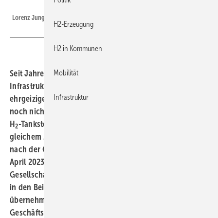
H2 Mobility Deutschland/Max Jackwerth
Lorenz Jung
H2-Erzeugung
H2 in Kommunen
Seit Jahren arbeitet H2 Mobility am Auf- und Ausbau der
Mobilität
Infrastruktur für Wasserstofftankstellen. Trotz
Infrastruktur
ehrgeiziger Ziele wurde die 100-Stationen-Marke immer
noch nicht überschritten. Es werden zwar weitere neue
H
-Tankstellen aufgebaut und eingeweiht, aber in
2
gleichem Maße auch alte abgebaut. Sechseinhalb Jahre
nach der Gründung vollzog H2 Mobility Deutschland im
April 2023 einen Führungswechsel: Nikolas Iwan, der die
Gesellschaft von Anbeginn an alleine leitete, wechselte
in den Beirat, dessen Vorsitz er im Laufe des Jahres
übernehmen soll. Iwan wurde von einem dreiköpfigen
Geschäftsführer-Team abgelöst. HZwei sprach mit dem