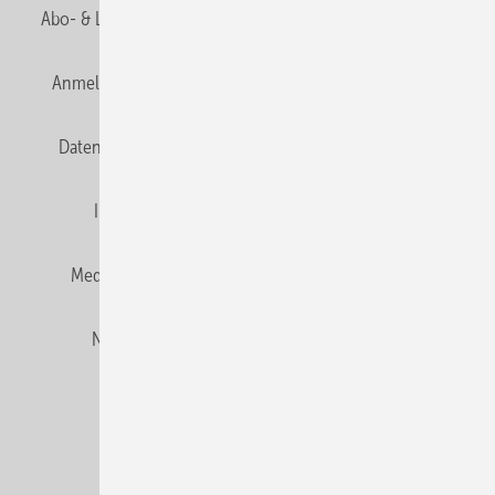
Abo- & Leserservice
AGB
Alle Inhalte chronologisch
Anmelden
Anmeldung und Registrierung
E-Paper
Datenschutz
Gentner Verlag
HZwei abonnieren
Impressum
Karriere bei Gentner
Team
Mediaservice
Mitgliedschaften und Engagement
Newsletter
Privacy Manager
RSS-Feed
© 2026 HZwei