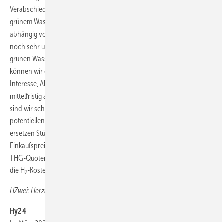
Verabschiedung des Delegated Acts Klarheit darüber gibt, was mit
grünem Wasserstoff gemeint ist. Der Anteil an grünem Wasserstoff ist
abhängig von den Quellen in der Nähe unserer Wasserstofftankstellen
noch sehr unterschiedlich. Bis 2028 ist nicht mehr viel Zeit. Viele der
grünen Wasserstoffquellen sind erst im Aufbau. Mit der Nachfrage
können wir diesen unterstützen. Es gibt also ein gegenseitiges
Interesse, Abnahmeverträge abzuschließen. Da wir unser Netz
mittelfristig ausschließlich mit grünem Wasserstoff betreiben wollen,
sind wir schon länger an diesem Thema dran. Wir sprechen mit
potentiellen, aber auch unseren bestehenden Lieferanten und
ersetzen Stück für Stück alte Lieferverträge durch neue. Hier ist der
Einkaufspreis teilweise (noch) eine große Herausforderung. Mit dem
THG-Quotenhandel wird aber das richtige Werkzeug angesetzt, um
die H
-Kosten zu senken.
2
HZwei: Herzlichen Dank für das Interview.
Hy24