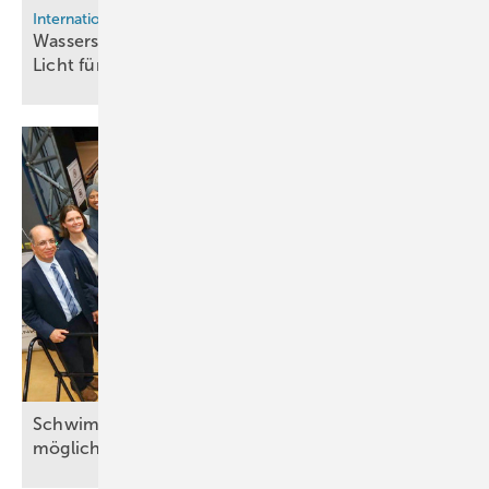
International
Wasserstoff in Wales: MorGen Energy gibt grünes
Licht für
20-MW-Anlage
Schwimmende Elektrolyseure: Bis 1,5 GW pro Jahr
möglich