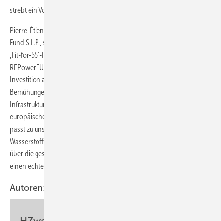
strebt ein Volumen von 1,5 Mrd. Euro an.
Pierre-Étienne Franc, CEO von Hy24 und Manager von Clean H2 Infra
Fund S.L.P., sagte: „Wasserstoff ist ein entscheidender Bestandteil der
‚Fit-for-55‘-Pläne der Europäischen Union, die durch den jüngsten
REPowerEU-Vorschlag noch unterstrichen wurden. Unsere
Investition an der Seite von Pionieren unterstützt auch die
Bemühungen der Europäischen Kommission, die Verordnung über die
Infrastruktur für alternative Kraftstoffe (AFIR) umzusetzen, um das
europäische Wasserstofftankstellennetz maßgeblich auszubauen. Das
passt zu unserem Bestreben, als Katalysator einer
Wasserstoffwirtschaft in großem Maßstab zu fungieren – und zwar
über die gesamte System- und Wertschöpfungskette hinweg, um
einen echten Wandel für unseren Planeten zu erreichen.“
Autoren:
HZwei