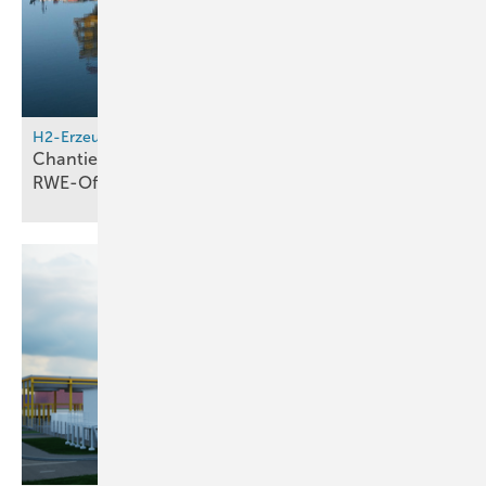
H2-Erzeugung
Chantiers de l Atlantique liefert Umspannwerke für
RWE-Offshore-Projekt