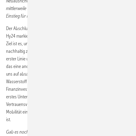
Neuausrichtung dar. Dazu gehörte unter anderem die Aufnahme des
mittlerweile achten Gesellschafters Hy24. Was bedeutete deren
Einstieg für H2 Mobility?
Der Abschluss der letzten Finanzierungsrunde und der Beitritt von
Hy24 markiert tatsächlich einen wichtigen strategischen Shift: Unser
Ziel ist es, unser Wasserstofftankstellennetz wirtschaftlich und damit
nachhaltig zu betreiben. Nach den ersten Jahren, in denen es in
erster Linie um den Nachweis der technischen Machbarkeit ging, ist
das eine andere Ausrichtung. Damit geht eben auch einher, dass wir
uns auf absatzstarke Nutzfahrzeugtankstellen mit gasförmigem
Wasserstoff konzentrieren. Im Übrigen: Hy24 ist der erste
Finanzinvestor, der nur in H
-Projekte investiert. Und dass wir dort als
2
erstes Unternehmen zum Zuge kamen, ist ein großer
Vertrauensvorschuss. Es zeigt auch, dass Wasserstoff auch in der
Mobilität ein wichtiger Bestandteil der Verkehrs- und Energiewende
ist.
Gab es noch weitere Umstrukturierungsmaßnahmen?