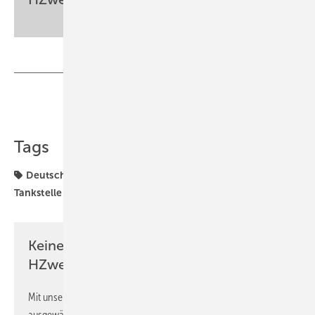
Teilen
Link kopieren
Tags
Deutschland
Energiewende
Sven Geitmann
Tankstellen
Wasserstoff
Keine Zeit? Kein Problem mit dem
HZwei-Newsletter!
Mit unserem Newsletter erhalten Sie regelmäßig von uns
ausgewählte Informationen und Neuigkeiten, gebündelt und