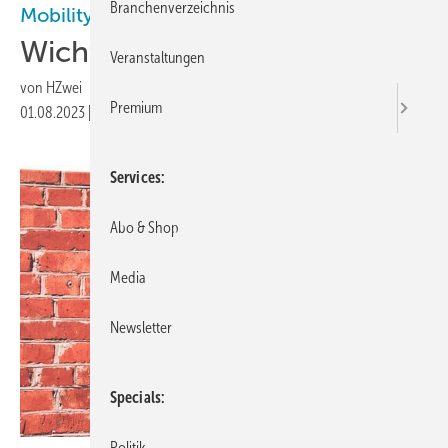
Branchenverzeichnis
Mobility Deutschland
Wichtiger strategischer Shift
Veranstaltungen
von
HZwei
Premium
01.08.2023
|
Druckvorschau
Services
Abo & Shop
Media
Newsletter
Specials
Politik