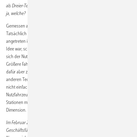
als Dreier-Team jetzt eine andere Strategie verfolgen als zuletzt? Wenn
ja, welche?
Gemessen an der Stückzahl mag dieser Eindruck entstehen.
Tatsächlich hat sich aber die Voraussetzung geändert. Als H2 Mobility
angetreten ist, hat man sich auf einen H
-Pkw-Markt vorbereitet. Die
2
Idee war, schnell viele, kleine Stationen zu errichten. Nun entwickelt
sich der Nutzfahrzeugmarkt wesentlich schneller als erwartet.
Größere Fahrzeuge mit größerem Bedarf müssen jetzt an weniger,
dafür aber zentraleren und robusteren Stationen teilweise mit einer
anderen Technologie versorgt werden. Wir bauen entsprechend
nicht einfach das Netz weiter aus, sondern rüsten dort nach, wo H
-
2
Nutzfahrzeuge angekündigt sind. Außerdem sind unsere neuen
Stationen mit einer bis zu 15-mal größeren Kapazität eine andere
Dimension.
Im Februar 2023 hieß es in Ihrer Pressemeldung, dieser
Geschäftsführerwechsel stelle den Abschluss einer grundsätzlichen