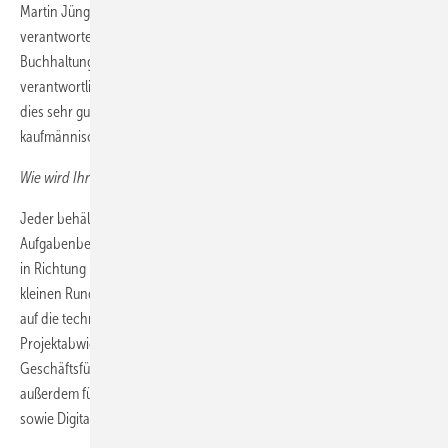
Martin Jüngel ist als CFO das Mastermind hinter unseren Zahlen. Er
verantwortet nicht nur die Unternehmensfinanzen, er ist auch für
Buchhaltung, Controlling und IT, Einkauf und öffentliche Fördermittel
verantwortlich. Martin kombiniert Überblick und Weitblick und kann
dies sehr gut vermitteln. Mit Scharfsinn und Sorgfalt räumt er so alle
kaufmännischen Hürden aus dem Weg.
Wie wird Ihre Aufgabenteilung aussehen?
Jeder behält im Prinzip die Verantwortung für seinen bisherigen
Aufgabenbereich. Martin übernimmt zusätzlich die Sprecheraufgabe
in Richtung unserer Gesellschafter. Bei der bunten und nicht gerade
kleinen Runde eine große Aufgabe. Frank konzentriert sich komplett
auf die technischen Themen. Daher haben wir dort nun auch die
Projektabwicklung angesiedelt. Ich kümmere mich als Sprecher der
Geschäftsführung um die Vertretung von H2 Mobility nach außen, bin
außerdem für Vertrieb, Kunden, Produkt- und Projektentwicklung
sowie Digital Solutions und Personal verantwortlich.