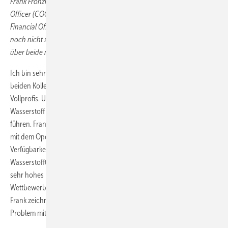
Frank Fronzke kam von Praxair und ist seit 2016 Chief Operation
Officer (COO). Martin Jüngel wechselte 2020 von Air Liquide als Chief
Financial Officer (CFO) zu H2 Mobility. Beide sind bislang öffentlich
noch nicht so richtig in Erscheinung getreten. Was können Sie uns
über beide noch berichten?
Ich bin sehr froh und dankbar, die Geschäftsführung mit diesen
beiden Kollegen zu teilen. Beide sind in ihren Fachbereichen absolute
Vollprofis. Uns drei verbindet vor allem die Leidenschaft, das Thema
Wasserstoff in der Mobilität mit unserem Unternehmen zum Erfolg zu
führen. Frank Fronzke, unser COO, ist ein genialer Ingenieur. Er hat es
mit dem Operations-Team in den letzten Jahren geschafft, die
Verfügbarkeit und Zuverlässigkeit unseres
Wasserstofftankstellennetzes trotz etlicher Herausforderungen auf ein
sehr hohes Niveau zu heben. Dank des nun entstehenden
Wettbewerbs wird man das bald erst so richtig wertschätzen können.
Frank zeichnet aus, dass er für jedes noch so komplizierte technische
Problem mit viel Kreativität, Ehrgeiz und Weitsicht eine Lösung findet.