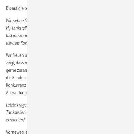
Bis auf die oben erwähnten, nein.
Wie sehen Sie die Rolle anderer Akteure, die jetzt ebenfalls verstärkt
H
-Tankstellen installieren möchten? Verfolgen Sie weiterhin Ihren
2
bislang kooperativen Ansatz oder sehen Sie GP Joule, Maximator
usw. als Konkurrenten?
Wir freuen uns, dass es nun auch andere Unternehmen wagen. Das
zeigt, dass nun der Markthochlauf beginnt. Wo es geht, arbeiten wir
gerne zusammen. Wettbewerb vergrößert aber auch das Angebot für
die Kunden und gibt uns die Chance, uns mit den Produkten der
Konkurrenz zu messen. Ich bin sehr gespannt auf die ersten
Auswertungen und den direkten Vergleich.
Letzte Frage: Wie groß ist der Anteil von grünem Wasserstoff an Ihren
Tankstellen heute und wie wollen Sie bis 2028 hundert Prozent
erreichen?
Vorneweg, es ist gut und wichtig, dass es endlich mit der