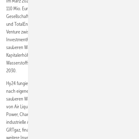
Im März 2022 hat H2 Mobility Deutschland eine Kapitalerhöhung über
110 Mio. Euro durchgeführt, an der sich neben den industriellen Alt-
Gesellschaftern Air Liquide, Daimler Truck, Hyundai, Linde, OMV, Shell
und TotalEnergies auch Hy24 beteiligte. Hy24 ist ein 50/50-Joint-
Venture zwischen Ardian, einem weltweit führenden privaten
Investmenthaus, und FiveT Hydrogen, einer Investitionsplattform für
sauberen Wasserstoff. Gemeinsam steuern sie 70 Mio. Euro zu der
Kapitalerhöhung bei. Das Geld soll für den Bau neuer
Wasserstoffstationen verwendet werden. Ziel sind 300 Stationen bis
2030.
Hy24 fungiert als Fondsmanager für den Clean H2 Infra Fund, die –
nach eigener Aussage – weltweit größte Investitionsplattform für
sauberen Wasserstoff. Eingerichtet wurde dieser Fonds auf Initiative
von Air Liquide, TotalEnergies und VINCI Concessions sowie von Plug
Power, Chart Industries und Baker Hughes. Außerdem beteiligen sich
industrielle Ankerpartner wie LOTTE Chemical oder Snam, Enagás und
GRTgaz, finanzielle Ankerinvestoren wie AXA, CCR und JBIC sowie
weitere Investoren (Groupe ADP, Ballard, EDF, Schaeffler). Der Fonds