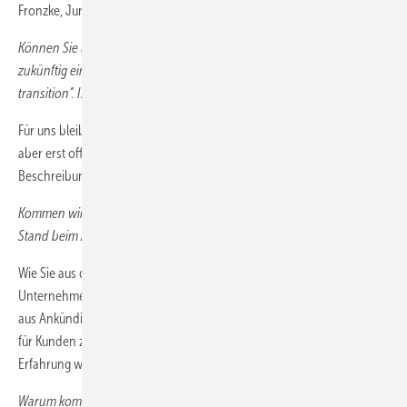
Fronzke, Jung, Iwan, Jüngel (v. l.)
Können Sie uns etwas darüber sagen, welche Rolle Nikolas Iwan
zukünftig einnehmen wird? Auf seinem LinkedIn-Profil steht: „in
transition“. Ist schon klar, wohin er wechseln wird?
Für uns bleibt er als Chairman of the board erhalten. Da er diese Rolle
aber erst offiziell im Sommer antritt, ist „in transition“ eine zutreffende
Beschreibung.
Kommen wir von den Personalien zu den Inhalten: Wie ist der aktuelle
Stand beim Aufbau einer H
-Betankungsinfrastruktur in Deutschland?
2
Wie Sie aus der Presse entnehmen können, steigen nun immer mehr
Unternehmen in den Markt ein. Ein sehr gutes Zeichen. Bis allerdings
aus Ankündigungen auch erste Wasserstofftankstellen werden – also
für Kunden zur Verfügung stehen –, braucht es Zeit, wie wir aus
Erfahrung wissen.
Warum kommt es da nun schon seit Jahren nicht voran? Werden Sie