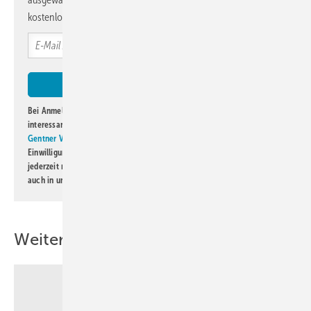
kostenlos direkt ins Postfach.
Bei Anmeldung zu diesem Newsletter bin ich damit einverstanden, über
interessante Verlags- und Online-Angebote
der Marken der Alfons W.
Gentner Verlag GmbH & Co. KG
informiert zu werden. Diese
Einwilligung kann ich jederzeit widerrufen und eine Abmeldung ist
jederzeit möglich. Informationen zum Umgang mit Daten finden Sie
auch in unserer
Datenschutzerklärung
.
Weitere Inhalte