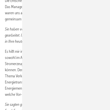
Die Entscheidung von Nikolas Iwan hat uns tatsächlich überrascht.
Das Management Team – Frank Fronzke, Martin Jüngel und ich –
waren uns aber sehr schnell einig, dass wir die Geschäftsführung
gemeinsam übernehmen wollen.
Sie haben vor Ihrer Zeit bei H2 Mobility bei Siemens Energy und Linde
gearbeitet. In welcher Weise können Sie Ihre damaligen Erfahrungen
in Ihre heutige Arbeit mit einbringen?
Es hilft mir in der Tat sehr, dass ich viel Vorerfahrung und Kenntnisse
sowohl im Anlagenbau, in der Gasindustrie als auch im
Stromerzeugungs- und Stromübertragungsbereich habe sammeln
können. Denn bei H2 Mobility geht es im Kern nicht nur um das große
Thema Verkehrswende, vielmehr ist sie Teil der großen
Energietransformation. Es hilft also zu verstehen, wie große
Energiemengen transportiert und gelagert werden können und
welche Vor- und Nachteile Moleküle bzw. Elektronen haben.
Sie sagten gerade selbst, dass Sie sich die Geschäftsführung teilen: