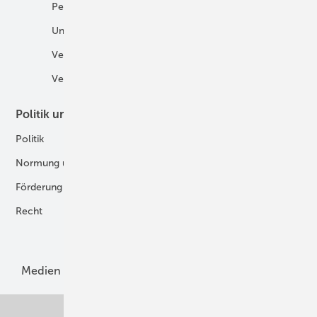
Personalien
H2 in der Logistik
Unternehmen
H2-Motor
Veranstaltungen
Tankstellen
Verbände
Politik und Recht
Technologie
Politik
Digitalisierung
Normung und Zertifizierung
Fertigung und Komponenten
Förderung
Forschung und Entwicklung
Recht
H2-Erzeugung
Produkte
Medien
Menschen und Märkte
Meldungen