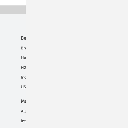
Unsere Themen
Best Practice
Infrastruktur
Brennstoffzelle
H2-Transport
Hausenergie
Netze
H2 in Kommunen
Speicher
Industrie
USV und Autarke Systeme
Markt
Mobilität
Allgemein
E-Fuels und H2-Derivate
International
Fahrzeuge