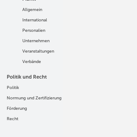
Allgemein
E-Fuels und H2-Derivate
International
Fahrzeuge
Personalien
H2 in der Logistik
Unternehmen
H2-Motor
Veranstaltungen
Tankstellen
Verbände
Politik und Recht
Technologie
Politik
Digitalisierung
Normung und Zertifizierung
Fertigung und Komponenten
Förderung
Forschung und Entwicklung
Recht
H2-Erzeugung
Produkte