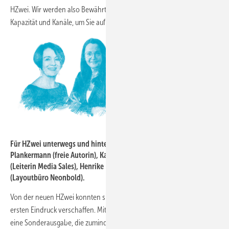
HZwei. Wir werden also Bewährtes beibehalten, haben nun aber mehr
Kapazität und Kanäle, um Sie auf dem Laufenden zu halten.
Neonbold
Für HZwei unterwegs und hinter den Kulissen: Natascha
Plankermann (freie Autorin), Kathrin Lewitz, Mariana Nahirna
(Leiterin Media Sales), Henrike Hiersig und Robert Müller
(Layoutbüro Neonbold).
Von der neuen HZwei konnten sich Messegäste in Hannover einen
ersten Eindruck verschaffen. Mit dabei dort war unser „Dummy“ –
eine Sonderausgabe, die zumindest optisch schon mal einen Ausblick