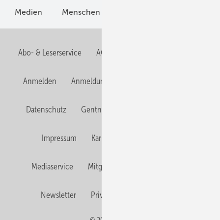
Medien
Menschen und Märkte
Meldungen
Abo- & Leserservice
AGB
Alle Inhalte chronologisch
Anmelden
Anmeldung und Registrierung
E-Paper
Datenschutz
Gentner Verlag
HZwei abonnieren
Impressum
Karriere bei Gentner
Team
Mediaservice
Mitgliedschaften und Engagement
Newsletter
Privacy Manager
RSS-Feed