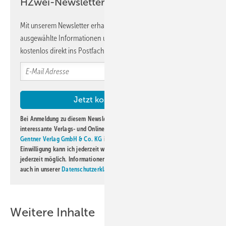
HZwei-Newsletter!
Mit unserem Newsletter erhalten Sie regelmäßig von uns
ausgewählte Informationen und Neuigkeiten, gebündelt und
kostenlos direkt ins Postfach.
Bei Anmeldung zu diesem Newsletter bin ich damit einverstanden, über
interessante Verlags- und Online-Angebote
der Marken der Alfons W.
Gentner Verlag GmbH & Co. KG
informiert zu werden. Diese
Einwilligung kann ich jederzeit widerrufen und eine Abmeldung ist
jederzeit möglich. Informationen zum Umgang mit Daten finden Sie
auch in unserer
Datenschutzerklärung
.
Weitere Inhalte