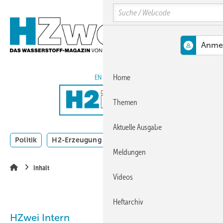
Springe
Skip
Skip
Search
zum
to
to
Hauptinhalt
main
site
navigation
search
MENÜ
EN
Home
Themen
Aktuelle Ausgabe
Politik
H2-Erzeugung
H2 in Kommunen
Mobilität
Meldungen
Inhalt
Videos
Heftarchiv
HZwei Intern