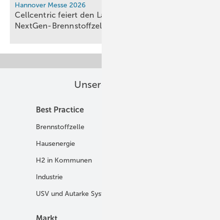
Hannover Messe 2026
Cellcentric feiert den Launch des
NextGen-Brennstoffzellensystems
Unsere Themen
Best Practice
Infrastruktur
Brennstoffzelle
H2-Transport
Hausenergie
Netze
H2 in Kommunen
Speicher
Industrie
USV und Autarke Systeme
Markt
Mobilität