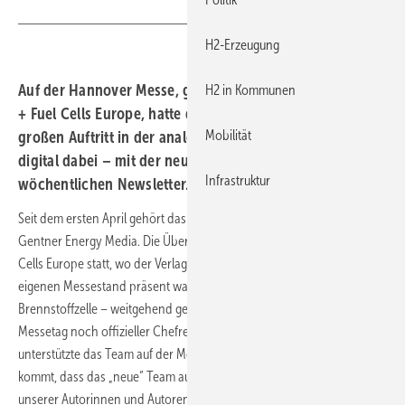
H2-Erzeugung
Auf der Hannover Messe, genauer gesagt der Hydrogen
H2 in Kommunen
+ Fuel Cells Europe, hatte die neue HZwei ihren ersten
Mobilität
großen Auftritt in der analogen Welt. Nun sind wir auch
digital dabei – mit der neuen Webseite und unserem
Infrastruktur
wöchentlichen Newsletter.
Seit dem ersten April gehört das Wasserstoff-Magazin nun offiziell zu
Gentner Energy Media. Die Übergabe fand auf der Hydrogen + Fuel
Cells Europe statt, wo der Verlag und die HZwei erstmals mit einem
eigenen Messestand präsent waren. Dabei lief der Übergang wie eine
Brennstoffzelle – weitgehend geräuschlos. Sven Geitmann, am ersten
Messetag noch offizieller Chefredakteur und Herausgeber,
unterstützte das Team auf der Messe mit seinem Netzwerk. Hinzu
kommt, dass das „neue“ Team auch nicht ganz neu ist. Die meisten
unserer Autorinnen und Autoren schreiben schon seit Jahren für die