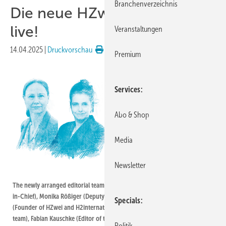
Branchenverzeichnis
Die neue HZwei: Wir sind
live!
Veranstaltungen
14.04.2025
|
Druckvorschau
Premium
Services
Abo & Shop
Media
Newsletter
Neonbold
The newly arranged editorial team of H2international: Eva Augsten (Editor-
in-Chief), Monika Rößiger (Deputy Editor-in-Chief), Sven Geitmann
Specials
(Founder of HZwei and H2international, now strategic advisor for the new
team), Fabian Kauschke (Editor of the magazine „Erneuerbare Energien“).
Politik