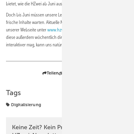
bietet, wie die HZwei ab Juni aussehen wird.
Doch bis Juni müssen unsere Leserinnen und Leser natürlich nicht auf
frische Inhalte warten. Aktuelle Meldungen gibt es ab sofort auf
unserer Webseite unter
www.hzwei.info
. Im Newsletter erhalten Sie
diese außerdem wöchentlich direkt in Ihr E-Mail-Postfach. Wer es
interaktiver mag, kann uns natürlich auch auf LinkedIn folgen.
Teilen
Link kopieren
Tags
Digitalisierung
Keine Zeit? Kein Problem mit dem