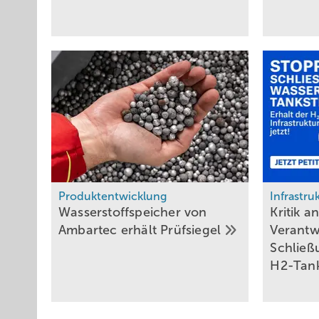
Produktentwicklung
Infrastru
Wasserstoffspeicher von
Kritik 
Ambartec erhält
Prüfsiegel
Verantwo
Schließ
H2-Tank