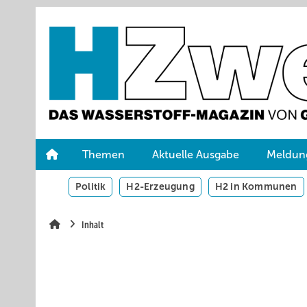
Springe
Skip
Skip
zum
to
to
Hauptinhalt
main
site
navigation
search
Themen
Aktuelle Ausgabe
Meldun
Politik
H2-Erzeugung
H2 in Kommunen
Inhalt