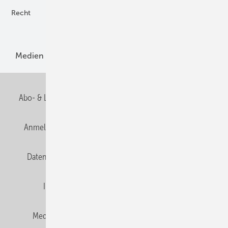
Recht
H2-Erzeugung
Produkte
Medien
Menschen und Märkte
Meldungen
Abo- & Leserservice
AGB
Alle Inhalte chronologisch
Anmelden
Anmeldung und Registrierung
E-Paper
Datenschutz
Gentner Verlag
HZwei abonnieren
Impressum
Karriere bei Gentner
Team
Mediaservice
Mitgliedschaften und Engagement