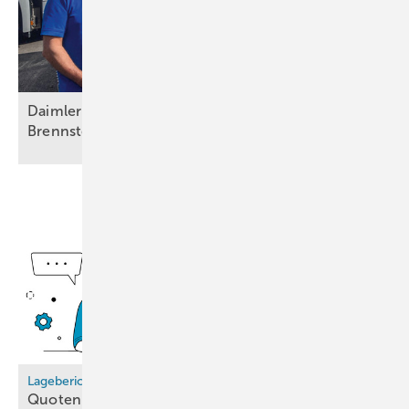
der Wasserstoffwirtschaft. Von 2009 bis 2021 und
von 2024 bis 2025 saß er im Deutschen ­Bundestag.
Von 2020 bis 2022 war er Innovationsbeauf­
tragter Grüner Wasserstoff der Bundesregierung
im Bundesforschungsministerium. Für HZwei blickt
Daimler Truck feiert erfolgreiche Kundentests mit
Brennstoffzellen-Lkw
er regelmäßig auf die aktuellen Entwicklungen
beim Energieträger der Zukunft.
Lagebericht Wasserstoffhochlauf
Quoten als
Signal