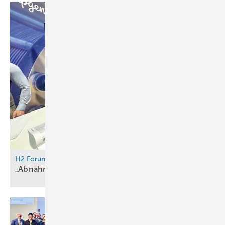
H2 Forum Berlin
„Abnahme“ statt „Henne und
Ei“