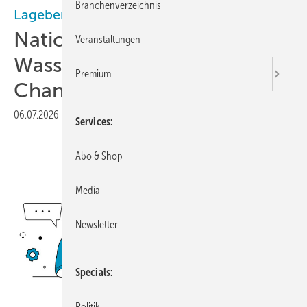
Branchenverzeichnis
Lagebericht Wasserstoffhochlauf
Nationaler
Veranstaltungen
Wasserstoffrat: Neustart als
Premium
Chance
06.07.2026
|
Veröffentlicht in
Ausgabe 03-2026
Services
Abo & Shop
Media
Newsletter
Specials
© freepik.com
Politik