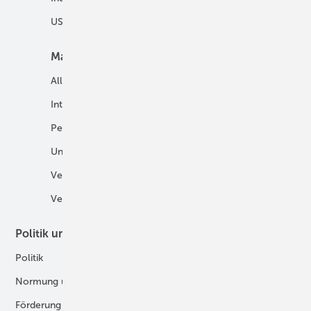
USV und Autarke Systeme
Markt
Mobilität
Allgemein
E-Fuels und H2-Derivate
International
Fahrzeuge
Personalien
H2 in der Logistik
Unternehmen
H2-Motor
Veranstaltungen
Tankstellen
Verbände
Politik und Recht
Technologie
Politik
Digitalisierung
Normung und Zertifizierung
Fertigung und Komponenten
Förderung
Forschung und Entwicklung