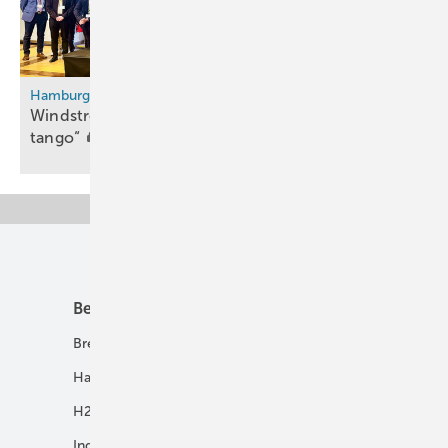
Hamburg Offshore Wind Conference
Windstrom und Wasserstoff: „It takes two to
tango“
Unsere Themen
Best Practice
Infrastruktur
Brennstoffzelle
H2-Transport
Hausenergie
Netze
H2 in Kommunen
Speicher
Industrie