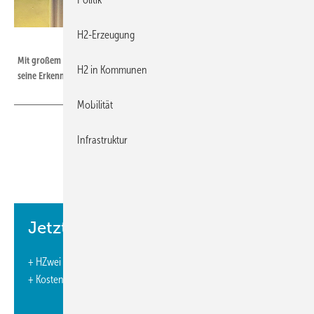
H2-Erzeugung
© Monika Rößiger
Mit großem Engagement vermittelt der Wissenschaftler Martin Kaltschmitt
H2 in Kommunen
seine Erkenntnisse dem Auditorium.
Mobilität
Infrastruktur
Nach Jahren großer Erwartungen an Wasserstoff
forderten Experten auf dem Hamburger Kongress
„EnergieZukunftWasserstoff“ eine Neubewertung der
Technologie. Einig waren sich die Fachleute aus Technik,
Jetzt weiterlesen und profitieren.
Wirtschaft, Politik und Recht, dass Wasserstoff für ein
klimaneutrales Energiesystem unverzichtbar bleibt.
+ HZwei E-Paper-Ausgabe – 5 Ausgaben im Jahr
Text: Monika Rößiger
+ Kostenfreien Zugang zu unserem Online-Archiv
In seinem Grußwort erinnerte der Klimaphysiker Mojib Latif, Präsident