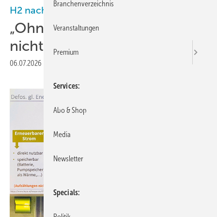
Branchenverzeichnis
H2 nach dem Boom
„Ohne grüne Moleküle geht’s
Veranstaltungen
nicht.“
Premium
06.07.2026
|
Veröffentlicht in
Ausgabe 03-2026
Services
Abo & Shop
Media
Newsletter
Specials
Politik