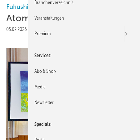
Branchenverzeichnis
Fukushima
Atomkraft? Nein, danke!
Veranstaltungen
05.02.2026
|
Veröffentlicht in
Ausgabe 01-2026
Premium
Services
Abo & Shop
Media
Newsletter
Specials
Politik