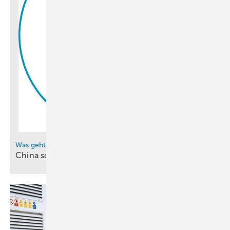
„Eine echte Energierevolution“ habe Fukushima hingelegt, sagt
Katharina Fegebank, Zweite Bürgermeisterin der Hansestadt, zur
Begrüßung der Vertreter aus Wirtschaft, Wissenschaft und Politik, die
in der Hansestadt an einem Wirtschaftsseminar teilnehmen.
Wissenschaftlicher Austausch und
Sektorenkopplung
Mit diesem Fokus soll die Partnerschaft zwischen Hamburg und
Fukushima weiter vertieft werden. Zuvor hatte Hamburgs Erster
Bürgermeister Peter Tschentscher die hochrangige Delegation aus
Was geht, Hyfindr?
Japan im Rathaus empfangen, um mit Gouverneur Uchibori feierlich
China sorgt für
Klarheit
die Zusammenarbeit – vor allem bei der H2-Technologie – zu
verlängern.
Seit 2018 kooperieren der Stadtstaat und die Präfektur, die jeweils
rund 1,8 Millionen Einwohner haben, auf Basis einer
Absichtserklärung (
Memorandum of Understanding)
. Sie