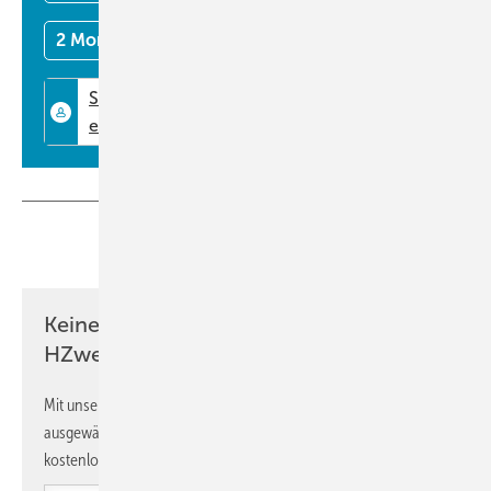
2 Monate kostenlos testen
Teilen
Link kopieren
Keine Zeit? Kein Problem mit dem
HZwei-Newsletter!
Mit unserem Newsletter erhalten Sie regelmäßig von uns
© freepik / NEONBOLD
ausgewählte Informationen und Neuigkeiten, gebündelt und
kostenlos direkt ins Postfach.
Als „Schatzkiste der Natur“ bezeichnet Masao Uchibori die Provinz