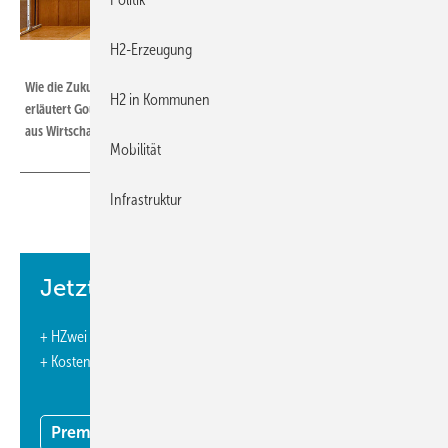
H2-Erzeugung
© Monika Rößiger
Wie die Zukunft der Präfektur Fukushima mit Wasserstoff aussieht,
H2 in Kommunen
erläutert Gouverneur Masao Uchibori in Hamburg vor Vertretern
aus Wirtschaft, Wissenschaft und Politik.
Mobilität
Infrastruktur
Infolge der Dreifach-Katastrophe in Fukushima hat die
Region im Nordosten Japans energiepolitisch einen
Jetzt weiterlesen und profitieren.
Sonderweg eingeschlagen: Sie setzt komplett auf Solar-
und Windenergie, Biomasse und Wasserstoff.
+ HZwei E-Paper-Ausgabe – 5 Ausgaben im Jahr
+ Kostenfreien Zugang zu unserem Online-Archiv
Text: Monika Rößiger
Premium Mitgliedschaft