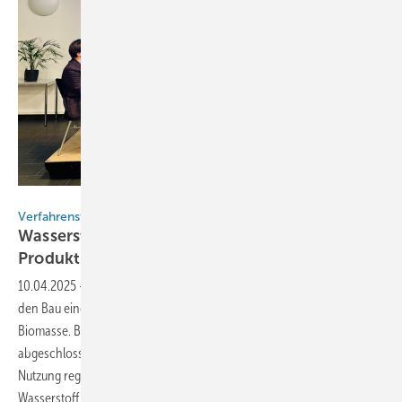
Monika Rößiger
Verfahrenstechnik
Wasserstoff aus Holzresten: Innovative
Produktionsanlage in Lüneburg
geplant
10.04.2025
-
Ein Konsortium plant im Industriegebiet von Lüneburg
den Bau einer neuartigen Anlage zur Wasserstoffproduktion aus
Biomasse. Basierend auf den Ergebnissen des Ende März
abgeschlossenen Forschungsprojektes "AblaPyro" könnten durch
Nutzung regionaler Holzreststoffe ab 2028 täglich fünf Tonnen
Wasserstoff sowie 48 Tonnen verflüssigtes CO₂ hergestellt