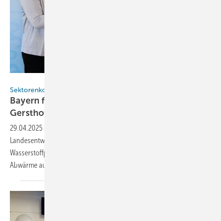
StMWi
Sektorenkopplung
Bayern fördert Wasserstoffproduktion in
Gersthofen mit 5 Millionen
Euro
29.04.2025
-
Das Bayerische Staatsministerium für Wirtschaft,
Landesentwicklung und Energie unterstützt den Aufbau einer
Wasserstoffproduktion in Gersthofen mit fünf Millionen Euro. Die
Abwärme aus dem Elektrolyseur soll Häuser
heizen.