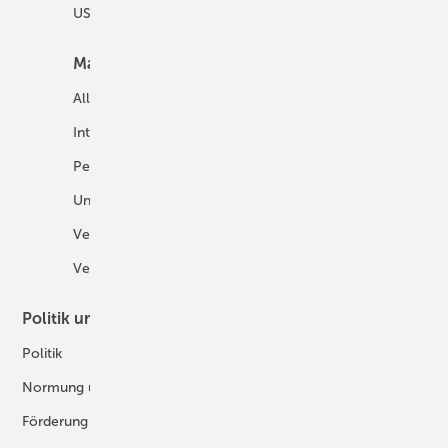
USV und Autarke Systeme
Markt
Mobilität
Allgemein
E-Fuels und H2-Derivate
International
Fahrzeuge
Personalien
H2 in der Logistik
Unternehmen
H2-Motor
Veranstaltungen
Tankstellen
Verbände
Politik und Recht
Technologie
Politik
Digitalisierung
Normung und Zertifizierung
Fertigung und Komponenten
Förderung
Forschung und Entwicklung