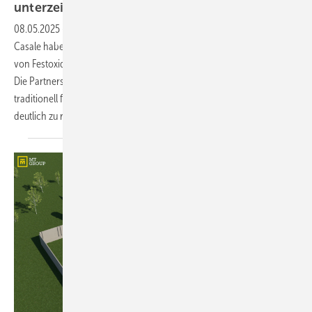
unterzeichnen
MoU
08.05.2025
-
Der Technologieanbieter Elcogen und der Anlagenbauer
Casale haben ein Memorandum of Understanding für die Integration
von Festoxid-Elektrolyse in die Ammoniakproduktion unterzeichnet.
Die Partnerschaft zielt darauf ab, die CO2-Emissionen in der
traditionell fossilen Ammoniakherstellung durch grünen Wasserstoff
deutlich zu
reduzieren.