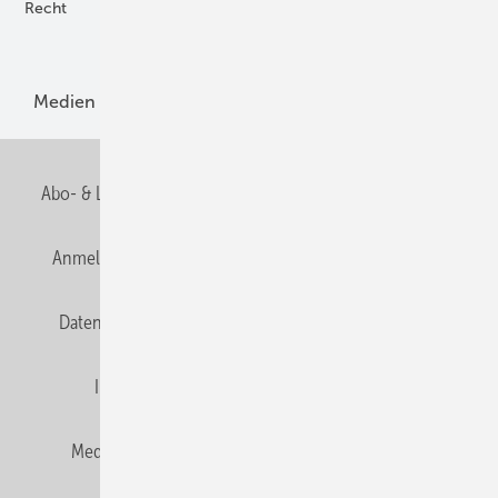
Recht
H2-Erzeugung
Produkte
Medien
Menschen und Märkte
Meldungen
Abo- & Leserservice
AGB
Alle Inhalte chronologisch
Anmelden
Anmeldung und Registrierung
E-Paper
Datenschutz
Gentner Verlag
HZwei abonnieren
Impressum
Karriere bei Gentner
Team
Mediaservice
Mitgliedschaften und Engagement