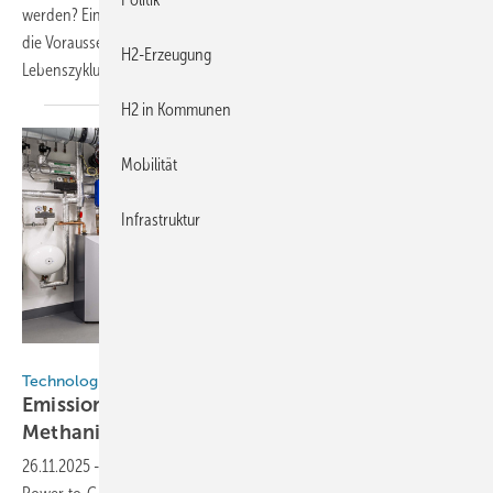
werden? Ein Compliance-Report des EU-Projekts ECO2Fuel benennt
die Voraussetzungen – von der Strombeschaffung bis zur
H2-Erzeugung
Lebenszyklusbilanz.
H2 in Kommunen
Mobilität
Infrastruktur
Cytok
Technologie
Emissionsfreier CO₂-Kreislauf: Cytok setzt auf
Methanisierung mit
Rückführung
26.11.2025
-
Der Rostocker Systemanbieter Cytok meldet für seine