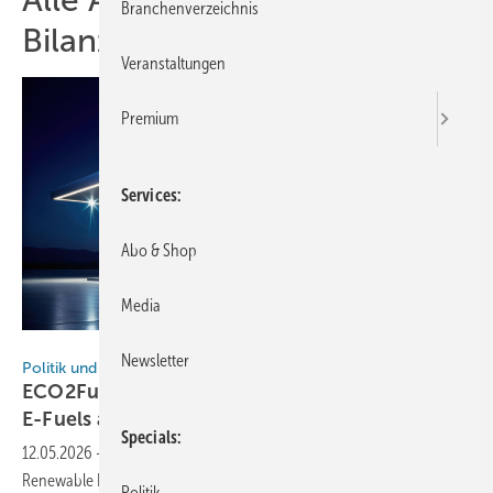
Branchenverzeichnis
Bilanz
Veranstaltungen
Premium
Services
Abo & Shop
Media
Ningjing - stock.adobe.com
Newsletter
Politik und Recht
ECO2Fuel-Bericht: Wann gelten CO₂-basierte
E-Fuels als
RFNBO?
Specials
12.05.2026
-
Wann dürfen CO₂-basierte E-Fuels in der EU als
Renewable Fuels of Non-Biological Origin (RFNBO) anerkannt
Politik