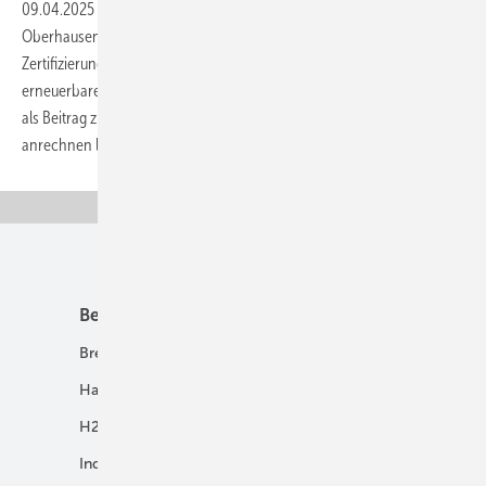
09.04.2025
-
Der 20-Megawatt-PEM-Elektrolyseur von Air Liquide in
Oberhausen hat als erste Anlage in Deutschland die RFNBO-
Zertifizierung erhalten. Kunden können nun den dort produzierten
erneuerbaren Wasserstoff nach offiziellen EU-Standards handeln und
als Beitrag zu gesetzlichen Treibhausgas-Reduktionsquoten
anrechnen
lassen.
Unsere Themen
Best Practice
Infrastruktur
Brennstoffzelle
H2-Transport
Hausenergie
Netze
H2 in Kommunen
Speicher
Industrie