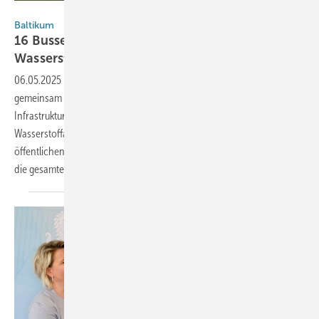
MT Group
Baltikum
16 Busse in Vilnius werden künftig mit grünem
Wasserstoff
fahren
06.05.2025
-
Die Verwaltung der litauischen Hauptstadt startet
gemeinsam mit dem Wärmeversorger Vilnius Heat Networks und dem
Infrastrukturunternehmen MT Group den Bau einer
Wasserstoffanlage. Das Projekt soll die Dekarbonisierung des
öffentlichen Nahverkehrs vorantreiben und könnte zum Vorbild für
die gesamte Region
werden.