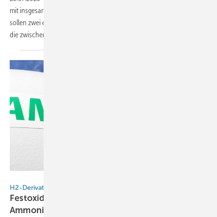
mit insgesamt 6,4 Megawatt Leistung an eCap Marine. Die Module
sollen zwei emissionsfreie Containerschiffe von Samskip antreiben,
die zwischen Norwegen und den Niederlanden verkehren
werden.
Elcogen
H2-Derivate
Festoxid-Elektrolyse trifft auf
Ammoniakproduktion: Elcogen und Casale