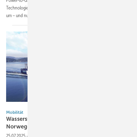
Power-to-Gas-Anlagen einen Nutzungsgrad von über 85 Prozent. Die
Technologie wandelt überschüssigen Strom in synthetisches Methan
um – und nutzt dabei CO₂ und Sauerstoff vollständig im
Kreislauf.
Ballard Power Systems
Mobilität
Wasserstoffantrieb für Seeverkehr zwischen
Norwegen und den
Niederlanden
25.07.2025
-
Ballard Power Systems liefert 32 Brennstoffzellenmodule