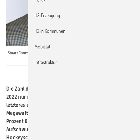
H2-Erzeugung
H2 in Kommunen
Mobilität
Stuart Jones
Infrastruktur
Die Zahl der Brennstoffzellenlieferungen hat sich im Jahr
2022 nur mäßig gegenüber 2021 erhöht, obwohl
letzteres ein bemerkenswertes Jahr war: Als die
Megawatt-Zahlen von 2021 die von 2020 um mehr als 70
Prozent übertrafen, glaubten wir endlich den erwarteten
Aufschwung zu sehen – ganz im Sinne des sogenannten
Hockeyschläger-Musters, bei dem der Anstieg erst