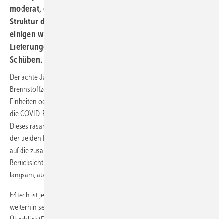
moderat, dann aber exponentiell verläuft. Doch die
Struktur der Branche – und ihre Abhängigkeit von
einigen wenigen Akteuren für den Großteil der
Lieferungen – führt vielmehr zu einem Wachstum in
Schüben.
Der achte Jahresbericht von E4tech über die
Brennstoffzellenindustrie zeigt, dass im Jahr 2021 knapp 86.000
Einheiten oder etwas mehr als 2.300 MW ausgeliefert wurden, obwohl
die COVID-Pandemie immer noch über den Märkten schwebte.
Dieses rasante Wachstum war jedoch größtenteils auf die Aktivitäten
der beiden Fahrzeughersteller Hyundai und Toyota zurückzuführen,
auf die zusammen über 70 Prozent der Leistung entfielen. Ohne
Berücksichtigung dieser beiden Hersteller ging das Wachstum nur
langsam, aber sicher weiter.
E4tech ist jetzt Teil von ERM, und das Team recherchiert und schreibt
weiterhin seinen Lagebericht. Der neunte Brennstoffzellenindustrie-