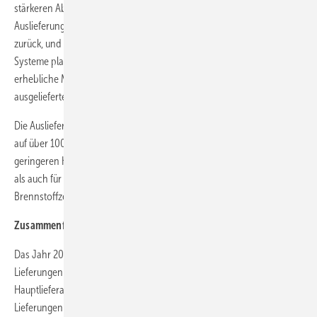
stärkeren Absatz von Bloom Energy zurückzuführen. Die
Auslieferungen von PAFC (phosphorsauren Brennstoffzellen) gingen
zurück, und während 2022 keine neuen MCFC (Schmelzkarbonat)-
Systeme platziert wurden, produziert FuelCell Energy weiterhin
erhebliche Mengen an Stacks für die Modernisierung von
ausgelieferten Systemen.
Die Auslieferungen von AFC-Systemen (alkalische Systeme) stiegen
auf über 100 Einheiten im Jahr 2022 und liegen damit trotz des
geringeren Kostenpotenzials sowohl für den Brennstoffzellenstapel
als auch für die Wasserstoffreinheit weit hinter den anderen
Brennstoffzellentypen zurück.
Zusammenfassung
Das Jahr 2022 war ein gutes Jahr für Brennstoffzellen. Obwohl die
Lieferungen in einige wenige Länder von einigen wenigen
Hauptlieferanten dominiert werden, beginnen wir endlich,
Lieferungen nach Australien und Südamerika zu sehen, was durch das