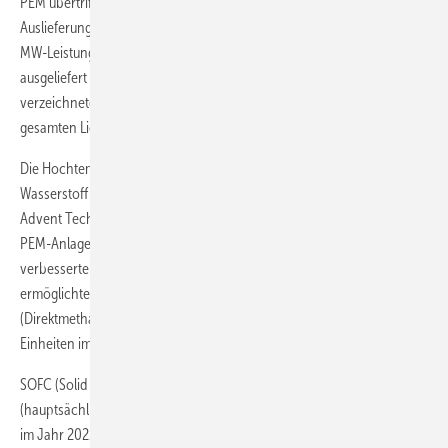
PEM übertrifft weiterhin die anderen Brennstoffzellentypen bei den
Auslieferungen, sowohl in Bezug auf das Volumen als auch auf die
MW-Leistung. Von den fast 90.500 Brennstoffzellen, die im Jahr 2022
ausgeliefert wurden, waren über 55.000 PEM. Nach Megawatt
verzeichneten PEM-Brennstoffzellen 2.151 MW, was 86 Prozent des
gesamten Liefervolumens entspricht.
Die Hochtemperatur-PEM, die im Allgemeinen eher Methanol als
Wasserstoff als Brennstoff verwendet, wächst weiter, angeführt von
Advent Technologies. Obwohl sie derzeit noch einen Bruchteil aller
PEM-Anlagen ausmacht, werden die Auslieferungen angesichts der
verbesserten Logistik und der durch den Methanol-Kraftstoff
ermöglichten längeren Laufzeiten noch stärker zunehmen. DMFC
(Direktmethanol) hatten ein gutes Jahr mit fast 8.000 ausgelieferten
Einheiten im Jahr 2022, hauptsächlich von SFC Energy.
SOFC (Solid Oxide) wuchsen auf fast 27.000 Einheiten im Jahr 2022
(hauptsächlich Mikro-KWK, nach Anzahl). Die MW-Zahl stieg von 207
im Jahr 2021 auf 249 im Jahr 2022. Dies ist größtenteils auf den