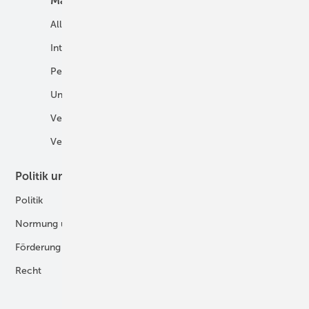
Markt
Mobilität
Allgemein
E-Fuels und H2-Derivate
International
Fahrzeuge
Personalien
H2 in der Logistik
Unternehmen
H2-Motor
Veranstaltungen
Tankstellen
Verbände
Politik und Recht
Technologie
Politik
Digitalisierung
Normung und Zertifizierung
Fertigung und Komponenten
Förderung
Forschung und Entwicklung
Recht
H2-Erzeugung
Produkte