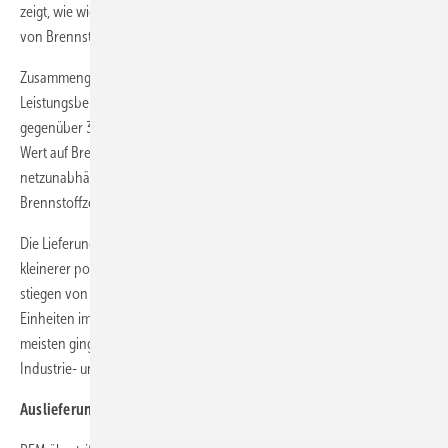
zeigt, wie wichtig die Politik der einzelnen Länder bei der Förderung
von Brennstoffzellen ist.
Zusammengenommen trugen Primärenergie und KWK im gesamten
Leistungsbereich 364 MW zu den Auslieferungen im Jahr 2022 bei,
gegenüber 335 MW im Jahr 2021. Obwohl die Entwickler immer mehr
Wert auf Brennstoffzellen zur Netzunterstützung und zur
netzunabhängigen Stromversorgung legen, blieb der Absatz von
Brennstoffzellen mit 14 MW (für beide Jahre) gedämpft.
Die Lieferungen von tragbaren Brennstoffzellen (einschließlich
kleinerer portabler APUs mit einer Leistung von weniger als 20 kW)
stiegen von knapp über 6.000 Einheiten im Jahr 2021 auf fast 8.000
Einheiten im Jahr 2022. Diese wurden weltweit geliefert, aber die
meisten gingen in die europäischen und nordamerikanischen
Industrie- und Verbrauchermärkte.
Auslieferungen nach Brennstoffzellentyp