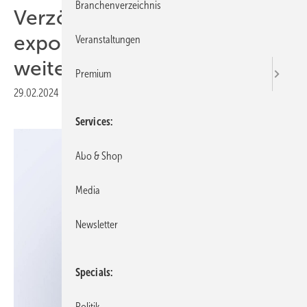
Branchenverzeichnis
Verzögert sich das
exponentielle Wachstum
Veranstaltungen
weiter?
Premium
29.02.2024
|
Druckvorschau
Services
Abo & Shop
Media
Newsletter
Specials
Politik