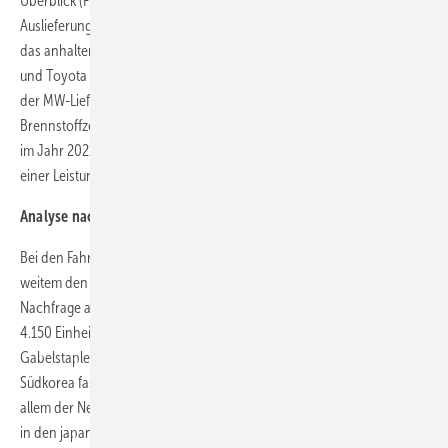
Überblick (Fuel Cell Industry Review – FCIR) zeigt, dass die Zahl der
Auslieferungen im Jahr 2022 ähnlich hoch war wie im Vorjahr – wobei
das anhaltende, aber langsame Wachstum weiterhin von Hyundai
und Toyota angeführt wurde, die immer noch für mehr als 60 Prozent
der MW-Lieferungen verantwortlich waren, sowie von
Brennstoffzellenbussen und -lastwagen in China. Wir schätzen, dass
im Jahr 2022 fast 89.200 Brennstoffzellen ausgeliefert wurden, was
einer Leistung von fast 2.500 MW entspricht.
Analyse nach Regionen
Bei den Fahrzeugen (die mit 85 % aller Lieferungen nach Megawatt bei
weitem den größten Anteil ausmachten) war ein Großteil der
Nachfrage auf China und Südkorea beschränkt. In China wurden über
4.150 Einheiten für alle Mobilitätsarten ausgeliefert (einschließlich
Gabelstapler, die in dem Land langsam in Fahrt kommen), während in
Südkorea fast 10.400 Einheiten in Betrieb genommen wurden, vor
allem der Nexo von Hyundai. Zusammen mit den 831 Toyota Mirai, die
in den japanischen Heimatmarkt geliefert wurden, entfielen auf Asien