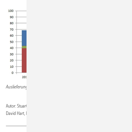
Auslieferungen nach Einheiten (in 1.000 Stück)
Autor: Stuart Jones, ERM, London, Großbritannien
David Hart, ERM, Lausanne, Schweiz