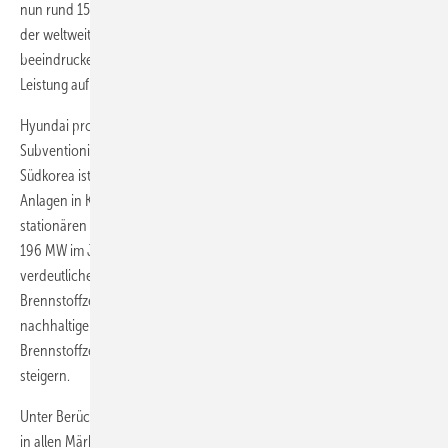
nun rund 15.600 Einheiten für den Transportmarkt, was 17 Prozent
der weltweiten Brennstoffzellenlieferungen entsprach. Aber noch
beeindruckender ist, dass rund 1.500 MW (60 %) der gelieferten
Leistung auf Asien entfielen.
Hyundai profitiert insbesondere von der 50-prozentigen
Subventionierung von Brennstoffzellenfahrzeugen in Südkorea.
Südkorea ist jetzt auch der größte Einzelmarkt für große stationäre
Anlagen in KWK- und Grundlastbetrieb. Die Lieferungen von
stationären Anlagen in das Land stiegen von 147 MW im Jahr 2021 auf
196 MW im Jahr 2022 (8 % der weltweiten MW-Zahl). Diese Zahlen
verdeutlichen die Bedeutung Südkoreas für den Absatz von
Brennstoffzellen – und darüber hinaus die Schlüsselrolle einer
nachhaltigen Politik sowie von Subventionen, die den
Brennstoffzellenunternehmen und OEMs helfen, ihr Volumen zu
steigern.
Unter Berücksichtigung des Ene-Farm-Programms entfielen auf Asien
in allen Märkten (stationär, mobil und tragbar) 60.850 Einheiten (zwei