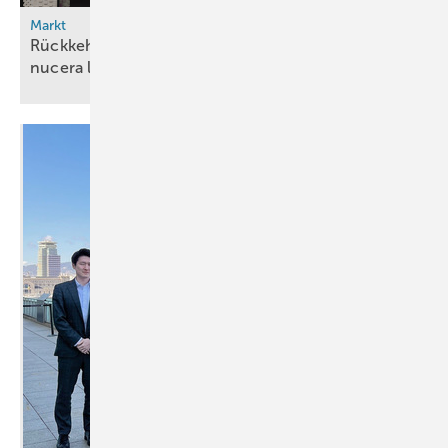
Markt
Rückkehr in die Gewinnzone: thyssenkrupp
nucera legt vorläufige Zahlen für 2024/25
vor