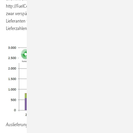
http://FuelCellIndustryReview.com verfügbar. Die Ausgabe 2022 ist
zwar verspätet, steht aber kurz bevor. Wir möchten uns bei allen
Lieferanten von Brennstoffzellen bedanken, die uns jedes Jahr die
Lieferzahlen zur Verfügung stellen, die unsere Analyse untermauern.
Auslieferungen nach MW