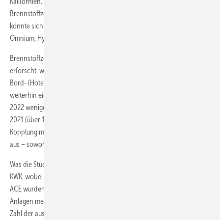
Kalifornien. Außerhalb Chinas waren die Auslieferungen von
Brennstoffzellen-Lkw im Jahr 2022 weltweit noch sehr gering. Das
könnte sich angesichts der Geschäftspläne von cellcentric, Plastic
Omnium, Hyzon und anderen ändern.
Brennstoffzellen für Schiffe und für die Luftfahrt werden weiterhin
erforscht, wobei der Schwerpunkt jetzt mehr auf dem Antrieb als auf
Bord- (Hotelbetrieb) oder Hilfsenergie liegt. Gabelstapler sind
weiterhin eine wichtige Anwendung für Brennstoffzellen, auch wenn
2022 weniger Einheiten ausgeliefert wurden (über 9.650 Einheiten) als
2021 (über 13.400 Einheiten). Primärenergie und Kraft-Wärme-
Kopplung machen einen großen Teil der verbleibenden Nachfrage
aus – sowohl in Stückzahlen als auch in MW.
Was die Stückzahlen betrifft, so dominiert nach wie vor die Mikro-
KWK, wobei Japan mit seinem Ene-Farm-Programm führend ist. Laut
ACE wurden im Jahr 2022 42.877 Anlagen installiert, über 3.000
Anlagen mehr als im Vorjahr. Außerhalb Japans und Europas ist die
Zahl der ausgelieferten Mikro-KWK-Anlagen vernachlässigbar, was