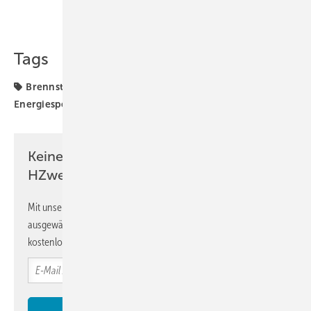
Teilen
Link kopieren
Tags
Brennstoffzellen
Elektromobilität
Energiespeicherung
Speicher
international
Keine Zeit? Kein Problem mit dem
HZwei-Newsletter!
Mit unserem Newsletter erhalten Sie regelmäßig von uns
ausgewählte Informationen und Neuigkeiten, gebündelt und
kostenlos direkt ins Postfach.