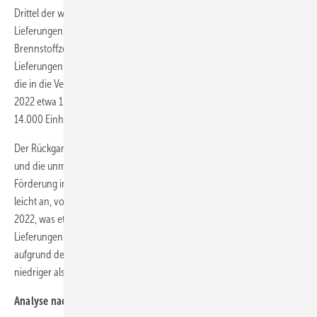
Drittel der weltweiten Lieferungen) und 1.770 MW (71 % der weltweiten
Lieferungen). Hinter Asien lag Nordamerika mit etwa 14.550
Brennstoffzellenlieferungen (fast 485 MW oder 19 % der weltweiten
Lieferungen in Megawatt), angeführt von Toyota und Bloom Energy,
die in die Vereinigten Staaten liefern. Auf Europa entfielen im Jahr
2022 etwa 13.250 Brennstoffzellenlieferungen, gegenüber knapp über
14.000 Einheiten im Jahr 2021.
Der Rückgang der Stückzahlen ist auf das Auslaufen des PACE-Projekts
und die unmittelbar bevorstehende Einstellung der KfW-433-
Förderung in Deutschland zurückzuführen. In Megawatt stieg die Zahl
leicht an, von korrigierten 204 MW im Jahr 2021 auf 228 MW im Jahr
2022, was etwa neun Prozent des Weltmarktes entspricht. Die
Lieferungen von Brennstoffzellenfahrzeugen nach Europa sind
aufgrund der geringen Subventionen der nationalen Regierungen
niedriger als in Asien und den USA.
Analyse nach Anwendungsbereichen