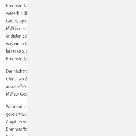
Brennstoffzellen für die Mobilität, vor allem für Autos, dominieren
weiterhin die Gesamtzahl. Über alle Mobilitätsarten (einschließlich
Gabelstapler) hinweg fielen 2022 85 Prozent der Lieferungen (2.100
MW) in diese Kategorie, 150 MW mehr als 2021. Bei den Einheiten
entfielen 35 Prozent der Lieferungen im Jahr 2022 auf die Mobilität,
was einen leichten Rückgang gegenüber 2021 bedeutet. Die Botschaft
lautet also, dass der Transportsektor wächst, aber auch andere
Brennstoffzellenmärkte wachsen.
Der nächstgrößere Beitrag zu den Fahrzeugauslieferungen kommt aus
China, wo 2022 ein Rekordwert von 3.789 Einheiten (Busse und Lkw)
ausgeliefert wurde. Zusammen steuerten diese schätzungsweise 387
MW zur Gesamtzahl im Jahr 2022 bei.
Während im Jahr 2022 fast 1.000 Brennstoffzellenbusse nach China
geliefert wurden, kamen in Europa nur 99 Zulassungen hinzu. Nach
Angaben von Calstart wurden 2022 in den USA 82 neue
Brennstoffzellenbusse in Betrieb genommen, hauptsächlich in