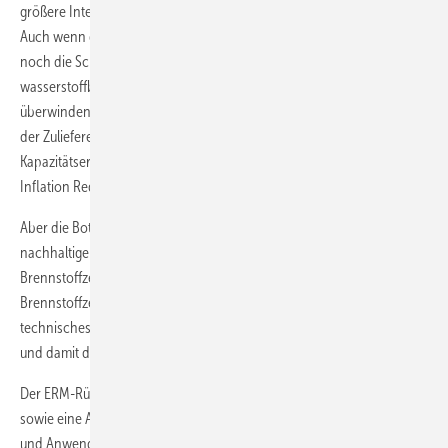
größere Interesse an Wasserstoff im Allgemeinen begünstigt wird.
Auch wenn das Interesse hilfreich ist, müssen die Brennstoffzellen
noch die Schwelle der hohen Kapitalkosten und (bei
wasserstoffbetriebenen Einheiten) die hohen Kraftstoffpreise
überwinden. Dies geschieht allmählich durch große Veränderungen in
der Zuliefererlandschaft, die IPCEI-Initiative in Europa, erhebliche
Kapazitätserweiterungen in der Brennstoffzellenproduktion und den
Inflation Reduction Act in den USA.
Aber die Botschaft bleibt weiterhin dieselbe: Es bedarf noch einer
nachhaltigen Unterstützung durch die Regierungen, damit
Brennstoffzellen die Energiewende voll unterstützen können. Einige
Brennstoffzellenunternehmen richten ihre Konzepte und ihr
technisches Wissen nun auch auf die Elektrolyse aus, um den Markt,
und damit den „Hockeyschläger“, voranzutreiben.
Der ERM-Rückblick, eine Zusammenfassung der Aktivitäten des Jahres
sowie eine Analyse der Brennstoffzellenlieferungen nach Region, Typ
und Anwendung im Jahresvergleich, ist unter