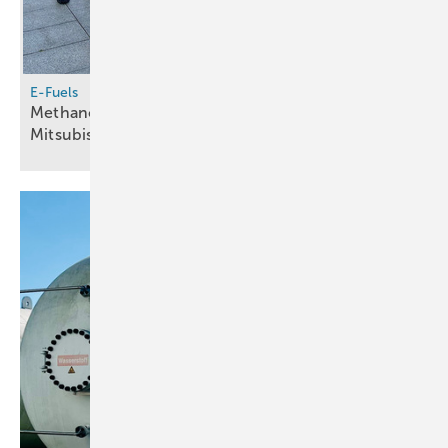
E-Fuels
Methanol Reformer liefert Methanolreformer an
Mitsubishi Gas
Chemical