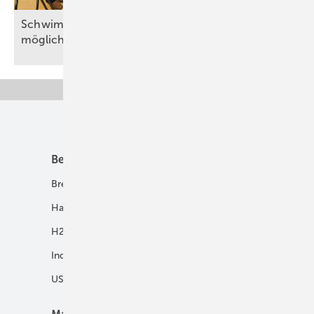
Schwimmende Elektrolyseure: Bis 1,5 GW pro Jahr
möglich
Unsere Themen
Best Practice
Infrastruktur
Brennstoffzelle
H2-Transport
Hausenergie
Netze
H2 in Kommunen
Speicher
Industrie
USV und Autarke Systeme