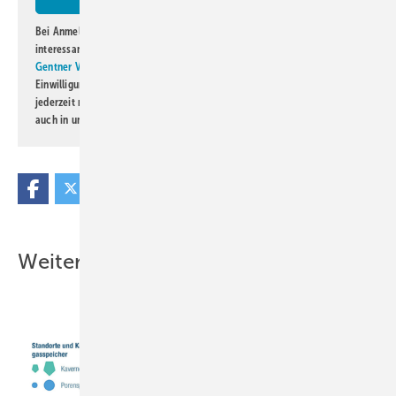
Bei Anmeldung zu diesem Newsletter bin ich damit einverstanden, über
interessante Verlags- und Online-Angebote
der Marken der Alfons W.
Gentner Verlag GmbH & Co. KG
informiert zu werden. Diese
Einwilligung kann ich jederzeit widerrufen und eine Abmeldung ist
jederzeit möglich. Informationen zum Umgang mit Daten finden Sie
auch in unserer
Datenschutzerklärung
.
Weitere Inhalte