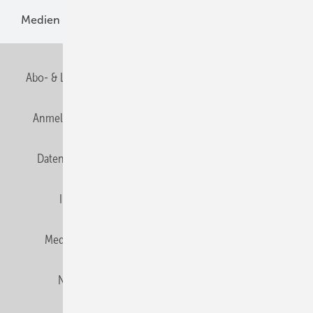
Medien
Menschen und Märkte
Meldungen
Abo- & Leserservice
AGB
Alle Inhalte chronologisch
Anmelden
Anmeldung und Registrierung
E-Paper
Datenschutz
Gentner Verlag
HZwei abonnieren
Impressum
Karriere bei Gentner
Team
Mediaservice
Mitgliedschaften und Engagement
Newsletter
Privacy Manager
RSS-Feed