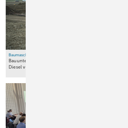
Baumaschinen
Bauunternehmen Eberhard will ab 2027 Solar-
Diesel von Synhelion
beziehen