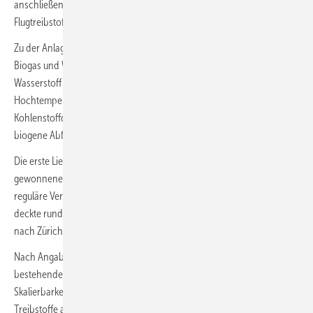
anschließend in einer norddeutschen Raffinerie zu zertifiziertem
Flugtreibstoff (Jet-A-1) verarbeitet.
Zu der Anlage in Jülich gehört ein thermochemischer Reaktor, der aus
Biogas und Wasser ein Synthesegas erzeugt, das eine Mischung aus
Wasserstoff und Kohlenmonoxid ist. Die dafür notwendige
Hochtemperatur-Prozesswärme wird mittels Solarenergie erreicht. Als
Kohlenstoffquelle verwendet Synhelion RED-zertifizierte nachhaltige
biogene Abfälle, meist aus der Landwirtschaft.
Die erste Lieferung umfasste 190 Liter solaren Rohöls. Der daraus
gewonnene Treibstoff wurde über den Flughafen Hamburg in das
reguläre Versorgungssystem eingespeist. Die eingespeiste Menge
deckte rund sieben Prozent des Bedarfs eines Fluges von Hamburg
nach Zürich.
Nach Angaben von Synhelion ist die nahtlose Integration in
bestehende Raffinerieprozesse ein zentraler Schritt für die
Skalierbarkeit der Technologie. Das Unternehmen stellt synthetische
Treibstoffe aus Solarenergie her, darunter Kerosin, Diesel und Benzin.