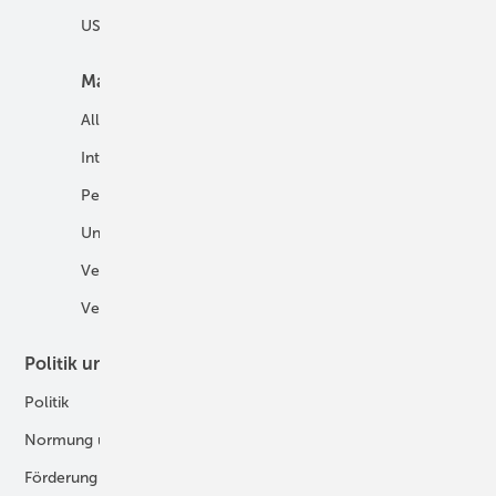
USV und Autarke Systeme
Markt
Mobilität
Allgemein
E-Fuels und H2-Derivate
International
Fahrzeuge
Personalien
H2 in der Logistik
Unternehmen
H2-Motor
Veranstaltungen
Tankstellen
Verbände
Politik und Recht
Technologie
Politik
Digitalisierung
Normung und Zertifizierung
Fertigung und Komponenten
Förderung
Forschung und Entwicklung