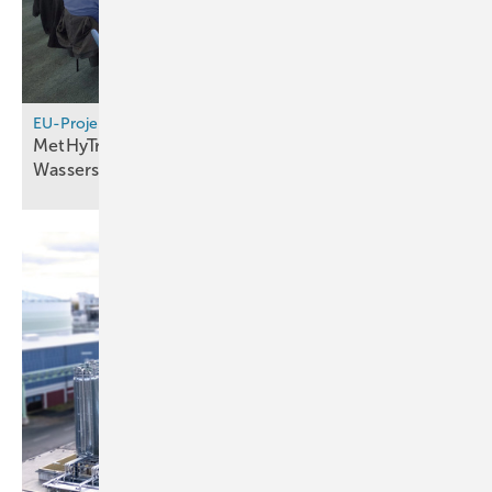
EU-Projekt
MetHyTrucks erarbeitet Standards für
Wasserstoffqualität im
Schwerlastverkehr