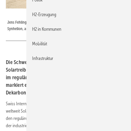
Synhelion
H2-Erzeugung
Jens Fehlinger, CEO of SWISS, Philipp Furler, Co-CEO and co-founder of
Synhelion, and the cabin crew at the first delivery of the solar aviation fuel.
H2 in Kommunen
Mobilität
Infrastruktur
Die Schweizer Fluggesellschaft SWISS hat erstmals
Solartreibstoff des Cleantech-Unternehmens Synhelion
im regulären Flugbetrieb eingesetzt. Die Lieferung
markiert einen technologischen Meilenstein für die
Dekarbonisierung der Luftfahrt.
Swiss International Air Lines (SWISS) hat als erste Fluggesellschaft
weltweit Solartreibstoff des Schweizer Unternehmens Synhelion in
den regulären Flugbetrieb integriert. Das synthetische Rohöl wurde in
der industriellen Pilotanlage „Dawn“ von Synhelion produziert und