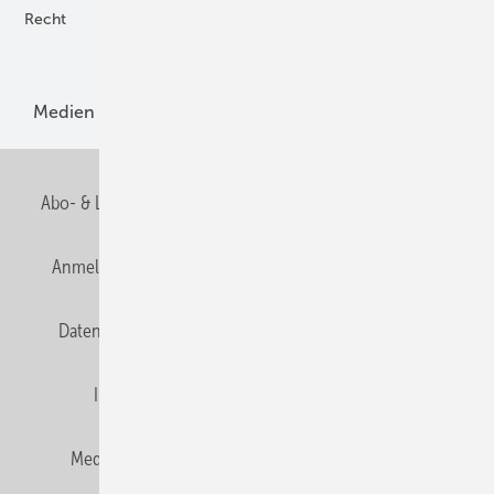
Recht
H2-Erzeugung
Produkte
Medien
Menschen und Märkte
Meldungen
Abo- & Leserservice
AGB
Alle Inhalte chronologisch
Anmelden
Anmeldung und Registrierung
E-Paper
Datenschutz
Gentner Verlag
HZwei abonnieren
Impressum
Karriere bei Gentner
Team
Mediaservice
Mitgliedschaften und Engagement