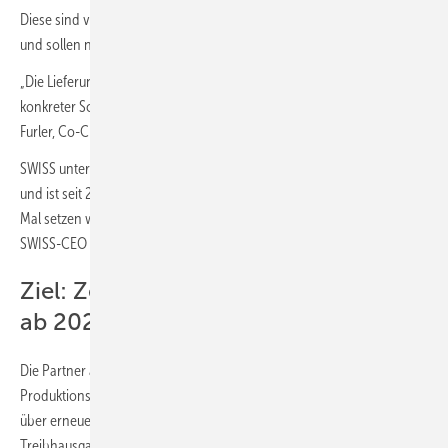
Diese sind vollständig kompatibel mit der bestehenden Infrastruktur
und sollen nahezu CO₂-neutral sein.
„Die Lieferung des ersten Fasses an SWISS ist ein symbolischer, aber
konkreter Schritt in Richtung nachhaltigere Luftfahrt“, sagte Philipp
Furler, Co-CEO und Mitgründer von Synhelion.
SWISS unterstützt die Kommerzialisierung der Technologie seit 2020
und ist seit 2022 auch als Investor an Synhelion beteiligt. „Zum ersten
Mal setzen wir solaren Treibstoff im zivilen Luftverkehr ein“, sagte
SWISS-CEO Jens Fehlinger.
Ziel: Zertifizierung und Markteintritt
ab 2027
Die Partner arbeiten nun an der Nachhaltigkeitszertifizierung des
Produktionsprozesses und des Treibstoffs gemäß der EU-Richtlinie
über erneuerbare Energien. Diese schreibt eine
Treibhausgasreduktion von mindestens 70 Prozent gegenüber