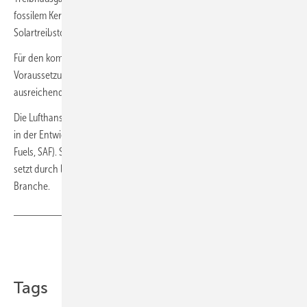
fossilem Kerosin vor. Eine unabhängige Ökobilanz bescheinigt dem
Solartreibstoff von Synhelion, diese Vorgabe deutlich zu übertreffen.
Für den kommerziellen Markteintritt ab 2027 sollen nun die
Voraussetzungen für eine kontinuierliche Produktion und
ausreichende Kapazitäten geschaffen werden.
Die Lufthansa Group, zu der SWISS gehört, engagiert sich seit Jahren
in der Entwicklung nachhaltiger Flugtreibstoffe (Sustainable Aviation
Fuels, SAF). Sie beteiligt sich an Forschungs- und Pilotprojekten und
setzt durch langfristige Abnahmeverträge Marktanreize für die
Branche.
Teilen
Link kopieren
Tags