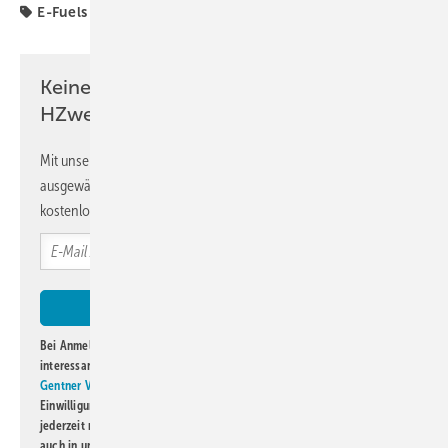
E-Fuels
Industrie
Mobilität
Keine Zeit? Kein Problem mit dem
HZwei-Newsletter!
Mit unserem Newsletter erhalten Sie regelmäßig von uns
ausgewählte Informationen und Neuigkeiten, gebündelt und
kostenlos direkt ins Postfach.
Bei Anmeldung zu diesem Newsletter bin ich damit einverstanden, über
interessante Verlags- und Online-Angebote
der Marken der Alfons W.
Gentner Verlag GmbH & Co. KG
informiert zu werden. Diese
Einwilligung kann ich jederzeit widerrufen und eine Abmeldung ist
jederzeit möglich. Informationen zum Umgang mit Daten finden Sie
auch in unserer
Datenschutzerklärung
.