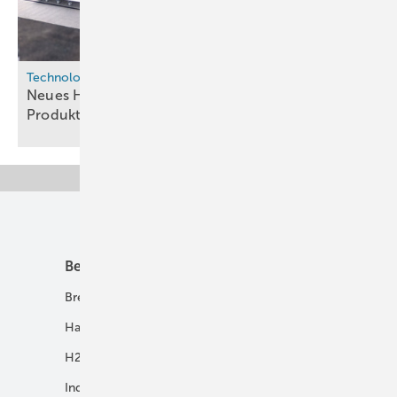
Technologie
Neues Hydrocracking-Verfahren soll E-SAF-
Produktion effizienter
machen
Unsere Themen
Best Practice
Infrastruktur
Brennstoffzelle
H2-Transport
Hausenergie
Netze
H2 in Kommunen
Speicher
Industrie