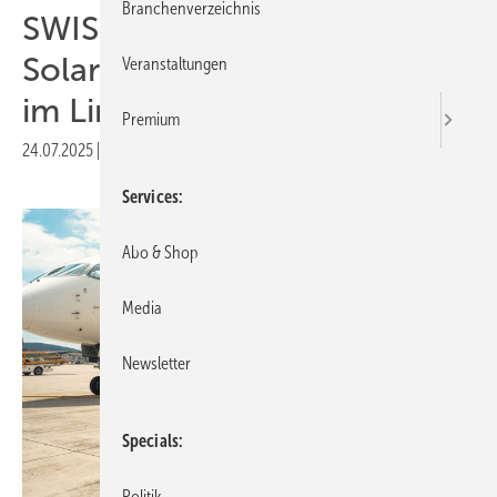
Branchenverzeichnis
SWISS setzt erstmals
Solartreibstoff von Synhelion
Veranstaltungen
im Linienflug ein
Premium
24.07.2025
|
Druckvorschau
Services
Abo & Shop
Media
Newsletter
Specials
Politik