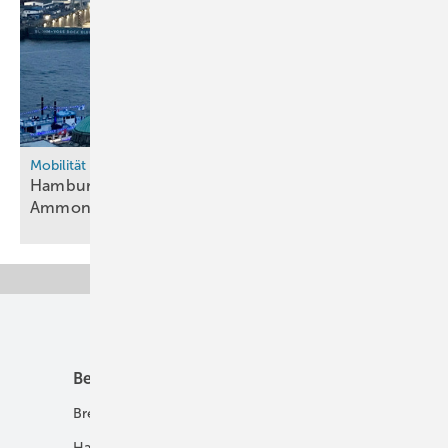
Mobilität
Hamburger Hafen wird „bunker ready“ für
Ammoniak
Unsere Themen
Best Practice
Infrastruktur
Brennstoffzelle
H2-Transport
Hausenergie
Netze