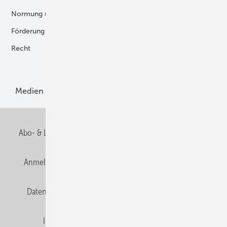
Normung und Zertifizierung
Fertigung und Komponenten
Förderung
Forschung und Entwicklung
Recht
H2-Erzeugung
Produkte
Medien
Menschen und Märkte
Meldungen
Abo- & Leserservice
AGB
Alle Inhalte chronologisch
Anmelden
Anmeldung und Registrierung
E-Paper
Datenschutz
Gentner Verlag
HZwei abonnieren
Impressum
Karriere bei Gentner
Team