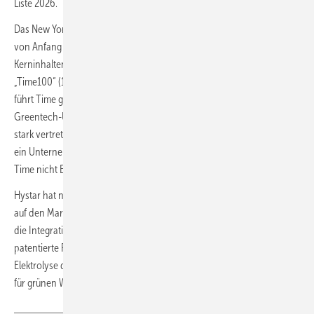
Liste 2026.
Das New Yorker Magazin Time gibt es seit mehr als 100 Jahren und
von Anfang an gehörten verschiedenste Ranglisten zu seinen
Kerninhalten, darunter „Person of the Year“ seit 1927 und die
„Time100“ (100 einflussreichste Persönlichkeiten) seit 1999. Seit 2025
führt Time gemeinsam mit Statista auch ein Ranking der Top 100
Greentech-Unternehmen. Das Thema Energie ist dabei besonders
stark vertreten und auf Platz 1 steht das General Fusion aus Kanada –
ein Unternehmen, das sich mit Kernfusion befasst. Für Hystar nennt
Time nicht Energie, sondern „Ressourcen“ als Kategorie.
Hystar hat nach eigenen Angaben kürzlich den Elektrolyseur Orion
auf den Markt gebracht. Das modulare und skalierbare System sei für
die Integration in große industrielle Wasserstoffanlagen ausgelegt. Die
patentierte PEM-Technologie des Unternehmens soll die Effizienz der
Elektrolyse deutlich steigern und gleichzeitig die Produktionskosten
für grünen Wasserstoff senken.