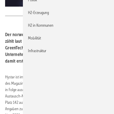
Igor - stock.adobe.com
H2-Erzeugung
H2 in Kommunen
Der norwegische PEM-Elektrolyseur-Hersteller Hystar
Mobilität
zählt laut Time und Statista zu den weltweit führenden
GreenTech-Unternehmen 2026. Im Ranking kletterte das
Infrastruktur
Unternehmen von Platz 142 auf Rang 81 und gehört
damit erstmals zu den Top 100.
Hystar ist im jährlichen Ranking „World’s Top GreenTech Companies“
des Magazins Time und des Marktforschers Statista zum zweiten Mal
in Folge ausgezeichnet worden. Der Anbieter von Protonen-
Austausch-Membran-Elektrolyseuren (PEM) verbesserte sich von
Platz 142 auf Rang 81. Damit zählt das Unternehmen nach eigenen
Angaben zu einer kleinen Gruppe skandinavischer Firmen auf der