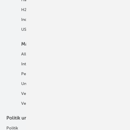
H2 in Kommunen
Speicher
Industrie
USV und Autarke Systeme
Markt
Mobilität
Allgemein
E-Fuels und H2-Derivate
International
Fahrzeuge
Personalien
H2 in der Logistik
Unternehmen
H2-Motor
Veranstaltungen
Tankstellen
Verbände
Politik und Recht
Technologie
Politik
Digitalisierung