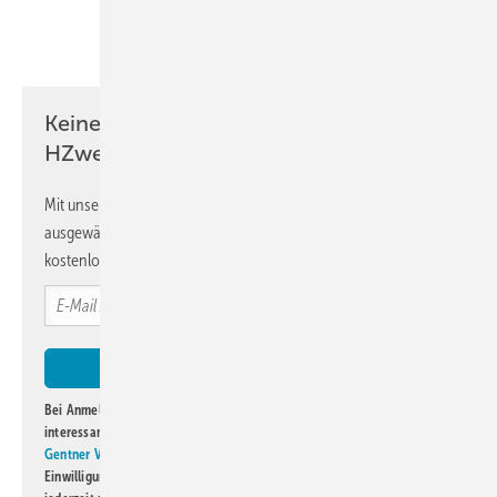
Teilen
Link kopieren
Keine Zeit? Kein Problem mit dem
HZwei-Newsletter!
Mit unserem Newsletter erhalten Sie regelmäßig von uns
ausgewählte Informationen und Neuigkeiten, gebündelt und
kostenlos direkt ins Postfach.
Bei Anmeldung zu diesem Newsletter bin ich damit einverstanden, über
interessante Verlags- und Online-Angebote
der Marken der Alfons W.
Gentner Verlag GmbH & Co. KG
informiert zu werden. Diese
Einwilligung kann ich jederzeit widerrufen und eine Abmeldung ist