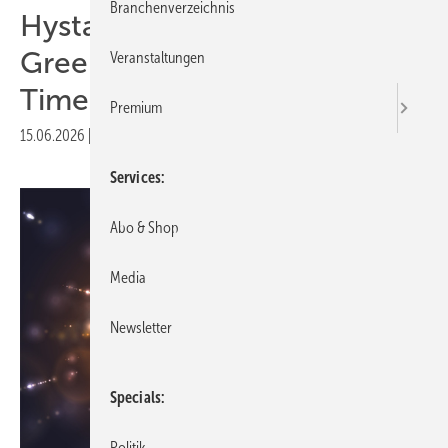
Branchenverzeichnis
Hystar erreicht Platz 81 im
GreenTech-Ranking von
Veranstaltungen
Time und Statista
Premium
15.06.2026
|
Druckvorschau
Services
Abo & Shop
Media
Newsletter
Specials
Politik