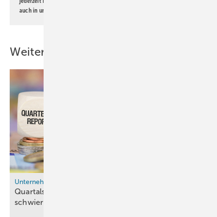
jederzeit möglich. Informationen zum Umgang mit Daten finden Sie
auch in unserer
Datenschutzerklärung
.
Weitere Inhalte
Unternehmen
Quartalszahlen von Thyssenkrupp Nucera zeigen
schwierige Auftragslage für grünen
Wasserstoff