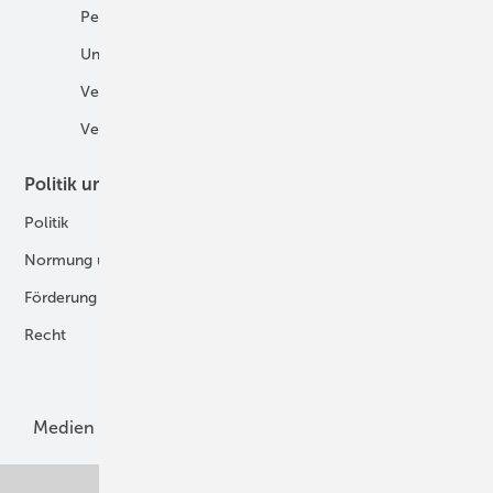
Personalien
H2 in der Logistik
Unternehmen
H2-Motor
Veranstaltungen
Tankstellen
Verbände
Politik und Recht
Technologie
Politik
Digitalisierung
Normung und Zertifizierung
Fertigung und Komponenten
Förderung
Forschung und Entwicklung
Recht
H2-Erzeugung
Produkte
Medien
Menschen und Märkte
Meldungen