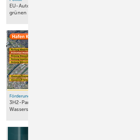
EU-Automotive-Paket sieht Vorschriften für
grünen Stahl
vor
Förderung
3H2-Partner erhalten Zuschlag für
Wasserstoffprojekte