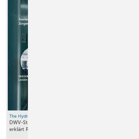
The Hydrogen Elevator
DWV-Strategiepapier „H2026": Friederike Lassen
erklärt Resilienz durch
Wasserstoff