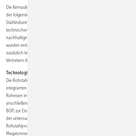
Die Kernaufgabe der Studie bestand in einer detaillierten Diskussion
der folgenden Fragestellungen: Wie kann sich der H2-Bedarf der
Stahlindustrie in Deutschland bis 2045 entwickeln? Was sind die
technischen, ökonomischen und ökologischen Parameter einer
nachhaltigen Rohstahl-Wertschöpfungskette in Deutschland? Hierfür
wurden entsprechende Studien der letzten Jahre ausgewertet und
zusätzlich technisch und strategisch vertiefende Gespräche mit
Vertretern der Fachkommission HySteel geführt.
Technologiepfade für die Stahlherstellung
Die Rohstahlproduktion in Deutschland erfolgt heute mithilfe der
integrierten Stein- bzw. Kokskohle-basierten Erschmelzung von
Roheisen im konventionellen Hochofen (Blast Furnace, BF) mit
anschließender Sauerstoff-Aufblaskonversion (Basic Oxygen Furnace,
BOF) zur Einstellung des Kohlenstoffgehalts. Dabei geht ein Großteil
der untersuchten Studien davon aus, dass die jährliche
Rohstahlproduktion in Deutschland ihr Niveau von etwa 40
Megatonnen (Mt) Rohstahl halten wird. Die Stahlproduktion war damit