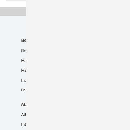
Unsere Themen
Best Practice
Infrastruktur
Brennstoffzelle
H2-Transport
Hausenergie
Netze
H2 in Kommunen
Speicher
Industrie
USV und Autarke Systeme
Markt
Mobilität
Allgemein
E-Fuels und H2-Derivate
International
Fahrzeuge