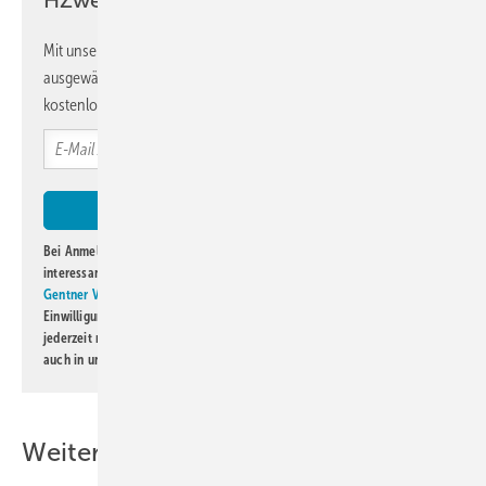
Mit unserem Newsletter erhalten Sie regelmäßig von uns
ausgewählte Informationen und Neuigkeiten, gebündelt und
kostenlos direkt ins Postfach.
Bei Anmeldung zu diesem Newsletter bin ich damit einverstanden, über
interessante Verlags- und Online-Angebote
der Marken der Alfons W.
Gentner Verlag GmbH & Co. KG
informiert zu werden. Diese
Einwilligung kann ich jederzeit widerrufen und eine Abmeldung ist
jederzeit möglich. Informationen zum Umgang mit Daten finden Sie
auch in unserer
Datenschutzerklärung
.
Weitere Inhalte