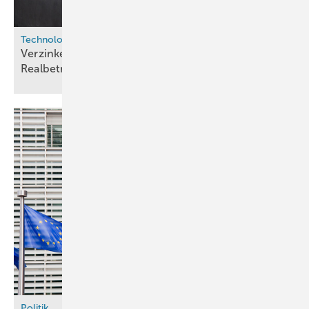
Technologie
Verzinkerei testet Wasserstoffbrenner im
Realbetrieb
Politik