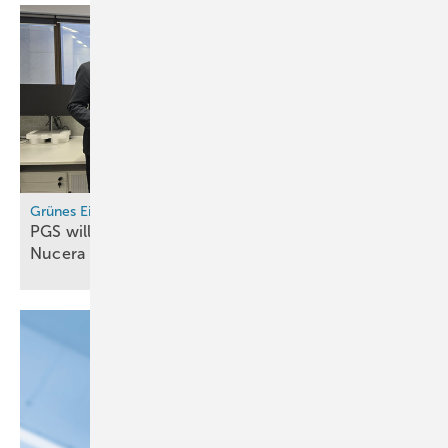
Grünes Eisen
PGS will 1,4-GW-Elektrolyseur von Thyssenkrupp
Nucera
kaufen