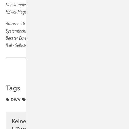
Den kompletten Fachbericht finden Sie in der aktuellen Ausgabe des
HZwei-Magazins.
Autoren: Dr. Jan Michalski, Christopher Kutz - beide Ludwig-Bölkow-
Systemtechnik GmbH, Ottobrun; Dr. Ulrich Bünger - Selbstständiger
Berater Erneuerbare Energien, Dießen am Ammersee & Dr. Michael
Ball - Selbstständiger Berater Wasserstoff-Energietechnik, Den Haag
Teilen
Link kopieren
Tags
DWV
Industrie
Keine Zeit? Kein Problem mit dem
HZwei-Newsletter!