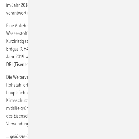
im Jahr 2018 für etwa sieben Prozent der deutschen CO2-Emissionen
verantwortlich.
Eine Abkehr von (Koks-)Kohle und der Einsatz von (grünem)
Wasserstoff als Reduktionsmittel sind daher langfristig unumgänglich.
Kurzfristig stellt auch die Direktreduktion von Eisenerz mithilfe von
Erdgas (CH4-DR) eine Option zur THG-Emissions-Reduktion dar. Im
Jahr 2019 wurde so weltweit bereits ein großer Teil der rund 108 Mt
DRI (Eisenschwamm) hergestellt.
Die Weiterverarbeitung des so hergestellten Eisenschwamms zu
Rohstahl erfolgt in geeigneten Schmelzaggregaten (heute
hauptsächlich Elektrolichtbogenöfen, EAF). Um jedoch die
Klimaschutzziele bis 2045 zu erreichen, muss die Rohstahlerzeugung
mithilfe grünen Wasserstoffs (H2-DR) erfolgen, mit Weiterverarbeitung
des Eisenschwamms im elektrischen Lichtbogenofen unter
Verwendung erneuerbaren Stroms.
… gekürzte Online-Version