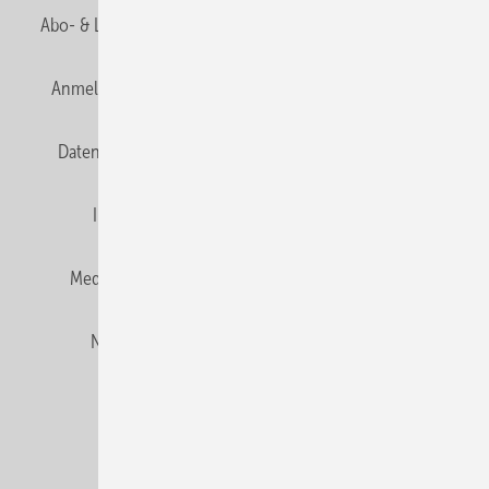
Abo- & Leserservice
AGB
Alle Inhalte chronologisch
Anmelden
Anmeldung und Registrierung
E-Paper
Datenschutz
Gentner Verlag
HZwei abonnieren
Impressum
Karriere bei Gentner
Team
Mediaservice
Mitgliedschaften und Engagement
Newsletter
Privacy Manager
RSS-Feed
© 2026 HZwei