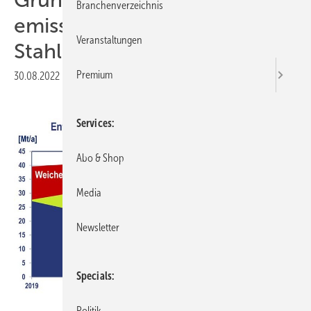
Branchenverzeichnis
emissionsfreie
Veranstaltungen
Stahlerzeugung
Premium
30.08.2022
|
Druckvorschau
Services
Abo & Shop
Media
Newsletter
Specials
Politik