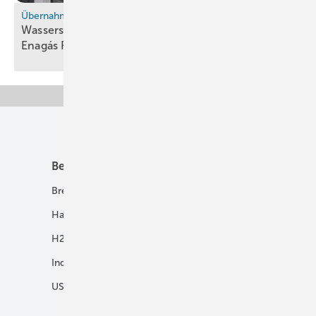
Übernahmne
Wasserstoff-Fonds Hy24 wird Mehrheitseigner von
Enagás
Renovable
Unsere Themen
Best Practice
Infrastruktur
Brennstoffzelle
H2-Transport
Hausenergie
Netze
H2 in Kommunen
Speicher
Industrie
USV und Autarke Systeme