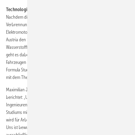
Technologieoffenheit für die Zukunft
Nachdem die Formula Student traditionell in zwei Klassen, eine mit
Verbrennungsmotor (CV – combustion vehicle) und eine mit
Elektromotor (EV – electric vehicle), aufgeteilt ist, gibt Formula Student
Austria den Studierenden nun auch die Möglichkeit,
Wasserstofffahrzeuge zu entwickeln und zu bauen. Dem Veranstalter
geht es dabei um Technologieoffenheit. Um die Teilnahme von
Fahrzeugen mit H
-Antrieb beim Event 2025 zu ermöglichen, hat
2
Formula Student Austria schon vor knapp drei Jahren begonnen, sich
mit dem Thema zu beschäftigen.
Maximilian Jauk, Head of Design bei Formula Student Austria,
berichtet: „Unsere Motivation liegt darin, dass wir den zukünftigen
Ingenieuren die Chance bieten möchten, sich außerhalb des
Studiums mit dem Thema Wasserstoff zu beschäftigen. Dieses Thema
wird für Arbeitgeber aus verschiedenen Branchen immer wichtiger.
Uns ist bewusst, dass sich Alumni von Formula-Student-Teams nicht
ausschließlich in der Automobilbranche bewerben, sondern auch das