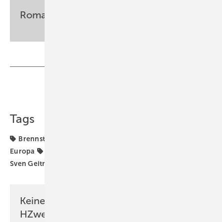
Romana Mocnik; Steffen Schmitt
Teilen
Link kopieren
Tags
Brennstoffzellen
Elektromobilität
Entwicklung
Europa
Fahrzeuge
Forschung und Entwicklung
Sven Geitmann
Wasserstoff
Wasserstoffwirtschaft
Keine Zeit? Kein Problem mit dem
HZwei-Newsletter!