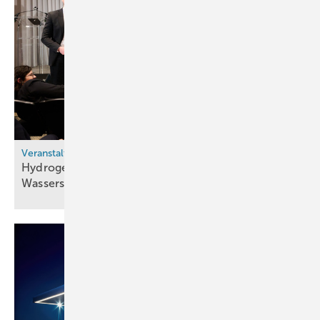
Veranstaltungen
Hydrogen Europe Research ehrt junge Talente der
Wasserstoffforschung