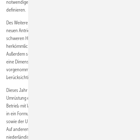
notwendigen Komponenten wie Tank oder Brennstoffzelle zu
definieren.
Des Weiteren wurde eine Analyse gefordert, um die Auswirkungen des
neuen Antriebsstrangs und des zusätzlichen Gewichts durch die
schweren Hochdrucktanks auf die Rundenzeiten im Vergleich zu
herkömmlichen Formula-Student-Fahrzeugen zu untersuchen.
Außerdem sollten das Tanksystem und die Kühlung analysiert und
eine Dimensionierung von Tank, Akku und Brennstoffzelle
vorgenommen werden. Letztendlich sollten auch noch die Kosten
berücksichtigt werden.
Dieses Jahr stellte das Team der FH Campus Wien ihr Konzept für die
Umrüstung eines konventionellen Verbrennungsmotors auf den
Betrieb mit Wasserstoff sowie für die Integration der H
-Komponenten
2
in ein Formula-Student-Fahrzeug vor. Teams der Universität Wien
sowie der Universität Karlsruhe zeigten Konzepte mit Brennstoffzellen.
Auf anderen Events präsentierten sich deutsche, schweizerische und
niederländische Teams.