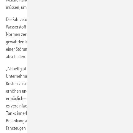
müssen, um Sicherheit und Fairness zu gewährleisten.
Die Fahrzeuge dürfen maximal 2 kg Wasserstoff an Bord haben. Der
Wasserstoff wird bei einem Druck von bis zu 350 bar in nach den
Normen zertifizierten Tanks gespeichert. Um die Sicherheit zu
gewährleisten, müssen Sensoren implementiert werden, die im Fall
einer Störung das Fahrzeug und insbesondere die Wasserstoffzufuhr
abschalten.
„Aktuell gibt es Überlegungen, ob wir in Zusammenarbeit mit einem
Unternehmen Standardtanks anbieten können, um für die Teams die
Kosten zu senken, die Beschaffung zu erleichtern, die Sicherheit zu
erhöhen und uns weitere Optionen bei der Betankung zu
ermöglichen. So wäre eventuell ein Tauschsystem denkbar, wie man
es vereinfacht gesagt vom Gasgrill kennt. Laut Regelwerk sollen die
Tanks innerhalb von 15 Minuten ausbaubar sein, damit eine
Betankung außerhalb des Fahrzeugs möglich ist und die Teams an den
Fahrzeugen mit ausgebautem Tank arbeiten können. Dadurch stellen