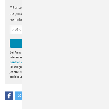
Mit unserem Newsletter erhalten Sie regelmäßig von uns
ausgewählte Informationen und Neuigkeiten, gebündelt und
kostenlos direkt ins Postfach.
Bei Anmeldung zu diesem Newsletter bin ich damit einverstanden, über
interessante Verlags- und Online-Angebote
der Marken der Alfons W.
Gentner Verlag GmbH & Co. KG
informiert zu werden. Diese
Einwilligung kann ich jederzeit widerrufen und eine Abmeldung ist
jederzeit möglich. Informationen zum Umgang mit Daten finden Sie
auch in unserer
Datenschutzerklärung
.