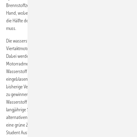
Brennstoffzelle sowie der Auslegung des Akkus haben die Teams freie
Hand, wobei beim 22 Kilometer langen Ausdauerrennen mindestens
die Hälfte der Energie von der Brennstoffzelle bereitgestellt werden
muss.
Die wasserstoffbetriebenen Verbrennerfahrzeuge können mit
Viertaktmotoren mit bis zu 1,6 Liter Hubraum ausgestattet werden.
Dabei werden die meisten Teams voraussichtlich auf
Motorradmotoren zurückgreifen und diese auf den Betrieb mit
Wasserstoff umrüsten. Die angesaugte Luftmenge sowie die
eingeblasene Menge an Wasserstoff sind nicht reglementiert. „Für
bisherige Verbrenner-Teams wird es immer schwieriger, Partnerfirmen
zu gewinnen. Durch den Umstieg von fossilen Brennstoffen auf
Wasserstoff eröffnen wir den Teams auch neue Möglichkeiten,
langjährige Sponsoren zu finden. Zusätzlich beschäftigen sie sich mit
alternativen Antrieben und der Reduzierung des CO
-Fußabdrucks für
2
eine grüne Zukunft“, erklärt Christoph Hirt, Eventmanager von Formula
Student Austria.