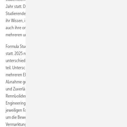
Jahr statt. Diese Rennserie ermöglicht es jungen, engagierten
Studierenden von Universitäten und Fachhochschulen aus aller Welt,
ihr Wissen, ihre Konstruktions- und Entwicklungsfähigkeiten sowie
auch ihre organisatorischen und kaufmännischen Talente in
mehreren unterschiedlichen Disziplinen unter Beweis zu stellen.
Formula Student Austria findet jährlich am Red Bull Ring in Spielberg
statt. 2025 nehmen 58 internationale Teams aus knapp 20
unterschiedlichen Nationen und damit mehr als 1.600 Studierende
teil. Unterschiedliche Disziplinen fordern die Studierenden auf
mehreren Ebenen heraus. Neben der obligatorischen technischen
Abnahme geht es in fünf dynamischen Disziplinen um Schnelligkeit
und Zuverlässigkeit der selbst konstruierten und gefertigten
Rennboliden. Die drei statischen Disziplinen umfassen das
Engineering Design und damit die Bewertung der Konstruktion des
jeweiligen Fahrzeugs durch internationale Juroren. Außerdem geht es
um die Bewertung des erstellten Business-Plans und der
Vermarktungsstrategie, genauso wie um die Kostenaufstellung.