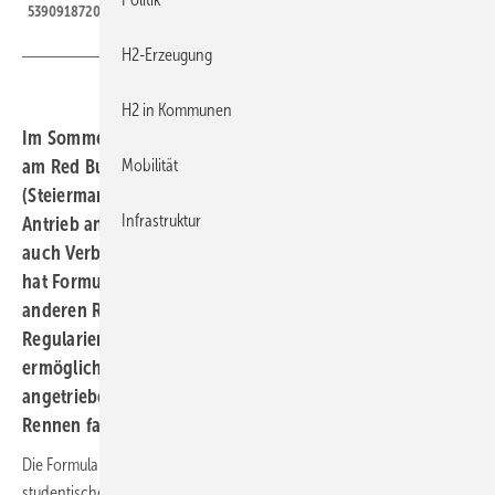
53909187205_41bedca71f_o - 1K JPEG
H2-Erzeugung
H2 in Kommunen
Im Sommer 2025 sollen die ersten Wasserstofffahrzeuge
am Red Bull Ring im österreichischen Spielberg
Mobilität
(Steiermark) gegen Fahrzeuge mit konventionellem
Infrastruktur
Antrieb antreten. Damit dort sowohl Brennstoffzellen als
auch Verbrennungsmotoren eingesetzt werden dürfen,
hat Formula Student Austria in Zusammenarbeit mit
anderen Rennveranstaltern entsprechende H
-
2
Regularien veröffentlicht, die es studentischen Teams
ermöglichen, zukünftig Rennwagen, die mit Wasserstoff
angetrieben werden, zu konstruieren, zu bauen und
Rennen fahren zu lassen.
Die Formula Student Austria (FSA) ist das österreichische Event der
studentischen Rennserie Formula Student und findet seit 2009 jedes