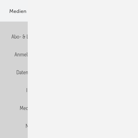
Medien
Menschen und Märkte
Meldungen
Abo- & Leserservice
AGB
Alle Inhalte chronologisch
Anmelden
Anmeldung und Registrierung
E-Paper
Datenschutz
Gentner Verlag
HZwei abonnieren
Impressum
Karriere bei Gentner
Team
Mediaservice
Mitgliedschaften und Engagement
Newsletter
Privacy Manager
RSS-Feed