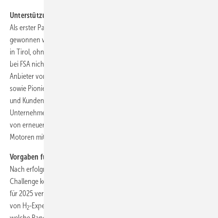
Unterstützung aus der Wirtschaft
Als erster Partner zum Thema Wasserstoff konnte die INNIO Group
gewonnen werden, ein global agierendes Unternehmen mit Hauptsitz
in Tirol, ohne deren Unterstützung die Hydrogen Concept Challenge
bei FSA nicht möglich wäre. Die INNIO Group als ein führender
Anbieter von Energielösungen und damit verbundenen Services
sowie Pionier in grünen Technologien unterstützt seine Kundinnen
und Kunden dabei, sich in Richtung Net Zero zu bewegen. Das
Unternehmen bringt mehr als 50 Jahre Erfahrung in der Umwandlung
von erneuerbaren Energieträgern mit und bietet bereits heute
Motoren mit einer „Ready for H2“-Option an.
Vorgaben für 2025
Nach erfolgreichen zwei Jahren mit der Hydrogen Concept
Challenge konnte im Juli 2024 die erste Version der Hydrogen Rules
für 2025 veröffentlicht werden. Mithilfe von Feedback aus Industrie,
von H
-Experten und interessierten Teams definiert das Regelwerk,
2
welche Randbedingungen von den Teams eingehalten werden