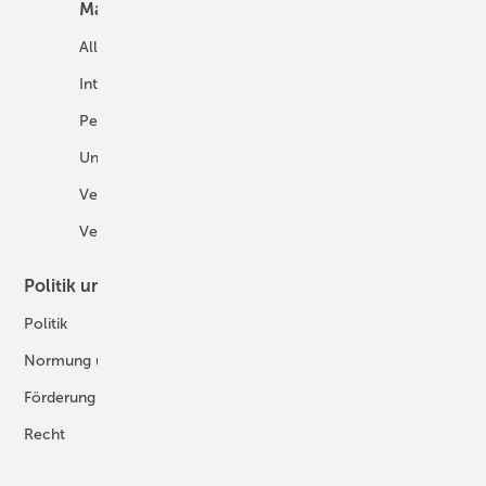
Markt
Mobilität
Allgemein
E-Fuels und H2-Derivate
International
Fahrzeuge
Personalien
H2 in der Logistik
Unternehmen
H2-Motor
Veranstaltungen
Tankstellen
Verbände
Politik und Recht
Technologie
Politik
Digitalisierung
Normung und Zertifizierung
Fertigung und Komponenten
Förderung
Forschung und Entwicklung
Recht
H2-Erzeugung
Produkte