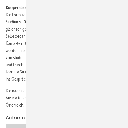
Kooperationen und Vernetzung
Die Formula Student ist für viele Studierende ein wichtiger Teil ihres
Studiums. Die gelernte Theorie wird in die Praxis umgesetzt,
gleichzeitig sind die Zusammenarbeit in einem Team und
Selbstorganisation gefragt. Auf den Bewerben können internationale
Kontakte mit Gleichgesinnten und potenziellen Arbeitgebern geknüpft
werden. Bei der Formula Student Austria sorgen ehrenamtliche Alumni
von studentischen Rennteams für die professionelle Organisation
und Durchführung. Wenn auch Sie und Ihr Unternehmen ein Teil von
Formula Student Austria werden möchten, freuen wir uns, mit Ihnen
ins Gespräch zu kommen. Unsere Kontaktdaten finden Sie in der Box.
Die nächste Gelegenheit zur Mitwirkung an der Formula Student
Austria ist vom 20. bis 24. Juli 2025 am Red Bull Ring in Spielberg,
Österreich.
Autoren: