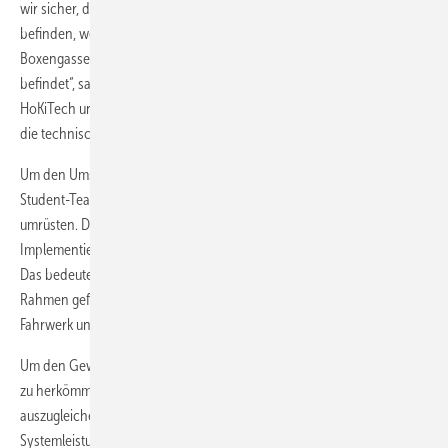
wir sicher, dass sich keine signifikanten Wasserstoffmengen im Auto
befinden, wenn sich dieses in Gebäuden, wie zum Beispiel der
Boxengasse des Red Bull Rings oder der Werkstatt an der Hochschule,
befindet“, sagt Paul Mayr-Harting, Gründer des Ingenieurbüros
HoKiTech und bei Formula Student Austria Hauptverantwortlicher für
die technische Abnahme der Rennwagen.
Um den Umstieg auf Wasserstoff zu erleichtern, dürfen die Formula-
Student-Teams bestehende Verbrenner- oder Elektrofahrzeuge
umrüsten. Der Fokus soll auf der Inbetriebnahme und der
Implementierung eines wasserstoffbasierten Antriebsstrangs liegen.
Das bedeutet, dass weder ein neues Monocoque noch ein neuer
Rahmen gefertigt werden muss. Ebenso können das bestehende
Fahrwerk und das Flügelpaket weiterhin genutzt werden.
Um den Gewichtsnachteil der Brennstoffzellenfahrzeuge im Vergleich
zu herkömmlichen E-Fahrzeugen in der Formula Student
auszugleichen, dürfen die Teams mit 100 kW anstatt 85 kW
Systemleistung fahren. Bei der Auswahl und Dimensionierung der