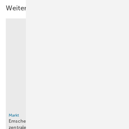
Weitere Inhalte
Markt
Emscher-Lippe: 100 H2-Projekte, aber Preis bleibt
zentrale
Herausforderung