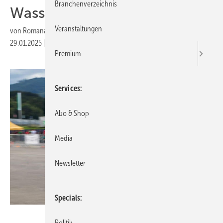
Branchenverzeichnis
Wasserstoff für Rennwagen
Veranstaltungen
von
Romana Mocnik; Steffen Schmitt
29.01.2025
|
Druckvorschau
Premium
Services
Abo & Shop
Media
Newsletter
Specials
Formula Student Austria
Politik