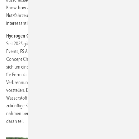
Know-how zu Wasserstoff für Arbeitgeber aus den Bereichen
Nutzfahrzeuge, Energieinfrastruktur und Wasserstofferzeugung
interessant ist.“
Hydrogen Concept Challenge
Seit 2023 gibt es in Kooperation mit zwei weiteren Formula-Student-
Events, FS Alpe Adria (Kroatien) und FS East (Ungarn), eine Hydrogen
Concept Challenge. Bei der Hydrogen Concept Challenge handelt es
sich um einen Ideenwettbewerb, in dem Studierende ihre Konzepte
für Formula-Student-Fahrzeuge mit einer Brennstoffzelle oder
Verbrennungsmotor Experten aus der Industrie sowie Judges von FSA
vorstellen. Dabei werden die Teams erstmals mit dem Thema
Wasserstoff in Berührung gebracht und machen sich Gedanken über
zukünftige Konzepte. Im Rahmen von Formula Student Austria
nahmen bereits 2023 Teams aus Wien, Deggendorf und Stuttgart
daran teil.