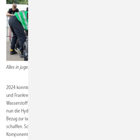
Alles in jugendlicher Hand
2024 konnte man zusätzlich die Formula-Student-Events in Portugal
und Frankreich sowie Formula Future in Deutschland für das Thema
Wasserstoff gewinnen. Gemeinsam mit den genannten Events wurde
nun die Hydrogen Concept Challenge überarbeitet, um noch mehr
Bezug zur tatsächlichen Konstruktion von Wasserstofffahrzeugen zu
schaffen. So sollten sich die Teams über die Anordnung der
Komponenten Gedanken machen, um Bauraum für die zusätzlich