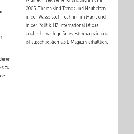
widmet – seit seiner Gründung im Jahr
2005. Thema sind Trends und Neuheiten
im
in der Wasserstoff-Technik, im Markt und
in der Politik.
H2 International
ist das
englischsprachige Schwestermagazin und
rn
ist ausschließlich
als E-Magazin erhältlich
.
derer
is zu
öse