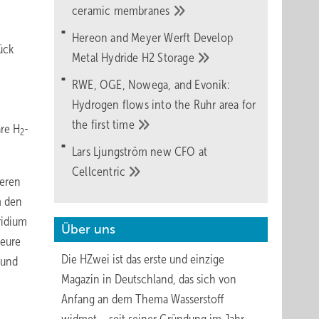
ceramic
membranes
Hereon and Meyer Werft Develop
ück
Metal Hydride H2
Storage
RWE, OGE, Nowega, and Evonik:
Hydrogen flows into the Ruhr area for
the first
time
are H
-
2
Lars Ljungström new CFO at
Cellcentric
ieren
m den
ridium
Über uns
seure
Die HZwei ist das erste und einzige
 und
Magazin in Deutschland, das sich von
Anfang an dem Thema Wasserstoff