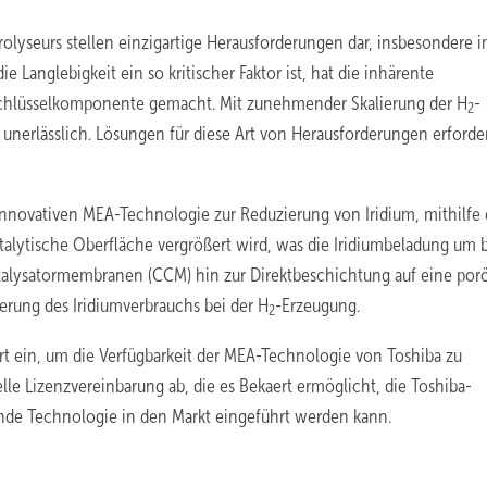
lyseurs stellen einzigartige Herausforderungen dar, insbesondere 
ie Langlebigkeit ein so kritischer Faktor ist, hat die inhärente
r Schlüsselkomponente gemacht. Mit zunehmender Skalierung der H
-
2
 unerlässlich. Lösungen für diese Art von Herausforderungen erforde
innovativen MEA-Technologie zur Reduzierung von Iridium, mithilfe 
atalytische Oberfläche vergrößert wird, was die Iridiumbeladung um b
talysatormembranen (CCM) hin zur Direktbeschichtung auf eine por
gerung des Iridiumverbrauchs bei der H
-Erzeugung.
2
rt ein, um die Verfügbarkeit der MEA-Technologie von Toshiba zu
le Lizenzvereinbarung ab, die es Bekaert ermöglicht, die Toshiba-
kende Technologie in den Markt eingeführt werden kann.