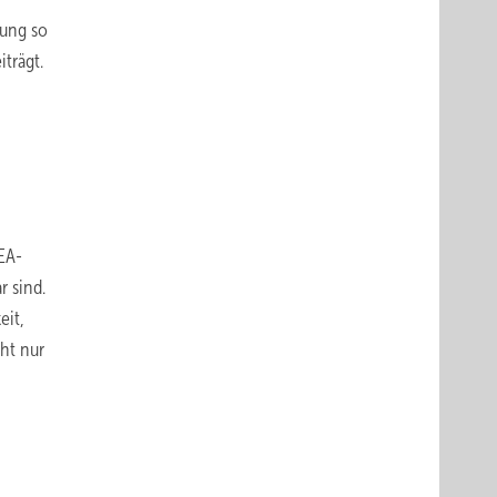
sung so
iträgt.
EA-
r sind.
eit,
ht nur