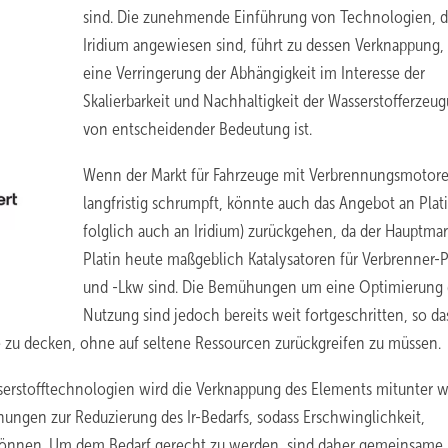
sind. Die zunehmende Einführung von Technologien, d
Iridium angewiesen sind, führt zu dessen Verknappung, 
eine Verringerung der Abhängigkeit im Interesse der
Skalierbarkeit und Nachhaltigkeit der Wasserstofferzeu
von entscheidender Bedeutung ist.
Wenn der Markt für Fahrzeuge mit Verbrennungsmotor
langfristig schrumpft, könnte auch das Angebot an Plat
folglich auch an Iridium) zurückgehen, da der Hauptmar
Platin heute maßgeblich Katalysatoren für Verbrenner-
und -Lkw sind. Die Bemühungen um eine Optimierung d
Nutzung sind jedoch bereits weit fortgeschritten, so da
age zu decken, ohne auf seltene Ressourcen zurückgreifen zu müssen.
sserstofftechnologien wird die Verknappung des Elements mitunter w
ngen zur Reduzierung des Ir-Bedarfs, sodass Erschwinglichkeit,
n können. Um dem Bedarf gerecht zu werden, sind daher gemeinsame