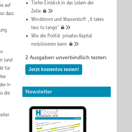
Tiefer Einblick in das Leben der
ie auf
Zelle
so dass
Windstrom und Wasserstoff: „It takes
two to
tango“
gung
Wie die Politik privates Kapital
mobilisieren
kann
en
2 Ausgaben unverbindlich testen:
in (und
kt für
Jetzt kostenlos testen!
Pkw
er Ir-
Newsletter
ss die
eiter