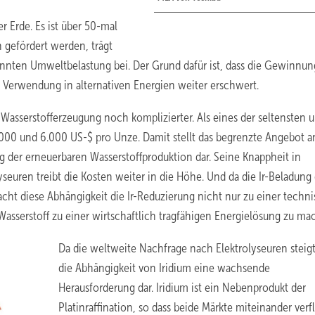
r Erde. Es ist über 50-mal
n gefördert werden, trägt
pannten Umweltbelastung bei. Der Grund dafür ist, dass die Gewinnu
e Verwendung in alternativen Energien weiter erschwert.
Wasserstofferzeugung noch komplizierter. Als eines der seltensten 
000 und 6.000 US-$ pro Unze. Damit stellt das begrenzte Angebot a
g der erneuerbaren Wasserstoffproduktion dar. Seine Knappheit in
uren treibt die Kosten weiter in die Höhe. Und da die Ir-Beladung 
acht diese Abhängigkeit die Ir-Reduzierung nicht nur zu einer techn
Wasserstoff zu einer wirtschaftlich tragfähigen Energielösung zu ma
Da die weltweite Nachfrage nach Elektrolyseuren steigt,
die Abhängigkeit von Iridium eine wachsende
Herausforderung dar. Iridium ist ein Nebenprodukt der
Platinraffination, so dass beide Märkte miteinander ver