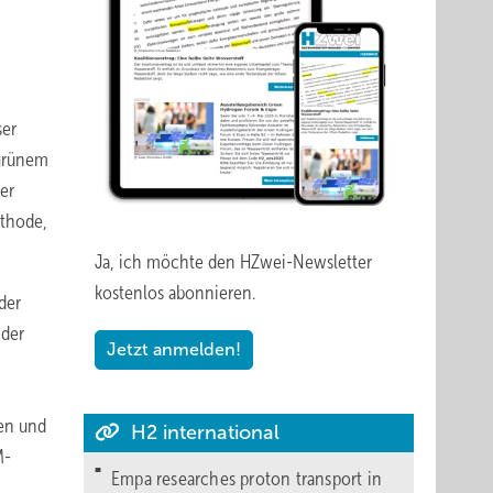
ser
 grünem
er
athode,
Ja, ich möchte den HZwei-Newsletter
kostenlos abonnieren.
der
 der
Jetzt anmelden!
ten und
H2 international
M-
Empa researches proton transport in