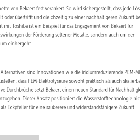
ette von Bekaert fest verankert. So wird sichergestellt, dass jede Lö
lt oder übertrifft und gleichzeitig zu einer nachhaltigeren Zukunft be
 mit Toshiba ist ein Beispiel für das Engagement von Bekaert für
uswirkungen der Förderung seltener Metalle, sondern auch um den
dium einhergeht.
e Alternativen sind Innovationen wie die iridiumreduzierende PEM-M
ellen, dass PEM-Elektrolyseure sowohl praktisch als auch skalierba
ive Durchbrüche setzt Bekaert einen neuen Standard für Nachhaltigk
nzugehen. Dieser Ansatz positioniert die Wasserstofftechnologie nic
als Eckpfeiler für eine sauberere und widerstandsfähigere Zukunft.