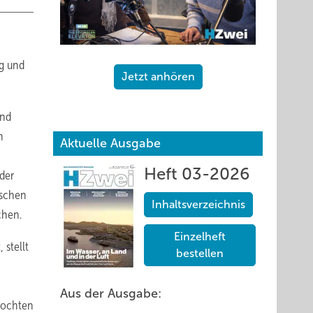
ng und
Jetzt anhören
und
n
Aktuelle Ausgabe
Heft 03-2026
der
ischen
Inhaltsverzeichnis
chen.
Einzelheft
 stellt
bestellen
Aus der Ausgabe:
flochten