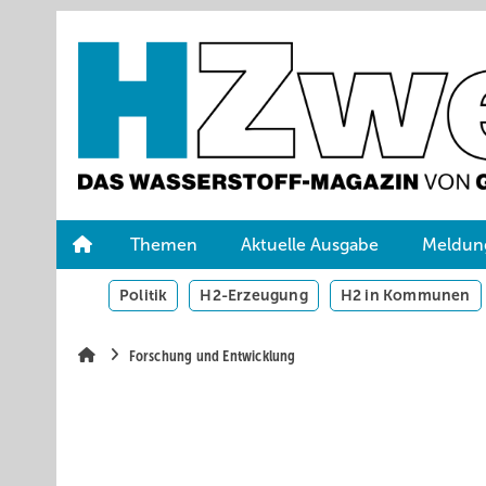
Springe
Skip
Skip
zum
to
to
Hauptinhalt
main
site
navigation
search
Themen
Aktuelle Ausgabe
Meldun
Politik
H2-Erzeugung
H2 in Kommunen
Forschung und Entwicklung