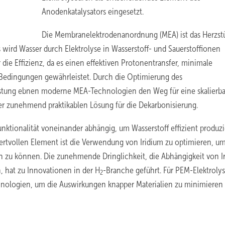
Anodenkatalysators eingesetzt.
Die Membranelektrodenanordnung (MEA) ist das Herzst
 wird Wasser durch Elektrolyse in Wasserstoff- und Sauerstoffionen
 die Effizienz, da es einen effektiven Protonentransfer, minimale
 Bedingungen gewährleistet. Durch die Optimierung des
leistung ebnen moderne MEA-Technologien den Weg für eine skalierb
er zunehmend praktikablen Lösung für die Dekarbonisierung.
nktionalität voneinander abhängig, um Wasserstoff effizient produz
rtvollen Element ist die Verwendung von Iridium zu optimieren, u
n zu können. Die zunehmende Dringlichkeit, die Abhängigkeit von I
, hat zu Innovationen in der H
-Branche geführt. Für PEM-Elektroly
2
nologien, um die Auswirkungen knapper Materialien zu minimieren