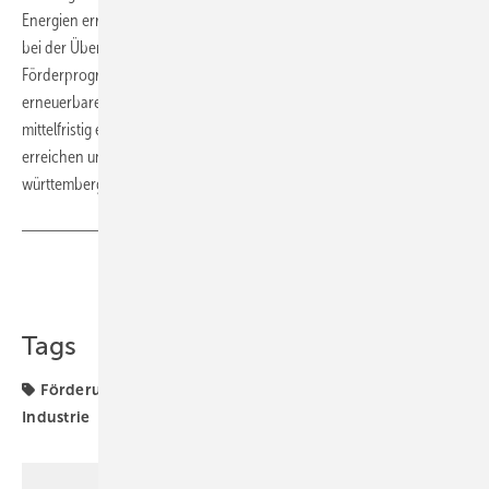
Energien errichtet werden. Umweltministerin Thekla Walker betonte
bei der Übergabe der Förderbescheide Ende 2025: „Mit dem
Förderprogramm ELY unterstützen wir die lokale Erzeugung von
erneuerbarem Wasserstoff durch Wasser-Elektrolyse, um bereits
mittelfristig eine hinreichende Versorgung mit Wasserstoff zu
erreichen und die Wettbewerbsfähigkeit der baden-
württembergischen Unternehmen zu sichern.“
Teilen
Link kopieren
Tags
Förderung
H2 in der Logistik
H2-Erzeugung
Industrie