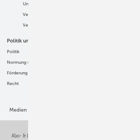
Unternehmen
H2-Motor
Veranstaltungen
Tankstellen
Verbände
Politik und Recht
Technologie
Politik
Digitalisierung
Normung und Zertifizierung
Fertigung und Komponenten
Förderung
Forschung und Entwicklung
Recht
H2-Erzeugung
Produkte
Medien
Menschen und Märkte
Meldungen
Abo- & Leserservice
AGB
Alle Inhalte chronologisch