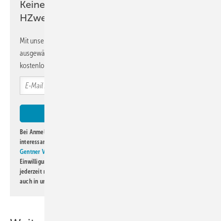
Keine Zeit? Kein Problem mit dem
HZwei-Newsletter!
Mit unserem Newsletter erhalten Sie regelmäßig von uns
ausgewählte Informationen und Neuigkeiten, gebündelt und
kostenlos direkt ins Postfach.
Bei Anmeldung zu diesem Newsletter bin ich damit einverstanden, über
interessante Verlags- und Online-Angebote
der Marken der Alfons W.
Gentner Verlag GmbH & Co. KG
informiert zu werden. Diese
Einwilligung kann ich jederzeit widerrufen und eine Abmeldung ist
jederzeit möglich. Informationen zum Umgang mit Daten finden Sie
auch in unserer
Datenschutzerklärung
.