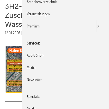
Branchenverzeichnis
3H2-Partner erhalten
Zuschlag für
Veranstaltungen
Wasserstoffprojekte
Premium
12.01.2026
|
Druckvorschau
Services
Abo & Shop
Media
Newsletter
Specials
Hydroport Kehl
Politik