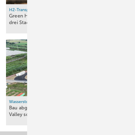
H2-Transport
Green Hydrogen Hub Stuttgart: Pipeline-Bau in
drei Stadtbezirken
gestartet
Wasserstoff-Ökosystem
Bau abgeschlossen: Kalabriens erstes Hydrogen
Valley soll im September in Betrieb
gehen