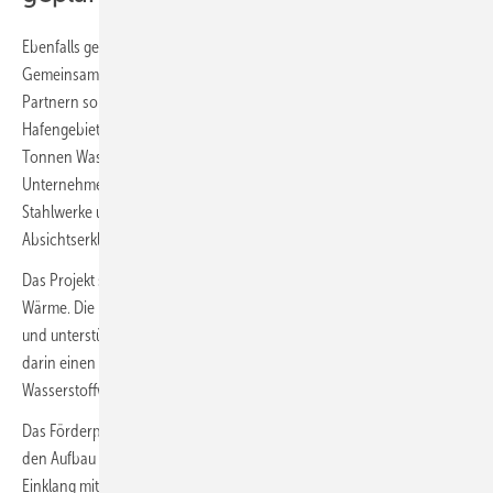
Ebenfalls gefördert wird das Projekt „HydroportKehl“ der RMA Kehl.
Gemeinsam mit der Hafenverwaltung Kehl, badenova und weiteren
Partnern soll ein regionaler Wasserstoff-Hub im Industrie- und
Hafengebiet entstehen. Ein 1-MW-Elektrolyseur soll jährlich rund 80
Tonnen Wasserstoff erzeugen. Ziel ist es, energieintensive
Unternehmen der Region zu versorgen, darunter die Badischen
Stahlwerke und die Koehler Paper Group. Beide haben bereits
Absichtserklärungen zur Abnahme von Wasserstoff unterzeichnet.
Das Projekt setzt auf Sektorkopplung von Industrie, Mobilität und
Wärme. Die Infrastruktur-Trägergesellschaft ITG ist ebenfalls beteiligt
und unterstützt das Vorhaben finanziell. Die Projektpartner sehen
darin einen skalierbaren Einstieg in die regionale
Wasserstoffwirtschaft.
Das Förderprogramm ELY des Landes Baden-Württemberg zielt auf
den Aufbau lokaler Wasserstoff-Hubs. Die Elektrolyseure sollen im
Einklang mit dem Ausbau regionaler Stromnetze und erneuerbarer