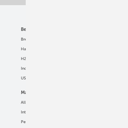
Unsere Themen
Best Practice
Infrastruktur
Brennstoffzelle
H2-Transport
Hausenergie
Netze
H2 in Kommunen
Speicher
Industrie
USV und Autarke Systeme
Markt
Mobilität
Allgemein
E-Fuels und H2-Derivate
International
Fahrzeuge
Personalien
H2 in der Logistik