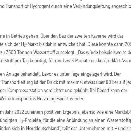
and Transport of Hydrogen) durch eine Verbindungsleitung angeschl
rne in Betrieb gehen. Über den Bau der zweiten Kaverne wird das
e sich der H
-Markt bis dahin entwickelt hat. Diese könnte dann 20
2
 zu 7.500 Tonnen Wasserstoff ausgelegt. „Das würde beispielsweise 
erstoff pro Tag benötigt, für rund zwei Monate decken“, erklärt Ass
gen Anlage behandelt, bevor es unter Tage eingelagert wird. Der
Transportleitung ist der Druck mit maximal etwas über 80 bar auf jed
 der Kompressorstation verdichtet und gekühlt. Bei Bedarf kann der
eitertransport ins Netz eingespeist werden.
m Jahr 2022 zu einem positiven Ergebnis, ebenso wie eine Marktab
kündigten H
-Projekte, für die eine Anbindung an einen Wasserstoff
2
inden sich in Norddeutschland“, teilt das Unternehmen mit – und si