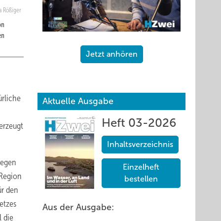
a Rößiger
on
en
Jetzt anhören
ürliche
Aktuelle Ausgabe
Heft 03-2026
erzeugt
Inhaltsverzeichnis
wegen
Einzelheft
 Region
bestellen
ür den
etzes
Aus der Ausgabe:
 die