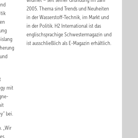
widmet – seit seiner Gründung im Jahr
und
2005. Thema sind Trends und Neuheiten
tik
in der Wasserstoff-Technik, im Markt und
den
in der Politik.
H2 International
ist das
mung
englischsprachige Schwestermagazin und
islang
ist ausschließlich
als E-Magazin erhältlich
.
cherung
 und
t
ngy mit
gne-
it
y“ bei.
. „Wir
 es