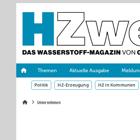
Springe
Skip
Skip
zum
to
to
Hauptinhalt
main
site
navigation
search
Themen
Aktuelle Ausgabe
Meldun
Politik
H2-Erzeugung
H2 in Kommunen
Unternehmen