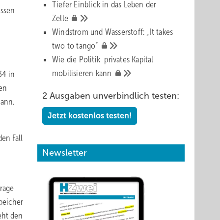
Tiefer Einblick in das Leben der
ossen
Zelle
Windstrom und Wasserstoff: „It takes
two to
tango“
Wie die Politik privates Kapital
mobilisieren
kann
34 in
den
2 Ausgaben unverbindlich testen:
mann.
Jetzt kostenlos testen!
en Fall
Newsletter
frage
speicher
eht den