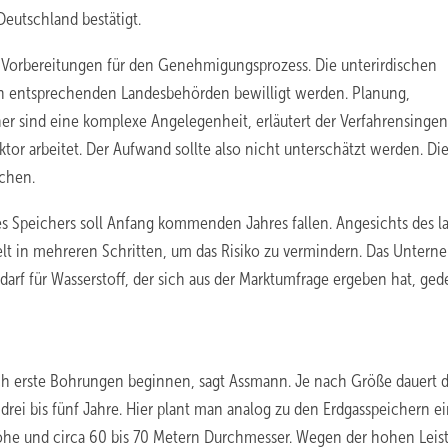
eutschland bestätigt.
 Vorbereitungen für den Genehmigungsprozess. Die unterirdischen
 entsprechenden Landesbehörden bewilligt werden. Planung,
r sind eine komplexe Angelegenheit, erläutert der Verfahrensingen
tor arbeitet. Der Aufwand sollte also nicht unterschätzt werden. Die
chen.
des Speichers soll Anfang kommenden Jahres fallen. Angesichts des 
ffelt in mehreren Schritten, um das Risiko zu vermindern. Das Unter
edarf für Wasserstoff, der sich aus der Marktumfrage ergeben hat, ged
h erste Bohrungen beginnen, sagt Assmann. Je nach Größe dauert d
drei bis fünf Jahre. Hier plant man analog zu den Erdgasspeichern e
he und circa 60 bis 70 Metern Durchmesser. Wegen der hohen Leis