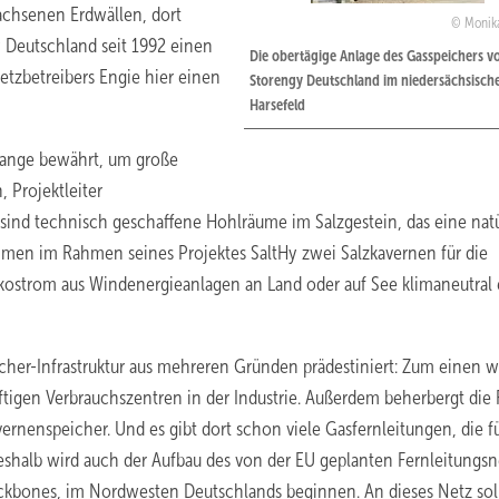
achsenen Erdwällen, dort
Monik
 Deutschland seit 1992 einen
Die obertägige Anlage des Gasspeichers v
etzbetreibers Engie hier einen
Storengy Deutschland im niedersächsisch
Harsefeld
lange bewährt, um große
 Projektleiter
sind technisch geschaffene Hohlräume im Salzgestein, das eine nat
ehmen im Rahmen seines Projektes SaltHy zwei Salzkavernen für die
Ökostrom aus Windenergieanlagen an Land oder auf See klimaneutral 
icher-Infrastruktur aus mehreren Gründen prädestiniert: Zum einen 
igen Verbrauchszentren in der Industrie. Außerdem beherbergt die
ernenspeicher. Und es gibt dort schon viele Gasfernleitungen, die f
shalb wird auch der Aufbau des von der EU geplanten Fernleitungsn
ckbones, im Nordwesten Deutschlands beginnen. An dieses Netz soll