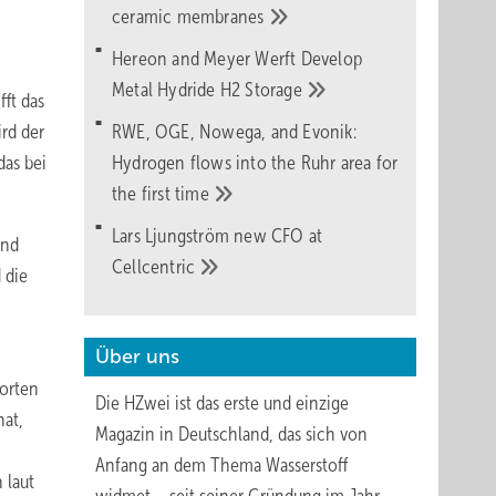
ceramic
membranes
Hereon and Meyer Werft Develop
Metal Hydride H2
Storage
fft das
rd der
RWE, OGE, Nowega, and Evonik:
das bei
Hydrogen flows into the Ruhr area for
the first
time
Lars Ljungström new CFO at
und
Cellcentric
 die
Über uns
dorten
Die HZwei ist das erste und einzige
hat,
Magazin in Deutschland, das sich von
Anfang an dem Thema Wasserstoff
 laut