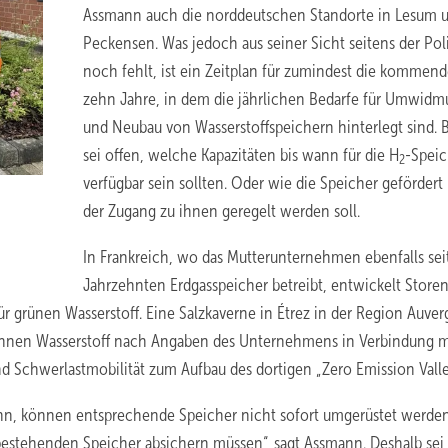
Assmann auch die norddeutschen Standorte in Lesum 
Peckensen. Was jedoch aus seiner Sicht seitens der Poli
noch fehlt, ist ein Zeitplan für zumindest die kommen
zehn Jahre, in dem die jährlichen Bedarfe für Umwid
und Neubau von Wasserstoffspeichern hinterlegt sind. B
sei offen, welche Kapazitäten bis wann für die H
-Spei
2
verfügbar sein sollten. Oder wie die Speicher gefördert
der Zugang zu ihnen geregelt werden soll.
In Frankreich, wo das Mutterunternehmen ebenfalls sei
Jahrzehnten Erdgasspeicher betreibt, entwickelt Store
r grünen Wasserstoff. Eine Salzkaverne in Étrez in der Region Auver
Tonnen Wasserstoff nach Angaben des Unternehmens in Verbindung m
 Schwerlastmobilität zum Aufbau des dortigen „Zero Emission Valle
kann, können entsprechende Speicher nicht sofort umgerüstet werden
bestehenden Speicher absichern müssen“, sagt Assmann. Deshalb sei