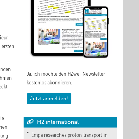
ieur
 ersten
langen
Ja, ich möchte den HZwei-Newsletter
nehmen
kostenlos abonnieren.
eckt
Jetzt anmelden!
ie
H2 international
inen
Empa researches proton transport in
tung