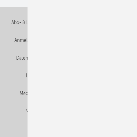
Abo- & Leserservice
AGB
Alle Inhalte chronologisch
Anmelden
Anmeldung und Registrierung
E-Paper
Datenschutz
Gentner Verlag
HZwei abonnieren
Impressum
Karriere bei Gentner
Team
Mediaservice
Mitgliedschaften und Engagement
Newsletter
Privacy Manager
RSS-Feed
© 2026 HZwei