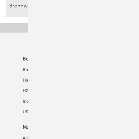
Brennwertheizung ist
H2-ready
Unsere Themen
Best Practice
Infrastruktur
Brennstoffzelle
H2-Transport
Hausenergie
Netze
H2 in Kommunen
Speicher
Industrie
USV und Autarke Systeme
Markt
Mobilität
Allgemein
E-Fuels und H2-Derivate