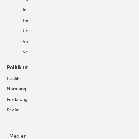
International
Fahrzeuge
Personalien
H2 in der Logistik
Unternehmen
H2-Motor
Veranstaltungen
Tankstellen
Verbände
Politik und Recht
Technologie
Politik
Digitalisierung
Normung und Zertifizierung
Fertigung und Komponenten
Förderung
Forschung und Entwicklung
Recht
H2-Erzeugung
Produkte
Medien
Menschen und Märkte
Meldungen