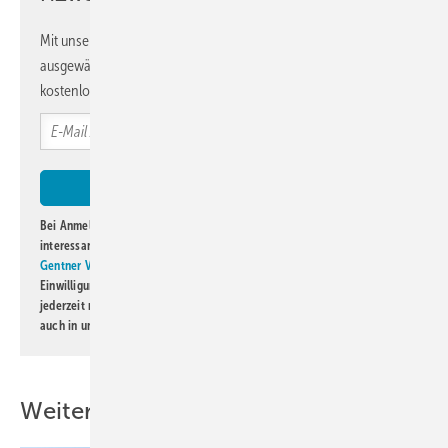
Greene Tweed stellt Hochleistungsthermoplasten, Verbundwerkstoffe,
Dichtungssysteme und technisch ausgelegte Komponenten für
Mit unserem Newsletter erhalten Sie regelmäßig von uns
Spezialanwendungen her. Die Kunden des 160 Jahre alten
ausgewählte Informationen und Neuigkeiten, gebündelt und
Unternehmens kommen aus der Halbleiterindustrie, der Öl- und
kostenlos direkt ins Postfach.
Gasindustrie, der Luft- und Raumfahrt, der Verteidigungsindustrie
sowie der chemischen und pharmazeutischen Prozessindustrie.
Mehr Informationen:
www.gtweed.com
Bei Anmeldung zu diesem Newsletter bin ich damit einverstanden, über
interessante Verlags- und Online-Angebote
der Marken der Alfons W.
Gentner Verlag GmbH & Co. KG
informiert zu werden. Diese
Einwilligung kann ich jederzeit widerrufen und eine Abmeldung ist
jederzeit möglich. Informationen zum Umgang mit Daten finden Sie
auch in unserer
Datenschutzerklärung
.
Weitere Inhalte