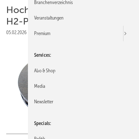
Branchenverzeichnis
Hochleistungsverdichter für
Veranstaltungen
H2-Pipelines
05.02.2026
|
Veröffentlicht in
Ausgabe 01-2026
Premium
Services
Abo & Shop
Media
Newsletter
Specials
© Greene Tweed
Politik