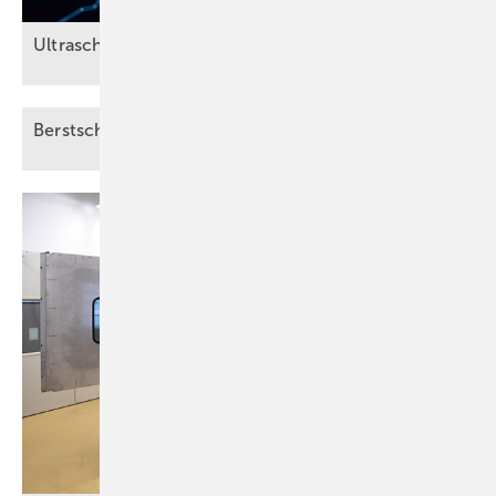
Ultraschall-Sensor speziell für
­Elektrolyseure
Berstscheibe ohne
Schweißen