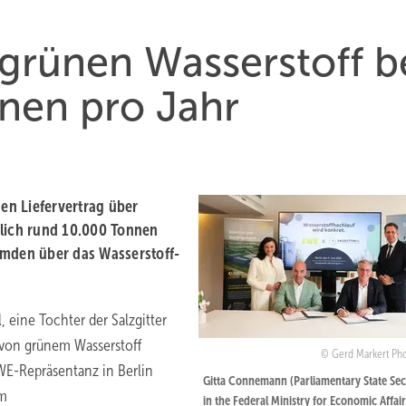
t grünen Wasserstoff b
nen pro Jahr
gen Liefervertrag über
rlich rund 10.000 Tonnen
Emden über das Wasserstoff-
, eine Tochter der Salzgitter
g von grünem Wasserstoff
Gerd Markert Ph
WE-Repräsentanz in Berlin
Gitta Connemann (Parliamentary State Sec
im
in the Federal Ministry for Economic Affai