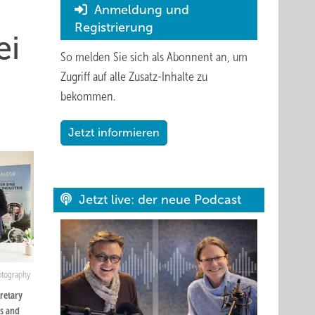
Anmeldung und
Registrierung
ei
So melden Sie sich als Abonnent an, um
Zugriff auf alle Zusatz-Inhalte zu
bekommen.
Jetzt informieren
Jetzt live: der neue Podcast
otography
retary
rs and