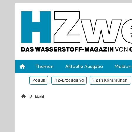
Springe
Skip
Skip
zum
to
to
Hauptinhalt
main
site
navigation
search
Themen
Aktuelle Ausgabe
Meldun
Politik
H2-Erzeugung
H2 in Kommunen
Markt