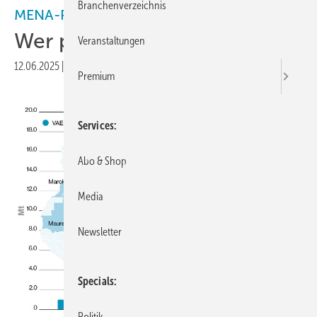
Branchenverzeichnis
MENA-Region
Wer plant was?
Veranstaltungen
12.06.2025
|
Veröffentlicht in
Ausgabe 03-2025
Premium
Services
Abo & Shop
Media
Newsletter
Specials
Politik