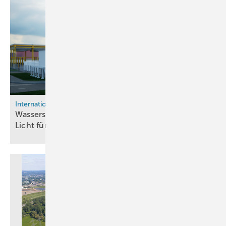
International
Wasserstoff in Wales: MorGen Energy gibt grünes
Licht für
20-MW-Anlage