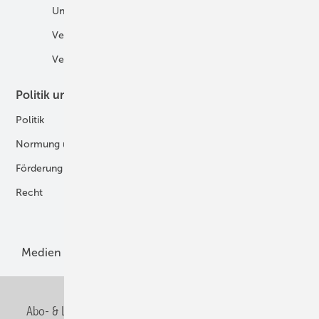
Unternehmen
H2-Motor
Veranstaltungen
Tankstellen
Verbände
Politik und Recht
Technologie
Politik
Digitalisierung
Normung und Zertifizierung
Fertigung und Komponenten
Förderung
Forschung und Entwicklung
Recht
H2-Erzeugung
Produkte
Medien
Menschen und Märkte
Meldungen
Abo- & Leserservice
AGB
Alle Inhalte chronologisch