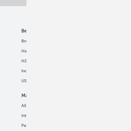
Unsere Themen
Best Practice
Infrastruktur
Brennstoffzelle
H2-Transport
Hausenergie
Netze
H2 in Kommunen
Speicher
Industrie
USV und Autarke Systeme
Markt
Mobilität
Allgemein
E-Fuels und H2-Derivate
International
Fahrzeuge
Personalien
H2 in der Logistik