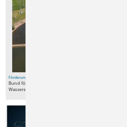
Förderung
Bund fördert grüne Schifffahrtskorridore –
Wasserstoff-Infrastruktur im
Fokus