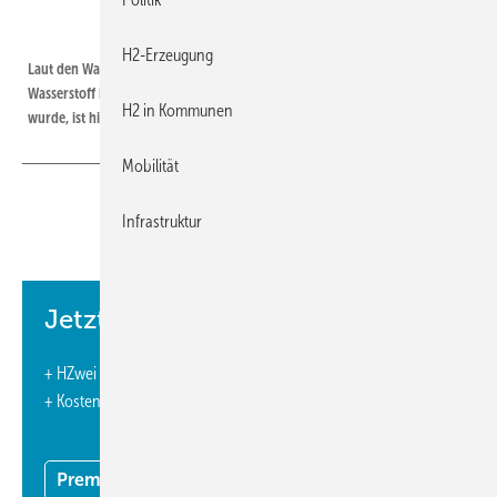
HZwei
H2-Erzeugung
Laut den Wasserstoffstrategien geplante Produktionsmengen für
Wasserstoff in Millionen Tonnen (Mt). Sofern eine Spanne angegeben
H2 in Kommunen
wurde, ist hier jeweils der höhere Wert genannt
Mobilität
Infrastruktur
Nicht nur der Oman kündigt an, Wasserstoff nach
Europa zu liefern. Die Wüstenenergie-Initiative Dii hat
einen Überblick erstellt.
Jetzt weiterlesen und profitieren.
Text: Eva Augsten
+ HZwei E-Paper-Ausgabe – 5 Ausgaben im Jahr
Unter dem Namen „Desertec Industrial Initiative“ unternahm eine
+ Kostenfreien Zugang zu unserem Online-Archiv
Reihe deutscher Industrie-Konzerne im Jahr 2009 einen Anlauf für die
Stromerzeugung in Nordafrika. Doch schon wenige Jahre später
zerfiel das Konsortium. Das Kernteam verfolgte die Idee jedoch weiter
Premium Mitgliedschaft