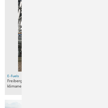
E-Fuels
Freiberg nutzt dänisches E-Methanol für nahezu
klimaneutrales
Benzin