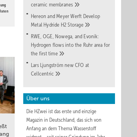
ceramic
membranes
gung
 Daten
Hereon and Meyer Werft Develop
Metal Hydride H2
Storage
RWE, OGE, Nowega, and Evonik:
Hydrogen flows into the Ruhr area for
the first
time
Lars Ljungström new CFO at
Cellcentric
Über uns
Die HZwei ist das erste und einzige
Magazin in Deutschland, das sich von
eßt
Anfang an dem Thema Wasserstoff
gang