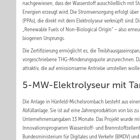
nachgewiesen, dass der Wasserstoff ausschließlich mit S
Energien erzeugt wird. Die Stromversorgung erfolgt üb
(PPAs), die direkt mit dem Elektrolyseur verknüpft sind. 
„Renewable Fuels of Non-Biological Origin“ – also erneue
biogenen Ursprungs.
Die Zertifizierung ermöglicht es, die Treibhausgaseinspa
vorgeschriebene THG-Minderungsquote anzurechnen. Das
attraktiv, die auf emissionsarme Antriebe umstellen wolle
5-MW-Elektrolyseur mit Tan
Die Anlage in Hünfeld-Michelsrombach besteht aus einem 
Abfüllanlage. Sie ist auf eine Jahresproduktion von bis 
Unternehmensangaben 13 Monate. Das Projekt wurde mit
Innovationsprogramm Wasserstoff- und Brennstoffzellent
Bundesministerium für Digitales und Verkehr (BMDV) un