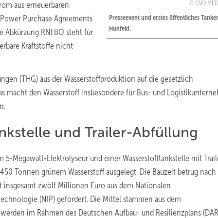
trom aus erneuerbaren
GVO MED
er Power Purchase Agreements
Presseevent und erstes öffentliches Tanken
Hünfeld.
Die Abkürzung RNFBO steht für
rbare Kraftstoffe nicht-
rungen (THG) aus der Wasserstoffproduktion auf die gesetzlich
 macht den Wasserstoff insbesondere für Bus- und Logistikunter
n.
kstelle und Trailer-Abfüllung
5-Megawatt-Elektrolyseur und einer Wasserstofftankstelle mit Trail
zu 450 Tonnen grünem Wasserstoff ausgelegt. Die Bauzeit betrug nach
 insgesamt zwölf Millionen Euro aus dem Nationalen
echnologie (NIP) gefördert. Die Mittel stammen aus dem
d werden im Rahmen des Deutschen Aufbau- und Resilienzplans (DAR