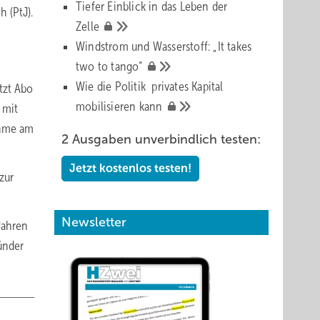
Tiefer Einblick in das Leben der
 (PtJ).
Zelle
Windstrom und Wasserstoff: „It takes
two to
tango“
Wie die Politik privates Kapital
tzt Abo
mobilisieren
kann
 mit
ahme am
2 Ausgaben unverbindlich testen:
Jetzt kostenlos testen!
zur
Newsletter
Jahren
ünder