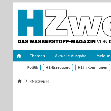
Springe
Skip
Skip
zum
to
to
Hauptinhalt
main
site
navigation
search
Themen
Aktuelle Ausgabe
Meldun
Politik
H2-Erzeugung
H2 in Kommunen
H2-Erzeugung