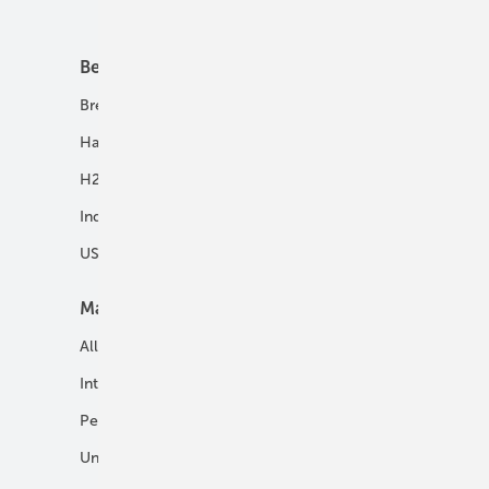
Unsere Themen
Best Practice
Infrastruktur
Brennstoffzelle
H2-Transport
Hausenergie
Netze
H2 in Kommunen
Speicher
Industrie
USV und Autarke Systeme
Markt
Mobilität
Allgemein
E-Fuels und H2-Derivate
International
Fahrzeuge
Personalien
H2 in der Logistik
Unternehmen
H2-Motor