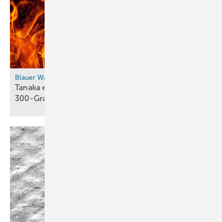
hohe Verfügbarkeit ist dabei essenziell.“
Für Infraserv Höchst gab die Kombination aus den technischen
Lösungen und der Unterstützung vor Ort den Ausschlag für die
langjährige Geschäftsbeziehung. Und mit dem Wasserstoffhochlauf
weitet auch Burckhardt Compression sein Netz von Experten für den
24/7-Support aus – im vorigen Jahr kamen weltweit sechs neue
Blauer Wasserstoff
Servicecenter hinzu.
Tanaka entwickelt Wasserstoff-Membran für
300-Grad-Betrieb
Ronald Spindler
Burckhardt Compression Product Manager ­Services