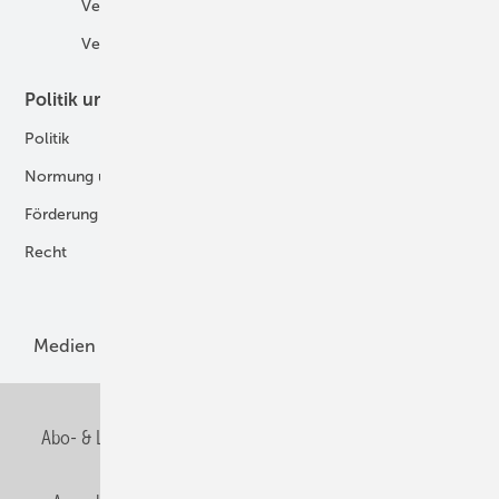
Veranstaltungen
Tankstellen
Verbände
Politik und Recht
Technologie
Politik
Digitalisierung
Normung und Zertifizierung
Fertigung und Komponenten
Förderung
Forschung und Entwicklung
Recht
H2-Erzeugung
Produkte
Medien
Menschen und Märkte
Meldungen
Abo- & Leserservice
AGB
Alle Inhalte chronologisch