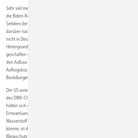
Sehr viel mehr Planungssicherheit gibt es mittlerweile in den USA, seit
die Biden-Regierung den Inflation Reduction Act ausgerufen hat.
Seitdem denken immer mehr europäische Elektrolyseurhersteller laut
darüber nach, dort ihre Produktionskapazitäten aufzubauen, also
nicht in Deutschland zu investieren. Diwald warnt vor diesem
Hintergrund davor, dass bereits in wenigen Wochen Fakten
geschaffen werden könnten, so dass dann in Europa Kapazitäten für
den Aufbau einer H
-Wirtschaft fehlen würden, weil die
2
Auftragsbücher der Hersteller bereits mit US-amerikanischen
Bestellungen gefüllt sein könnten.
Der US-amerikanische Inflation Reduction Act basiere nach Worten
des DWV-Chefs auf dem deutschen EEG. Gemäß seinen Ausführungen
hätten sich die US-amerikanischen Verantwortlichen genauestens das
Erneuerbare-Energien-Gesetz angeguckt und dessen Prinzip für
Wasserstoff angepasst. Wie eine deutsche Antwort darauf aussehen
könnte, ist derzeit noch offen. Dr. Ingrid Nestle, Leiterin der AG
Klimaschutz und Energie in der Grünen-Bundestagsfraktion, erklärte,