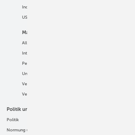
Industrie
USV und Autarke Systeme
Markt
Mobilität
Allgemein
E-Fuels und H2-Derivate
International
Fahrzeuge
Personalien
H2 in der Logistik
Unternehmen
H2-Motor
Veranstaltungen
Tankstellen
Verbände
Politik und Recht
Technologie
Politik
Digitalisierung
Normung und Zertifizierung
Fertigung und Komponenten