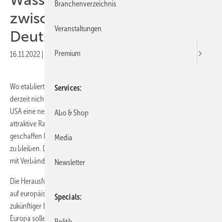
Branchenverzeichnis
zwischen den USA und
Veranstaltungen
Deutschland
Premium
16.11.2022
|
Druckvorschau
Wo etabliert sich zuerst eine Wasserstoffwirtschaft? Diese Frage treibt
Services
derzeit nicht nur die deutsche Energiebranche um. Nachdem in den
USA eine neue Gesetzgebung, der Inflation Reduction Act, sehr
Abo & Shop
attraktive Rahmenbedingungen für den Aufbau einer H
-Industrie
2
geschaffen hat, läuft Deutschland wieder mal Gefahr, auf der Strecke
Media
zu bleiben. Die hiesige Wirtschaft spricht sich deswegen gemeinsam
mit Verbänden für ein schnelles politisches Handeln aus.
Newsletter
Die Herausforderung ist gewaltig, denn sowohl auf deutscher als auch
auf europäischer Ebene wurden die Zielvorgaben für den Aufbau
Specials
zukünftiger Elektrolyseurkapazitäten erhöht: Ursprünglich hieß es, in
Europa sollen bis 2030 40 GW aufgebaut werden. Seit Mai 2022 lautet
Politik