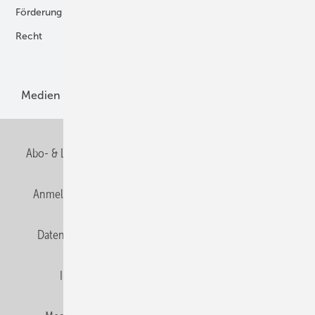
Förderung
Forschung und Entwicklung
Recht
H2-Erzeugung
Produkte
Medien
Menschen und Märkte
Meldungen
Abo- & Leserservice
AGB
Alle Inhalte chronologisch
Anmelden
Anmeldung und Registrierung
E-Paper
Datenschutz
Gentner Verlag
HZwei abonnieren
Impressum
Karriere bei Gentner
Team