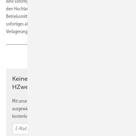
eine sofortige Antwort auf den Inflation Reduction Act der USA, der
den Hochlauf der Wasserstoffwirtschaft mit einer investitionssicheren
Betriebsmittelförderung von über 50 Mrd. USD unterstützt. Ohne ein
sofortiges aktives Handeln der Bundesregierung droht die
Verlagerung der Wasserstoffindustrie in die USA.“
Teilen
Link kopieren
Keine Zeit? Kein Problem mit dem
HZwei-Newsletter!
Mit unserem Newsletter erhalten Sie regelmäßig von uns
ausgewählte Informationen und Neuigkeiten, gebündelt und
kostenlos direkt ins Postfach.