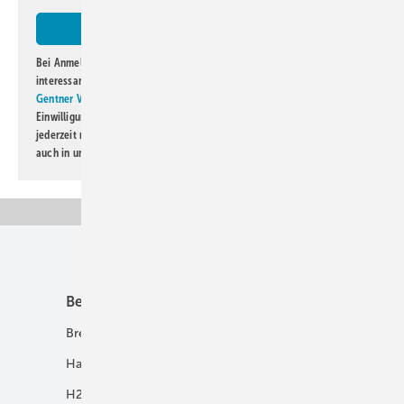
Bei Anmeldung zu diesem Newsletter bin ich damit einverstanden, über
interessante Verlags- und Online-Angebote
der Marken der Alfons W.
Gentner Verlag GmbH & Co. KG
informiert zu werden. Diese
Einwilligung kann ich jederzeit widerrufen und eine Abmeldung ist
jederzeit möglich. Informationen zum Umgang mit Daten finden Sie
auch in unserer
Datenschutzerklärung
.
Unsere Themen
Best Practice
Infrastruktur
Brennstoffzelle
H2-Transport
Hausenergie
Netze
H2 in Kommunen
Speicher