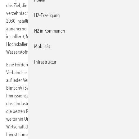
das Ziel, die Produktionskapazitäten für Elektrolyseure bis 2025 zu
verzehnfachen. In Deutschland sollen nun 10 GW statt nur 5 GW bis
H2-Erzeugung
2030 installiert werden. Um allerdings diese Werte auch nur
annähernd erreichen zu können (derzeit sind in der EU 3 GW
H2 in Kommunen
installiert), fehlen konkrete Maßnahmen, wie die erforderliche
Hochskalierung gefördert und Anreize für die Investition in eine
Mobilität
Wasserstoffwirtschaft geschaffen werden können.
Infrastruktur
Eine Forderung des Deutsche Wasserstoff- und Brennstoffzellen-
Verbands e. V., die der Vorstandsvorsitzende Werner Diwald derzeit
auf jeder Veranstaltung wiederholt, ist die zeitnahe Umsetzung der 37.
BImSchV (37. Verordnung zur Durchführung des Bundes-
Immissionsschutzgesetzes). Der DWV weist seit Monaten darauf hin,
dass Industrien global agieren und vornehmlich dort investieren, wo
die besten Rahmenbedingungen sind. Solange aber hierzulande
weiterhin Unklarheit herrsche (s. RED II, 37. BImSchV), fehle der
Wirtschaft die erforderliche Planungssicherheit, um
Investitionsentscheidungen tätigen zu können, so Diwald.