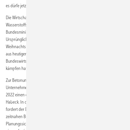
es dürfe jetzt kein Überbietungswettbewerb angefacht werden.
Die Wirtschaft hofft indessen auf die Überarbeitung der Nationalen
Wasserstoffstrategie (NWS). Wiederholt hieß es aus verschiedenen
Bundesministerien, an einer Neuauflage werde gearbeitet.
Ursprüngliches Ziel war, diese zweite Version noch vor der
Weihnachtspause präsentieren zu können, allerdings erscheint dies
aus heutiger Sicht unwahrscheinlich, da insbesondere das
Bundeswirtschaftsministerium derzeit an mehreren Fronten zu
kämpfen hat.
Zur Betonung der Dringlichkeit der aktuellen Situation schickten 30
Unternehmen und Verbände der Energiewirtschaft am 10. November
2022 einen offenen Brief an Bundeswirtschaftsminister Robert
Habeck. In diesem Schreiben, das der HZwei-Redaktion vorliegt,
fordert der DWV im Namen aller Unterzeichner nicht nur einen
zeitnahen Beschluss der 37. BImSchV, sondern generell mehr
Planungssicherheit. Konkret erklärte Diwald: „Deutschland braucht