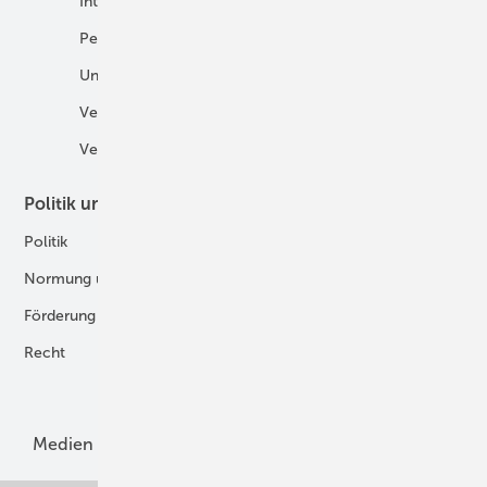
International
Fahrzeuge
Personalien
H2 in der Logistik
Unternehmen
H2-Motor
Veranstaltungen
Tankstellen
Verbände
Politik und Recht
Technologie
Politik
Digitalisierung
Normung und Zertifizierung
Fertigung und Komponenten
Förderung
Forschung und Entwicklung
Recht
H2-Erzeugung
Produkte
Medien
Menschen und Märkte
Meldungen