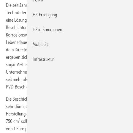
Die seit Jahrzehnten für eine Vielzahl von Anwendungen genutzte
Technik der PVD-Beschichtung (Physical Vapour Deposition) stellt
H2-Erzeugung
eine Lösung für diese Problematik dar. „Durch geeignete
Beschichtungen der beiden Außenseiten der BPP kann deren
H2 in Kommunen
Korrosionsverhalten unter Langzeitbetrieb und damit deren
Lebensdauer signifikant optimiert werden“, sagt Dr. Andreas Kraft. Laut
Mobilität
dem Director of Operations bei PVT Plasma und Vakuum Technik
ergeben sich dadurch keine Einbußen in der Leitfähigkeit, sondern
Infrastruktur
sogar Verbesserung hin zu einem angestrebt hohen Leitwert. Das
Unternehmen mit Hauptsitz in Bensheim bei Frankfurt a. M. operiert
seit mehr als 35 Jahren im Bereich der ionen- und plasmagestützten
PVD-Beschichtung von Werkzeugen und Bauteilen.
Die Beschichtungen, die auf den BPP aufgebracht werden, sind zwar
sehr dünn, stellen aber einen entscheidenden Kostenfaktor bei der
Herstellung der Platten dar. „Bei einer Platte mit einer Größe von rund
2
750 cm
sollten die Kosten für die Beschichtung deutlich unterhalb
von 1 Euro pro Platte liegen“, betont Kraft. Eine gleichzeitige