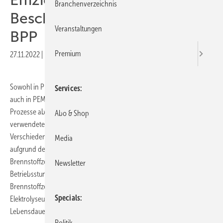
Branchenverzeichnis
Beschichtungsverfahren für
Veranstaltungen
BPP
Premium
27.11.2022
|
Druckvorschau
Sowohl in PEMEC (Protonenaustauschmembran-Elektrolyseuren) als
Services
auch in PEMFC (-Brennstoffzellen) laufen im Betrieb chemische
Prozesse ab, die mittel- und langfristig die Oberfläche der
Abo & Shop
verwendeten Materialien angreifen und zu Korrosion führen.
Verschiedene Studien zeigen, dass sich bei BPP aus reinem Edelstahl
Media
aufgrund der inneren Korrosionsprozesse die etwa für Pkw-
Brennstoffzellen angestrebten Lebensdauern von mindestens 10.000
Newsletter
Betriebsstunden nur schwerlich erreichen lassen. Für
Brennstoffzellen für den Schwerlastbereich oder aber für
Specials
Elektrolyseure im Dauerbetrieb sind noch weitaus längere
Lebensdauern gefordert.
Politik