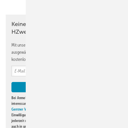
Teilen
Link kopieren
Keine Zeit? Kein Problem mit dem
HZwei-Newsletter!
Mit unserem Newsletter erhalten Sie regelmäßig von uns
ausgewählte Informationen und Neuigkeiten, gebündelt und
kostenlos direkt ins Postfach.
Bei Anmeldung zu diesem Newsletter bin ich damit einverstanden, über
interessante Verlags- und Online-Angebote
der Marken der Alfons W.
Gentner Verlag GmbH & Co. KG
informiert zu werden. Diese
Einwilligung kann ich jederzeit widerrufen und eine Abmeldung ist
jederzeit möglich. Informationen zum Umgang mit Daten finden Sie
auch in unserer
Datenschutzerklärung
.