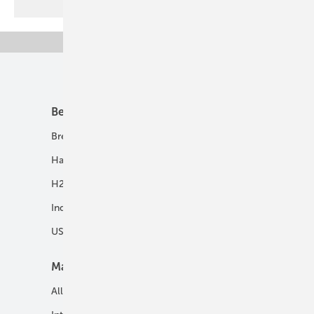
Unsere Themen
Best Practice
Infrastruktur
Brennstoffzelle
H2-Transport
Hausenergie
Netze
H2 in Kommunen
Speicher
Industrie
USV und Autarke Systeme
Markt
Mobilität
Allgemein
E-Fuels und H2-Derivate