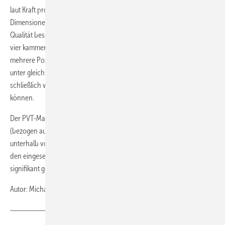
laut Kraft pro Jahr etwa 5 Mio. BPP für Brennstoffzellen mit den
Dimensionen von 500 mm x 150 mm beidseitig in gleichbleibender
Qualität beschichten. Der Aufbau der Anlage ist als Kombination aus
vier kammerförmigen Einzelmodulen realisiert, wodurch gleichzeitig
mehrere Positionen an BPP eingeschleust (Atmosphäre à Vakuum),
unter gleichbleibenden Vakuumbedingungen beschichtet und
schließlich wieder ausgeschleust (Vakuum à Atmosphäre) werden
können.
Der PVT-Manager betont, dass die Beschichtungskosten pro Platte
(bezogen auf die Brennstoffzellen-BPP) typischerweise deutlich
unterhalb von 1 Euro liegen. Abhängig vom verwendeten Prozess und
den eingesetzten Beschichtungsmaterialien können die Kosten sogar
signifikant geringer ausfallen, so Kraft.
Autor: Michael Nallinger