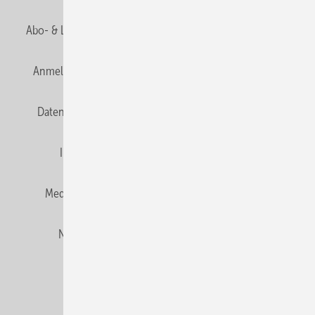
Abo- & Leserservice
AGB
Alle Inhalte chronologisch
Anmelden
Anmeldung und Registrierung
E-Paper
Datenschutz
Gentner Verlag
HZwei abonnieren
Impressum
Karriere bei Gentner
Team
Mediaservice
Mitgliedschaften und Engagement
Newsletter
Privacy Manager
RSS-Feed
© 2026 HZwei