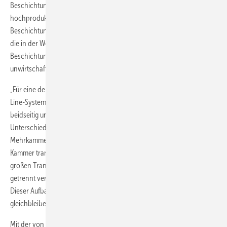
Beschichtung beider Seiten einer BPP erfordere deshalb einen
hochproduktiven Beschichtungsprozess sowie zuverlässige
Beschichtungstechnik. Deshalb sind auch laut dem Werkstoffexperten
die in der Werkzeug- und Bauteilbeschichtung meist üblichen Batch-
Beschichtungssysteme hinsichtlich ihrer Produktivität
unwirtschaftlich und nicht zielführend.
„Für eine derartige Massenproduktion kommen nur sogenannte In-
Line-Systeme in Frage, bei denen Substrate mit hohem Durchsatz
beidseitig und ohne Rotation beschichtet werden“, betont Kraft. Im
Unterschied zu Batch-Systemen handelt es sich hierbei um
Mehrkammeranlagen, bei denen die Substrate von Kammer zu
Kammer transportiert werden. Die Kammern werden dabei von
großen Transferventilen separiert, wodurch räumlich und zeitlich
getrennt verschiedene definierte Prozessschritte ablaufen können.
Dieser Aufbau ermögliche eine saubere Umgebung mit
gleichbleibenden Vakuum- und Prozessbedingungen.
Mit der von PVT entwickelten In-Line-Anlage i-L 4.3500 lassen sich