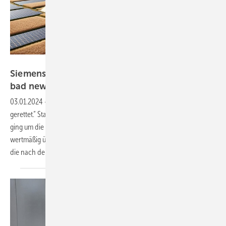
AI
Siemens Energy: Ideal-Kandidat für „buy on
bad
news“
03.01.2024
-
Was konnte man da nicht alles lesen: „Siemens Energy
gerettet.“ Stand der Konzern denn vor dem Konkurs? Mitnichten. Es
ging um die Absicherung von Aufträgen – und da hat der Konzern
wertmäßig über 112 Mrd. Euro in den Büchern – durch Bürgschaften,
die nach der Abspaltung vom Mutterkonzern
Siemens...