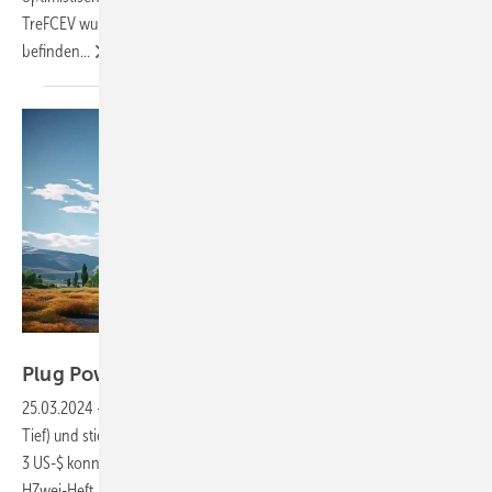
TreFCEV wurden 35 im vierten Quartal ausgeliefert. Sieben
befinden...
KI-CC-Correct-Concetion
Plug Power – Kurskapriolen mit vielen
Fragen
25.03.2024
-
Der Plug-Kurs fiel schnell auf unter 3 US-$ (2,50 US-$ im
Tief) und stieg dann wieder auf über 4 US-$. Bei einem Kurs von unter
3 US-$ konnte man hervorragend Handelspositionen aufbauen (s.
HZwei-Heft Jan. 2024). Kommt es nun zu einer Wende in der