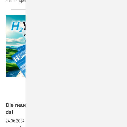
aufzufangen und dann bereitzustellen, wenn sie benötigt
werden.
Wolf Lewitz
Die neueste Ausgabe des HZwei-Magazins ist
da!
24.06.2024
-
Liebe Wasserstoff-Enthusiasten, es ist wieder soweit! Die