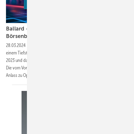
Ballard – Perspektiven besser als aktuelle
Börsenbewertung
28.03.2024
-
Der Aktienkurs von Ballard Power befindet sich auf
einem Tiefstand. Die veröffentlichten Zahlen für das vierte Quartal
2023 und das Gesamtjahr 2023 zeichnen ein widersprüchliches Bild.
Die vom Vorstand ausgeführten Zukunftsaussichten geben jedoch
Anlass zu Optimismus. Der Umsatz stieg im
vierten...