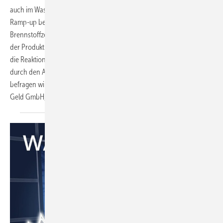
auch im Wasserstoffsektor ihre Spuren. Der seit langem erhoffte
Ramp-up bei der Fertigung von Elektrolyseuren oder
Brennstoffzellen-Lkw lässt ebenso auf sich warten wie der Hochlauf
der Produktion von grünem Wasserstoff. Entsprechend verhalten ist
die Reaktion an den Börsen. Nach der Betrachtung der H
-Wirtschaft
2
durch den Analysten Max Deml in der letzten HZwei-Ausgabe
befragen wir heute Carmen und Gerd Junker, Gründer der Grünes
Geld GmbH, zu ihrer Sichtweise auf den H
-Markt.
2