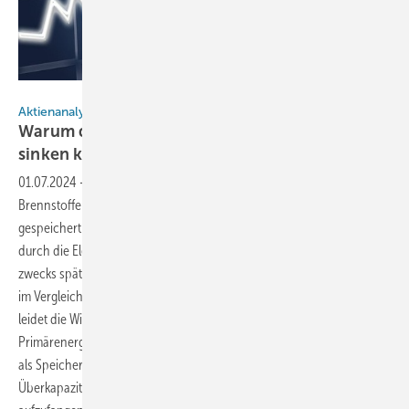
Wolf Lewitz
Aktienanalyse von Max Deml
Warum die Wasserstoffaktien noch weiter
sinken
können
01.07.2024
-
Früher wurde Wasserstoff meist noch aus fossilen
Brennstoffen wie Erdgas mittels Dampfreformierung isoliert und
gespeichert. Ökologisch sinnvoller ist die Wasserstofferzeugung
durch die Elektrolyse von Wasser mithilfe grünen Stroms, zum Beispiel
zwecks späterer Verstromung in Brennstoffzellen – aber damit sinken
im Vergleich zu anderen Speichermedien die Wirkungsgrade und es
leidet die Wirtschaftlichkeit. Wasserstoff – selbst ja kein
Primärenergieträger – dient vor allem als Sekundärenergieträger, also
als Speichermedium, und kann ein idealer Puffer sein, um
Überkapazitäten bei der Stromgewinnung (z. B. aus Wind und Sonne)