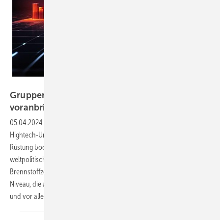
KI-Correct Conception
Gruppenrotation wird Wasserstoff
voranbringen
05.04.2024
-
Aktien aus dem Krypto-Universum und von vielen
Hightech-Unternehmen erreichen derzeit neue Höchstkurse. Auch
Rüstung boomt an der Börse angesichts der vielen, teils kriegerischen
weltpolitischen Konflikte. Nur der Themenkomplex Wasserstoff und
Brennstoffzelle führt noch ein Schattendasein mit Kursen auf Crash-
Niveau, die aber die Perspektiven von nachhaltig erzeugter Energie
und vor allem von Wasserstoff völlig ausblenden –
noch.