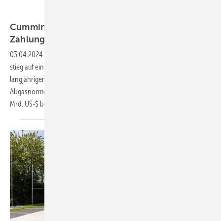
Cummins
Cummins Engine – Abgasskandal durch
Zahlung
beendet
03.04.2024
-
Die Aktie von Cummins Engine macht Freude: Der Kurs
stieg auf ein neues Jahreshoch, nachdem das Unternehmen einen
langjährigen Rechtsstreit – es ging um nicht eingehaltene
Abgasnormen bei Motoren – mit einer Strafzahlung in Höhe von 1,6
Mrd. US-$ beilegen konnte und dieses Kapitel
damit...