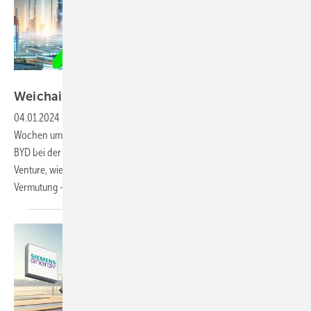
KI-Lewitz
Weichai Power: Kräftiger
Kursanstieg
04.01.2024
-
Der Aktienkurs von Weichai Power ist in den letzten
Wochen um fast 50 Prozent gestiegen. Grund ist die Partnerschaft mit
BYD bei der Elektrifizierung großer Fahrzeugflotten. Ein perfektes Joint
Venture, wie es scheint. Weichai Power könnte damit – so meine
Vermutung – bei BYD die Tür in
Richtung...