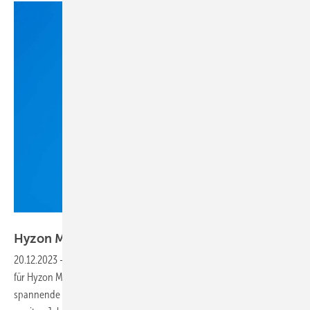
cellcentric
Hyzon Motors: Sinnvoller Rückzug aus
Europa
20.12.2023
-
Die Zahlen für das dritte Quartal und der Ausblick lassen
für Hyzon Motors und seine 200-kW-BZ-Module für Lkw eine sehr
spannende Zukunft erwarten. Die Serienproduktion wird in der