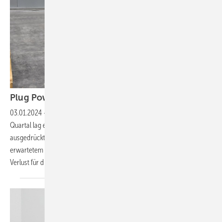
Plug Power: Fakten machen wenig
Hoffnung
03.01.2024
-
Der Umsatz in Höhe von 198,7 Mio. US-$ im dritten
Quartal lag erheblich unter den Erwartungen, der Verlustausweis,
ausgedrückt pro Aktie, beträgt ein Minus von 0,47 US-$/Aktie bei
erwartetem Minus von 0,30 US-$/Aktie – im negativen Sinn. Der
Verlust für die ersten neun Monate des
Geschäftsjahres...