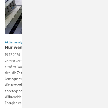
Bloom
Aktienanalyse von Jörg Weber, ECOreporter
Nur wenige Werte sind auf der
Gewinnerseite
19.12.2024
-
Die große Euphorie den Wasserstoff betreffend scheint
vorerst vorbei: Für die meisten H
-Aktien geht es seit längerem
2
abwärts. Was paradox erscheint, denn der Klimawandel beschleunigt
sich, die Zeit ihn zu bremsen verrinnt. Umso notwendiger wäre eine
konsequente Energiewende, und dazu gehört nun einmal die
Wasserstoffbranche. Doch derzeit läuft in der Energiepolitik vieles mit
angezogener Handbremse, wenn es um erneuerbare Energien geht.
Währenddessen sichern die Unternehmen, die ihr Geld mit fossilen
Energien verdienen, ihre
Pfründe.