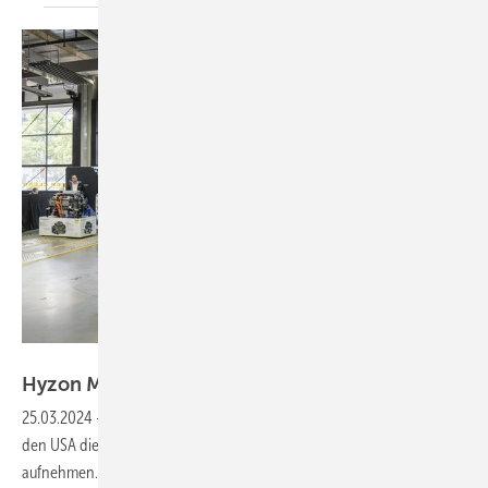
Hyzon
Hyzon Motors – Starke
Patentposition
25.03.2024
-
Hyzon Motors wird ab der zweiten Jahreshälfte 2024 in
den USA die Produktion von 200-kW-Modulen für Nutzfahrzeuge
aufnehmen. Dies sollte dann über Auftragseingänge zu einer Erholung