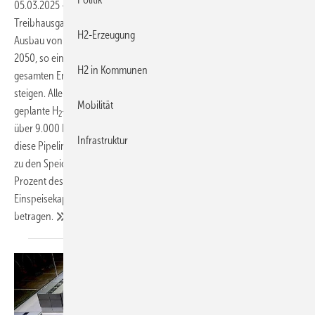
05.03.2025
-
Die Politik hat große Pläne, und um schädliche
Treibhausgase zu reduzieren, steckt sie Milliardensummen in den
H2-Erzeugung
Ausbau von Produktion und Leitungsnetzen für „grünen“ Wasserstoff.
2050, so eines der ambitionierten Ziele, soll dessen Anteil am
H2 in Kommunen
gesamten Energieverbrauch in der EU möglichst auf über 20 Prozent
steigen. Allein in Deutschland will man rund 19 Mrd. Euro in das
Mobilität
geplante H
-Kernnetz investieren, das bis 2032 auf eine Länge von
2
über 9.000 Kilometer in allen Bundesländern anwachsen soll. Durch
Infrastruktur
diese Pipelines soll dann Wasserstoff von den norddeutschen Häfen
zu den Speichern bzw. Kraftwerken fließen. Im Endausbau – rund 60
Prozent des Netzes sind ehemalige Erdgasleitungen – soll die
Einspeisekapazität laut Bundesnetzagentur über 100 Gigawatt
betragen.