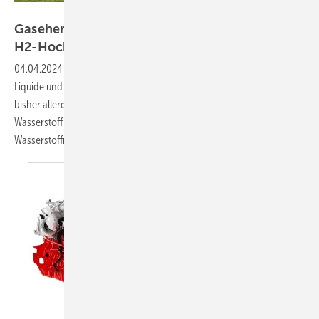
Air Products
Gasehersteller sind die Gewinner des
H2-Hochlaufs
04.04.2024
-
Die großen internationalen Gasekonzerne wie Linde, Air
Liquide und Air Products sind seit jeher im Bereich Wasserstoff aktiv,
bisher allerdings mit dem industriell nachgefragten „grauen“
Wasserstoff auf Erdgasbasis. Darüber hinaus ist das
Wasserstoffmolekül für viele Derivate und
chemische...