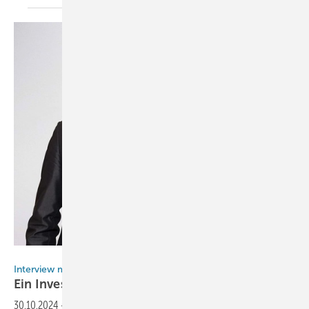
Grünes Geld GmbH
Interview mit Carmen und Gerd Junker, Grünes Geld GmbH
Ein Investmentfonds exklusiv für
Wasserstoff
30.10.2024
-
Die derzeitige wirtschaftliche Unsicherheit hinterlässt