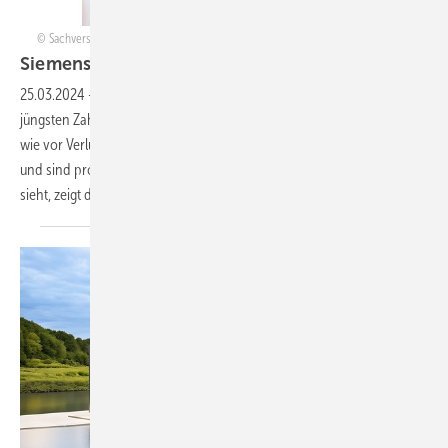
Sachverständigenrat zur Begutachtung der gesamtwirtschaftlichen Entwicklung
Siemens Energy – Licht am Ende des
Tunnels
25.03.2024
-
Siemens Energy ist auf dem richtigen Weg, wie die
jüngsten Zahlen zeigen. Zwar schreibt die Windtochter Gamesa nach
wie vor Verluste, aber alle anderen Unternehmensbereiche laufen gut
und sind profitabel, Tendenz steigend. Dass das auch die Börse so
sieht, zeigt der Aktienkurs von zeitweise über
14...