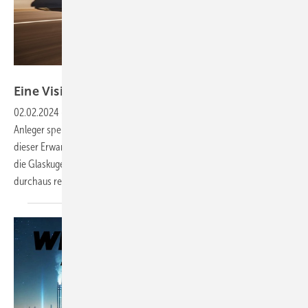
Nikola Motors
Eine Vision für
2024
02.02.2024
-
Börse bedeutet, einen Blick in die Zukunft zu wagen. Der
Anleger spekuliert auf zukünftig mögliche Entwicklungen, und auf
dieser Erwartung beruhen die Aktienkurse. Wagen wir also den Blick in
die Glaskugel: Mit theoretisch denkbaren Szenarien, die aber
durchaus realistisch
sind.