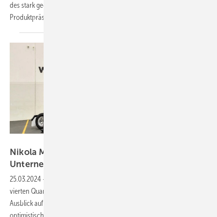
des stark gedrückten Aktienkurses führen. Parallel dazu laufen
Produktpräsentationen wie zuletzt in
Melbourne...
Nikola Motors
Nikola Motors – Ausblick spricht für das
Unternehmen
25.03.2024
-
Die Bilanzpressekonferenz vom Februar 2024 zum
vierten Quartal sowie zum Gesamtjahr 2023 und vor allem der
Ausblick auf das laufende Geschäftsjahr bestätigen meine sehr
optimistische Einschätzung dieses Start-ups. Von den 42 gebauten