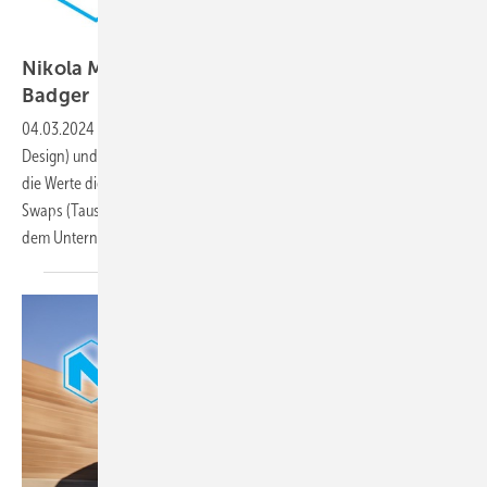
Nikola Motors
Nikola Motors – Sonderfantasie durch den
Badger
04.03.2024
-
Die US-Firma Ember* hat kürzlich die Markenrechte (IP,
Design) und Prototypen des Badgers von Nikola erworben. Nikola gibt
die Werte dieses Sport Utility Vehicles (SUV) im Rahmen eines Equity-
Swaps (Tausch via Sacheinlage) ab und erhält dafür 30 Prozent an
dem Unternehmen*, das mehrheitlich
im...