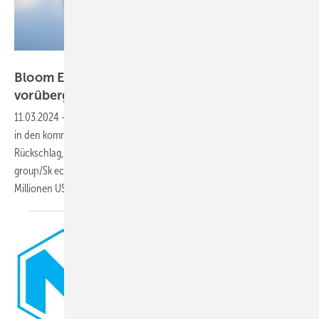
Correct Conception GmbH - KI
Bloom Energy enttäuscht - aber nur
vorübergehend
11.03.2024
-
Was waren das für vollmundige Aussagen zum Wachstum
in den kommenden Jahren mit 30 Prozent pro Jahr. Jetzt der
Rückschlag, weil ein Großauftrag des Unternehmenspartners SK
group/Sk ecopland die Jahresziele für 2023 im 4. Quartal um 160
Millionen US-Dollar verfehlt hat. Was ist davon zu halten?
Eine...