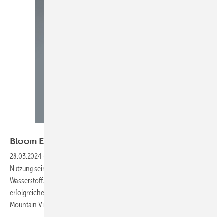
Bloom
Bloom Energy überzeugt auf der
Langstrecke
28.03.2024
-
Bloom Energy plant eine Kooperation mit Shell zur
Nutzung seiner SOEC-Technik für die großtechnische Produktion von
Wasserstoff. Bloom verweist darauf, dass man bereits sehr
erfolgreiche Testreihen mit dem Ames Research Center der NASA in
Mountain View durchgeführt habe: 2,4 t H
pro Tag
konnten...
2