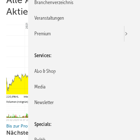
Branchenverzeichnis
Aktien
Veranstaltungen
Premium
Services
Abo & Shop
Media
Newsletter
Specials
Bis zur Profitabilität kann es noch viele Jahre dauern
Nächste Durststrecke für
Wasserstoff-Aktien?
Politik