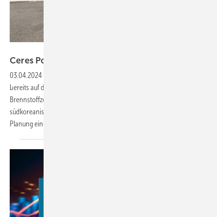
Ceres Power
Ceres Power mit starken
Partnern
03.04.2024
-
Die Hauptgesellschafter Bosch und Weichai setzen
bereits auf die englische Ceres Power und deren Hochtemperatur-
Brennstoffzellensysteme bzw. deren Patente und Know-how. Mit der
südkoreanischen Doosan Fuel Cell gibt es einen Lizenzvertrag und die
Planung einer gemeinsamen BZ-Produktion. Nun kommt
als...