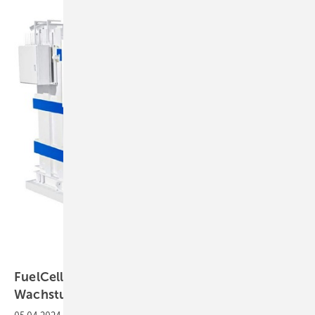
FuelCell Energy
FuelCell Energy – Carbon Capture als
Wachstumsstory?