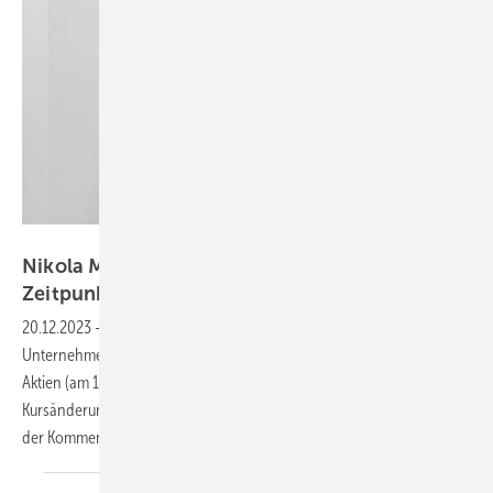
Nikola
Nikola Motors: Kapitalerhöhung zum richtigen
Zeitpunkt
20.12.2023
-
Shortseller arbeiten an der Börse massiv gegen das
Unternehmen. Es gab kurzfristig sogar fast 200 Mio. leer verkaufte
Aktien (am 16.11. noch 193 Mio.). Doch nun scheint eine
Kursänderung nach oben sehr wahrscheinlich. Der Grund könnte in
der Kommentierung zur Bilanzpressekonferenz über das
dritte...