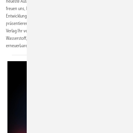
neueste Ausgabe unseres HZwei-Magazins ist erschienen und wir
freuen uns, Ihnen brandaktuelle Einblicke und spannende
Entwicklungen aus der Welt des Wasserstoffs und der Brennstoffzellen
präsentieren zu können. Seit mehr als 20 Jahren ist der Hydrogeit
Verlag Ihr verlässlicher Partner für fundierte Informationen rund um
Wasserstoff, Brennstoffzellen, Elektromobilität, Energiespeicherung,
erneuerbare Energien und alternative
Kraftstoffe.